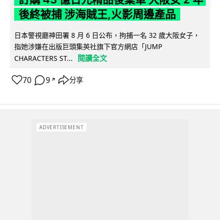
後終被捕 涉海賊王,火影周邊產品
日本警視廳神田署 8 月 6 日公布，拘捕一名 32 歲大阪女子，
指她涉嫌在出版巨頭集英社旗下官方網店「JUMP
閱讀全文
CHARACTERS ST...
70
9
分享
↗
ADVERTISEMENT