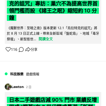
克的詛咒」專訪：巢穴不為提高世界首
領門檻而設 《諸王之眠》縮短約 10 分
鐘
《魔獸世界：至暗之夜》版本更新 12.1「烏拉特克的詛咒」將
於 8 月 13 日正式上線，帶來全新區域「盤蛇島」、地城「毒牙
閱讀全文
祭壇」、新型態世...
116
分享
科技娛樂
遊戲情報
Lawton
2 日
日本二手遊戲店減 90% 門市 業績反增