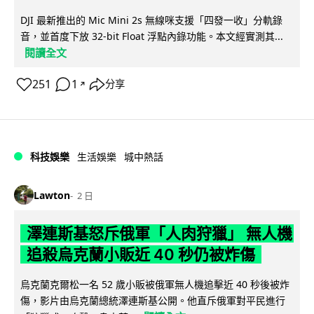
DJI 最新推出的 Mic Mini 2s 無線咪支援「四發一收」分軌錄
音，並首度下放 32-bit Float 浮點內錄功能。本文經實測其...
閱讀全文
251
1
分享
↗
科技娛樂
生活娛樂
城中熱話
Lawton
2 日
澤連斯基怒斥俄軍「人肉狩獵」 無人機
追殺烏克蘭小販近 40 秒仍被炸傷
烏克蘭克爾松一名 52 歲小販被俄軍無人機追擊近 40 秒後被炸
傷，影片由烏克蘭總統澤連斯基公開。他直斥俄軍對平民進行