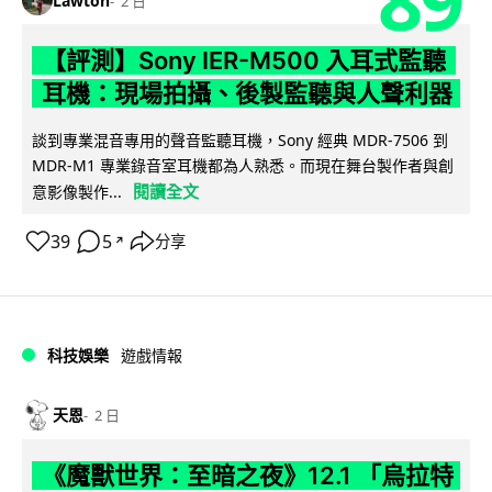
89
Lawton
2 日
【評測】Sony IER-M500 入耳式監聽
耳機：現場拍攝、後製監聽與人聲利器
談到專業混音專用的聲音監聽耳機，Sony 經典 MDR-7506 到
MDR-M1 專業錄音室耳機都為人熟悉。而現在舞台製作者與創
閱讀全文
意影像製作...
39
5
分享
↗
科技娛樂
遊戲情報
天恩
2 日
《魔獸世界：至暗之夜》12.1 「烏拉特