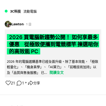
3C科技
流動電腦
Lawton
1 日
2026 買電腦新趨勢公開！ 如何享最多
優惠 從極致便攜到電競標竿 揀選啱你
的高效能 PC
2026 年的電腦選購基準已經全面升級。除了基本效能，「極致
輕量化」、「機身美學」、「AI算力」、「前瞻技術加持」以
閱讀全文
及「品質與售後服務」 已...
21
1
分享
↗