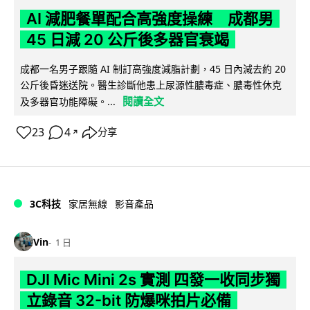
AI 減肥餐單配合高強度操練 成都男
45 日減 20 公斤後多器官衰竭
成都一名男子跟隨 AI 制訂高強度減脂計劃，45 日內減去約 20
公斤後昏迷送院。醫生診斷他患上尿源性膿毒症、膿毒性休克
閱讀全文
及多器官功能障礙。...
23
4
分享
↗
3C科技
家居無線
影音產品
Vin
1 日
DJI Mic Mini 2s 實測 四發一收同步獨
立錄音 32-bit 防爆咪拍片必備