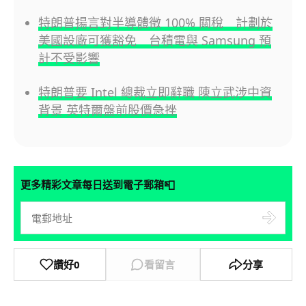
特朗普揚言對半導體徵 100% 關稅 計劃於
美國設廠可獲豁免 台積電與 Samsung 預
計不受影響
特朗普要 Intel 總裁立即辭職 陳立武涉中資
背景 英特爾盤前股價急挫
📮
更多精彩文章每日送到電子郵箱
讚好
0
看留言
分享