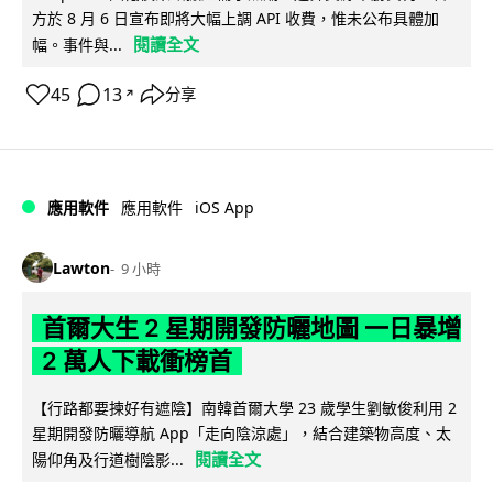
方於 8 月 6 日宣布即將大幅上調 API 收費，惟未公布具體加
閱讀全文
幅。事件與...
45
13
分享
↗
iOS App
應用軟件
應用軟件
Lawton
9 小時
首爾大生 2 星期開發防曬地圖 一日暴增
2 萬人下載衝榜首
【行路都要揀好有遮陰】南韓首爾大學 23 歲學生劉敏俊利用 2
星期開發防曬導航 App「走向陰涼處」，結合建築物高度、太
閱讀全文
陽仰角及行道樹陰影...