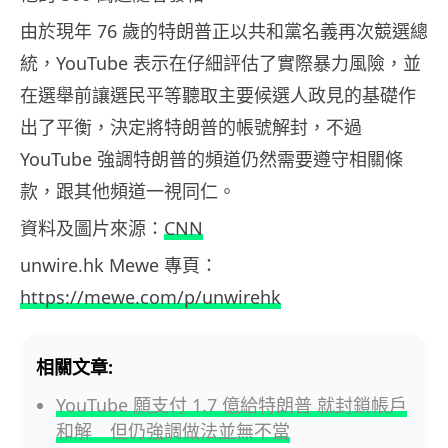
由於現年 76 歲的特朗普正以共和黨名義再次競選總
統，YouTube 表示在仔細評估了實際暴力風險，並
在選舉前讓選民平等聽取主要候選人政見的基礎作
出了平衡，決定將特朗普的帳號解封，不過
YouTube 強調特朗普的頻道仍然需要遵守相關條
款，跟其他頻道一視同仁。
資料及圖片來源：
CNN
unwire.hk Mewe 專頁：
https://mewe.com/p/unwirehk
相關文章:
YouTube 願支付 1.7 億給特朗普 就封鎖帳戶
和解 但仍強調做法並無不當