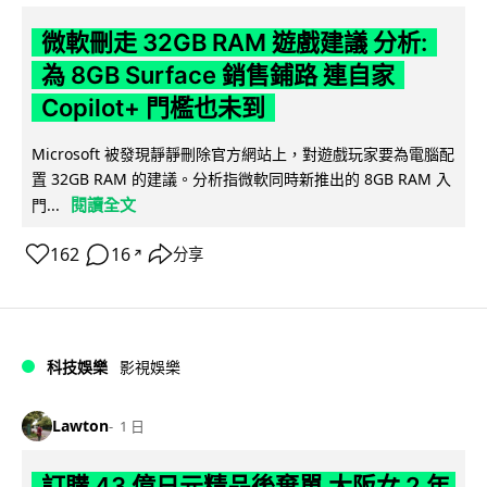
微軟刪走 32GB RAM 遊戲建議 分析:
為 8GB Surface 銷售鋪路 連自家
Copilot+ 門檻也未到
Microsoft 被發現靜靜刪除官方網站上，對遊戲玩家要為電腦配
置 32GB RAM 的建議。分析指微軟同時新推出的 8GB RAM 入
閱讀全文
門...
162
16
分享
↗
科技娛樂
影視娛樂
Lawton
1 日
訂購 43 億日元精品後棄單 大阪女 2 年