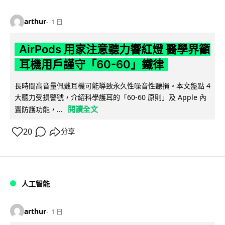
arthur
1 日
AirPods 用家注意聽力響紅燈 醫學界籲
耳機用戶謹守「60-60」鐵律
長時間高音量佩戴耳機可能導致永久性噪音性聽損。本文盤點 4
大聽力受損警號，介紹科學護耳的「60-60 原則」及 Apple 內
閱讀全文
置防護功能，...
20
分享
人工智能
arthur
1 日