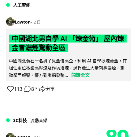
人工智能
Lawton
2 日
中國湖北男自學 AI 「煉金術」 屋內煉
金冒濃煙驚動全區
中國湖北黃石一名男子見金價高企，利用 AI 自學提煉黃金，在
租住單位私設高壓爐及作坊冶煉，過程產生大量刺鼻濃煙，驚
閱讀全文
動鄰居報警。警方到場揭發整...
113
8
分享
↗
3C科技
流動音樂