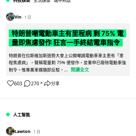
科技娛樂
生活娛樂
城中熱話
Vin
1 日
特朗普嘲電動車主有里程病 剩 75% 電
量即焦慮發作 狂言一手終結電車指令
特朗普在拉斯維加斯造勢大會上公開嘲諷電動車車主患有「里
程焦慮病」，聲稱電量剩 75% 便發作，並重申已廢除電動車強
閱讀全文
制令。惟專業車媒隨即反駁，...
603
270
分享
↗
人工智能
Lawton
1 日