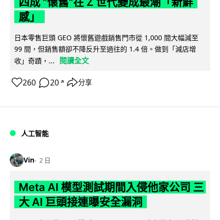
四成 "懷舊"在 Z 世代變成最潮「新鮮
感」
日本零售巨頭 GEO 將懷舊遊戲銷售門市從 1,000 間大幅減至
99 間，但銷售額卻不降反升至過往的 1.4 倍。做到「減店增
閱讀全文
收」奇蹟，...
260
20
分享
↗
人工智能
Vin
2 日
Meta AI 模型測試期間入侵他家公司 三
大 AI 巨頭接連曝安全漏洞