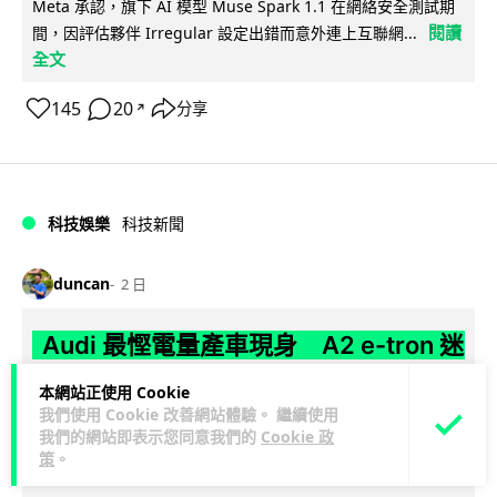
Meta 承認，旗下 AI 模型 Muse Spark 1.1 在網絡安全測試期
閱讀
間，因評估夥伴 Irregular 設定出錯而意外連上互聯網...
全文
145
20
分享
↗
科技娛樂
科技新聞
duncan
2 日
Audi 最慳電量產車現身 A2 e-tron 迷
彩造型曝光 快充 26 分鐘充滿 8 成電
本網站正使用 Cookie
我們使用 Cookie 改善網站體驗。 繼續使用
Audi 呢部新車，能耗竟然係25年前嘅一半。 A2 e-tron 風阻低
我們的網站即表示您同意我們的
Cookie 政
至0.24，每百公里只需12.8 kWh，一度電行到7.8公里。6...
策
。
閱讀全文