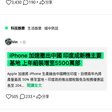
3,430
190
分享
↗
科技娛樂
生活娛樂
城中熱話
Vin
1 日
iPhone 加速撤出中國 印度成新機主要
基地 上年組裝增至5500萬部
Apple 加速將 iPhone 生產線由中國轉往印度，目標兩年內將
產量最高 50% 移至當地。印度政府推出關稅豁免及稅務優惠延
閱讀全文
長至 204...
505
233
分享
↗