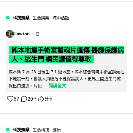
科技娛樂
生活娛樂
城中熱話
Lawton
1 日
熊本地震手術室驚魂片瘋傳 醫護保護病
人、逃生門 網民讚值得尊敬
熊本縣 7 月 28 日發生 7.1 級地震，熊本綜合醫院手術室鏡頭拍
下地震一刻，醫護人員臨危不亂保護病人，更馬上開逃生門確
閱讀全文
保出口流通。片段...
67
20
分享
↗
科技娛樂
生活科技
健康