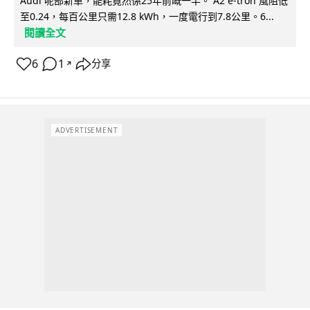
Audi 呢部新車，能耗竟然係25年前嘅一半。 A2 e-tron 風阻低
至0.24，每百公里只需12.8 kWh，一度電行到7.8公里。6...
閱讀全文
6
1
分享
↗
ADVERTISEMENT