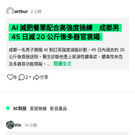
arthur
2 小時
AI 減肥餐單配合高強度操練 成都男
45 日減 20 公斤後多器官衰竭
成都一名男子跟隨 AI 制訂高強度減脂計劃，45 日內減去約 20
公斤後昏迷送院。醫生診斷他患上尿源性膿毒症、膿毒性休克
閱讀全文
及多器官功能障礙。...
8
2
分享
↗
3C科技
家居無線
影音產品
Vin
14 小時