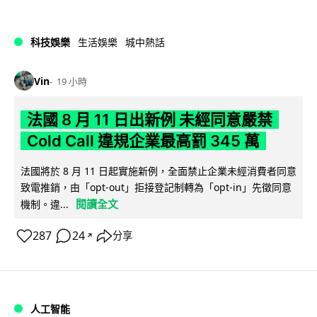
科技娛樂
生活娛樂
城中熱話
Vin
19 小時
法國 8 月 11 日出新例 未經同意嚴禁
Cold Call 違規企業最高罰 345 萬
法國將於 8 月 11 日起實施新例，全面禁止企業未經消費者同意
致電推銷，由「opt-out」拒接登記制轉為「opt-in」先徵同意
閱讀全文
機制。違...
287
24
分享
↗
人工智能