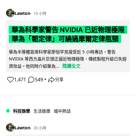
Lawton
19 小時
華為科學家警告 NVIDIA 已近物理極限
華為「韜定律」可繞過摩爾定律瓶頸
華為半導體首席科學家廖恒罕見接受近 5 小時專訪，警告
NVIDIA 等西方晶片巨頭正逼近物理極限，傳統製程升級已失經
閱讀全文
濟效益。他同時介紹華為...
1,471
549
分享
↗
科技娛樂
生活娛樂
城中熱話
Lawton
20 小時