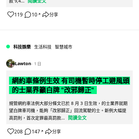
閱讀全文
款 9,4...
119
10
分享
↗
科技娛樂
生活科技
智慧城市
Lawton
1 日
網約車條例生效 有司機暫時停工避風頭
的士業界籲白牌 "改邪歸正"
規管網約車法例大部分條文已於 8 月 3 日生效，的士業界就期
望白牌車司機，能夠「改邪歸正」回流駕駛的士。新例大幅提
閱讀全文
高罰則，首次定罪最高罰款...
208
147
分享
↗