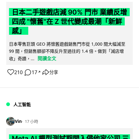
日本二手遊戲店減 90% 門市 業績反增
四成 "懷舊"在 Z 世代變成最潮「新鮮
感」
日本零售巨頭 GEO 將懷舊遊戲銷售門市從 1,000 間大幅減至
99 間，但銷售額卻不降反升至過往的 1.4 倍。做到「減店增
閱讀全文
收」奇蹟，...
210
17
分享
↗
人工智能
Vin
17 小時
Meta AI 模型測試期間入侵他家公司 三