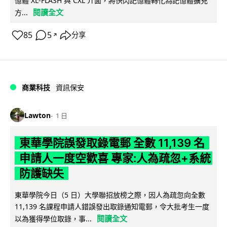
憶體 XL-FLASH 與 CXL 介面，將快閃記憶體轉化為記憶體擴充
閱讀全文
方...
85
5
分享
↗
商業科技
資訊保安
Lawton
1 日
東華學院誤發取錄電郵 全數 11,139 名
申請人一度空歡喜 專家:人為疏忽+系統
防護缺失
東華學院今日（5 日）大學聯招放榜之際，因人為疏忽向全數
11,139 名課程申請人錯誤發出取錄通知電郵，令大批考生一度
閱讀全文
以為獲得學位取錄，事...