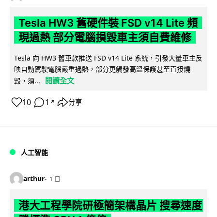
Tesla HW3 舊硬件裝 FSD v14 Lite 頻
現過熱 部分電腦損毀車主須自費維修
Tesla 向 HW3 舊車款推送 FSD v14 Lite 系統，引發大量車主反
映自動駕駛電腦嚴重過熱，部分更觸發高溫保護甚至直接燒
閱讀全文
毀，須...
10
1
分享
↗
人工智能
arthur
1 日
港大工程學院研極簡架構晶片 搜尋速度