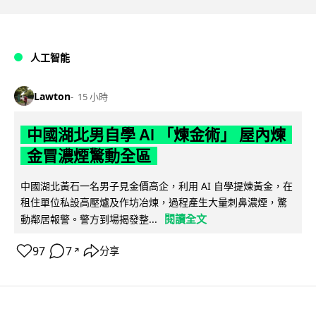
人工智能
Lawton
15 小時
中國湖北男自學 AI 「煉金術」 屋內煉
金冒濃煙驚動全區
中國湖北黃石一名男子見金價高企，利用 AI 自學提煉黃金，在
租住單位私設高壓爐及作坊冶煉，過程產生大量刺鼻濃煙，驚
閱讀全文
動鄰居報警。警方到場揭發整...
97
7
分享
↗