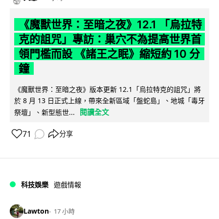
《魔獸世界：至暗之夜》12.1 「烏拉特
克的詛咒」專訪：巢穴不為提高世界首
領門檻而設 《諸王之眠》縮短約 10 分
鐘
《魔獸世界：至暗之夜》版本更新 12.1「烏拉特克的詛咒」將
於 8 月 13 日正式上線，帶來全新區域「盤蛇島」、地城「毒牙
閱讀全文
祭壇」、新型態世...
71
分享
科技娛樂
遊戲情報
Lawton
17 小時