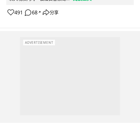
491
68
分享
↗
ADVERTISEMENT