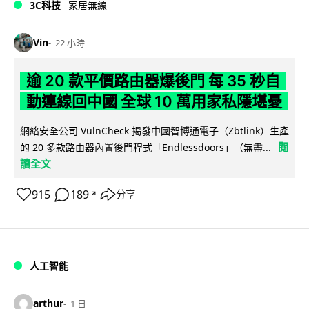
3C科技
家居無線
Vin
22 小時
逾 20 款平價路由器爆後門 每 35 秒自
動連線回中國 全球 10 萬用家私隱堪憂
網絡安全公司 VulnCheck 揭發中國智博通電子（Zbtlink）生產
閱
的 20 多款路由器內置後門程式「Endlessdoors」（無盡...
讀全文
915
189
分享
↗
人工智能
arthur
1 日