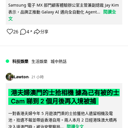
Samsung 電子 MX 部門顧客體驗辦公室主管兼副總裁 Jay Kim
閱讀全
表示，品牌正推動 Galaxy AI 邁向全自動化 Agent...
文
26
4
分享
↗
科技娛樂
生活娛樂
城中熱話
Lawton
21 小時
港夫婦澳門的士拾相機 據為己有被的士
Cam 睇到 2 個月後再入境被捕
一對香港夫婦今年 5 月遊澳門乘的士拾獲他人遺留相機及電
池，拾遺不報並帶返香港自用。兩人本月 2 日經港珠澳大橋再
閱讀全文
次入境澳門時，被治安警察局...