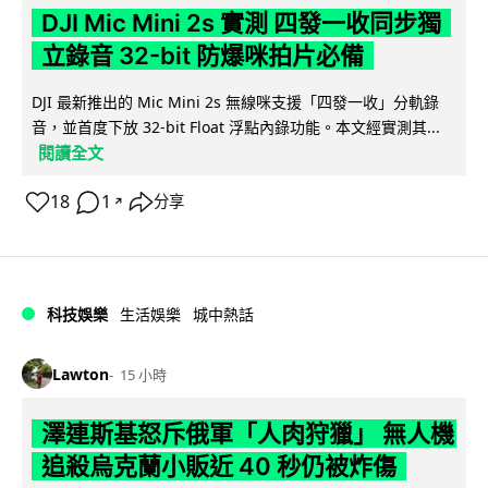
DJI Mic Mini 2s 實測 四發一收同步獨
立錄音 32-bit 防爆咪拍片必備
DJI 最新推出的 Mic Mini 2s 無線咪支援「四發一收」分軌錄
音，並首度下放 32-bit Float 浮點內錄功能。本文經實測其...
閱讀全文
18
1
分享
↗
科技娛樂
生活娛樂
城中熱話
Lawton
15 小時
澤連斯基怒斥俄軍「人肉狩獵」 無人機
追殺烏克蘭小販近 40 秒仍被炸傷