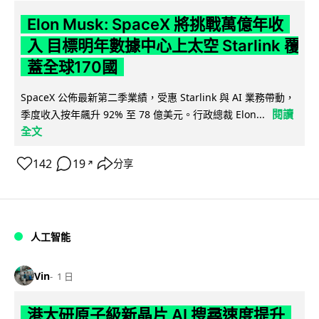
Elon Musk: SpaceX 將挑戰萬億年收
入 目標明年數據中心上太空 Starlink 覆
蓋全球170國
SpaceX 公佈最新第二季業績，受惠 Starlink 與 AI 業務帶動，
閱讀
季度收入按年飆升 92% 至 78 億美元。行政總裁 Elon...
全文
142
19
分享
↗
人工智能
Vin
1 日
港大研原子級新晶片 AI 搜尋速度提升