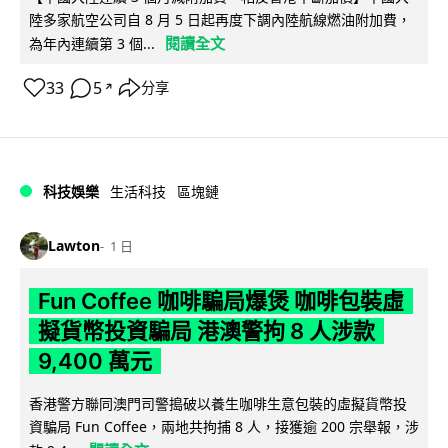
陸多家航空公司自 8 月 5 日起再度下調內陸航線燃油附加費，
閱讀全文
為年內連續第 3 個...
33
5
分享
↗
科技娛樂
生活科技
區塊鏈
Lawton
1 日
Fun Coffee 咖啡騙局爆煲 咖啡包裝虛
擬貨幣投資騙局 港澳警拘 8 人涉款
9,400 萬元
香港警方聯同澳門司警搗破以養生咖啡生意包裝的虛擬貨幣投
資騙局 Fun Coffee，兩地共拘捕 8 人，接獲逾 200 宗舉報，涉