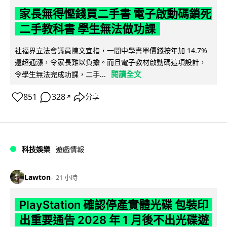
家長無得慳錢買二手書 電子啟動碼鎖死
二手教科書 學生無法做功課
社福界立法會議員陳文宜指，一間中學書單價錢按年加 14.7%
遠超通漲，令家長難以負擔。而且電子教材啟動碼這項設計，
閱讀全文
令學生無法完成功課，二手...
851
328
分享
↗
科技娛樂
遊戲情報
Lawton
21 小時
PlayStation 確認停產實體光碟 包裝印
出重要通告 2028 年 1 月後不出光碟遊