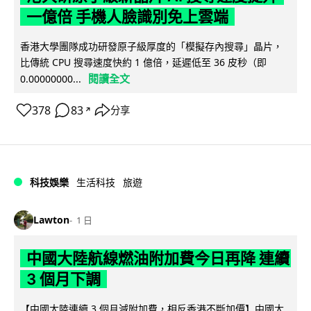
一億倍 手機人臉識別免上雲端
香港大學團隊成功研發原子級厚度的「模擬存內搜尋」晶片，
比傳統 CPU 搜尋速度快約 1 億倍，延遲低至 36 皮秒（即
閱讀全文
0.00000000...
378
83
分享
↗
科技娛樂
生活科技
旅遊
Lawton
1 日
中國大陸航線燃油附加費今日再降 連續
3 個月下調
【中國大陸連續 3 個月減附加費，相反香港不斷加價】中國大