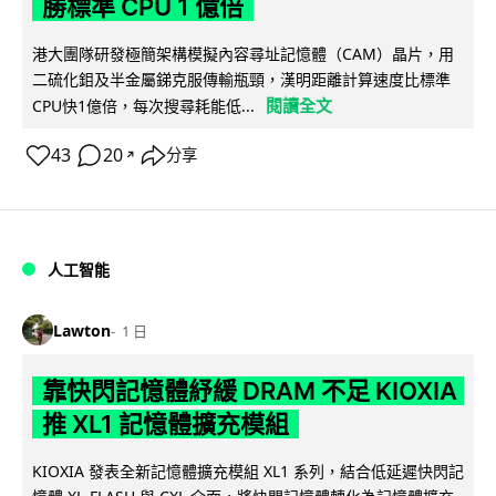
勝標準 CPU 1 億倍
港大團隊研發極簡架構模擬內容尋址記憶體（CAM）晶片，用
二硫化鉬及半金屬銻克服傳輸瓶頸，漢明距離計算速度比標準
閱讀全文
CPU快1億倍，每次搜尋耗能低...
43
20
分享
↗
人工智能
Lawton
1 日
靠快閃記憶體紓緩 DRAM 不足 KIOXIA
推 XL1 記憶體擴充模組
KIOXIA 發表全新記憶體擴充模組 XL1 系列，結合低延遲快閃記