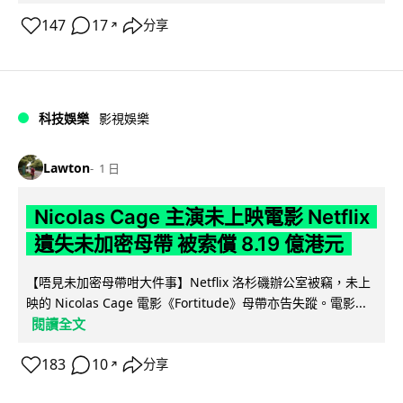
147
17
分享
↗
科技娛樂
影視娛樂
Lawton
1 日
Nicolas Cage 主演未上映電影 Netflix
遺失未加密母帶 被索償 8.19 億港元
【唔見未加密母帶咁大件事】Netflix 洛杉磯辦公室被竊，未上
映的 Nicolas Cage 電影《Fortitude》母帶亦告失蹤。電影...
閱讀全文
183
10
分享
↗