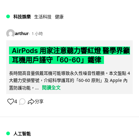
科技娛樂
生活科技
健康
arthur
1 小時
AirPods 用家注意聽力響紅燈 醫學界籲
耳機用戶謹守「60-60」鐵律
長時間高音量佩戴耳機可能導致永久性噪音性聽損。本文盤點 4
大聽力受損警號，介紹科學護耳的「60-60 原則」及 Apple 內
閱讀全文
置防護功能，...
4
分享
人工智能