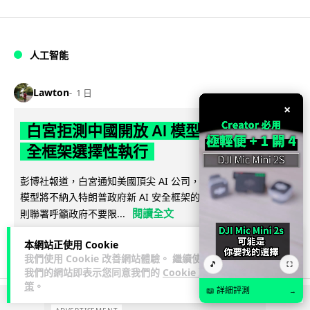
人工智能
Lawton
1 日
×
白宮拒測中國開放 AI 模型 業界質疑安
全框架選擇性執行
彭博社報道，白宮通知美國頂尖 AI 公司，中國開發的開放權重
模型將不納入特朗普政府新 AI 安全框架的測試範圍。美國業界
閱讀全文
則聯署呼籲政府不要限...
44
21
分享
本網站正使用 Cookie
↗
我們使用 Cookie 改善網站體驗。 繼續使用
🎵
⛶
我們的網站即表示您同意我們的
Cookie 政
策
。
📖 詳細評測
→