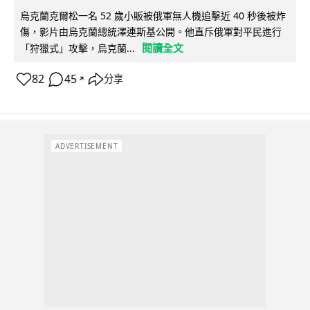
烏克蘭克爾松一名 52 歲小販被俄軍無人機追擊近 40 秒後被炸
傷，影片由烏克蘭總統澤連斯基公開。他直斥俄軍對平民進行
閱讀全文
「狩獵式」攻擊，烏克蘭...
82
45
分享
↗
ADVERTISEMENT