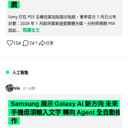
戲
Sony 已在 PS5 主機包裝加貼提示貼紙，重申官方 7 月已公布
計劃：2028 年 1 月起停產新遊戲實體光碟。分析師預期 PS6
閱讀全文
因此...
154
74
分享
↗
人工智能
Vin
21 小時
Samsung 展示 Galaxy AI 新方向 未來
手機毋須輸入文字 轉向 Agent 全自動操
作