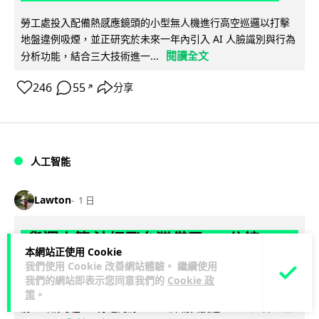
勞工處投入配備熱感應鏡頭的小型無人機進行高空巡邏以打擊
地盤違例吸煙，並正研究於未來一年內引入 AI 人臉識別與行為
閱讀全文
分析功能，結合三大技術進一...
246
55
分享
↗
人工智能
Lawton
1 日
貨運火箭 沖繩飛台灣僅需 15 分鐘 Hop
本網站正使用 Cookie
Aero 將 550 磅貨物運送至 725 公里外
我們使用 Cookie 改善網站體驗。 繼續使用
我們的網站即表示您同意我們的
Cookie 政
【真正用火箭送貨】美國初創 Hop Aero 公開自動駕駛貨運火
策
。
箭，聲稱可在 15 分鐘內將 250 公斤物資投送 750 公里外，並