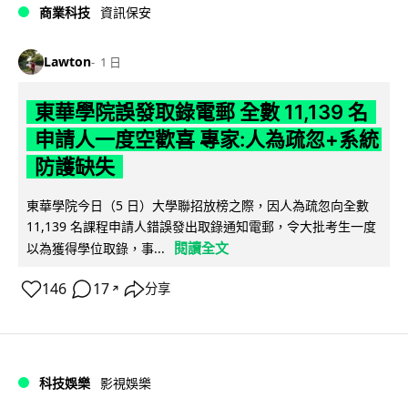
商業科技
資訊保安
Lawton
1 日
東華學院誤發取錄電郵 全數 11,139 名
申請人一度空歡喜 專家:人為疏忽+系統
防護缺失
東華學院今日（5 日）大學聯招放榜之際，因人為疏忽向全數
11,139 名課程申請人錯誤發出取錄通知電郵，令大批考生一度
閱讀全文
以為獲得學位取錄，事...
146
17
分享
↗
科技娛樂
影視娛樂