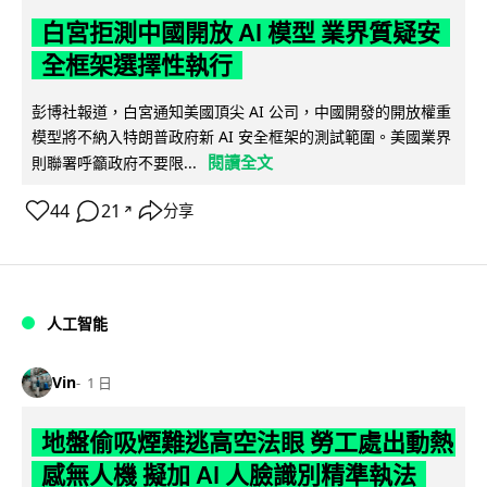
白宮拒測中國開放 AI 模型 業界質疑安
全框架選擇性執行
彭博社報道，白宮通知美國頂尖 AI 公司，中國開發的開放權重
模型將不納入特朗普政府新 AI 安全框架的測試範圍。美國業界
閱讀全文
則聯署呼籲政府不要限...
44
21
分享
↗
人工智能
Vin
1 日
地盤偷吸煙難逃高空法眼 勞工處出動熱
感無人機 擬加 AI 人臉識別精準執法