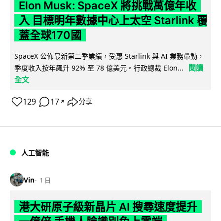
Elon Musk: SpaceX 將挑戰萬億年收
入 目標明年數據中心上太空 Starlink 覆
蓋全球170國
SpaceX 公佈最新第二季業績，受惠 Starlink 與 AI 業務帶動，
閱讀
季度收入按年飆升 92% 至 78 億美元。行政總裁 Elon...
全文
129
17
分享
↗
人工智能
Vin
1 日
港大研原子級新晶片 AI 搜尋速度提升