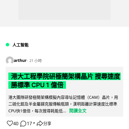
人工智能
arthur
21 小時
港大工程學院研極簡架構晶片 搜尋速度
勝標準 CPU 1 億倍
港大團隊研發極簡架構模擬內容尋址記憶體（CAM）晶片，用
二硫化鉬及半金屬銻克服傳輸瓶頸，漢明距離計算速度比標準
閱讀全文
CPU快1億倍，每次搜尋耗能低...
40
17
分享
↗