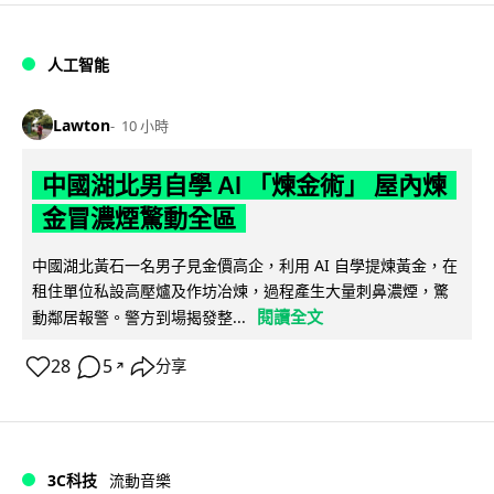
人工智能
Lawton
10 小時
中國湖北男自學 AI 「煉金術」 屋內煉
金冒濃煙驚動全區
中國湖北黃石一名男子見金價高企，利用 AI 自學提煉黃金，在
租住單位私設高壓爐及作坊冶煉，過程產生大量刺鼻濃煙，驚
閱讀全文
動鄰居報警。警方到場揭發整...
28
5
分享
↗
3C科技
流動音樂