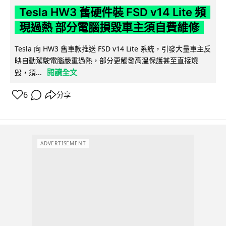
Tesla HW3 舊硬件裝 FSD v14 Lite 頻
現過熱 部分電腦損毀車主須自費維修
Tesla 向 HW3 舊車款推送 FSD v14 Lite 系統，引發大量車主反
映自動駕駛電腦嚴重過熱，部分更觸發高溫保護甚至直接燒
閱讀全文
毀，須...
6
分享
ADVERTISEMENT