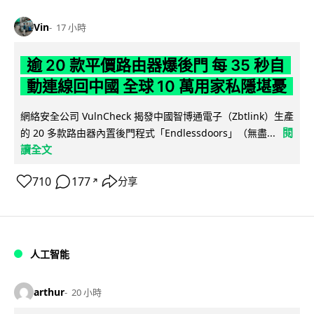
Vin
17 小時
逾 20 款平價路由器爆後門 每 35 秒自
動連線回中國 全球 10 萬用家私隱堪憂
網絡安全公司 VulnCheck 揭發中國智博通電子（Zbtlink）生產
閱
的 20 多款路由器內置後門程式「Endlessdoors」（無盡...
讀全文
710
177
分享
↗
人工智能
arthur
20 小時