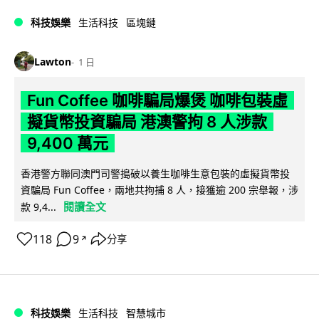
科技娛樂
生活科技
區塊鏈
Lawton
1 日
Fun Coffee 咖啡騙局爆煲 咖啡包裝虛
擬貨幣投資騙局 港澳警拘 8 人涉款
9,400 萬元
香港警方聯同澳門司警搗破以養生咖啡生意包裝的虛擬貨幣投
資騙局 Fun Coffee，兩地共拘捕 8 人，接獲逾 200 宗舉報，涉
閱讀全文
款 9,4...
118
9
分享
↗
科技娛樂
生活科技
智慧城市