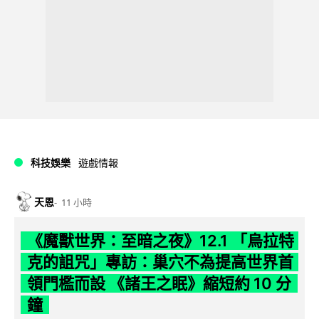
科技娛樂
遊戲情報
天恩
11 小時
《魔獸世界：至暗之夜》12.1 「烏拉特
克的詛咒」專訪：巢穴不為提高世界首
領門檻而設 《諸王之眠》縮短約 10 分
鐘