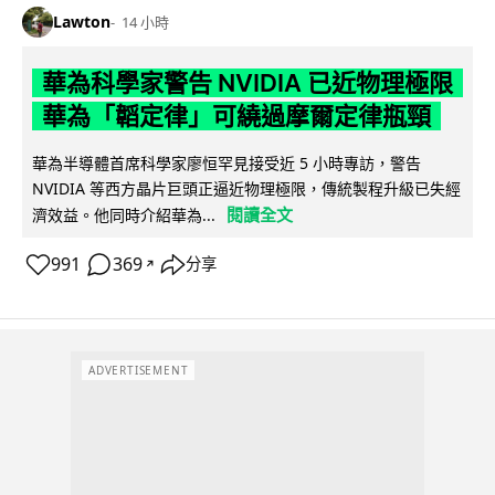
Lawton
14 小時
華為科學家警告 NVIDIA 已近物理極限
華為「韜定律」可繞過摩爾定律瓶頸
華為半導體首席科學家廖恒罕見接受近 5 小時專訪，警告
NVIDIA 等西方晶片巨頭正逼近物理極限，傳統製程升級已失經
閱讀全文
濟效益。他同時介紹華為...
991
369
分享
↗
ADVERTISEMENT