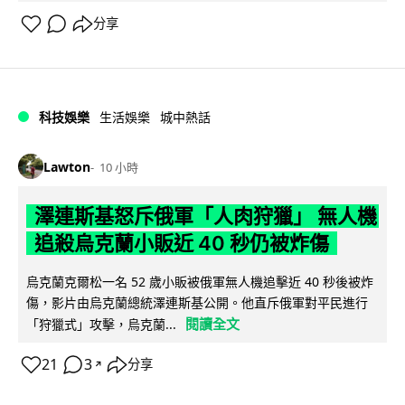
分享
科技娛樂
生活娛樂
城中熱話
Lawton
10 小時
澤連斯基怒斥俄軍「人肉狩獵」 無人機
追殺烏克蘭小販近 40 秒仍被炸傷
烏克蘭克爾松一名 52 歲小販被俄軍無人機追擊近 40 秒後被炸
傷，影片由烏克蘭總統澤連斯基公開。他直斥俄軍對平民進行
閱讀全文
「狩獵式」攻擊，烏克蘭...
21
3
分享
↗