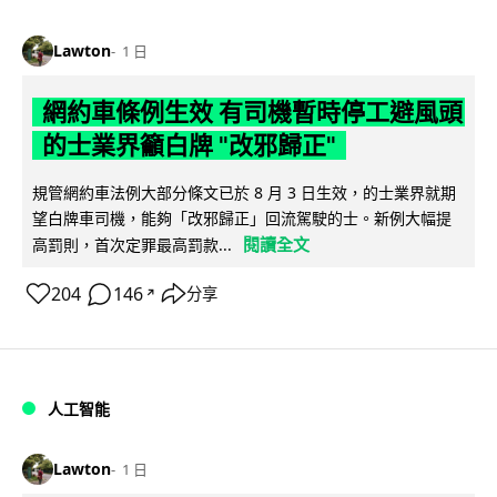
Lawton
1 日
網約車條例生效 有司機暫時停工避風頭
的士業界籲白牌 "改邪歸正"
規管網約車法例大部分條文已於 8 月 3 日生效，的士業界就期
望白牌車司機，能夠「改邪歸正」回流駕駛的士。新例大幅提
閱讀全文
高罰則，首次定罪最高罰款...
204
146
分享
↗
人工智能
Lawton
1 日