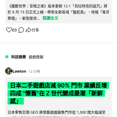
《魔獸世界：至暗之夜》版本更新 12.1「烏拉特克的詛咒」將
於 8 月 13 日正式上線，帶來全新區域「盤蛇島」、地城「毒牙
閱讀全文
祭壇」、新型態世...
69
分享
科技娛樂
遊戲情報
Lawton
12 小時
日本二手遊戲店減 90% 門市 業績反增
四成 "懷舊"在 Z 世代變成最潮「新鮮
感」
日本零售巨頭 GEO 將懷舊遊戲銷售門市從 1,000 間大幅減至