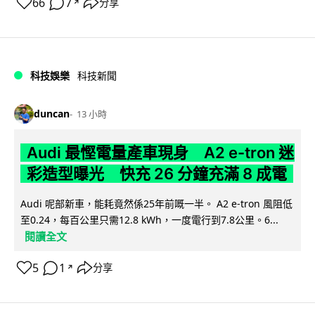
66
7
分享
↗
科技娛樂
科技新聞
duncan
13 小時
Audi 最慳電量產車現身 A2 e-tron 迷
彩造型曝光 快充 26 分鐘充滿 8 成電
Audi 呢部新車，能耗竟然係25年前嘅一半。 A2 e-tron 風阻低
至0.24，每百公里只需12.8 kWh，一度電行到7.8公里。6...
閱讀全文
5
1
分享
↗