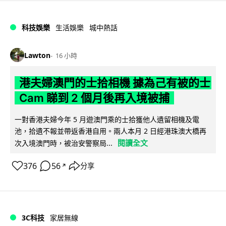
科技娛樂
生活娛樂
城中熱話
Lawton
16 小時
港夫婦澳門的士拾相機 據為己有被的士
Cam 睇到 2 個月後再入境被捕
一對香港夫婦今年 5 月遊澳門乘的士拾獲他人遺留相機及電
池，拾遺不報並帶返香港自用。兩人本月 2 日經港珠澳大橋再
閱讀全文
次入境澳門時，被治安警察局...
376
56
分享
↗
3C科技
家居無線