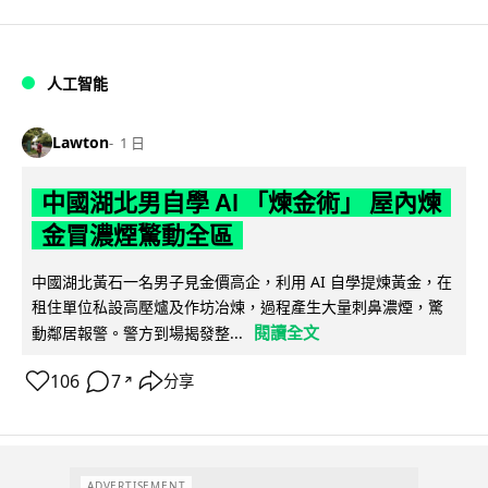
人工智能
Lawton
1 日
中國湖北男自學 AI 「煉金術」 屋內煉
金冒濃煙驚動全區
中國湖北黃石一名男子見金價高企，利用 AI 自學提煉黃金，在
租住單位私設高壓爐及作坊冶煉，過程產生大量刺鼻濃煙，驚
閱讀全文
動鄰居報警。警方到場揭發整...
106
7
分享
↗
ADVERTISEMENT