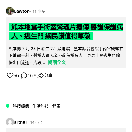
Lawton
11 小時
熊本地震手術室驚魂片瘋傳 醫護保護病
人、逃生門 網民讚值得尊敬
熊本縣 7 月 28 日發生 7.1 級地震，熊本綜合醫院手術室鏡頭拍
下地震一刻，醫護人員臨危不亂保護病人，更馬上開逃生門確
閱讀全文
保出口流通。片段...
56
16
分享
↗
科技娛樂
生活科技
健康
arthur
14 小時