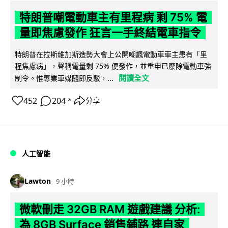
特朗普嘲電動車主有里程病 剩 75% 電
量即焦慮發作 狂言一手終結電車指令
特朗普在拉斯維加斯造勢大會上公開嘲諷電動車車主患有「里
程焦慮病」，聲稱電量剩 75% 便發作，並重申已廢除電動車強
閱讀全文
制令。惟專業車媒隨即反駁，...
452
204
分享
↗
人工智能
Lawton
9 小時
微軟刪走 32GB RAM 遊戲建議 分析:
為 8GB Surface 銷售鋪路 連自家