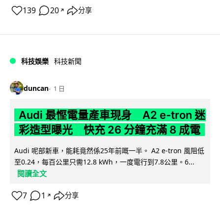
139
20
分享
↗
科技娛樂
科技新聞
duncan
1 日
Audi 最慳電量產車現身 A2 e-tron 迷
彩造型曝光 快充 26 分鐘充滿 8 成電
Audi 呢部新車，能耗竟然係25年前嘅一半。 A2 e-tron 風阻低
至0.24，每百公里只需12.8 kWh，一度電行到7.8公里。6...
閱讀全文
7
1
分享
↗