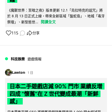
《魔獸世界：至暗之夜》版本更新 12.1「烏拉特克的詛咒」將
於 8 月 13 日正式上線，帶來全新區域「盤蛇島」、地城「毒牙
閱讀全文
祭壇」、新型態世...
115
分享
科技娛樂
遊戲情報
Lawton
1 日
日本二手遊戲店減 90% 門市 業績反增
四成 "懷舊"在 Z 世代變成最潮「新鮮
感」
日本零售巨頭 GEO 將懷舊遊戲銷售門市從 1,000 間大幅減至