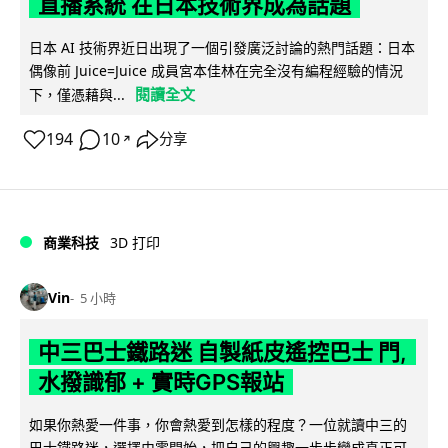
直播系統 在日本技術界成為話題
日本 AI 技術界近日出現了一個引發廣泛討論的熱門話題：日本
偶像前 Juice=Juice 成員宮本佳林在完全沒有編程經驗的情況
閱讀全文
下，僅憑藉與...
194
10
分享
↗
商業科技
3D 打印
Vin
5 小時
中三巴士鐵路迷 自製紙皮遙控巴士 門,
水撥識郁 + 實時GPS報站
如果你熱愛一件事，你會熱愛到怎樣的程度？一位就讀中三的
巴士鐵路迷，選擇由零開始，把自己的興趣一步步變成真正可