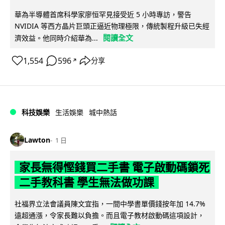
華為半導體首席科學家廖恒罕見接受近 5 小時專訪，警告
NVIDIA 等西方晶片巨頭正逼近物理極限，傳統製程升級已失經
閱讀全文
濟效益。他同時介紹華為...
1,554
596
分享
↗
科技娛樂
生活娛樂
城中熱話
Lawton
1 日
家長無得慳錢買二手書 電子啟動碼鎖死
二手教科書 學生無法做功課
社福界立法會議員陳文宜指，一間中學書單價錢按年加 14.7%
遠超通漲，令家長難以負擔。而且電子教材啟動碼這項設計，