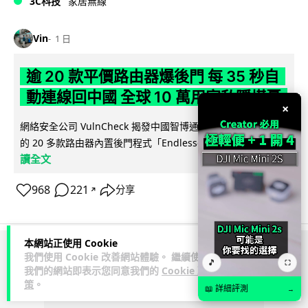
3C科技
家居無線
Vin
1 日
逾 20 款平價路由器爆後門 每 35 秒自
動連線回中國 全球 10 萬用家私隱堪憂
×
網絡安全公司 VulnCheck 揭發中國智博通電子（Zbtlink）生產
閱
的 20 多款路由器內置後門程式「Endlessdoors」（無盡...
讀全文
968
221
分享
↗
本網站正使用 Cookie
我們使用 Cookie 改善網站體驗。 繼續使用
ADVERTISEMENT
🎵
⛶
我們的網站即表示您同意我們的
Cookie 政
策
。
📖 詳細評測
→