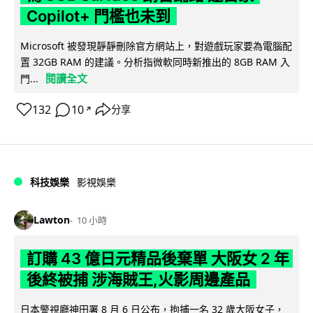
Copilot+ 門檻也未到
Microsoft 被發現靜靜刪除官方網站上，對遊戲玩家要為電腦配
置 32GB RAM 的建議。分析指微軟同時新推出的 8GB RAM 入
閱讀全文
門...
132
10
分享
↗
科技娛樂
影視娛樂
Lawton
10 小時
訂購 43 億日元精品後棄單 大阪女 2 年
後終被捕 涉海賊王,火影周邊產品
日本警視廳神田署 8 月 6 日公布，拘捕一名 32 歲大阪女子，