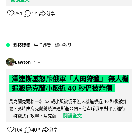
251
1
分享
↗
科技娛樂
生活娛樂
城中熱話
Lawton
1 日
澤連斯基怒斥俄軍「人肉狩獵」 無人機
追殺烏克蘭小販近 40 秒仍被炸傷
烏克蘭克爾松一名 52 歲小販被俄軍無人機追擊近 40 秒後被炸
傷，影片由烏克蘭總統澤連斯基公開。他直斥俄軍對平民進行
閱讀全文
「狩獵式」攻擊，烏克蘭...
104
40
分享
↗