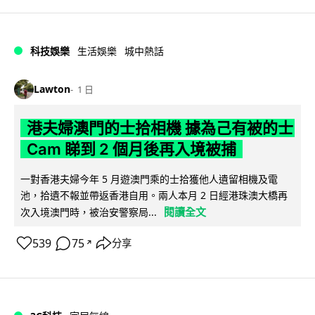
科技娛樂
生活娛樂
城中熱話
Lawton
1 日
港夫婦澳門的士拾相機 據為己有被的士
Cam 睇到 2 個月後再入境被捕
一對香港夫婦今年 5 月遊澳門乘的士拾獲他人遺留相機及電
池，拾遺不報並帶返香港自用。兩人本月 2 日經港珠澳大橋再
閱讀全文
次入境澳門時，被治安警察局...
539
75
分享
↗