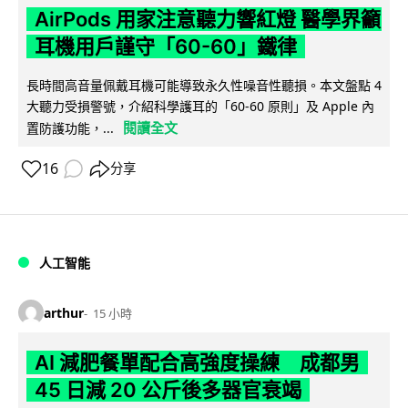
AirPods 用家注意聽力響紅燈 醫學界籲
耳機用戶謹守「60-60」鐵律
長時間高音量佩戴耳機可能導致永久性噪音性聽損。本文盤點 4
大聽力受損警號，介紹科學護耳的「60-60 原則」及 Apple 內
閱讀全文
置防護功能，...
16
分享
人工智能
arthur
15 小時
AI 減肥餐單配合高強度操練 成都男
45 日減 20 公斤後多器官衰竭