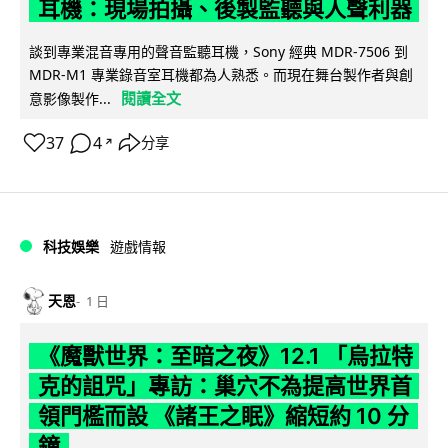
耳機：現場拍攝、後製監聽與人聲利器
談到專業混音專用的聲音監聽耳機，Sony 經典 MDR-7506 到
MDR-M1 專業錄音室耳機都為人熟悉。而現在舞台製作者與創
閱讀全文
意影像製作...
37
4
分享
↗
科技娛樂
遊戲情報
天恩
1 日
《魔獸世界：至暗之夜》12.1 「烏拉特
克的詛咒」專訪：巢穴不為提高世界首
領門檻而設 《諸王之眠》縮短約 10 分
鐘