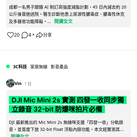
成都一名男子跟隨 AI 制訂高強度減脂計劃，45 日內減去約 20
公斤後昏迷送院。醫生診斷他患上尿源性膿毒症、膿毒性休克
閱讀全文
及多器官功能障礙。...
20
4
分享
↗
3C科技
家居無線
影音產品
Vin
1 日
DJI Mic Mini 2s 實測 四發一收同步獨
立錄音 32-bit 防爆咪拍片必備
DJI 最新推出的 Mic Mini 2s 無線咪支援「四發一收」分軌錄
音，並首度下放 32-bit Float 浮點內錄功能。本文經實測其...
閱讀全文