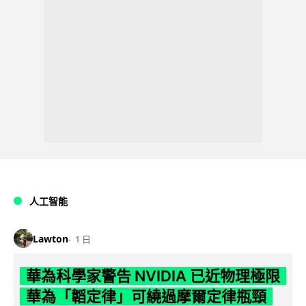
人工智能
Lawton
1 日
華為科學家警告 NVIDIA 已近物理極限
華為「韜定律」可繞過摩爾定律瓶頸