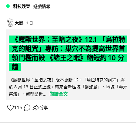
科技娛樂
遊戲情報
天恩
1 日
《魔獸世界：至暗之夜》12.1 「烏拉特
克的詛咒」專訪：巢穴不為提高世界首
領門檻而設 《諸王之眠》縮短約 10 分
鐘
《魔獸世界：至暗之夜》版本更新 12.1「烏拉特克的詛咒」將
於 8 月 13 日正式上線，帶來全新區域「盤蛇島」、地城「毒牙
閱讀全文
祭壇」、新型態世...
116
分享