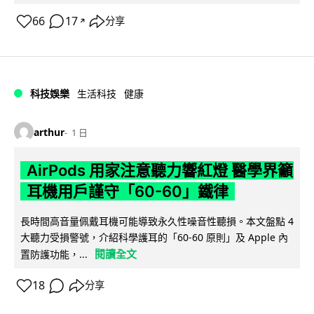
66
17
分享
↗
科技娛樂
生活科技
健康
arthur
1 日
AirPods 用家注意聽力響紅燈 醫學界籲
耳機用戶謹守「60-60」鐵律
長時間高音量佩戴耳機可能導致永久性噪音性聽損。本文盤點 4
大聽力受損警號，介紹科學護耳的「60-60 原則」及 Apple 內
閱讀全文
置防護功能，...
18
分享