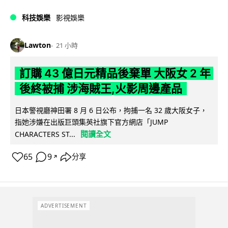
科技娛樂
影視娛樂
Lawton
21 小時
訂購 43 億日元精品後棄單 大阪女 2 年
後終被捕 涉海賊王,火影周邊產品
日本警視廳神田署 8 月 6 日公布，拘捕一名 32 歲大阪女子，
指她涉嫌在出版巨頭集英社旗下官方網店「JUMP
閱讀全文
CHARACTERS ST...
65
9
分享
↗
ADVERTISEMENT