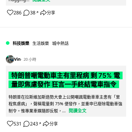
286
38
分享
↗
科技娛樂
生活娛樂
城中熱話
Vin
20 小時
特朗普嘲電動車主有里程病 剩 75% 電
量即焦慮發作 狂言一手終結電車指令
特朗普在拉斯維加斯造勢大會上公開嘲諷電動車車主患有「里
程焦慮病」，聲稱電量剩 75% 便發作，並重申已廢除電動車強
閱讀全文
制令。惟專業車媒隨即反駁，...
531
243
分享
↗