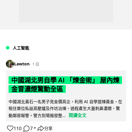
人工智能
Lawton
1 日
中國湖北男自學 AI 「煉金術」 屋內煉
金冒濃煙驚動全區
中國湖北黃石一名男子見金價高企，利用 AI 自學提煉黃金，在
租住單位私設高壓爐及作坊冶煉，過程產生大量刺鼻濃煙，驚
閱讀全文
動鄰居報警。警方到場揭發整...
110
7
分享
↗