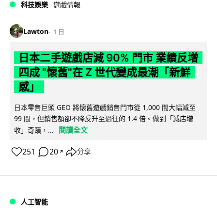
科技娛樂
遊戲情報
Lawton
1 日
日本二手遊戲店減 90% 門市 業績反增
四成 "懷舊"在 Z 世代變成最潮「新鮮
感」
日本零售巨頭 GEO 將懷舊遊戲銷售門市從 1,000 間大幅減至
99 間，但銷售額卻不降反升至過往的 1.4 倍。做到「減店增
閱讀全文
收」奇蹟，...
251
20
分享
↗
人工智能