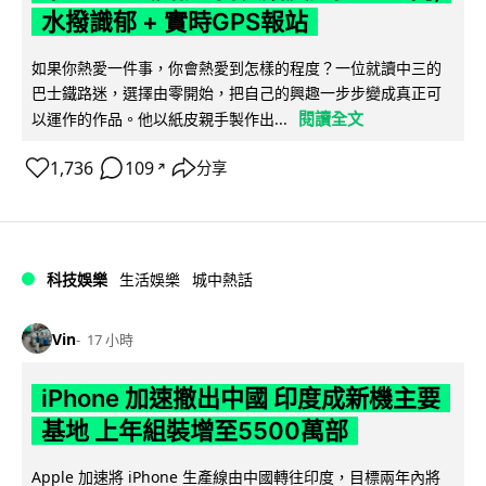
水撥識郁 + 實時GPS報站
如果你熱愛一件事，你會熱愛到怎樣的程度？一位就讀中三的
巴士鐵路迷，選擇由零開始，把自己的興趣一步步變成真正可
閱讀全文
以運作的作品。他以紙皮親手製作出...
1,736
109
分享
↗
科技娛樂
生活娛樂
城中熱話
Vin
17 小時
iPhone 加速撤出中國 印度成新機主要
基地 上年組裝增至5500萬部
Apple 加速將 iPhone 生產線由中國轉往印度，目標兩年內將