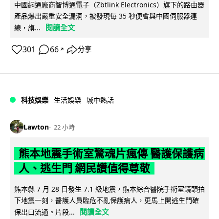
中國網通廠商智博通電子（Zbtlink Electronics）旗下的路由器
產品爆出嚴重安全漏洞，被發現每 35 秒便會與中國伺服器連
閱讀全文
線，旗...
301
66
分享
↗
科技娛樂
生活娛樂
城中熱話
Lawton
22 小時
熊本地震手術室驚魂片瘋傳 醫護保護病
人、逃生門 網民讚值得尊敬
熊本縣 7 月 28 日發生 7.1 級地震，熊本綜合醫院手術室鏡頭拍
下地震一刻，醫護人員臨危不亂保護病人，更馬上開逃生門確
閱讀全文
保出口流通。片段...