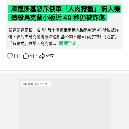
澤連斯基怒斥俄軍「人肉狩獵」 無人機
追殺烏克蘭小販近 40 秒仍被炸傷
烏克蘭克爾松一名 52 歲小販被俄軍無人機追擊近 40 秒後被炸
傷，影片由烏克蘭總統澤連斯基公開。他直斥俄軍對平民進行
閱讀全文
「狩獵式」攻擊，烏克蘭...
111
41
分享
↗
ADVERTISEMENT