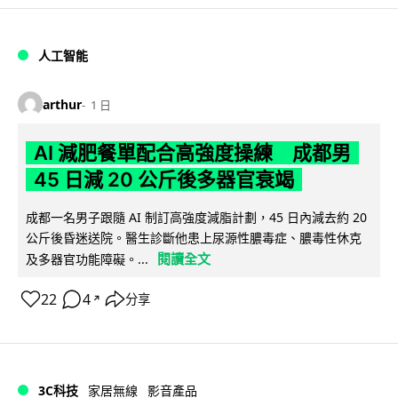
人工智能
arthur
1 日
AI 減肥餐單配合高強度操練 成都男
45 日減 20 公斤後多器官衰竭
成都一名男子跟隨 AI 制訂高強度減脂計劃，45 日內減去約 20
公斤後昏迷送院。醫生診斷他患上尿源性膿毒症、膿毒性休克
閱讀全文
及多器官功能障礙。...
22
4
分享
↗
3C科技
家居無線
影音產品