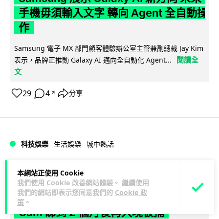
手機毋須輸入文字 轉向 Agent 全自動操
作
Samsung 電子 MX 部門顧客體驗辦公室主管兼副總裁 Jay Kim
閱讀全
表示，品牌正推動 Galaxy AI 邁向全自動化 Agent...
文
29
4
分享
↗
科技娛樂
生活娛樂
城中熱話
Lawton
1 日
本網站正使用 Cookie
我們使用 Cookie 改善網站體驗。 繼續使用
我們的網站即表示您同意我們的
Cookie 政
港夫婦澳門的士拾相機 據為己有被的士
策
。
Cam 睇到 2 個月後再入境被捕