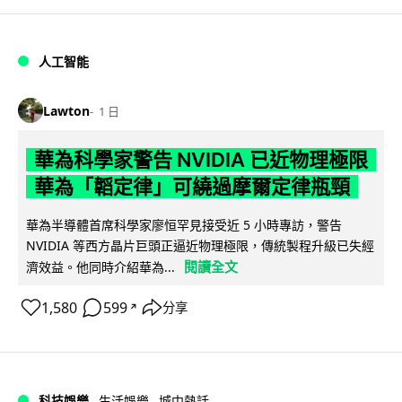
人工智能
Lawton
1 日
華為科學家警告 NVIDIA 已近物理極限
華為「韜定律」可繞過摩爾定律瓶頸
華為半導體首席科學家廖恒罕見接受近 5 小時專訪，警告
NVIDIA 等西方晶片巨頭正逼近物理極限，傳統製程升級已失經
閱讀全文
濟效益。他同時介紹華為...
1,580
599
分享
↗
科技娛樂
生活娛樂
城中熱話