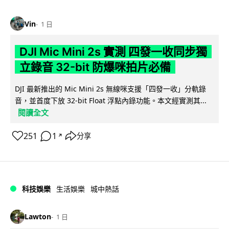
Vin
1 日
DJI Mic Mini 2s 實測 四發一收同步獨
立錄音 32-bit 防爆咪拍片必備
DJI 最新推出的 Mic Mini 2s 無線咪支援「四發一收」分軌錄
音，並首度下放 32-bit Float 浮點內錄功能。本文經實測其...
閱讀全文
251
1
分享
↗
科技娛樂
生活娛樂
城中熱話
Lawton
1 日