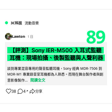
3C科技
流動音樂
89
Lawton
1 日
【評測】Sony IER-M500 入耳式監聽
耳機：現場拍攝、後製監聽與人聲利器
談到專業混音專用的聲音監聽耳機，Sony 經典 MDR-7506 到
MDR-M1 專業錄音室耳機都為人熟悉。而現在舞台製作者與創
閱讀全文
意影像製作...
38
4
分享
↗