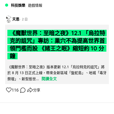
科技娛樂
遊戲情報
天恩
2 日
《魔獸世界：至暗之夜》12.1 「烏拉特
克的詛咒」專訪：巢穴不為提高世界首
領門檻而設 《諸王之眠》縮短約 10 分
鐘
《魔獸世界：至暗之夜》版本更新 12.1「烏拉特克的詛咒」將
於 8 月 13 日正式上線，帶來全新區域「盤蛇島」、地城「毒牙
閱讀全文
祭壇」、新型態世...
116
分享