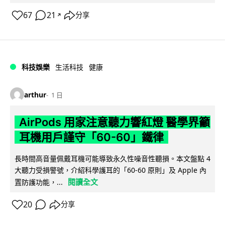
67
21
分享
↗
科技娛樂
生活科技
健康
arthur
1 日
AirPods 用家注意聽力響紅燈 醫學界籲
耳機用戶謹守「60-60」鐵律
長時間高音量佩戴耳機可能導致永久性噪音性聽損。本文盤點 4
大聽力受損警號，介紹科學護耳的「60-60 原則」及 Apple 內
閱讀全文
置防護功能，...
20
分享