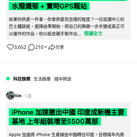
水撥識郁 + 實時GPS報站
如果你熱愛一件事，你會熱愛到怎樣的程度？一位就讀中三的
巴士鐵路迷，選擇由零開始，把自己的興趣一步步變成真正可
閱讀全文
以運作的作品。他以紙皮親手製作出...
3,652
210
分享
↗
科技娛樂
生活娛樂
城中熱話
Vin
1 日
iPhone 加速撤出中國 印度成新機主要
基地 上年組裝增至5500萬部
Apple 加速將 iPhone 生產線由中國轉往印度，目標兩年內將