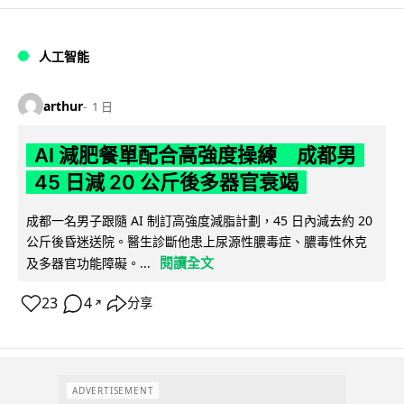
人工智能
arthur
1 日
AI 減肥餐單配合高強度操練 成都男
45 日減 20 公斤後多器官衰竭
成都一名男子跟隨 AI 制訂高強度減脂計劃，45 日內減去約 20
公斤後昏迷送院。醫生診斷他患上尿源性膿毒症、膿毒性休克
閱讀全文
及多器官功能障礙。...
23
4
分享
↗
ADVERTISEMENT