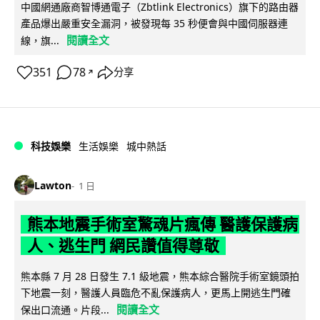
中國網通廠商智博通電子（Zbtlink Electronics）旗下的路由器
產品爆出嚴重安全漏洞，被發現每 35 秒便會與中國伺服器連
閱讀全文
線，旗...
351
78
分享
↗
科技娛樂
生活娛樂
城中熱話
Lawton
1 日
熊本地震手術室驚魂片瘋傳 醫護保護病
人、逃生門 網民讚值得尊敬
熊本縣 7 月 28 日發生 7.1 級地震，熊本綜合醫院手術室鏡頭拍
下地震一刻，醫護人員臨危不亂保護病人，更馬上開逃生門確
閱讀全文
保出口流通。片段...