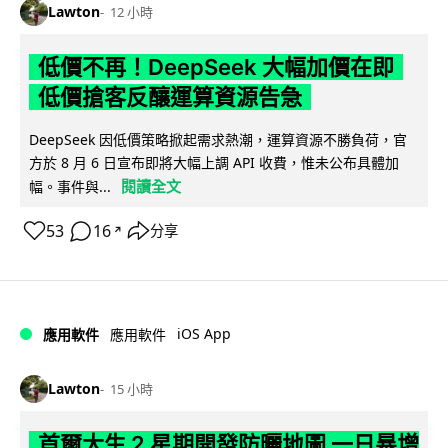
Lawton
12 小時
低價不再！DeepSeek 大幅加價在即
低價搶客反釀運算資源告急
DeepSeek 因低價策略掀起需求熱潮，運算資源不勝負荷，官
方於 8 月 6 日宣布即將大幅上調 API 收費，惟未公布具體加
閱讀全文
幅。事件與...
53
16
分享
↗
iOS App
應用軟件
應用軟件
Lawton
15 小時
首爾大生 2 星期開發防曬地圖 一日暴增