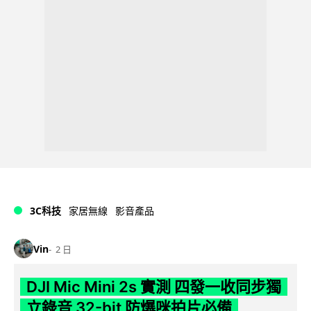
3C科技
家居無線
影音產品
Vin
2 日
DJI Mic Mini 2s 實測 四發一收同步獨
立錄音 32-bit 防爆咪拍片必備