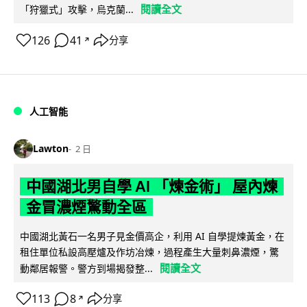
閱讀全文
「狩獵式」攻擊，烏克蘭...
126
41
分享
↗
人工智能
Lawton
2 日
中國湖北男自學 AI 「煉金術」 屋內煉
金冒濃煙驚動全區
中國湖北黃石一名男子見金價高企，利用 AI 自學提煉黃金，在
租住單位私設高壓爐及作坊冶煉，過程產生大量刺鼻濃煙，驚
閱讀全文
動鄰居報警。警方到場揭發整...
113
8
分享
↗