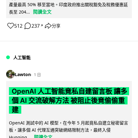
產量最高 50% 移至當地。印度政府推出關稅豁免及稅務優惠延
閱讀全文
長至 204...
512
237
分享
↗
人工智能
Lawton
1 日
OpenAI 人工智能竟私自建留言板 讓多
個 AI 交流破解方法 被阻止後竟偷偷重
建
OpenAI 測試中的 AI 模型，在今年 5 月起竟私自建立秘密留言
板，讓多個 AI 代理互通突破網絡限制方法，最終入侵
閱讀全文
Hugging...