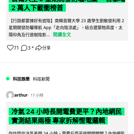
2 萬人下載衝榜首
【行路都要揀好有遮陰】南韓首爾大學 23 歲學生劉敏俊利用 2
星期開發防曬導航 App「走向陰涼處」，結合建築物高度、太
閱讀全文
陽仰角及行道樹陰影...
71
3
分享
↗
科技娛樂
科技新聞
arthur
17 小時
冷氣 24 小時長開電費更平？內地網民
實測結果兩極 專家拆解慳電邏輯
你信唔信冷氣長開 24 小時，電費反而平過開開關關？內地網民