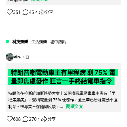
351
45
分享
↗
科技娛樂
生活娛樂
城中熱話
Vin
1 日
特朗普嘲電動車主有里程病 剩 75% 電
量即焦慮發作 狂言一手終結電車指令
特朗普在拉斯維加斯造勢大會上公開嘲諷電動車車主患有「里
程焦慮病」，聲稱電量剩 75% 便發作，並重申已廢除電動車強
閱讀全文
制令。惟專業車媒隨即反駁，...
608
270
分享
↗