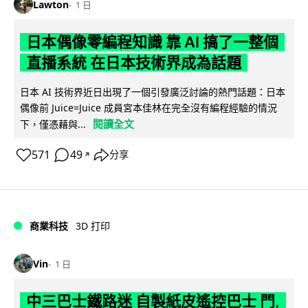
Lawton
1 日
日本偶像零編程知識 靠 AI 搞了一整個
直播系統 在日本技術界成為話題
日本 AI 技術界近日出現了一個引發廣泛討論的熱門話題：日本
偶像前 Juice=Juice 成員宮本佳林在完全沒有編程經驗的情況
閱讀全文
下，僅憑藉與...
571
49
分享
↗
商業科技
3D 打印
Vin
1 日
中三巴士鐵路迷 自製紙皮遙控巴士 門,