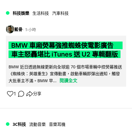
科技娛樂
生活科技
汽車科技
藍骨
5 小時
BMW 車廂熒幕強推蜘蛛俠電影廣告
車主怒轟堪比 iTunes 送 U2 專輯翻版
BMW 近日透過無線更新向全球逾 70 個市場車輛中控熒幕推送
《蜘蛛俠：英雄重生》宣傳動畫，啟動車輛即彈出通知，觸發
閱讀全文
大批車主不滿。BMW 早...
1
分享
3C科技
流動音樂
音樂耳機