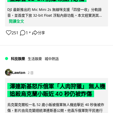
DJI 最新推出的 Mic Mini 2s 無線咪支援「四發一收」分軌錄
音，並首度下放 32-bit Float 浮點內錄功能。本文經實測其...
閱讀全文
251
1
分享
↗
科技娛樂
生活娛樂
城中熱話
Lawton
2 日
澤連斯基怒斥俄軍「人肉狩獵」 無人機
追殺烏克蘭小販近 40 秒仍被炸傷
烏克蘭克爾松一名 52 歲小販被俄軍無人機追擊近 40 秒後被炸
傷，影片由烏克蘭總統澤連斯基公開。他直斥俄軍對平民進行