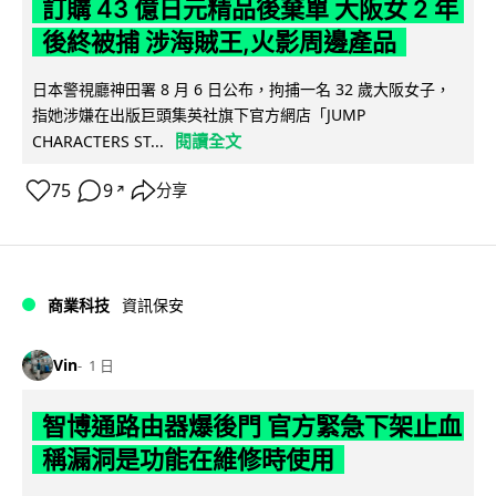
訂購 43 億日元精品後棄單 大阪女 2 年
後終被捕 涉海賊王,火影周邊產品
日本警視廳神田署 8 月 6 日公布，拘捕一名 32 歲大阪女子，
指她涉嫌在出版巨頭集英社旗下官方網店「JUMP
閱讀全文
CHARACTERS ST...
75
9
分享
↗
商業科技
資訊保安
Vin
1 日
智博通路由器爆後門 官方緊急下架止血
稱漏洞是功能在維修時使用