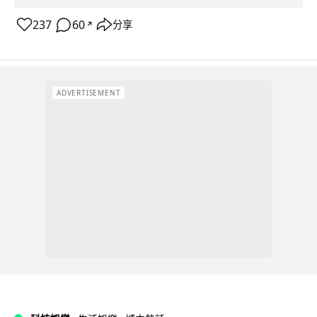
237
60
分享
↗
ADVERTISEMENT