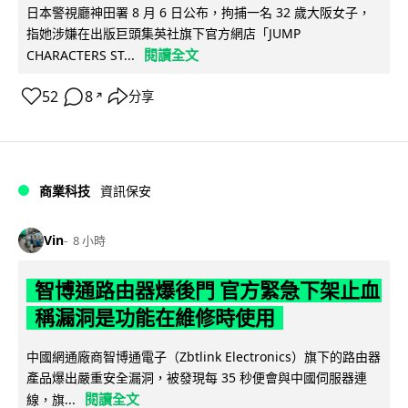
日本警視廳神田署 8 月 6 日公布，拘捕一名 32 歲大阪女子，
指她涉嫌在出版巨頭集英社旗下官方網店「JUMP
閱讀全文
CHARACTERS ST...
52
8
分享
↗
商業科技
資訊保安
Vin
8 小時
智博通路由器爆後門 官方緊急下架止血
稱漏洞是功能在維修時使用
中國網通廠商智博通電子（Zbtlink Electronics）旗下的路由器
產品爆出嚴重安全漏洞，被發現每 35 秒便會與中國伺服器連
閱讀全文
線，旗...