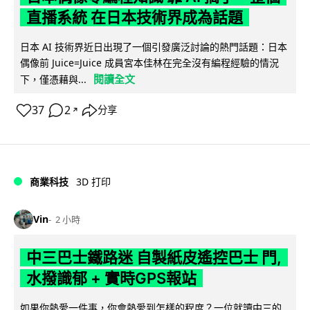
直播系統 在日本技術界成為話題
日本 AI 技術界近日出現了一個引發廣泛討論的熱門話題：日本
偶像前 Juice=Juice 成員宮本佳林在完全沒有編程經驗的情況
閱讀全文
下，僅憑藉與...
37
2
分享
↗
商業科技
3D 打印
Vin
2 小時
中三巴士鐵路迷 自製紙皮遙控巴士 門,
水撥識郁 + 實時GPS報站
如果你熱愛一件事，你會熱愛到怎樣的程度？一位就讀中三的