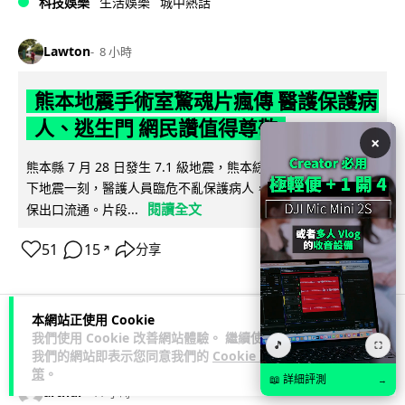
科技娛樂
生活娛樂
城中熱話
Lawton
8 小時
熊本地震手術室驚魂片瘋傳 醫護保護病
人、逃生門 網民讚值得尊敬
×
熊本縣 7 月 28 日發生 7.1 級地震，熊本綜合醫院手術室鏡頭拍
下地震一刻，醫護人員臨危不亂保護病人，更馬上開逃生門確
閱讀全文
保出口流通。片段...
51
15
分享
↗
本網站正使用 Cookie
我們使用 Cookie 改善網站體驗。 繼續使用
科技娛樂
生活科技
健康
🎵
⛶
我們的網站即表示您同意我們的
Cookie 政
策
。
📖 詳細評測
→
arthur
11 小時