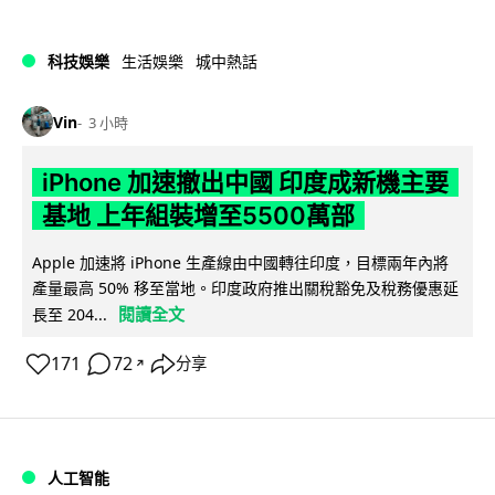
科技娛樂
生活娛樂
城中熱話
Vin
3 小時
iPhone 加速撤出中國 印度成新機主要
基地 上年組裝增至5500萬部
Apple 加速將 iPhone 生產線由中國轉往印度，目標兩年內將
產量最高 50% 移至當地。印度政府推出關稅豁免及稅務優惠延
閱讀全文
長至 204...
171
72
分享
↗
人工智能