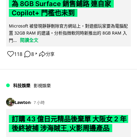
為 8GB Surface 銷售鋪路 連自家
Copilot+ 門檻也未到
Microsoft 被發現靜靜刪除官方網站上，對遊戲玩家要為電腦配
置 32GB RAM 的建議。分析指微軟同時新推出的 8GB RAM 入
閱讀全文
門...
118
8
分享
↗
科技娛樂
影視娛樂
Lawton
7 小時
訂購 43 億日元精品後棄單 大阪女 2 年
後終被捕 涉海賊王,火影周邊產品