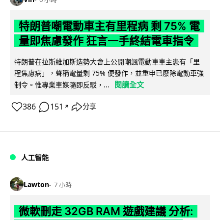
特朗普嘲電動車主有里程病 剩 75% 電
量即焦慮發作 狂言一手終結電車指令
特朗普在拉斯維加斯造勢大會上公開嘲諷電動車車主患有「里
程焦慮病」，聲稱電量剩 75% 便發作，並重申已廢除電動車強
閱讀全文
制令。惟專業車媒隨即反駁，...
386
151
分享
↗
人工智能
Lawton
7 小時
微軟刪走 32GB RAM 遊戲建議 分析: