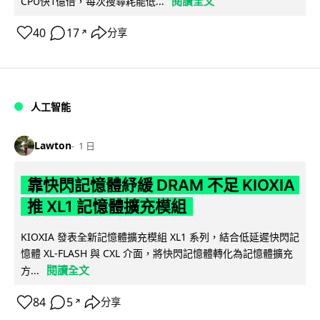
閱讀全文
CPU快1億倍，每次搜尋耗能低...
40
17
分享
↗
人工智能
Lawton
1 日
靠快閃記憶體紓緩 DRAM 不足 KIOXIA
推 XL1 記憶體擴充模組
KIOXIA 發表全新記憶體擴充模組 XL1 系列，結合低延遲快閃記
憶體 XL-FLASH 與 CXL 介面，將快閃記憶體轉化為記憶體擴充
閱讀全文
方...
84
5
分享
↗