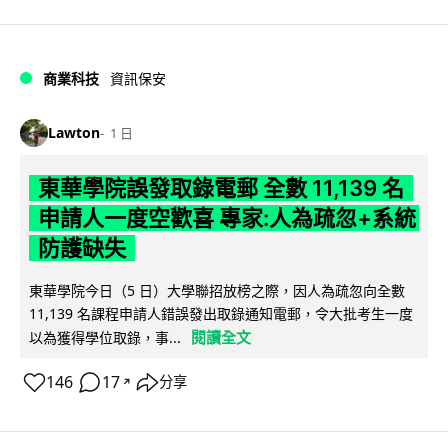
商業科技
資訊保安
Lawton
1 日
東華學院誤發取錄電郵 全數 11,139 名
申請人一度空歡喜 專家:人為疏忽+系統
防護缺失
東華學院今日（5 日）大學聯招放榜之際，因人為疏忽向全數
11,139 名課程申請人錯誤發出取錄通知電郵，令大批考生一度
閱讀全文
以為獲得學位取錄，事...
146
17
分享
↗