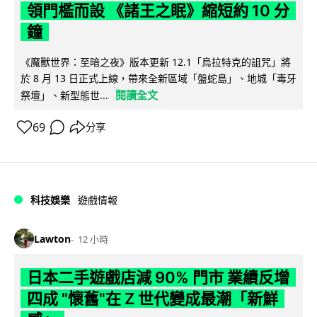
領門檻而設 《諸王之眠》縮短約 10 分
鐘
《魔獸世界：至暗之夜》版本更新 12.1「烏拉特克的詛咒」將
於 8 月 13 日正式上線，帶來全新區域「盤蛇島」、地城「毒牙
閱讀全文
祭壇」、新型態世...
69
分享
科技娛樂
遊戲情報
Lawton
12 小時
日本二手遊戲店減 90% 門市 業績反增
四成 "懷舊"在 Z 世代變成最潮「新鮮