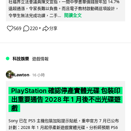
社福界立法會議員陳文宜指，一間中學書單價錢按年加 14.7%
遠超通漲，令家長難以負擔。而且電子教材啟動碼這項設計，
閱讀全文
令學生無法完成功課，二手...
569
220
分享
↗
科技娛樂
遊戲情報
Lawton
16 小時
PlayStation 確認停產實體光碟 包裝印
出重要通告 2028 年 1 月後不出光碟遊
戲
Sony 已在 PS5 主機包裝加貼提示貼紙，重申官方 7 月已公布
計劃：2028 年 1 月起停產新遊戲實體光碟。分析師預期 PS6