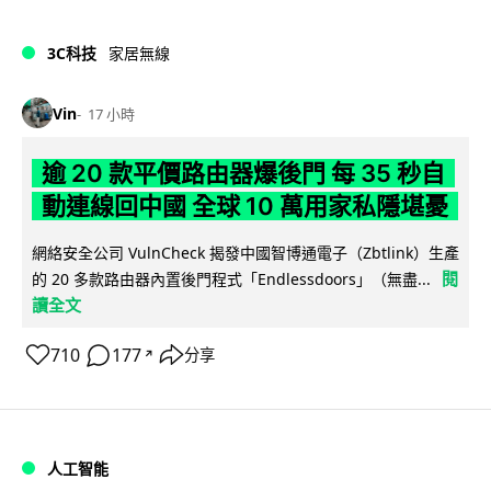
3C科技
家居無線
Vin
17 小時
逾 20 款平價路由器爆後門 每 35 秒自
動連線回中國 全球 10 萬用家私隱堪憂
網絡安全公司 VulnCheck 揭發中國智博通電子（Zbtlink）生產
閱
的 20 多款路由器內置後門程式「Endlessdoors」（無盡...
讀全文
710
177
分享
↗
人工智能