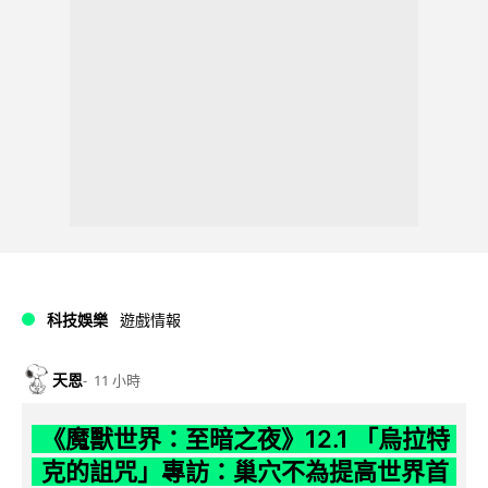
科技娛樂
遊戲情報
天恩
11 小時
《魔獸世界：至暗之夜》12.1 「烏拉特
克的詛咒」專訪：巢穴不為提高世界首