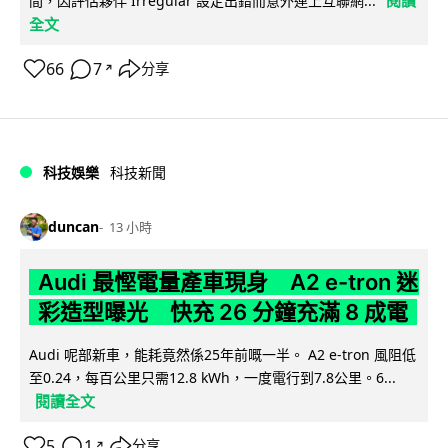
間，因評估夥伴 Irregular 設定出錯而意外連上互聯網...
全文
66
7
分享
↗
科技娛樂
科技新聞
duncan
13 小時
Audi 最慳電量產車現身 A2 e-tron 迷
彩造型曝光 快充 26 分鐘充滿 8 成電
Audi 呢部新車，能耗竟然係25年前嘅一半。 A2 e-tron 風阻低
至0.24，每百公里只需12.8 kWh，一度電行到7.8公里。6...
閱讀全文
5
1
分享
↗