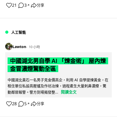
21
3
分享
↗
人工智能
Lawton
10 小時
中國湖北男自學 AI 「煉金術」 屋內煉
金冒濃煙驚動全區
中國湖北黃石一名男子見金價高企，利用 AI 自學提煉黃金，在
租住單位私設高壓爐及作坊冶煉，過程產生大量刺鼻濃煙，驚
閱讀全文
動鄰居報警。警方到場揭發整...
28
5
分享
↗