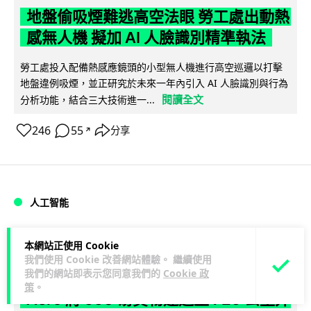
地盤偷吸煙難逃高空法眼 勞工處出動熱
感無人機 擬加 AI 人臉識別精準執法
勞工處投入配備熱感應鏡頭的小型無人機進行高空巡邏以打擊
地盤違例吸煙，並正研究於未來一年內引入 AI 人臉識別與行為
閱讀全文
分析功能，結合三大技術進一...
246
55
分享
↗
人工智能
Lawton
1 日
本網站正使用 Cookie
我們使用 Cookie 改善網站體驗。 繼續使用
我們的網站即表示您同意我們的
Cookie 政
貨運火箭 沖繩飛台灣僅需 15 分鐘 Hop
策
。
Aero 將 550 磅貨物運送至 725 公里外