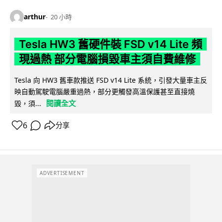
arthur
20 小時
Tesla HW3 舊硬件裝 FSD v14 Lite 頻
現過熱 部分電腦損毀車主須自費維修
Tesla 向 HW3 舊車款推送 FSD v14 Lite 系統，引發大量車主反
映自動駕駛電腦嚴重過熱，部分更觸發高溫保護甚至直接燒
閱讀全文
毀，須...
6
分享
ADVERTISEMENT