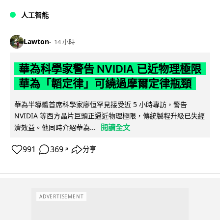
人工智能
Lawton
14 小時
華為科學家警告 NVIDIA 已近物理極限
華為「韜定律」可繞過摩爾定律瓶頸
華為半導體首席科學家廖恒罕見接受近 5 小時專訪，警告
NVIDIA 等西方晶片巨頭正逼近物理極限，傳統製程升級已失經
閱讀全文
濟效益。他同時介紹華為...
991
369
分享
↗
ADVERTISEMENT