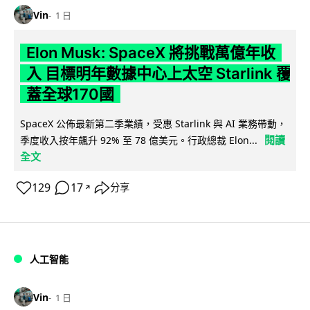
Vin
1 日
Elon Musk: SpaceX 將挑戰萬億年收
入 目標明年數據中心上太空 Starlink 覆
蓋全球170國
SpaceX 公佈最新第二季業績，受惠 Starlink 與 AI 業務帶動，
閱讀
季度收入按年飆升 92% 至 78 億美元。行政總裁 Elon...
全文
129
17
分享
↗
人工智能
Vin
1 日