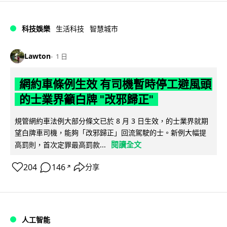
科技娛樂
生活科技
智慧城市
Lawton
1 日
網約車條例生效 有司機暫時停工避風頭
的士業界籲白牌 "改邪歸正"
規管網約車法例大部分條文已於 8 月 3 日生效，的士業界就期
望白牌車司機，能夠「改邪歸正」回流駕駛的士。新例大幅提
閱讀全文
高罰則，首次定罪最高罰款...
204
146
分享
↗
人工智能