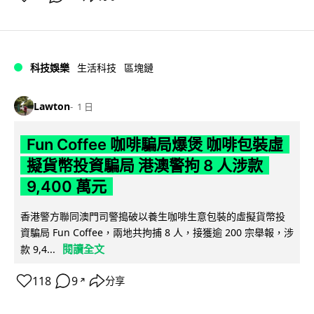
科技娛樂
生活科技
區塊鏈
Lawton
1 日
Fun Coffee 咖啡騙局爆煲 咖啡包裝虛
擬貨幣投資騙局 港澳警拘 8 人涉款
9,400 萬元
香港警方聯同澳門司警搗破以養生咖啡生意包裝的虛擬貨幣投
資騙局 Fun Coffee，兩地共拘捕 8 人，接獲逾 200 宗舉報，涉
閱讀全文
款 9,4...
118
9
分享
↗