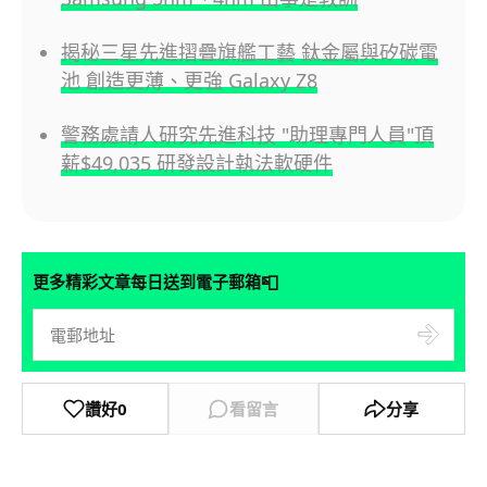
揭秘三星先進摺疊旗艦工藝 鈦金屬與矽碳電
池 創造更薄、更強 Galaxy Z8
警務處請人研究先進科技 "助理專門人員"頂
薪$49,035 研發設計執法軟硬件
📮
更多精彩文章每日送到電子郵箱
讚好
0
看留言
分享