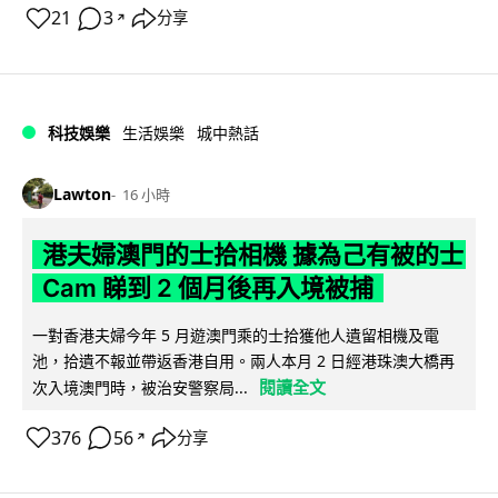
21
3
分享
↗
科技娛樂
生活娛樂
城中熱話
Lawton
16 小時
港夫婦澳門的士拾相機 據為己有被的士
Cam 睇到 2 個月後再入境被捕
一對香港夫婦今年 5 月遊澳門乘的士拾獲他人遺留相機及電
池，拾遺不報並帶返香港自用。兩人本月 2 日經港珠澳大橋再
閱讀全文
次入境澳門時，被治安警察局...
376
56
分享
↗