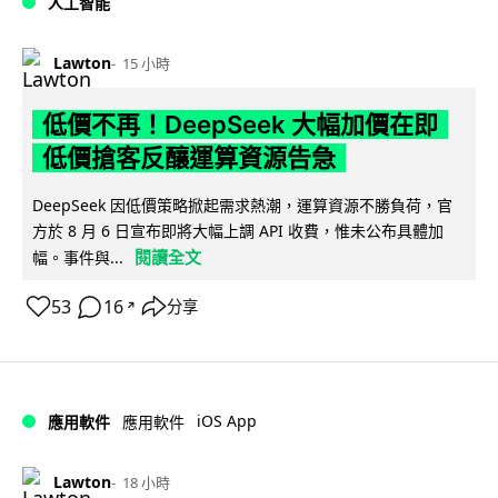
人工智能
Lawton
15 小時
低價不再！DeepSeek 大幅加價在即
低價搶客反釀運算資源告急
DeepSeek 因低價策略掀起需求熱潮，運算資源不勝負荷，官
方於 8 月 6 日宣布即將大幅上調 API 收費，惟未公布具體加
閱讀全文
幅。事件與...
53
16
分享
↗
iOS App
應用軟件
應用軟件
Lawton
18 小時