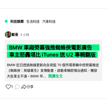
科技娛樂
生活科技
汽車科技
藍骨
8 小時
BMW 車廂熒幕強推蜘蛛俠電影廣告
車主怒轟堪比 iTunes 送 U2 專輯翻版
BMW 近日透過無線更新向全球逾 70 個市場車輛中控熒幕推送
《蜘蛛俠：英雄重生》宣傳動畫，啟動車輛即彈出通知，觸發
閱讀全文
大批車主不滿。BMW 早...
1
分享