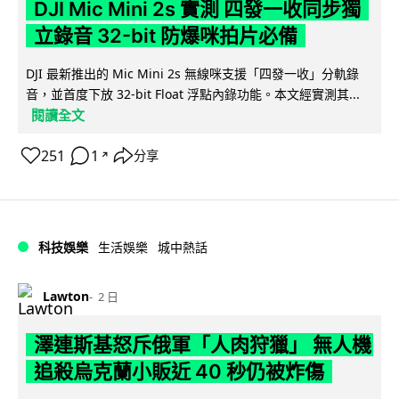
DJI Mic Mini 2s 實測 四發一收同步獨
立錄音 32-bit 防爆咪拍片必備
DJI 最新推出的 Mic Mini 2s 無線咪支援「四發一收」分軌錄
音，並首度下放 32-bit Float 浮點內錄功能。本文經實測其...
閱讀全文
251
1
分享
↗
科技娛樂
生活娛樂
城中熱話
Lawton
2 日
澤連斯基怒斥俄軍「人肉狩獵」 無人機
追殺烏克蘭小販近 40 秒仍被炸傷