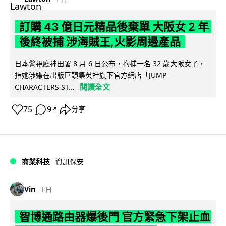
訂購 43 億日元精品後棄單 大阪女 2 年
後終被捕 涉海賊王,火影周邊產品
日本警視廳神田署 8 月 6 日公布，拘捕一名 32 歲大阪女子，
指她涉嫌在出版巨頭集英社旗下官方網店「JUMP
閱讀全文
CHARACTERS ST...
75
9
分享
↗
商業科技
資訊保安
Vin
1 日
智博通路由器爆後門 官方緊急下架止血