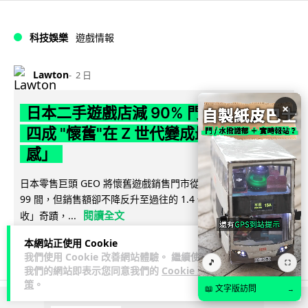
科技娛樂
遊戲情報
Lawton
2 日
×
日本二手遊戲店減 90% 門市 業績反增
四成 "懷舊"在 Z 世代變成最潮「新鮮
感」
日本零售巨頭 GEO 將懷舊遊戲銷售門市從 1,000 間大幅減至
99 間，但銷售額卻不降反升至過往的 1.4 倍。做到「減店增
閱讀全文
收」奇蹟，...
本網站正使用 Cookie
262
20
分享
↗
我們使用 Cookie 改善網站體驗。 繼續使用
🎵
⛶
我們的網站即表示您同意我們的
Cookie 政
策
。
📖 文字版訪問
→