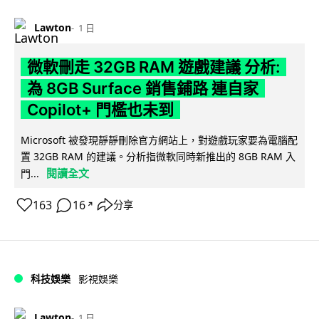
Lawton
1 日
微軟刪走 32GB RAM 遊戲建議 分析:
為 8GB Surface 銷售鋪路 連自家
Copilot+ 門檻也未到
Microsoft 被發現靜靜刪除官方網站上，對遊戲玩家要為電腦配
置 32GB RAM 的建議。分析指微軟同時新推出的 8GB RAM 入
閱讀全文
門...
163
16
分享
↗
科技娛樂
影視娛樂
Lawton
1 日