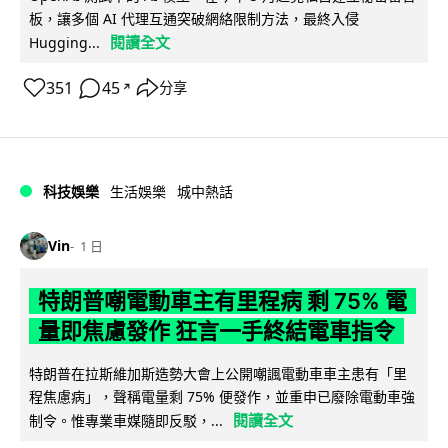
板，讓多個 AI 代理互通突破網絡限制方法，最終入侵
閱讀全文
Hugging...
351
45
分享
↗
科技娛樂
生活娛樂
城中熱話
Vin
1 日
特朗普嘲電動車主有里程病 剩 75% 電
量即焦慮發作 狂言一手終結電車指令
特朗普在拉斯維加斯造勢大會上公開嘲諷電動車車主患有「里
程焦慮病」，聲稱電量剩 75% 便發作，並重申已廢除電動車強
閱讀全文
制令。惟專業車媒隨即反駁，...