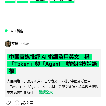
人工智能
藍骨
7 小時
中國官媒批評 AI 術語濫用英文 稱
「Token」與「Agent」動搖科技話語
權
人民網旗下評論於 8 月 6 日發表文章，批評中國廣泛使用
「Token」、「Agent」及「LLM」等英文術語，認為做法侵蝕
閱讀全文
中文表意空間及科...
1
分享