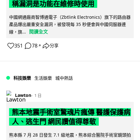
稱漏洞是功能在維修時使用
中國網通廠商智博通電子（Zbtlink Electronics）旗下的路由器
產品爆出嚴重安全漏洞，被發現每 35 秒便會與中國伺服器連
閱讀全文
線，旗...
351
78
分享
↗
科技娛樂
生活娛樂
城中熱話
Lawton
1 日
熊本地震手術室驚魂片瘋傳 醫護保護病
人、逃生門 網民讚值得尊敬
熊本縣 7 月 28 日發生 7.1 級地震，熊本綜合醫院手術室鏡頭拍