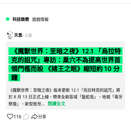
科技娛樂
遊戲情報
天恩
2 日
《魔獸世界：至暗之夜》12.1 「烏拉特
克的詛咒」專訪：巢穴不為提高世界首
領門檻而設 《諸王之眠》縮短約 10 分
鐘
《魔獸世界：至暗之夜》版本更新 12.1「烏拉特克的詛咒」將
於 8 月 13 日正式上線，帶來全新區域「盤蛇島」、地城「毒牙
閱讀全文
祭壇」、新型態世...
116
分享