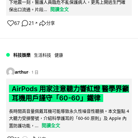
下地震一刻，醫護人員臨危不亂保護病人，更馬上開逃生門確
閱讀全文
保出口流通。片段...
67
21
分享
↗
科技娛樂
生活科技
健康
arthur
1 日
AirPods 用家注意聽力響紅燈 醫學界籲
耳機用戶謹守「60-60」鐵律
長時間高音量佩戴耳機可能導致永久性噪音性聽損。本文盤點 4
大聽力受損警號，介紹科學護耳的「60-60 原則」及 Apple 內
閱讀全文
置防護功能，...