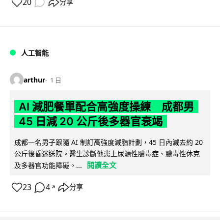
20
分享
人工智能
arthur
1 日
AI 減肥餐單配合高強度操練 成都男
45 日減 20 公斤後多器官衰竭
成都一名男子跟隨 AI 制訂高強度減脂計劃，45 日內減去約 20
公斤後昏迷送院。醫生診斷他患上尿源性膿毒症、膿毒性休克
閱讀全文
及多器官功能障礙。...
23
4
分享
↗