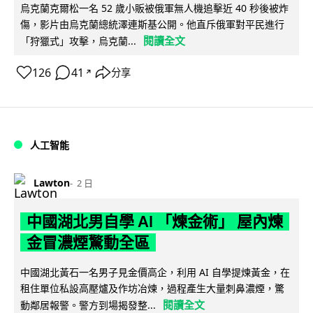
烏克蘭克爾松一名 52 歲小販被俄軍無人機追擊近 40 秒後被炸
傷，影片由烏克蘭總統澤連斯基公開。他直斥俄軍對平民進行
閱讀全文
「狩獵式」攻擊，烏克蘭...
126
41
分享
↗
人工智能
Lawton
2 日
中國湖北男自學 AI 「煉金術」 屋內煉
金冒濃煙驚動全區
中國湖北黃石一名男子見金價高企，利用 AI 自學提煉黃金，在
租住單位私設高壓爐及作坊冶煉，過程產生大量刺鼻濃煙，驚
閱讀全文
動鄰居報警。警方到場揭發整...