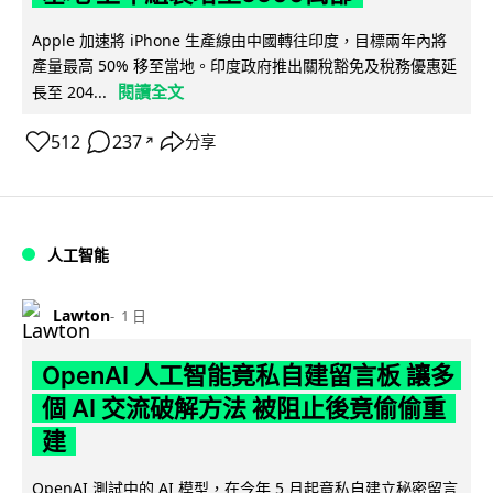
Apple 加速將 iPhone 生產線由中國轉往印度，目標兩年內將
產量最高 50% 移至當地。印度政府推出關稅豁免及稅務優惠延
閱讀全文
長至 204...
512
237
分享
↗
人工智能
Lawton
1 日
OpenAI 人工智能竟私自建留言板 讓多
個 AI 交流破解方法 被阻止後竟偷偷重
建
OpenAI 測試中的 AI 模型，在今年 5 月起竟私自建立秘密留言