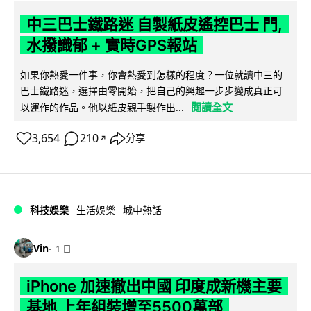
中三巴士鐵路迷 自製紙皮遙控巴士 門,
水撥識郁 + 實時GPS報站
如果你熱愛一件事，你會熱愛到怎樣的程度？一位就讀中三的
巴士鐵路迷，選擇由零開始，把自己的興趣一步步變成真正可
閱讀全文
以運作的作品。他以紙皮親手製作出...
3,654
210
分享
↗
科技娛樂
生活娛樂
城中熱話
Vin
1 日
iPhone 加速撤出中國 印度成新機主要
基地 上年組裝增至5500萬部