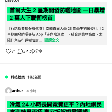
首爾大生 2 星期開發防曬地圖 一日暴增
2 萬人下載衝榜首
【行路都要揀好有遮陰】南韓首爾大學 23 歲學生劉敏俊利用 2
星期開發防曬導航 App「走向陰涼處」，結合建築物高度、太
閱讀全文
陽仰角及行道樹陰影...
71
3
分享
↗
科技娛樂
科技新聞
arthur
20 小時
冷氣 24 小時長開電費更平？內地網民
實測結果兩極 專家拆解慳電邏輯