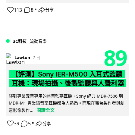
113
8
分享
↗
3C科技
流動音樂
89
Lawton
2 日
【評測】Sony IER-M500 入耳式監聽
耳機：現場拍攝、後製監聽與人聲利器
談到專業混音專用的聲音監聽耳機，Sony 經典 MDR-7506 到
MDR-M1 專業錄音室耳機都為人熟悉。而現在舞台製作者與創
閱讀全文
意影像製作...
39
5
分享
↗