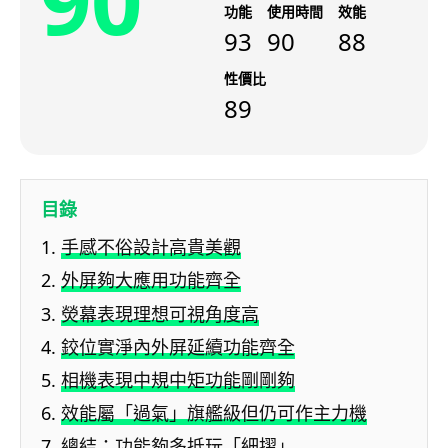
90
功能
使用時間
效能
93
90
88
性價比
89
目錄
手感不俗設計高貴美觀
外屏夠大應用功能齊全
熒幕表現理想可視角度高
鉸位實淨內外屏延續功能齊全
相機表現中規中矩功能剛剛夠
效能屬「過氣」旗艦級但仍可作主力機
總結：功能夠多抵玩「細摺」