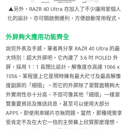
▲另外，RAZR 40 Ultra 亦加入了不少讓用家個人
化的設計，亦可開啟側邊列，方便啟動常用程式。
外屏夠大應用功能齊全
說完外表及手感，筆者再分享 RAZR 40 Ultra 的最
大特別：超大外屏吧。它內建了 3.6 吋 POLED 外
屏，採用 1：1 長闊比設計，解像度亦高達 1066 x
1056，某程度上它是現時擁有最大尺寸及最高解像
度副屏的「細摺」。而它的外屏除了瀏覽面積夠大
外實用性亦十分高，不但可像其他「細摺」一樣瀏
覽重要資訊及推送訊息，甚至可以使用大部分
APPS，即使用來睇片亦無問題。當然，那種視覺享
受肯定不及在大它一倍的主熒幕上欣賞那麼理想，