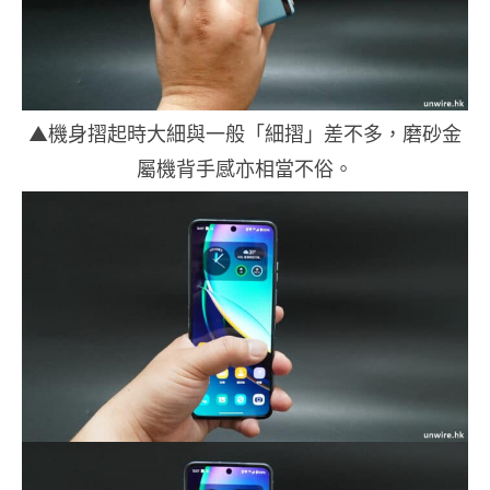
▲機身摺起時大細與一般「細摺」差不多，磨砂金
屬機背手感亦相當不俗。