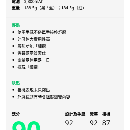
電池
3,800mAh
重量
188.5g（黑 / 藍）；184.5g（紅）
優點
使用手感不俗單手操控舒服
外屏夠大實用性高
最強功能「細摺」
熒幕顯示質素佳
電量足夠用足一日
抵玩「細摺」
缺點
相機表現未見突出
外屏鏡頭有時會阻礙瀏覽內容
總分
設計及手感
熒幕
相機
92
92
87