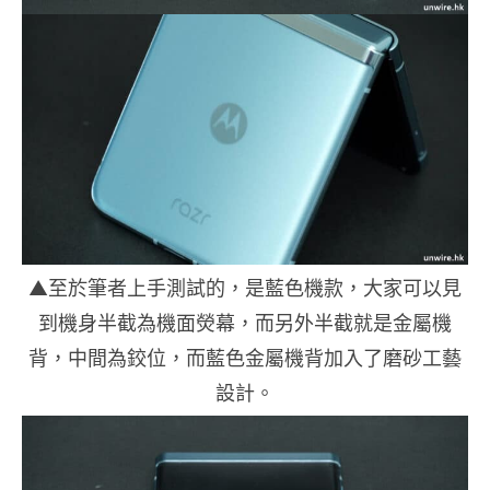
▲至於筆者上手測試的，是藍色機款，大家可以見
到機身半截為機面熒幕，而另外半截就是金屬機
背，中間為鉸位，而藍色金屬機背加入了磨砂工藝
設計。