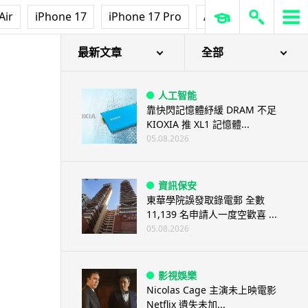
Air
iPhone 17
iPhone 17 Pro
AirPods Pro 3
Ap
最新文章
全部
人工智能
靠快閃記憶體紓緩 DRAM 不足
KIOXIA 推 XL1 記憶體...
05.08.2026
資訊保安
東華學院誤發取錄電郵 全數
11,139 名申請人一度空歡喜 ...
05.08.2026
影視娛樂
Nicolas Cage 主演未上映電影
Netflix 遺失未加...