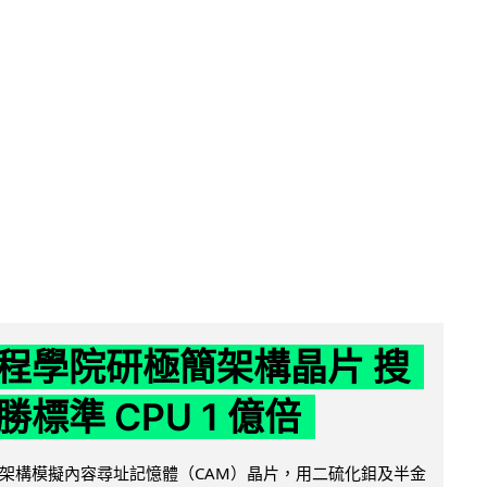
程學院研極簡架構晶片 搜
標準 CPU 1 億倍
架構模擬內容尋址記憶體（CAM）晶片，用二硫化鉬及半金