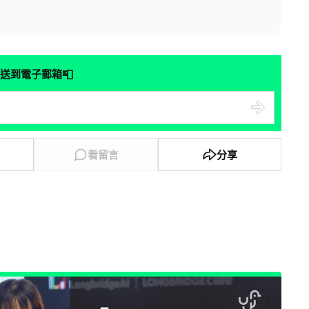
📮
送到電子郵箱
看留言
分享