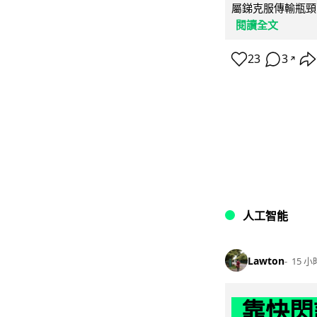
屬銻克服傳輸瓶頸
閱讀全文
23
3
↗
人工智能
Lawton
15 小
靠快閃