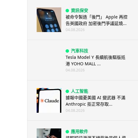
資訊保安
被命令製造「後門」 Apple 再控
告英國政府 加密後門爭議延燒...
04.08.2026
汽車科技
Tesla Model Y 長續航後驅版抵
港 YOHO MALL ...
04.08.2026
人工智能
據報中國憂美國 AI 變武器 不滿
Anthropic 拒正常存取...
04.08.2026
應用軟件
詐騙短訊源源不絕背後是個人資