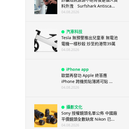
料外洩 Surfshark Antisca...
04.08.2026
汽車科技
Tesla 無預警推出兒童車 無電池
電機一樣秒殺 炒至約港幣39萬
04.08.2026
iPhone app
歐盟再發功 Apple 終答應
iPhone 跨機剪貼簿將可貼 ...
04.08.2026
攝影文化
Sony 授權鏡頭名單公佈 中國廠
平價鏡頭全數缺席 Nikon 已...
04.08.2026