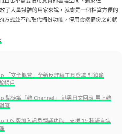
而且也不需要佔用寶貴的雲端空間，對於在
 上存放了大量媒體的用家來說，就會是一個相當方便的
的方式並不能取代備份功能，停用雲端備份之前就
k
sApp 「安全概覽」全新反詐騙工具登場 封鎖逾
詐騙帳戶
App 騙徒識「轉 Channel」 港男日文回應 馬上轉
對答
App iOS 版加入訊息翻譯功能 支援 19 種語言裝
理