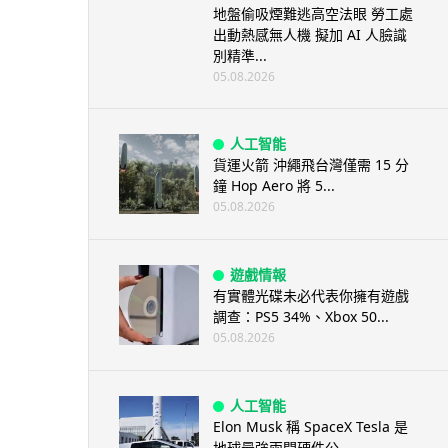
地盤偷吸煙難逃高空法眼 勞工處
出動熱感無人機 擬加 AI 人臉識
別精準...
05.08.2026
人工智能
貨運火箭 沖繩飛台灣僅需 15 分
鐘 Hop Aero 將 5...
05.08.2026
遊戲情報
有實體光碟未必代表你擁有遊戲
調查：PS5 34%、Xbox 50...
05.08.2026
人工智能
Elon Musk 稱 SpaceX Tesla 是
地球最強兩間硬件公...