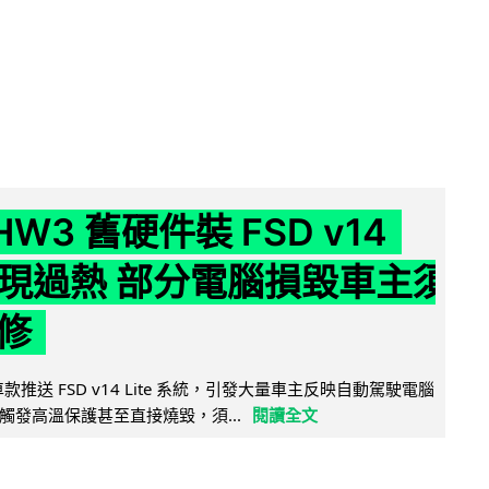
 HW3 舊硬件裝 FSD v14
e 頻現過熱 部分電腦損毀車主須
修
 舊車款推送 FSD v14 Lite 系統，引發大量車主反映自動駕駛電腦
觸發高溫保護甚至直接燒毀，須...
閱讀全文