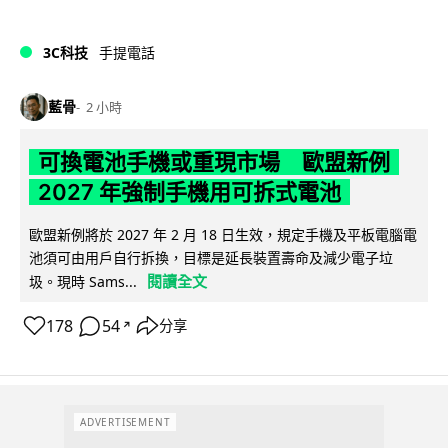
3C科技
手提電話
藍骨
2 小時
可換電池手機或重現市場 歐盟新例
2027 年強制手機用可拆式電池
歐盟新例將於 2027 年 2 月 18 日生效，規定手機及平板電腦電
池須可由用戶自行拆換，目標是延長裝置壽命及減少電子垃
閱讀全文
圾。現時 Sams...
178
54
分享
↗
ADVERTISEMENT