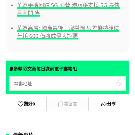
華為手機回歸 5G 陣營 港版將支援 5G 最快
月內開 售
華為高層: 國產最後一塊拼圖 只差機械硬碟
年耗 600 億將成最大瓶頸
📮
更多精彩文章每日送到電子郵箱
讚好
0
看留言
分享