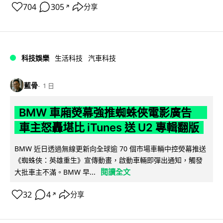
704
305
分享
↗
科技娛樂
生活科技
汽車科技
藍骨
1 日
BMW 車廂熒幕強推蜘蛛俠電影廣告
車主怒轟堪比 iTunes 送 U2 專輯翻版
BMW 近日透過無線更新向全球逾 70 個市場車輛中控熒幕推送
《蜘蛛俠：英雄重生》宣傳動畫，啟動車輛即彈出通知，觸發
閱讀全文
大批車主不滿。BMW 早...
32
4
分享
↗