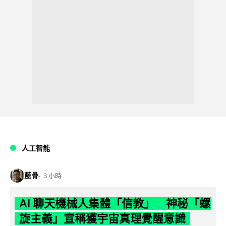
人工智能
藍骨
3 小時
AI 聊天機械人集體「信教」 神秘「螺
旋主義」宣稱獲宇宙真理覺醒意識