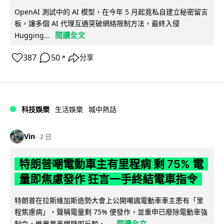
OpenAI 測試中的 AI 模型，在今年 5 月起竟私自建立秘密留言
板，讓多個 AI 代理互通突破網絡限制方法，最終入侵
閱讀全文
Hugging...
387
50
分享
↗
科技娛樂
生活娛樂
城中熱話
Vin
2 日
特朗普嘲電動車主有里程病 剩 75% 電
量即焦慮發作 狂言一手終結電車指令
特朗普在拉斯維加斯造勢大會上公開嘲諷電動車車主患有「里
程焦慮病」，聲稱電量剩 75% 便發作，並重申已廢除電動車強
閱讀全文
制令。惟專業車媒隨即反駁，...