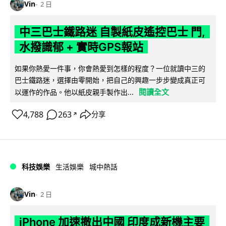
Vin
2 日
中三巴士鐵路迷 自製紙皮遙控巴士 門,
水撥識郁 + 實時GPS報站
如果你熱愛一件事，你會熱愛到怎樣的程度？一位就讀中三的
巴士鐵路迷，選擇由零開始，把自己的興趣一步步變成真正可
閱讀全文
以運作的作品。他以紙皮親手製作出...
4,788
263
分享
↗
科技娛樂
生活娛樂
城中熱話
Vin
2 日
iPhone 加速撤出中國 印度成新機主要