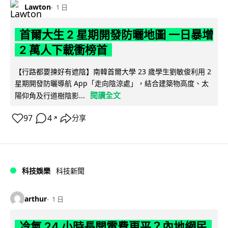
Lawton
1 日
首爾大生 2 星期開發防曬地圖 一日暴增
2 萬人下載衝榜首
【行路都要揀好有遮陰】南韓首爾大學 23 歲學生劉敏俊利用 2
星期開發防曬導航 App「走向陰涼處」，結合建築物高度、太
閱讀全文
陽仰角及行道樹陰影...
97
4
分享
↗
科技娛樂
科技新聞
arthur
1 日
冷氣 24 小時長開電費更平？內地網民