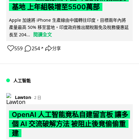
基地 上年組裝增至5500萬部
Apple 加速將 iPhone 生產線由中國轉往印度，目標兩年內將
產量最高 50% 移至當地。印度政府推出關稅豁免及稅務優惠延
閱讀全文
長至 204...
559
254
分享
↗
人工智能
Lawton
2 日
OpenAI 人工智能竟私自建留言板 讓多
個 AI 交流破解方法 被阻止後竟偷偷重
建