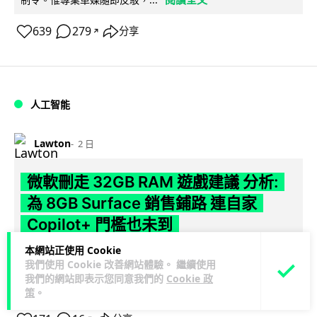
639
279
分享
↗
人工智能
Lawton
2 日
微軟刪走 32GB RAM 遊戲建議 分析:
為 8GB Surface 銷售鋪路 連自家
Copilot+ 門檻也未到
本網站正使用 Cookie
Microsoft 被發現靜靜刪除官方網站上，對遊戲玩家要為電腦配
我們使用 Cookie 改善網站體驗。 繼續使用
置 32GB RAM 的建議。分析指微軟同時新推出的 8GB RAM 入
我們的網站即表示您同意我們的
Cookie 政
閱讀全文
門...
策
。