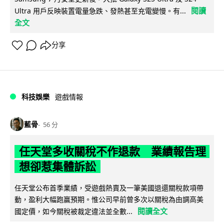
閱讀
Ultra 用戶反映裝置電量急跌、發熱甚至充電變慢。有...
全文
分享
科技娛樂
遊戲情報
藍骨
56 分
任天堂多收關稅不作退款 業績報告理
想卻惹集體訴訟
任天堂公布首季業績，受遊戲熱賣及一筆美國退還關稅款項帶
動，盈利大幅跑贏預期。惟公司早前曾多次以關稅為由調高美
閱讀全文
國定價，如今關稅被裁定違法並全數...