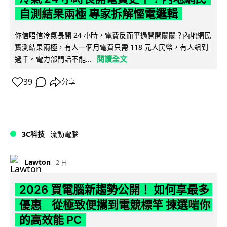
自測結果兩極 專家拆解慳電邏輯
你信唔信冷氣長開 24 小時，電費反而平過開開關關？內地網民
實測結果兩極，有人一個月電費只需 118 元人民幣，有人飆到
閱讀全文
過千。電力部門話不能...
39
分享
3C科技
流動電腦
Lawton
2 日
2026 買電腦新趨勢公開！ 如何享最多
優惠 從極致便攜到電競標竿 揀選啱你
的高效能 PC