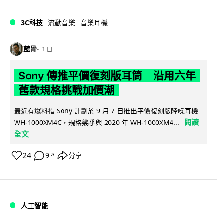
3C科技
流動音樂
音樂耳機
藍骨
1 日
Sony 傳推平價復刻版耳筒 沿用六年
舊款規格挑戰加價潮
最近有爆料指 Sony 計劃於 9 月 7 日推出平價復刻版降噪耳機
閱讀
WH-1000XM4C，規格幾乎與 2020 年 WH-1000XM4...
全文
24
9
分享
↗
人工智能