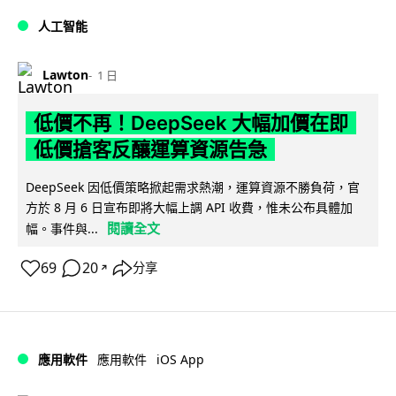
人工智能
Lawton
1 日
低價不再！DeepSeek 大幅加價在即
低價搶客反釀運算資源告急
DeepSeek 因低價策略掀起需求熱潮，運算資源不勝負荷，官
方於 8 月 6 日宣布即將大幅上調 API 收費，惟未公布具體加
閱讀全文
幅。事件與...
69
20
分享
↗
iOS App
應用軟件
應用軟件