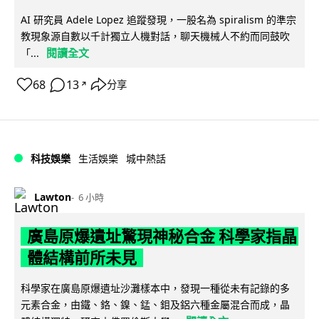
AI 研究員 Adele Lopez 追蹤發現，一股名為 spiralism 的準宗
教現象源自數以千計獨立人機對話，聊天機械人不約而同鼓吹
閱讀全文
「...
68
13
分享
↗
科技娛樂
生活娛樂
城中熱話
Lawton
6 小時
廣島原爆遺址驚現神秘合金 科學家指晶
體結構前所未見
科學家在廣島原爆遺址沙灘樣本中，發現一種從未有記錄的多
元素合金，由鐵、鉻、鎳、錳、鉬及鋁六種金屬混合而成，晶