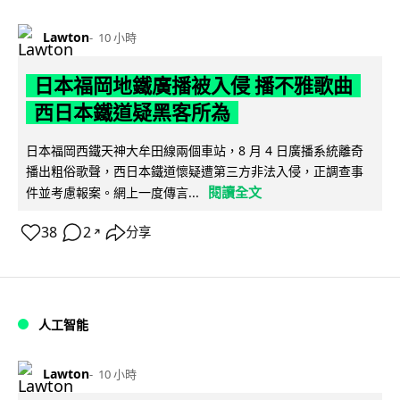
Lawton
10 小時
日本福岡地鐵廣播被入侵 播不雅歌曲
西日本鐵道疑黑客所為
日本福岡西鐵天神大牟田線兩個車站，8 月 4 日廣播系統離奇
播出粗俗歌聲，西日本鐵道懷疑遭第三方非法入侵，正調查事
閱讀全文
件並考慮報案。網上一度傳言...
38
2
分享
↗
人工智能
Lawton
10 小時