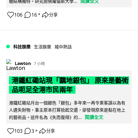
閱讀全文
體結構獨特。研究由佛羅倫斯大學...
106
16
分享
↗
科技娛樂
生活娛樂
城中熱話
Lawton
7 小時
港鐵紅磡站現「黐地銀包」 原來是藝術
品呃足全港市民兩年
港鐵紅磡站月台一個銀色「銀包」多年來一再令乘客誤以為有
人遺失財物，事主原本打算拾起交還，卻發現原來是黏在地上
閱讀全文
的藝術品。這件名為《失而復得》的...
103
3
分享
↗