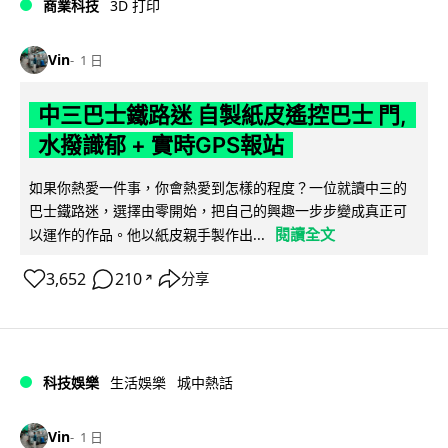
商業科技
3D 打印
Vin
1 日
中三巴士鐵路迷 自製紙皮遙控巴士 門,
水撥識郁 + 實時GPS報站
如果你熱愛一件事，你會熱愛到怎樣的程度？一位就讀中三的
巴士鐵路迷，選擇由零開始，把自己的興趣一步步變成真正可
閱讀全文
以運作的作品。他以紙皮親手製作出...
3,652
210
分享
↗
科技娛樂
生活娛樂
城中熱話
Vin
1 日