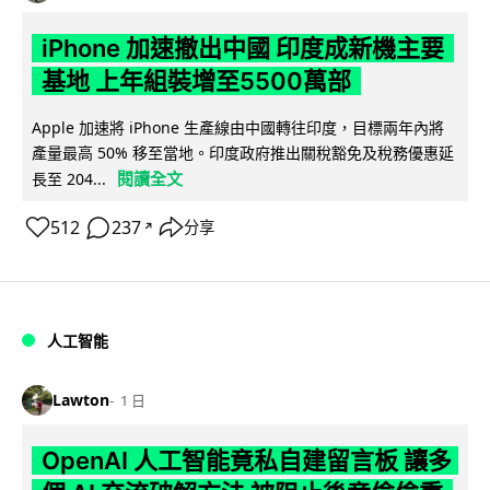
iPhone 加速撤出中國 印度成新機主要
基地 上年組裝增至5500萬部
Apple 加速將 iPhone 生產線由中國轉往印度，目標兩年內將
產量最高 50% 移至當地。印度政府推出關稅豁免及稅務優惠延
閱讀全文
長至 204...
512
237
分享
↗
人工智能
Lawton
1 日
OpenAI 人工智能竟私自建留言板 讓多