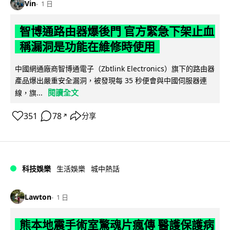
Vin
1 日
智博通路由器爆後門 官方緊急下架止血
稱漏洞是功能在維修時使用
中國網通廠商智博通電子（Zbtlink Electronics）旗下的路由器
產品爆出嚴重安全漏洞，被發現每 35 秒便會與中國伺服器連
閱讀全文
線，旗...
351
78
分享
↗
科技娛樂
生活娛樂
城中熱話
Lawton
1 日
熊本地震手術室驚魂片瘋傳 醫護保護病