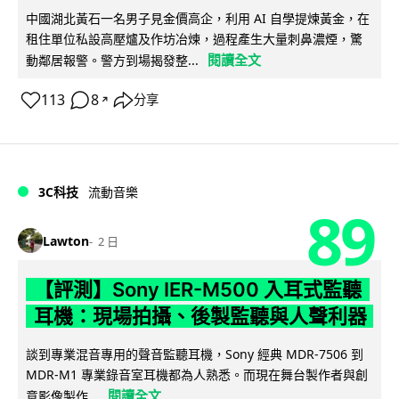
中國湖北黃石一名男子見金價高企，利用 AI 自學提煉黃金，在
租住單位私設高壓爐及作坊冶煉，過程產生大量刺鼻濃煙，驚
閱讀全文
動鄰居報警。警方到場揭發整...
113
8
分享
↗
3C科技
流動音樂
89
Lawton
2 日
【評測】Sony IER-M500 入耳式監聽
耳機：現場拍攝、後製監聽與人聲利器
談到專業混音專用的聲音監聽耳機，Sony 經典 MDR-7506 到
MDR-M1 專業錄音室耳機都為人熟悉。而現在舞台製作者與創
閱讀全文
意影像製作...