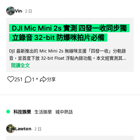
Vin
2 日
DJI Mic Mini 2s 實測 四發一收同步獨
立錄音 32-bit 防爆咪拍片必備
DJI 最新推出的 Mic Mini 2s 無線咪支援「四發一收」分軌錄
音，並首度下放 32-bit Float 浮點內錄功能。本文經實測其...
閱讀全文
251
1
分享
↗
科技娛樂
生活娛樂
城中熱話
Lawton
2 日