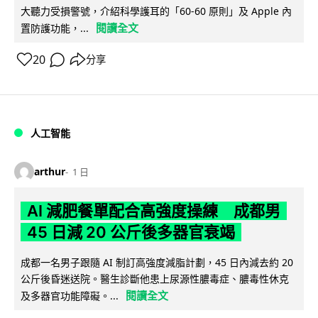
大聽力受損警號，介紹科學護耳的「60-60 原則」及 Apple 內
閱讀全文
置防護功能，...
20
分享
人工智能
arthur
1 日
AI 減肥餐單配合高強度操練 成都男
45 日減 20 公斤後多器官衰竭
成都一名男子跟隨 AI 制訂高強度減脂計劃，45 日內減去約 20
公斤後昏迷送院。醫生診斷他患上尿源性膿毒症、膿毒性休克
閱讀全文
及多器官功能障礙。...