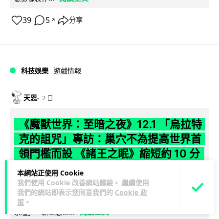
39
5
分享
↗
科技娛樂
遊戲情報
天恩
2 日
《魔獸世界：至暗之夜》12.1 「烏拉特
克的詛咒」專訪：巢穴不為提高世界首
領門檻而設 《諸王之眠》縮短約 10 分
鐘
本網站正使用 Cookie
我們使用 Cookie 改善網站體驗。 繼續使用
《魔獸世界：至暗之夜》版本更新 12.1「烏拉特克的詛咒」將
我們的網站即表示您同意我們的
Cookie 政
於 8 月 13 日正式上線，帶來全新區域「盤蛇島」、地城「毒牙
策
。
閱讀全文
祭壇」、新型態世...