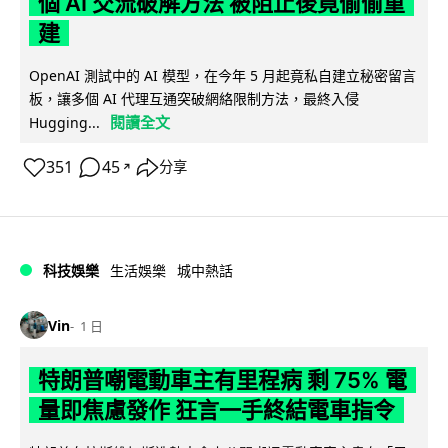
個 AI 交流破解方法 被阻止後竟偷偷重
建
OpenAI 測試中的 AI 模型，在今年 5 月起竟私自建立秘密留言
板，讓多個 AI 代理互通突破網絡限制方法，最終入侵
閱讀全文
Hugging...
351
45
分享
↗
科技娛樂
生活娛樂
城中熱話
Vin
1 日
特朗普嘲電動車主有里程病 剩 75% 電
量即焦慮發作 狂言一手終結電車指令