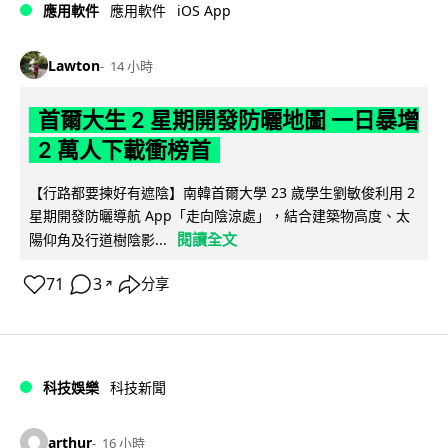
iOS App
應用軟件
應用軟件
Lawton
14 小時
首爾大生 2 星期開發防曬地圖 一日暴增
2 萬人下載衝榜首
【行路都要揀好有遮陰】南韓首爾大學 23 歲學生劉敏俊利用 2
星期開發防曬導航 App「走向陰涼處」，結合建築物高度、太
閱讀全文
陽仰角及行道樹陰影...
71
3
分享
↗
科技娛樂
科技新聞
arthur
16 小時