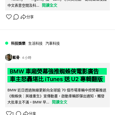
閱讀全文
中文表意空間及科...
分享
科技娛樂
生活科技
汽車科技
藍骨
4 小時
BMW 車廂熒幕強推蜘蛛俠電影廣告
車主怒轟堪比 iTunes 送 U2 專輯翻版
BMW 近日透過無線更新向全球逾 70 個市場車輛中控熒幕推送
《蜘蛛俠：英雄重生》宣傳動畫，啟動車輛即彈出通知，觸發
閱讀全文
大批車主不滿。BMW 早...
1
分享