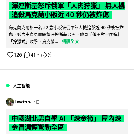
澤連斯基怒斥俄軍「人肉狩獵」 無人機
追殺烏克蘭小販近 40 秒仍被炸傷
烏克蘭克爾松一名 52 歲小販被俄軍無人機追擊近 40 秒後被炸
傷，影片由烏克蘭總統澤連斯基公開。他直斥俄軍對平民進行
閱讀全文
「狩獵式」攻擊，烏克蘭...
126
41
分享
↗
人工智能
Lawton
2 日
中國湖北男自學 AI 「煉金術」 屋內煉
金冒濃煙驚動全區