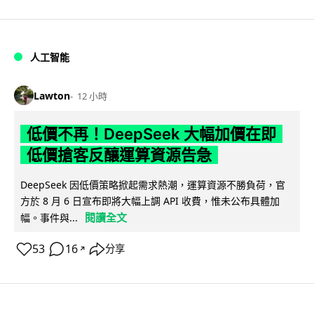
人工智能
Lawton
12 小時
低價不再！DeepSeek 大幅加價在即
低價搶客反釀運算資源告急
DeepSeek 因低價策略掀起需求熱潮，運算資源不勝負荷，官
方於 8 月 6 日宣布即將大幅上調 API 收費，惟未公布具體加
閱讀全文
幅。事件與...
53
16
分享
↗