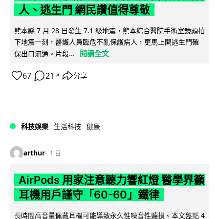
人、逃生門 網民讚值得尊敬
熊本縣 7 月 28 日發生 7.1 級地震，熊本綜合醫院手術室鏡頭拍
下地震一刻，醫護人員臨危不亂保護病人，更馬上開逃生門確
閱讀全文
保出口流通。片段...
67
21
分享
↗
科技娛樂
生活科技
健康
arthur
1 日
AirPods 用家注意聽力響紅燈 醫學界籲
耳機用戶謹守「60-60」鐵律
長時間高音量佩戴耳機可能導致永久性噪音性聽損。本文盤點 4