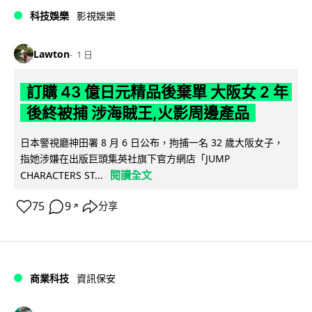
科技娛樂
影視娛樂
Lawton
1 日
訂購 43 億日元精品後棄單 大阪女 2 年
後終被捕 涉海賊王,火影周邊產品
日本警視廳神田署 8 月 6 日公布，拘捕一名 32 歲大阪女子，
指她涉嫌在出版巨頭集英社旗下官方網店「JUMP
閱讀全文
CHARACTERS ST...
75
9
分享
↗
商業科技
資訊保安