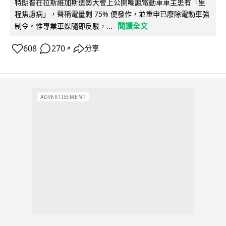
特朗普在拉斯維加斯造勢大會上公開嘲諷電動車車主患有「里
程焦慮病」，聲稱電量剩 75% 便發作，並重申已廢除電動車強
閱讀全文
制令。惟專業車媒隨即反駁，...
608
270
分享
↗
ADVERTISEMENT