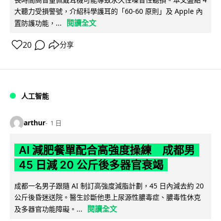
大聽力受損警號，介紹科學護耳的「60-60 原則」及 Apple 內
閱讀全文
置防護功能，...
20
分享
人工智能
arthur
1 日
AI 減肥餐單配合高強度操練 成都男
45 日減 20 公斤後多器官衰竭
成都一名男子跟隨 AI 制訂高強度減脂計劃，45 日內減去約 20
公斤後昏迷送院。醫生診斷他患上尿源性膿毒症、膿毒性休克
閱讀全文
及多器官功能障礙。...