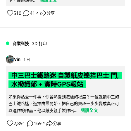
下，僅憑藉與...
510
41
分享
↗
商業科技
3D 打印
Vin
1 日
中三巴士鐵路迷 自製紙皮遙控巴士 門,
水撥識郁 + 實時GPS報站
如果你熱愛一件事，你會熱愛到怎樣的程度？一位就讀中三的
巴士鐵路迷，選擇由零開始，把自己的興趣一步步變成真正可
閱讀全文
以運作的作品。他以紙皮親手製作出...
2,891
169
分享
↗