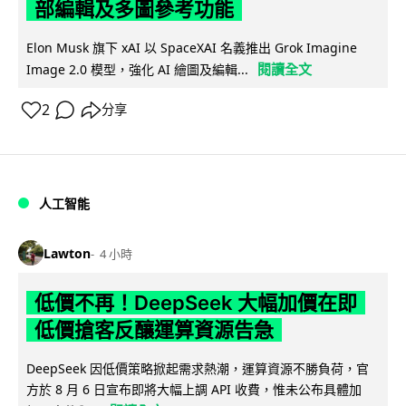
部編輯及多圖參考功能
Elon Musk 旗下 xAI 以 SpaceXAI 名義推出 Grok Imagine
閱讀全文
Image 2.0 模型，強化 AI 繪圖及編輯...
2
分享
人工智能
Lawton
4 小時
低價不再！DeepSeek 大幅加價在即
低價搶客反釀運算資源告急
DeepSeek 因低價策略掀起需求熱潮，運算資源不勝負荷，官
方於 8 月 6 日宣布即將大幅上調 API 收費，惟未公布具體加