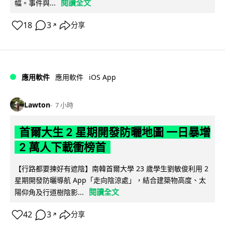
閱讀全文
幅。事件與...
18
3
分享
↗
iOS App
應用軟件
應用軟件
Lawton
7 小時
首爾大生 2 星期開發防曬地圖 一日暴增
2 萬人下載衝榜首
【行路都要揀好有遮陰】南韓首爾大學 23 歲學生劉敏俊利用 2
星期開發防曬導航 App「走向陰涼處」，結合建築物高度、太
閱讀全文
陽仰角及行道樹陰影...
42
3
分享
↗