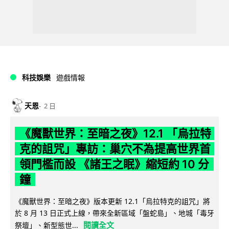
科技娛樂
遊戲情報
天恩
2 日
《魔獸世界：至暗之夜》12.1 「烏拉特
克的詛咒」專訪：巢穴不為提高世界首
領門檻而設 《諸王之眠》縮短約 10 分
鐘
《魔獸世界：至暗之夜》版本更新 12.1「烏拉特克的詛咒」將
於 8 月 13 日正式上線，帶來全新區域「盤蛇島」、地城「毒牙
閱讀全文
祭壇」、新型態世...