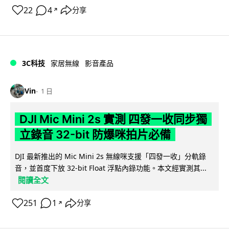
22
4
分享
↗
3C科技
家居無線
影音產品
Vin
1 日
DJI Mic Mini 2s 實測 四發一收同步獨
立錄音 32-bit 防爆咪拍片必備
DJI 最新推出的 Mic Mini 2s 無線咪支援「四發一收」分軌錄
音，並首度下放 32-bit Float 浮點內錄功能。本文經實測其...
閱讀全文
251
1
分享
↗