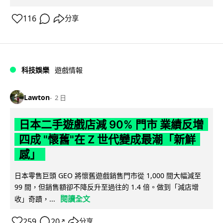
116
分享
科技娛樂
遊戲情報
Lawton
2 日
日本二手遊戲店減 90% 門市 業績反增
四成 "懷舊"在 Z 世代變成最潮「新鮮
感」
日本零售巨頭 GEO 將懷舊遊戲銷售門市從 1,000 間大幅減至
99 間，但銷售額卻不降反升至過往的 1.4 倍。做到「減店增
閱讀全文
收」奇蹟，...
259
20
分享
↗