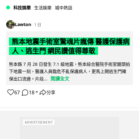
科技娛樂
生活娛樂
城中熱話
Lawton
1 日
熊本地震手術室驚魂片瘋傳 醫護保護病
人、逃生門 網民讚值得尊敬
熊本縣 7 月 28 日發生 7.1 級地震，熊本綜合醫院手術室鏡頭拍
下地震一刻，醫護人員臨危不亂保護病人，更馬上開逃生門確
閱讀全文
保出口流通。片段...
67
18
分享
↗
ADVERTISEMENT