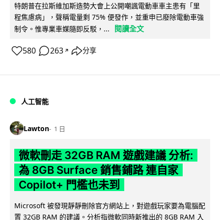
特朗普在拉斯維加斯造勢大會上公開嘲諷電動車車主患有「里
程焦慮病」，聲稱電量剩 75% 便發作，並重申已廢除電動車強
閱讀全文
制令。惟專業車媒隨即反駁，...
580
263
分享
↗
人工智能
Lawton
1 日
微軟刪走 32GB RAM 遊戲建議 分析:
為 8GB Surface 銷售鋪路 連自家
Copilot+ 門檻也未到
Microsoft 被發現靜靜刪除官方網站上，對遊戲玩家要為電腦配
置 32GB RAM 的建議。分析指微軟同時新推出的 8GB RAM 入