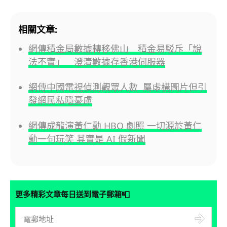
相關文章:
網傳積金局數據轉移佛山 積金易駁斥「說
法不實」 澄清數據存香港伺服器
網傳中國電視偵測觀眾人數 屬虛構圖片但引
發網民私隱憂慮
網傳成龍演黃仁勳 HBO 劇照 一切源於黃仁
勳一句玩笑 其實是 AI 假新聞
📮
更多精彩文章每日送到電子郵箱