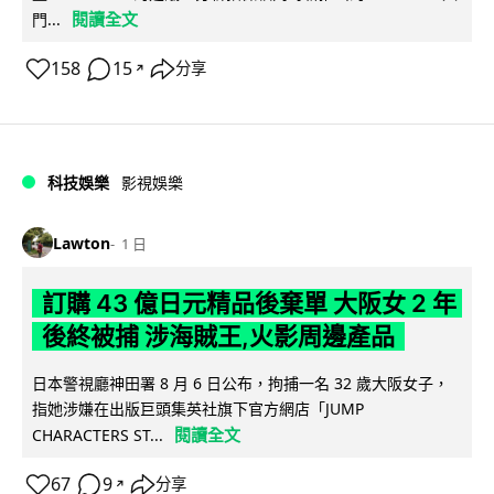
閱讀全文
門...
158
15
分享
↗
科技娛樂
影視娛樂
Lawton
1 日
訂購 43 億日元精品後棄單 大阪女 2 年
後終被捕 涉海賊王,火影周邊產品
日本警視廳神田署 8 月 6 日公布，拘捕一名 32 歲大阪女子，
指她涉嫌在出版巨頭集英社旗下官方網店「JUMP
閱讀全文
CHARACTERS ST...
67
9
分享
↗