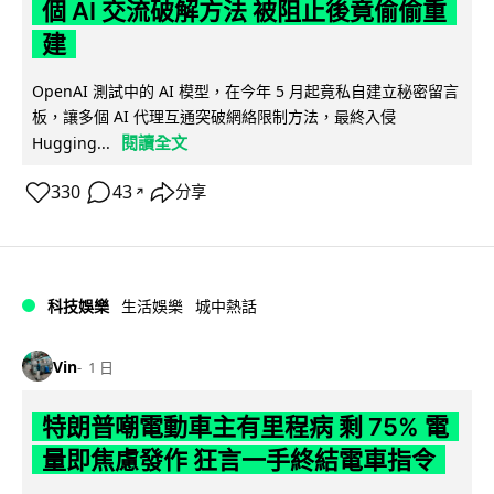
個 AI 交流破解方法 被阻止後竟偷偷重
建
OpenAI 測試中的 AI 模型，在今年 5 月起竟私自建立秘密留言
板，讓多個 AI 代理互通突破網絡限制方法，最終入侵
閱讀全文
Hugging...
330
43
分享
↗
科技娛樂
生活娛樂
城中熱話
Vin
1 日
特朗普嘲電動車主有里程病 剩 75% 電
量即焦慮發作 狂言一手終結電車指令