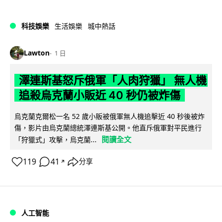
科技娛樂
生活娛樂
城中熱話
Lawton
1 日
澤連斯基怒斥俄軍「人肉狩獵」 無人機
追殺烏克蘭小販近 40 秒仍被炸傷
烏克蘭克爾松一名 52 歲小販被俄軍無人機追擊近 40 秒後被炸
傷，影片由烏克蘭總統澤連斯基公開。他直斥俄軍對平民進行
閱讀全文
「狩獵式」攻擊，烏克蘭...
119
41
分享
↗
人工智能