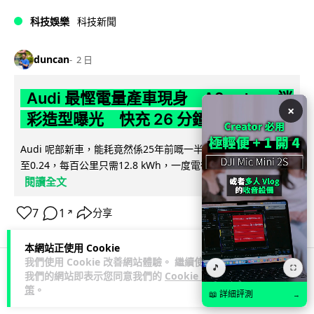
科技娛樂
科技新聞
duncan
2 日
Audi 最慳電量產車現身 A2 e-tron 迷
×
彩造型曝光 快充 26 分鐘充滿 8 成電
Audi 呢部新車，能耗竟然係25年前嘅一半。 A2 e-tron 風阻低
至0.24，每百公里只需12.8 kWh，一度電行到7.8公里。6...
閱讀全文
7
1
分享
↗
本網站正使用 Cookie
我們使用 Cookie 改善網站體驗。 繼續使用
🎵
⛶
我們的網站即表示您同意我們的
Cookie 政
科技娛樂
生活娛樂
城中熱話
策
。
📖 詳細評測
→