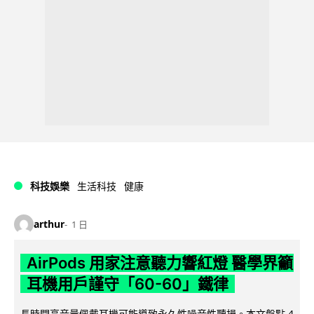
科技娛樂
生活科技
健康
arthur
1 日
AirPods 用家注意聽力響紅燈 醫學界籲
耳機用戶謹守「60-60」鐵律
長時間高音量佩戴耳機可能導致永久性噪音性聽損。本文盤點 4