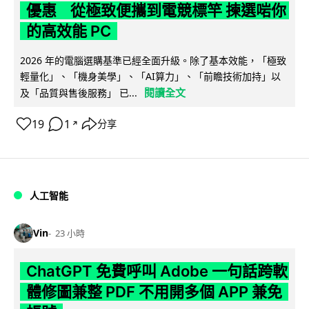
優惠 從極致便攜到電競標竿 揀選啱你
的高效能 PC
2026 年的電腦選購基準已經全面升級。除了基本效能，「極致
輕量化」、「機身美學」、「AI算力」、「前瞻技術加持」以
閱讀全文
及「品質與售後服務」 已...
19
1
分享
↗
人工智能
Vin
23 小時
ChatGPT 免費呼叫 Adobe 一句話跨軟
體修圖兼整 PDF 不用開多個 APP 兼免