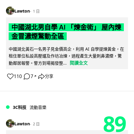
Lawton
1 日
中國湖北男自學 AI 「煉金術」 屋內煉
金冒濃煙驚動全區
中國湖北黃石一名男子見金價高企，利用 AI 自學提煉黃金，在
租住單位私設高壓爐及作坊冶煉，過程產生大量刺鼻濃煙，驚
閱讀全文
動鄰居報警。警方到場揭發整...
110
7
分享
↗
3C科技
流動音樂
89
Lawton
2 日