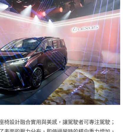
座椅設計融合實用與美感，讓駕駛者可專注駕駛；
了表面的壓力分布，即使過彎時的橫向重力增加，