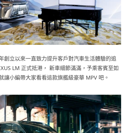
1989 年創立以來一直致力提升客戶對汽車生活體驗的追
EXUS LM 正式抵港， 新車細節滿滿，予乘客賓至如
就讓小編帶大家看看這款旗艦級豪華 MPV 吧。