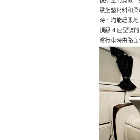
震坐墊材料和柔軟
時，均能輕柔地
頂級 4 座型
濾行車時由路面