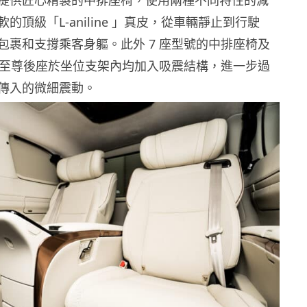
的頂級「L-aniline 」真皮，從車輛靜止到行駛
包裹和支撐乘客身軀。此外 7 座型號的中排座椅及
號的至尊後座於坐位支架內均加入吸震結構，進一步過
傳入的微細震動。