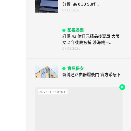
分析: 為 8GB Surf...
07.08.2026
影視娛樂
訂購 43 億日元精品後棄單 大阪
女 2 年後終被捕 涉海賊王...
07.08.2026
資訊保安
智博通路由器爆後門 官方緊急下
架止血 稱漏洞是功能在維修時使
用
ADVERTISEMENT
07.08.2026
城中熱話
熊本地震手術室驚魂片瘋傳 醫護
保護病人、逃生門 網民讚值得
尊...