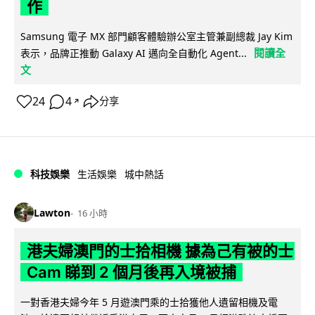
作
Samsung 電子 MX 部門顧客體驗辦公室主管兼副總裁 Jay Kim
閱讀全
表示，品牌正推動 Galaxy AI 邁向全自動化 Agent...
文
24
4
分享
↗
科技娛樂
生活娛樂
城中熱話
Lawton
16 小時
港夫婦澳門的士拾相機 據為己有被的士
Cam 睇到 2 個月後再入境被捕
一對香港夫婦今年 5 月遊澳門乘的士拾獲他人遺留相機及電