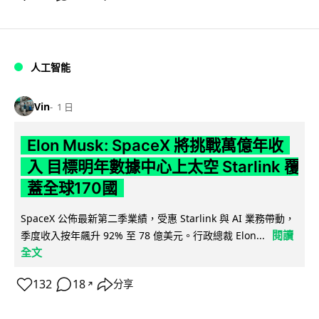
人工智能
Vin
1 日
Elon Musk: SpaceX 將挑戰萬億年收
入 目標明年數據中心上太空 Starlink 覆
蓋全球170國
SpaceX 公佈最新第二季業績，受惠 Starlink 與 AI 業務帶動，
閱讀
季度收入按年飆升 92% 至 78 億美元。行政總裁 Elon...
全文
132
18
分享
↗