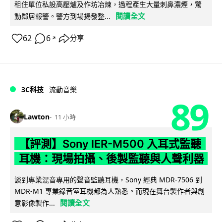
租住單位私設高壓爐及作坊冶煉，過程產生大量刺鼻濃煙，驚
閱讀全文
動鄰居報警。警方到場揭發整...
62
6
分享
↗
3C科技
流動音樂
89
Lawton
11 小時
【評測】Sony IER-M500 入耳式監聽
耳機：現場拍攝、後製監聽與人聲利器
談到專業混音專用的聲音監聽耳機，Sony 經典 MDR-7506 到
MDR-M1 專業錄音室耳機都為人熟悉。而現在舞台製作者與創
閱讀全文
意影像製作...