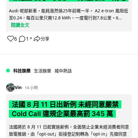
Audi 呢部新車，能耗竟然係25年前嘅一半。 A2 e-tron 風阻低
至0.24，每百公里只需12.8 kWh，一度電行到7.8公里。6...
閱讀全文
6
1
分享
↗
科技娛樂
生活娛樂
城中熱話
Vin
14 小時
法國 8 月 11 日出新例 未經同意嚴禁
Cold Call 違規企業最高罰 345 萬
法國將於 8 月 11 日起實施新例，全面禁止企業未經消費者同意
致電推銷，由「opt-out」拒接登記制轉為「opt-in」先徵同意