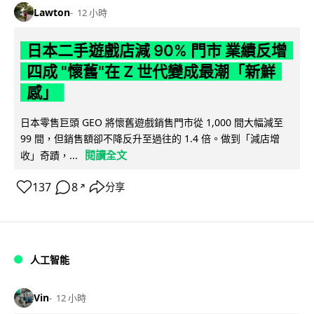
Lawton
12 小時
日本二手遊戲店減 90% 門市 業績反增
四成 "懷舊"在 Z 世代變成最潮「新鮮
感」
日本零售巨頭 GEO 將懷舊遊戲銷售門市從 1,000 間大幅減至
99 間，但銷售額卻不降反升至過往的 1.4 倍。做到「減店增
閱讀全文
收」奇蹟，...
137
8
分享
↗
人工智能
Vin
12 小時