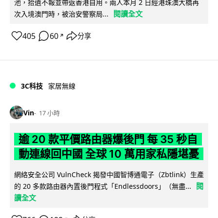
池，拾遺不報並帶返香港自用。兩人本月 2 日經港珠澳大橋再
閱讀全文
次入境澳門時，被治安警察局...
405
60
分享
↗
3C科技
家居無線
Vin
17 小時
逾 20 款平價路由器爆後門 每 35 秒自
動連線回中國 全球 10 萬用家私隱堪憂
網絡安全公司 VulnCheck 揭發中國智博通電子（Zbtlink）生產
閱
的 20 多款路由器內置後門程式「Endlessdoors」（無盡...
讀全文