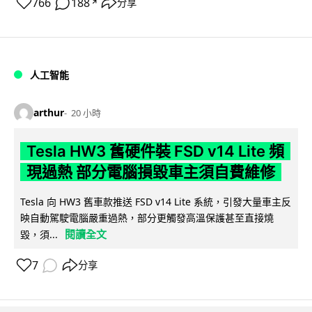
766
188
分享
↗
人工智能
arthur
20 小時
Tesla HW3 舊硬件裝 FSD v14 Lite 頻
現過熱 部分電腦損毀車主須自費維修
Tesla 向 HW3 舊車款推送 FSD v14 Lite 系統，引發大量車主反
映自動駕駛電腦嚴重過熱，部分更觸發高溫保護甚至直接燒
閱讀全文
毀，須...
7
分享