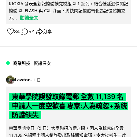
KIOXIA 發表全新記憶體擴充模組 XL1 系列，結合低延遲快閃記
憶體 XL-FLASH 與 CXL 介面，將快閃記憶體轉化為記憶體擴充
閱讀全文
方...
84
5
分享
↗
商業科技
資訊保安
Lawton
1 日
東華學院誤發取錄電郵 全數 11,139 名
申請人一度空歡喜 專家:人為疏忽+系統
防護缺失
東華學院今日（5 日）大學聯招放榜之際，因人為疏忽向全數
11,139 名課程申請人錯誤發出取錄通知電郵，令大批考生一度