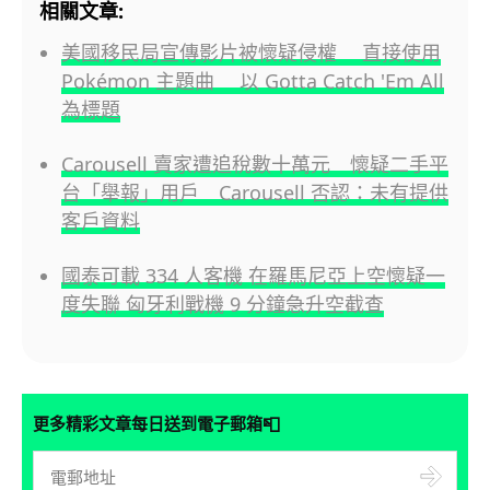
相關文章:
美國移民局宣傳影片被懷疑侵權 直接使用
Pokémon 主題曲 以 Gotta Catch 'Em All
為標題
Carousell 賣家遭追稅數十萬元 懷疑二手平
台「舉報」用戶 Carousell 否認：未有提供
客戶資料
國泰可載 334 人客機 在羅馬尼亞上空懷疑一
度失聯 匈牙利戰機 9 分鐘急升空截查
📮
更多精彩文章每日送到電子郵箱