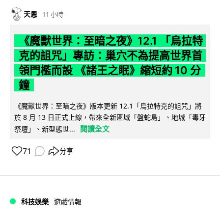
天恩
11 小時
《魔獸世界：至暗之夜》12.1 「烏拉特
克的詛咒」專訪：巢穴不為提高世界首
領門檻而設 《諸王之眠》縮短約 10 分
鐘
《魔獸世界：至暗之夜》版本更新 12.1「烏拉特克的詛咒」將
於 8 月 13 日正式上線，帶來全新區域「盤蛇島」、地城「毒牙
閱讀全文
祭壇」、新型態世...
71
分享
科技娛樂
遊戲情報