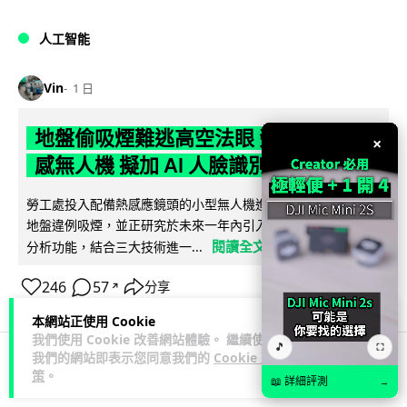
人工智能
Vin
1 日
地盤偷吸煙難逃高空法眼 勞工處出動熱
×
感無人機 擬加 AI 人臉識別精準執法
勞工處投入配備熱感應鏡頭的小型無人機進行高空巡邏以打擊
地盤違例吸煙，並正研究於未來一年內引入 AI 人臉識別與行為
閱讀全文
分析功能，結合三大技術進一...
246
57
分享
↗
本網站正使用 Cookie
我們使用 Cookie 改善網站體驗。 繼續使用
🎵
⛶
我們的網站即表示您同意我們的
Cookie 政
策
。
人工智能
📖 詳細評測
→