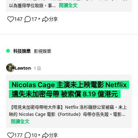
閱讀全文
以為獲得學位取錄，事...
147
17
分享
↗
科技娛樂
影視娛樂
Lawton
1 日
Nicolas Cage 主演未上映電影 Netflix
遺失未加密母帶 被索償 8.19 億港元
【唔見未加密母帶咁大件事】Netflix 洛杉磯辦公室被竊，未上
映的 Nicolas Cage 電影《Fortitude》母帶亦告失蹤。電影...
閱讀全文
177
10
分享
↗