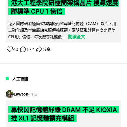
港大工程學院研極簡架構晶片 搜尋速度
勝標準 CPU 1 億倍
港大團隊研發極簡架構模擬內容尋址記憶體（CAM）晶片，用
二硫化鉬及半金屬銻克服傳輸瓶頸，漢明距離計算速度比標準
閱讀全文
CPU快1億倍，每次搜尋耗能低...
40
17
分享
↗
人工智能
Lawton
1 日
靠快閃記憶體紓緩 DRAM 不足 KIOXIA
推 XL1 記憶體擴充模組