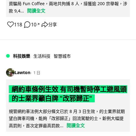
資騙局 Fun Coffee，兩地共拘捕 8 人，接獲逾 200 宗舉報，涉
閱讀全文
款 9,4...
118
10
分享
↗
科技娛樂
生活科技
智慧城市
Lawton
1 日
網約車條例生效 有司機暫時停工避風頭
的士業界籲白牌 "改邪歸正"
規管網約車法例大部分條文已於 8 月 3 日生效，的士業界就期
望白牌車司機，能夠「改邪歸正」回流駕駛的士。新例大幅提
閱讀全文
高罰則，首次定罪最高罰款...