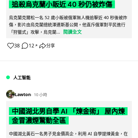
追殺烏克蘭小販近 40 秒仍被炸傷
烏克蘭克爾松一名 52 歲小販被俄軍無人機追擊近 40 秒後被炸
傷，影片由烏克蘭總統澤連斯基公開。他直斥俄軍對平民進行
閱讀全文
「狩獵式」攻擊，烏克蘭...
38
12
分享
↗
人工智能
Lawton
10 小時
中國湖北男自學 AI 「煉金術」 屋內煉
金冒濃煙驚動全區
中國湖北黃石一名男子見金價高企，利用 AI 自學提煉黃金，在