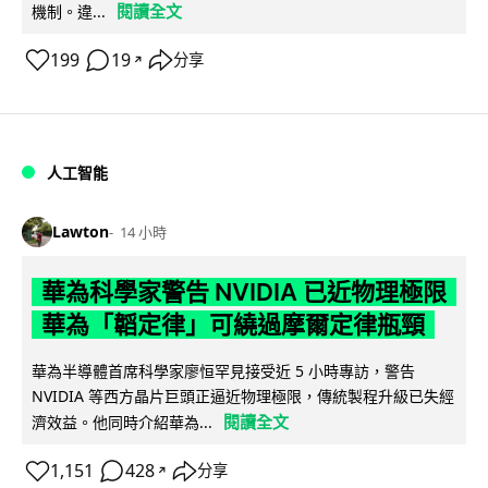
閱讀全文
機制。違...
199
19
分享
↗
人工智能
Lawton
14 小時
華為科學家警告 NVIDIA 已近物理極限
華為「韜定律」可繞過摩爾定律瓶頸
華為半導體首席科學家廖恒罕見接受近 5 小時專訪，警告
NVIDIA 等西方晶片巨頭正逼近物理極限，傳統製程升級已失經
閱讀全文
濟效益。他同時介紹華為...
1,151
428
分享
↗