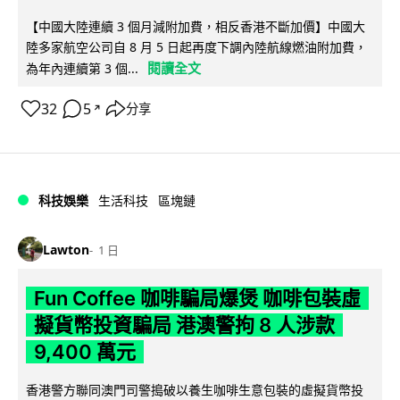
【中國大陸連續 3 個月減附加費，相反香港不斷加價】中國大
陸多家航空公司自 8 月 5 日起再度下調內陸航線燃油附加費，
閱讀全文
為年內連續第 3 個...
32
5
分享
↗
科技娛樂
生活科技
區塊鏈
Lawton
1 日
Fun Coffee 咖啡騙局爆煲 咖啡包裝虛
擬貨幣投資騙局 港澳警拘 8 人涉款
9,400 萬元
香港警方聯同澳門司警搗破以養生咖啡生意包裝的虛擬貨幣投