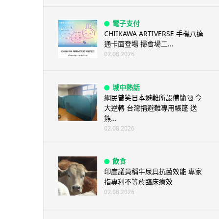
電子支付
CHIIKAWA ARTIVERSE 手機八達
通卡面登場 掃會場二...
02.08.2026
城中熱話
網民曾笑日本避難所設備簡陋 今
大逆轉 台灣捐避難專用帳篷 送
熊...
02.08.2026
飲食
印度議員稱牛尿具抗菌效能 專家
指專利不等於臨床療效
02.08.2026