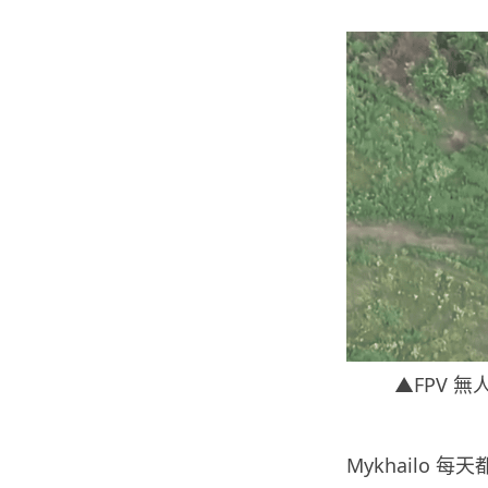
▲FPV 
Mykhailo