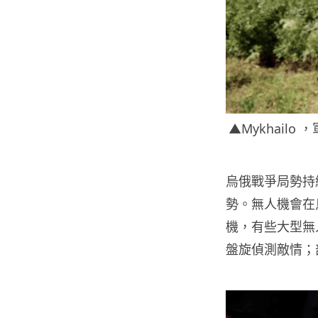
▲Mykhail
烏俄戰爭局勢持
勢。無人機會在
機，有些大型無
盤旋偵測敵情；