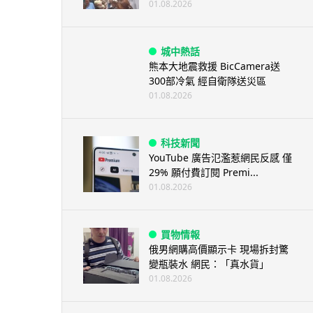
01.08.2026
城中熱話
熊本大地震救援 BicCamera送
300部冷氣 經自衛隊送災區
01.08.2026
科技新聞
YouTube 廣告氾濫惹網民反感 僅
29% 願付費訂閱 Premi...
01.08.2026
買物情報
俄男網購高價顯示卡 現場拆封驚
變瓶裝水 網民：「真水貨」
01.08.2026