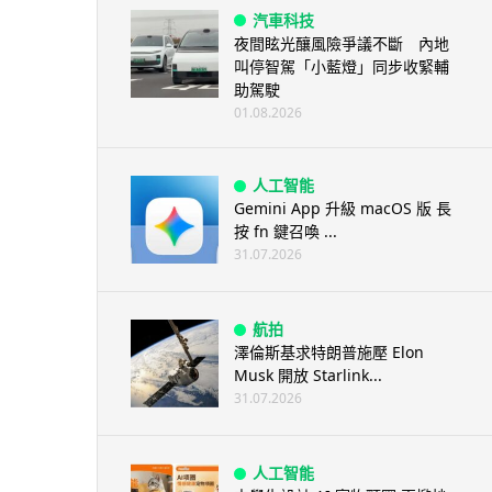
汽車科技
夜間眩光釀風險爭議不斷 內地
叫停智駕「小藍燈」同步收緊輔
助駕駛
01.08.2026
人工智能
Gemini App 升級 macOS 版 長
按 fn 鍵召喚 ...
31.07.2026
航拍
澤倫斯基求特朗普施壓 Elon
Musk 開放 Starlink...
31.07.2026
人工智能