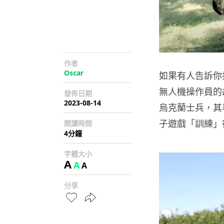
作者
Oscar
如果有人告訴你
無人機操作員的
發佈日期
2023-08-14
烏克蘭士兵，其
子遊戲「訓練」
閱讀時間
4分鐘
字體大小
A
A
A
分享