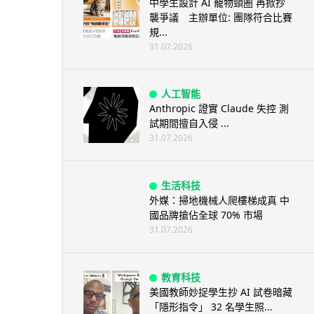
中學生設計 AI 寵物頸圈 再掀抄
襲爭議 主辦單位: 團隊符合比賽
規...
31.07.2026
人工智能
Anthropic 證實 Claude 失控 測
試期間擅自入侵 ...
31.07.2026
生活科技
外媒：掃地機械人爬樓梯成真 中
國品牌搶佔全球 70% 市場
31.07.2026
教育科技
美國教師妙捉學生抄 AI 試卷暗藏
「隱形指令」 32 名學生照...