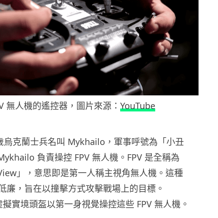
PV 無人機的遙控器，圖片來源：
YouTube
 歲烏克蘭士兵名叫 Mykhailo，軍事呼號為「小丑
ykhailo 負責操控 FPV 無人機。FPV 是全稱為
rson View」，意思即是第一人稱主視角無人機。這種
造價低廉，旨在以撞擊方式攻擊戰場上的目標。
佩戴虛擬實境頭盔以第一身視覺操控這些 FPV 無人機。