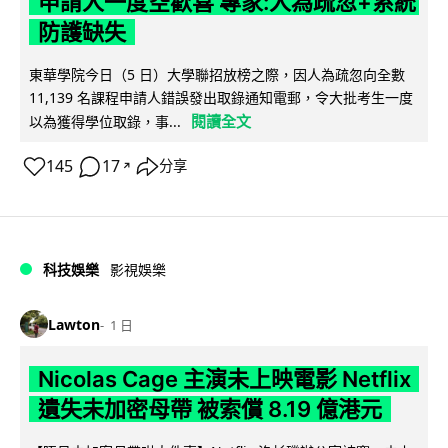
申請人一度空歡喜 專家:人為疏忽+系統
防護缺失
東華學院今日（5 日）大學聯招放榜之際，因人為疏忽向全數
11,139 名課程申請人錯誤發出取錄通知電郵，令大批考生一度
閱讀全文
以為獲得學位取錄，事...
145
17
分享
↗
科技娛樂
影視娛樂
Lawton
1 日
Nicolas Cage 主演未上映電影 Netflix
遺失未加密母帶 被索償 8.19 億港元