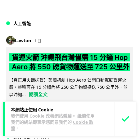
人工智能
Lawton
1 日
貨運火箭 沖繩飛台灣僅需 15 分鐘 Hop
Aero 將 550 磅貨物運送至 725 公里外
【真正用火箭送貨】美國初創 Hop Aero 公開自動駕駛貨運火
箭，聲稱可在 15 分鐘內將 250 公斤物資投送 750 公里外，並
閱讀全文
以沖繩...
52
6
分享
↗
本網站正使用 Cookie
我們使用 Cookie 改善網站體驗。 繼續使用
我們的網站即表示您同意我們的
Cookie 政
策
。