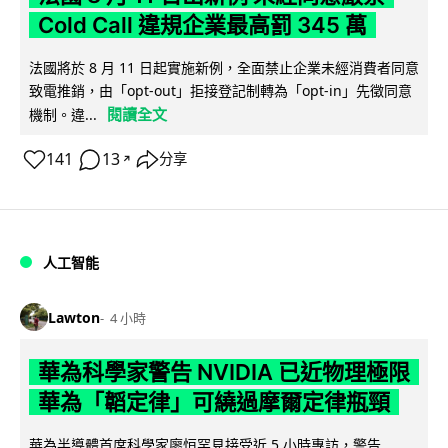
Cold Call 違規企業最高罰 345 萬
法國將於 8 月 11 日起實施新例，全面禁止企業未經消費者同意
致電推銷，由「opt-out」拒接登記制轉為「opt-in」先徵同意
閱讀全文
機制。違...
141
13
分享
↗
人工智能
Lawton
4 小時
華為科學家警告 NVIDIA 已近物理極限
華為「韜定律」可繞過摩爾定律瓶頸
華為半導體首席科學家廖恒罕見接受近 5 小時專訪，警告