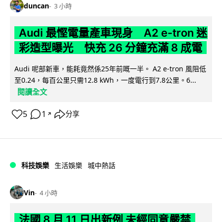
duncan
3 小時
Audi 最慳電量產車現身 A2 e-tron 迷
彩造型曝光 快充 26 分鐘充滿 8 成電
Audi 呢部新車，能耗竟然係25年前嘅一半。 A2 e-tron 風阻低
至0.24，每百公里只需12.8 kWh，一度電行到7.8公里。6...
閱讀全文
5
1
分享
↗
科技娛樂
生活娛樂
城中熱話
Vin
4 小時
法國 8 月 11 日出新例 未經同意嚴禁