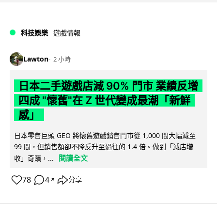
科技娛樂
遊戲情報
Lawton
2 小時
日本二手遊戲店減 90% 門市 業績反增
四成 "懷舊"在 Z 世代變成最潮「新鮮
感」
日本零售巨頭 GEO 將懷舊遊戲銷售門市從 1,000 間大幅減至
99 間，但銷售額卻不降反升至過往的 1.4 倍。做到「減店增
閱讀全文
收」奇蹟，...
78
4
分享
↗