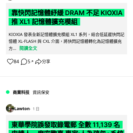
靠快閃記憶體紓緩 DRAM 不足 KIOXIA
推 XL1 記憶體擴充模組
KIOXIA 發表全新記憶體擴充模組 XL1 系列，結合低延遲快閃記
憶體 XL-FLASH 與 CXL 介面，將快閃記憶體轉化為記憶體擴充
閱讀全文
方...
84
5
分享
↗
商業科技
資訊保安
Lawton
1 日
東華學院誤發取錄電郵 全數 11,139 名