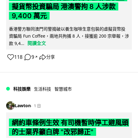
擬貨幣投資騙局 港澳警拘 8 人涉款
9,400 萬元
香港警方聯同澳門司警搗破以養生咖啡生意包裝的虛擬貨幣投
資騙局 Fun Coffee，兩地共拘捕 8 人，接獲逾 200 宗舉報，涉
閱讀全文
款 9,4...
118
9
分享
↗
科技娛樂
生活科技
智慧城市
Lawton
1 日
網約車條例生效 有司機暫時停工避風頭
的士業界籲白牌 "改邪歸正"