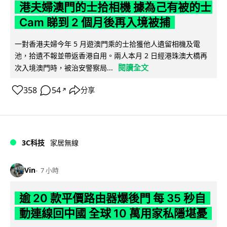
港夫婦澳門的士拾相機 據為己有被的士
Cam 睇到 2 個月後再入境被捕
一對香港夫婦今年 5 月遊澳門乘的士拾獲他人遺留相機及電
池，拾遺不報並帶返香港自用。兩人本月 2 日經港珠澳大橋再
閱讀全文
次入境澳門時，被治安警察局...
358
54
分享
↗
3C科技
家居無線
Vin
7 小時
逾 20 款平價路由器爆後門 每 35 秒自
動連線回中國 全球 10 萬用家私隱堪憂