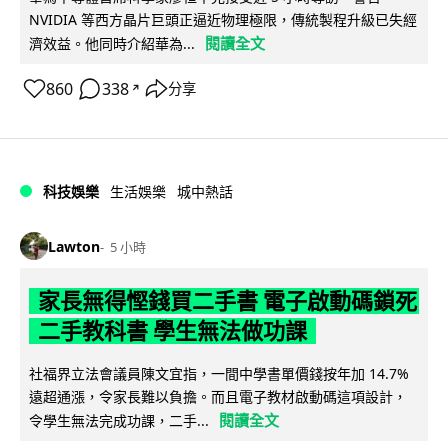
NVIDIA 等西方晶片巨頭正逼近物理極限，傳統製程升級已失經
閱讀全文
濟效益。他同時介紹華為...
860
338
分享
↗
科技娛樂
生活娛樂
城中熱話
Lawton
5 小時
家長無得慳錢買二手書 電子啟動碼鎖死
二手教科書 學生無法做功課
社福界立法會議員陳文宜指，一間中學書單價錢按年加 14.7%
遠超通漲，令家長難以負擔。而且電子教材啟動碼這項設計，
閱讀全文
令學生無法完成功課，二手...