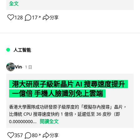
全文
128
17
分享
↗
人工智能
Vin
1 日
港大研原子級新晶片 AI 搜尋速度提升
一億倍 手機人臉識別免上雲端
香港大學團隊成功研發原子級厚度的「模擬存內搜尋」晶片，
比傳統 CPU 搜尋速度快約 1 億倍，延遲低至 36 皮秒（即
閱讀全文
0.00000000...
357
80
分享
↗