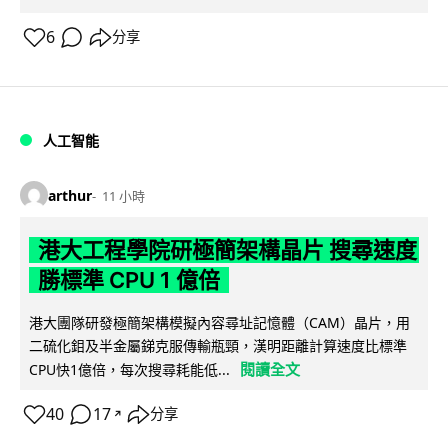
6
分享
人工智能
arthur
11 小時
港大工程學院研極簡架構晶片 搜尋速度
勝標準 CPU 1 億倍
港大團隊研發極簡架構模擬內容尋址記憶體（CAM）晶片，用
二硫化鉬及半金屬銻克服傳輸瓶頸，漢明距離計算速度比標準
閱讀全文
CPU快1億倍，每次搜尋耗能低...
40
17
分享
↗