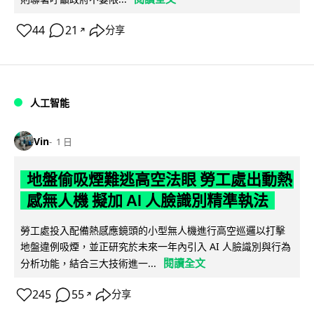
44
21
分享
↗
人工智能
Vin
1 日
地盤偷吸煙難逃高空法眼 勞工處出動熱
感無人機 擬加 AI 人臉識別精準執法
勞工處投入配備熱感應鏡頭的小型無人機進行高空巡邏以打擊
地盤違例吸煙，並正研究於未來一年內引入 AI 人臉識別與行為
閱讀全文
分析功能，結合三大技術進一...
245
55
分享
↗