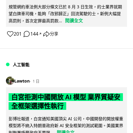
規管網約車法例大部分條文已於 8 月 3 日生效，的士業界就期
望白牌車司機，能夠「改邪歸正」回流駕駛的士。新例大幅提
閱讀全文
高罰則，首次定罪最高罰款...
201
144
分享
↗
人工智能
Lawton
1 日
白宮拒測中國開放 AI 模型 業界質疑安
全框架選擇性執行
彭博社報道，白宮通知美國頂尖 AI 公司，中國開發的開放權重
模型將不納入特朗普政府新 AI 安全框架的測試範圍。美國業界
閱讀全文
則聯署呼籲政府不要限...