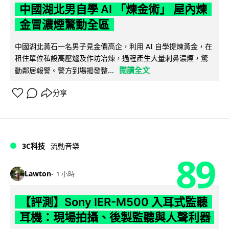
中國湖北男自學 AI 「煉金術」 屋內煉
金冒濃煙驚動全區
中國湖北黃石一名男子見金價高企，利用 AI 自學提煉黃金，在
租住單位私設高壓爐及作坊冶煉，過程產生大量刺鼻濃煙，驚
閱讀全文
動鄰居報警。警方到場揭發整...
分享
3C科技
流動音樂
89
Lawton
1 小時
【評測】Sony IER-M500 入耳式監聽
耳機：現場拍攝、後製監聽與人聲利器