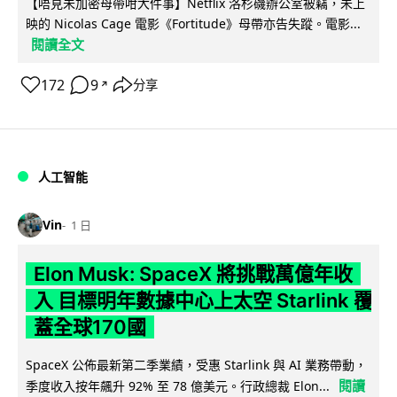
【唔見未加密母帶咁大件事】Netflix 洛杉磯辦公室被竊，未上
映的 Nicolas Cage 電影《Fortitude》母帶亦告失蹤。電影...
閱讀全文
172
9
分享
↗
人工智能
Vin
1 日
Elon Musk: SpaceX 將挑戰萬億年收
入 目標明年數據中心上太空 Starlink 覆
蓋全球170國
SpaceX 公佈最新第二季業績，受惠 Starlink 與 AI 業務帶動，
閱讀
季度收入按年飆升 92% 至 78 億美元。行政總裁 Elon...