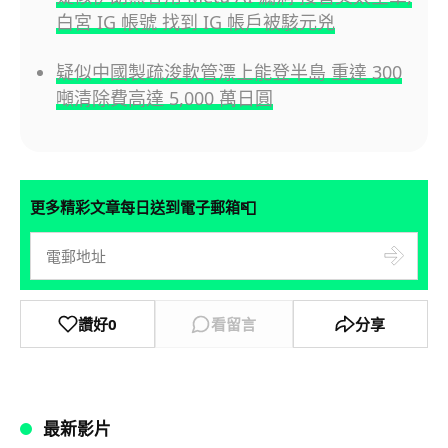
白宮 IG 帳號 找到 IG 帳戶被駭元兇
疑似中國製疏浚軟管漂上能登半島 重達 300
噸清除費高達 5,000 萬日圓
📮
更多精彩文章每日送到電子郵箱
讚好
0
看留言
分享
最新影片