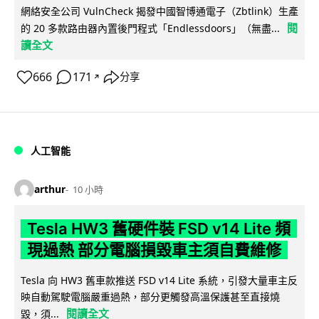
網絡安全公司 VulnCheck 揭發中國智博通電子（Zbtlink）生產
閱
的 20 多款路由器內置後門程式「Endlessdoors」（無盡...
讀全文
666
171
分享
↗
人工智能
arthur
10 小時
Tesla HW3 舊硬件裝 FSD v14 Lite 頻
現過熱 部分電腦損毀車主須自費維修
Tesla 向 HW3 舊車款推送 FSD v14 Lite 系統，引發大量車主反
映自動駕駛電腦嚴重過熱，部分更觸發高溫保護甚至直接燒
閱讀全文
毀，須...