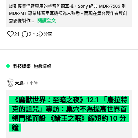
談到專業混音專用的聲音監聽耳機，Sony 經典 MDR-7506 到
MDR-M1 專業錄音室耳機都為人熟悉。而現在舞台製作者與創
閱讀全文
意影像製作...
21
2
分享
↗
科技娛樂
遊戲情報
天恩
1 小時
《魔獸世界：至暗之夜》12.1 「烏拉特
克的詛咒」專訪：巢穴不為提高世界首
領門檻而設 《諸王之眠》縮短約 10 分
鐘