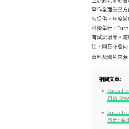
至於對玩家影響較
擎作全面重整方
時提供。年度遊戲盛
科隆舉行，Turn 
有試玩環節。遊戲會在 
出，同日亦會向 X
資料及圖片來源
相關文章:
Forza 
料放 St
Forza
發商: 