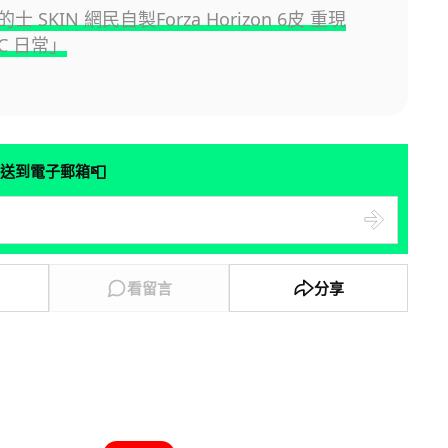
 SKIN 網民自製Forza Horizon 6皮 重現
C 日常」
📮
送到電子郵箱
看留言
分享