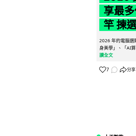
享最多
竿 揀
2026 年的電
身美學」、「AI算
讀全文
7
分享