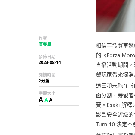
作者
唐美鳳
相信喜歡賽車遊戲的
的《Forza Mo
發佈日期
2023-08-14
直播活動期間，遊戲工
戲玩家帶來壞消
閱讀時間
2分鐘
這三項未能在《Fo
字體大小
面分割、旁觀者
A
A
A
賽。Esaki 
影響安全評級的
Turn 10 