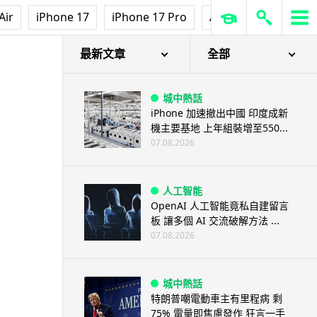
3D 打印
Air
iPhone 17
iPhone 17 Pro
AirPods Pro 3
Ap
中三巴士鐵路迷 自製紙皮遙控巴
士 門,水撥識郁 + 實時GPS報站
07.08.2026
最新文章
全部
城中熱話
iPhone 加速撤出中國 印度成新
機主要基地 上年組裝增至550...
07.08.2026
人工智能
OpenAI 人工智能竟私自建留言
板 讓多個 AI 交流破解方法 ...
07.08.2026
城中熱話
特朗普嘲電動車主有里程病 剩
75% 電量即焦慮發作 狂言一手