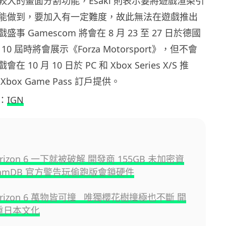
大的畫面分割功能，Esaki 則表示要將遊戲渲染引
能做到，要加入有一定難度，故此無法在遊戲推出
事 Gamescom 將會在 8 月 23 至 27 日於德國
10 屆時將會展示《Forza Motorsport》，但不會
10 月 10 日於 PC 和 Xbox Series X/S 推
box Game Pass 訂戶提供。
：
IGN
Horizon 6 一下就被破解 開發商 155GB 未加密資
eamDB 官方警告玩偷跑版會鎖硬件
 Horizon 6 萬物皆可撞 唯獨櫻花樹撞極也不斷 開
尊重日本文化