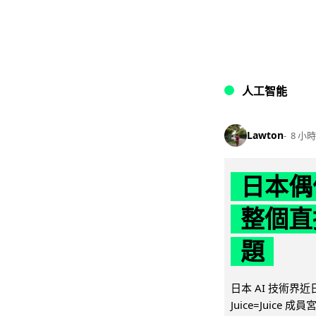
人工智能
Lawton
8 小時
日本偶
整個直
題
日本 AI 技術
Juice=Juic