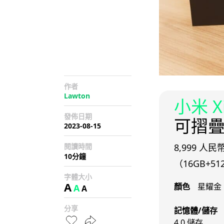
作者
Lawton
小米 Xi
發佈日期
可摺
2023-08-15
閱讀時間
8,999 人民
10分鐘
（16GB+51
字體大小
A
顏色
星耀金
A
A
分享
記憶體/儲存
4.0 儲存