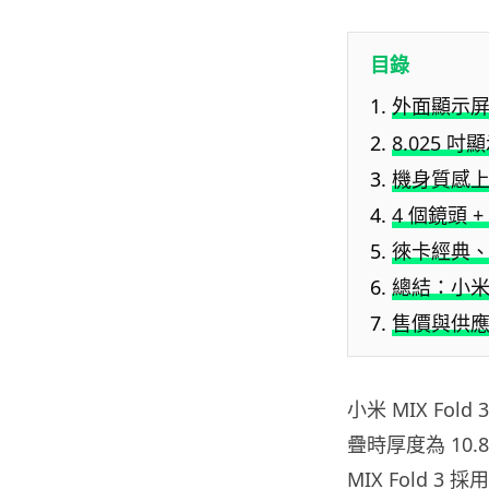
目錄
外面顯示
8.025
機身質感
4 個鏡頭
徠卡經典
總結：小
售價與供
小米 MIX F
疊時厚度為 10
MIX Fold 3