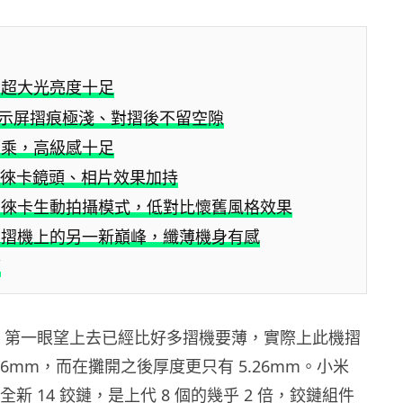
屏超大光亮度十足
 吋顯示屏摺痕極淺、對摺後不留空隙
上乘，高級感十足
 + 徠卡鏡頭、相片效果加持
、徠卡生動拍攝模式，低對比懷舊風格效果
米摺機上的另一新巔峰，纖薄機身有感
應
old 3 第一眼望上去已經比好多摺機要薄，實際上此機摺
.86mm，而在攤開之後厚度更只有 5.26mm。小米
 採用全新 14 鉸鏈，是上代 8 個的幾乎 2 倍，鉸鏈組件