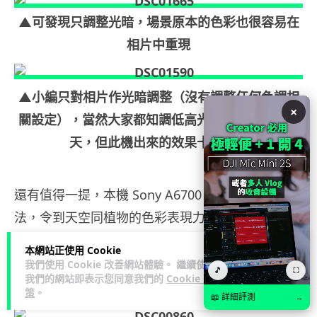
▲可發現只調整光暗，場景原本的色彩也很容易在
相片中重現
▲小編只對相片作光暗調整（沒有調整任何色調相
×
關設定），當然大家都知調低高光便很容易重現藍
天，但此機出來的效果十分自然
還有值得一提，本機 Sony A6700 的自動偵測演算
法，令到天空同植物的色彩表現力有特別驚喜。這
次測試的相片，發色自然，對於一直都喜愛 Sony
本網站正使用 Cookie
的用家，會有一種耳目一新的感覺。
我們使用 Cookie 改善網站體驗。 繼續使用
🎵
⛶
我們的網站即表示您同意我們的
Cookie 政
策
。
📖 詳細評測
→