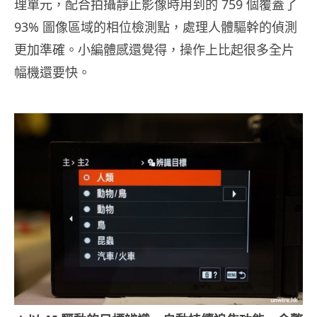
理單元，配合拍攝靜止影像時用到的 759 個覆蓋了
93% 圖像區域的相位檢測點，處理人體驅幹的偵測
更加準確。小編體感還覺得，操作上比起很多全片
幅機還要快。