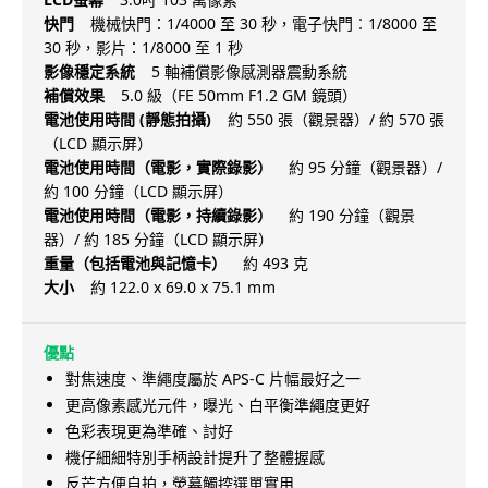
快門
機械快門：1/4000 至 30 秒，電子快門︰1/8000 至
30 秒，影片：1/8000 至 1 秒
影像穩定系統
5 軸補償影像感測器震動系統
補償效果
5.0 級（FE 50mm F1.2 GM 鏡頭）
電池使用時間 (靜態拍攝)
約 550 張（觀景器）/ 約 570 張
（LCD 顯示屏）
電池使用時間（電影，實際錄影）
約 95 分鐘（觀景器）/
約 100 分鐘（LCD 顯示屏）
電池使用時間（電影，持續錄影）
約 190 分鐘（觀景
器）/ 約 185 分鐘（LCD 顯示屏）
重量（包括電池與記憶卡）
約 493 克
大小
約 122.0 x 69.0 x 75.1 mm
優點
對焦速度、準繩度屬於 APS-C 片幅最好之一
更高像素感光元件，曝光、白平衡準繩度更好
色彩表現更為準確、討好
機仔細細特別手柄設計提升了整體握感
反芒方便自拍，熒幕觸控選單實用