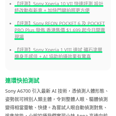
【評測】Sony Xperia 10 VII 快速評測 設計
終改動有新意 + 加快門鍵拍照更方便
【評測】Sony REON POCKET 6 及 POCKET
PRO Plus 發佈 香港售價 $1,699 起今日開賣
現場
【評測】Sony Xperia 1 VIII 速試 礦石塗層
機身手感佳 + AI 協助拍攝效果有驚喜
連環快拍測試
Sony A6700 引入最新 AI 技術，憑偵測人體形態、
姿勢就可辨別人類主體，令到整體人眼、驅體偵測
變得相當靈敏、快捷。為嘗試人眼自動偵測對焦、
追焦效能，小編拍攝我們實習小妹 Anna 高速向前