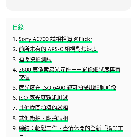
目錄
Sony A6700 試相相簿 @Flickr
前所未有的 APS-C 相機對焦速度
連環快拍測試
2600 萬像素感光元件－－影像細膩度再有
突破
感光度在 ISO 6400 都可拍攝出細膩影像
ISO 感光度雜訊測試
其他晚間拍攝的試相
其他街拍、隨拍試相
總結：輕鬆工作、盡情休閒的全新「攝影工
具」