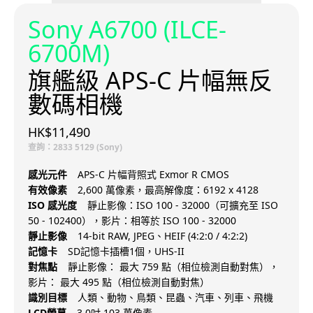
Sony A6700 (ILCE-
6700M)
旗艦級 APS-C 片幅無反
數碼相機
HK$11,490
查詢：2833 5129 (Sony)
感光元件
APS-C 片幅背照式 Exmor R CMOS
有效像素
2,600 萬像素，最高解像度：6192 x 4128
ISO 感光度
靜止影像：ISO 100 - 32000（可擴充至 ISO
50 - 102400），影片：相等於 ISO 100 - 32000
靜止影像
14-bit RAW, JPEG、HEIF (4:2:0 / 4:2:2)
記憶卡
SD記憶卡插槽1個，UHS-II
對焦點
靜止影像： 最大 759 點（相位檢測自動對焦），
影片： 最大 495 點（相位檢測自動對焦）
識別目標
人類、動物、鳥類、昆蟲、汽車、列車、飛機
LCD螢幕
3.0吋 103 萬像素