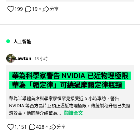
199
19
分享
↗
人工智能
Lawton
13 小時
華為科學家警告 NVIDIA 已近物理極限
華為「韜定律」可繞過摩爾定律瓶頸
華為半導體首席科學家廖恒罕見接受近 5 小時專訪，警告
NVIDIA 等西方晶片巨頭正逼近物理極限，傳統製程升級已失經
閱讀全文
濟效益。他同時介紹華為...
1,151
428
分享
↗