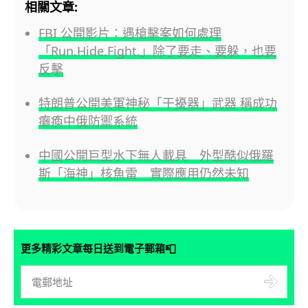
相關文章:
FBI 公開影片：遇槍擊案如何處理
「Run.Hide.Fight.」除了要走、要躲，也要
反擊
特朗普公開美軍神秘「干擾器」武器 稱成功
癱瘓中俄防禦系統
中國公開巨型水下無人載具 外型酷似俄羅
斯「海神」核魚雷 實際應用仍然未知
📮
更多精彩文章每日送到電子郵箱