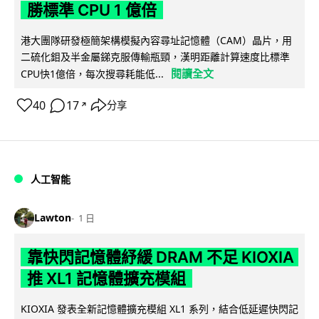
勝標準 CPU 1 億倍
港大團隊研發極簡架構模擬內容尋址記憶體（CAM）晶片，用
二硫化鉬及半金屬銻克服傳輸瓶頸，漢明距離計算速度比標準
閱讀全文
CPU快1億倍，每次搜尋耗能低...
40
17
分享
↗
人工智能
Lawton
1 日
靠快閃記憶體紓緩 DRAM 不足 KIOXIA
推 XL1 記憶體擴充模組
KIOXIA 發表全新記憶體擴充模組 XL1 系列，結合低延遲快閃記