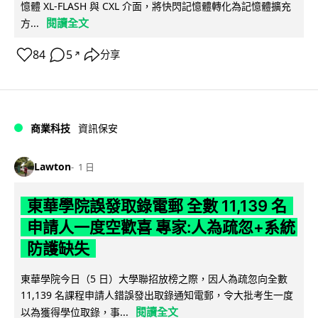
憶體 XL-FLASH 與 CXL 介面，將快閃記憶體轉化為記憶體擴充
閱讀全文
方...
84
5
分享
↗
商業科技
資訊保安
Lawton
1 日
東華學院誤發取錄電郵 全數 11,139 名
申請人一度空歡喜 專家:人為疏忽+系統
防護缺失
東華學院今日（5 日）大學聯招放榜之際，因人為疏忽向全數
11,139 名課程申請人錯誤發出取錄通知電郵，令大批考生一度
閱讀全文
以為獲得學位取錄，事...