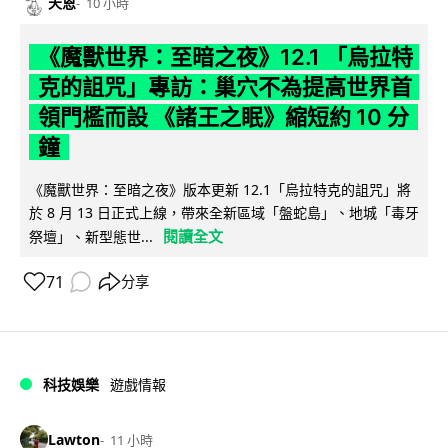
天恩
10 小時
《魔獸世界：至暗之夜》12.1 「烏拉特
克的詛咒」專訪：巢穴不為提高世界首
領門檻而設 《諸王之眠》縮短約 10 分
鐘
《魔獸世界：至暗之夜》版本更新 12.1「烏拉特克的詛咒」將
於 8 月 13 日正式上線，帶來全新區域「盤蛇島」、地城「毒牙
閱讀全文
祭壇」、新型態世...
71
分享
科技娛樂
遊戲情報
Lawton
11 小時