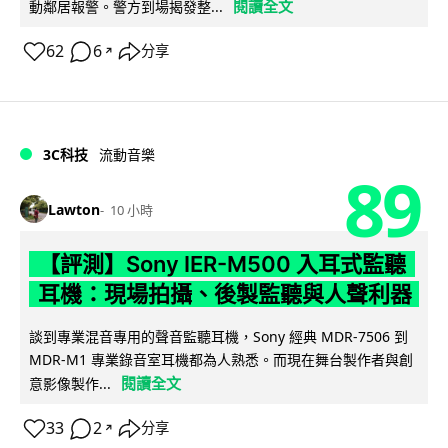
閱讀全文
動鄰居報警。警方到場揭發整...
62
6
分享
↗
3C科技
流動音樂
89
Lawton
10 小時
【評測】Sony IER-M500 入耳式監聽
耳機：現場拍攝、後製監聽與人聲利器
談到專業混音專用的聲音監聽耳機，Sony 經典 MDR-7506 到
MDR-M1 專業錄音室耳機都為人熟悉。而現在舞台製作者與創
閱讀全文
意影像製作...
33
2
分享
↗