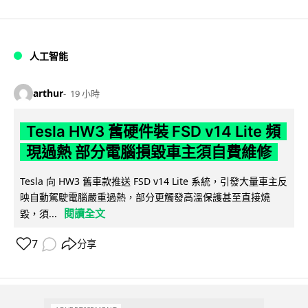
人工智能
arthur
19 小時
Tesla HW3 舊硬件裝 FSD v14 Lite 頻
現過熱 部分電腦損毀車主須自費維修
Tesla 向 HW3 舊車款推送 FSD v14 Lite 系統，引發大量車主反
映自動駕駛電腦嚴重過熱，部分更觸發高溫保護甚至直接燒
閱讀全文
毀，須...
7
分享