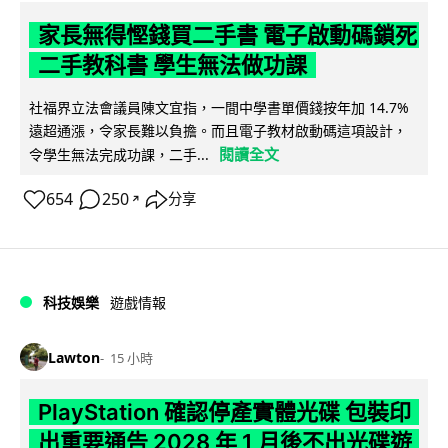
家長無得慳錢買二手書 電子啟動碼鎖死
二手教科書 學生無法做功課
社福界立法會議員陳文宜指，一間中學書單價錢按年加 14.7%
遠超通漲，令家長難以負擔。而且電子教材啟動碼這項設計，
閱讀全文
令學生無法完成功課，二手...
654
250
分享
↗
科技娛樂
遊戲情報
Lawton
15 小時
PlayStation 確認停產實體光碟 包裝印
出重要通告 2028 年 1 月後不出光碟遊