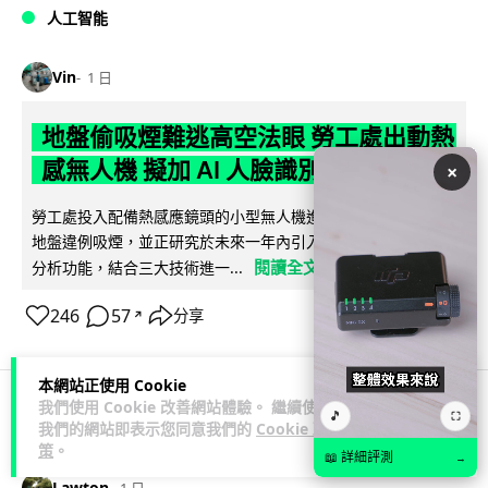
人工智能
Vin
1 日
地盤偷吸煙難逃高空法眼 勞工處出動熱
感無人機 擬加 AI 人臉識別精準執法
×
勞工處投入配備熱感應鏡頭的小型無人機進行高空巡邏以打擊
地盤違例吸煙，並正研究於未來一年內引入 AI 人臉識別與行為
閱讀全文
分析功能，結合三大技術進一...
246
57
分享
↗
本網站正使用 Cookie
我們使用 Cookie 改善網站體驗。 繼續使用
🎵
⛶
人工智能
我們的網站即表示您同意我們的
Cookie 政
策
。
📖 詳細評測
→
Lawton