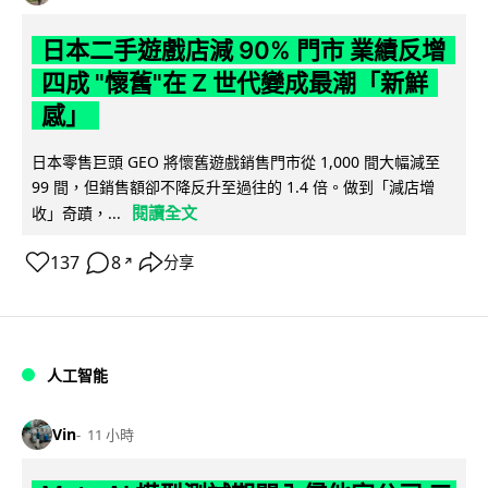
日本二手遊戲店減 90% 門市 業績反增
四成 "懷舊"在 Z 世代變成最潮「新鮮
感」
日本零售巨頭 GEO 將懷舊遊戲銷售門市從 1,000 間大幅減至
99 間，但銷售額卻不降反升至過往的 1.4 倍。做到「減店增
閱讀全文
收」奇蹟，...
137
8
分享
↗
人工智能
Vin
11 小時