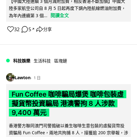
【中國大陸連續 3 個月減附加費，相反香港不斷加價】中國大
陸多家航空公司自 8 月 5 日起再度下調內陸航線燃油附加費，
閱讀全文
為年內連續第 3 個...
32
5
分享
↗
科技娛樂
生活科技
區塊鏈
Lawton
1 日
Fun Coffee 咖啡騙局爆煲 咖啡包裝虛
擬貨幣投資騙局 港澳警拘 8 人涉款
9,400 萬元
香港警方聯同澳門司警搗破以養生咖啡生意包裝的虛擬貨幣投
資騙局 Fun Coffee，兩地共拘捕 8 人，接獲逾 200 宗舉報，涉