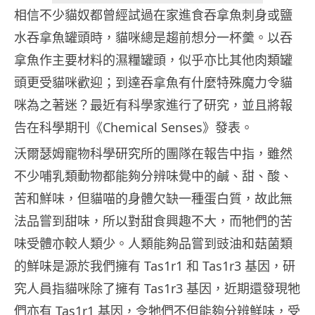
相信不少貓奴都曾經試過在家進食吞拿魚刺身或鹽
水吞拿魚罐頭時，貓咪總是趨前想分一杯羹。以吞
拿魚作主要材料的濕糧罐頭，似乎亦比其他肉類罐
頭更受貓咪歡迎；到達吞拿魚有什麼特殊魔力令貓
咪為之著迷？最近有科學家進行了研究，並且將報
告在科學期刊《Chemical Senses》發表。
沃爾瑟姆寵物科學研究所的團隊在報告中指，雖然
不少哺乳類動物都能夠分辨味覺中的鹹、甜、酸、
苦和鮮味，但貓喵的身體欠缺一種蛋白質，故此無
法品嘗到甜味，所以對甜食興趣不大，而牠們的苦
味受體亦較人類少。人類能夠品嘗到豉油和菇菌類
的鮮味是源於我們擁有 Tas1r1 和 Tas1r3 基因，研
究人員指貓咪除了擁有 Tas1r3 基因，近期還發現牠
們亦有 Tas1r1 基因，令牠們不但能夠分辨鮮味，受