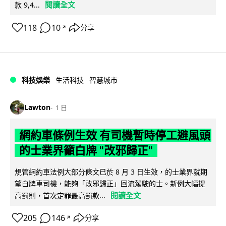
閱讀全文
款 9,4...
118
10
分享
↗
科技娛樂
生活科技
智慧城市
Lawton
1 日
網約車條例生效 有司機暫時停工避風頭
的士業界籲白牌 "改邪歸正"
規管網約車法例大部分條文已於 8 月 3 日生效，的士業界就期
望白牌車司機，能夠「改邪歸正」回流駕駛的士。新例大幅提
閱讀全文
高罰則，首次定罪最高罰款...
205
146
分享
↗