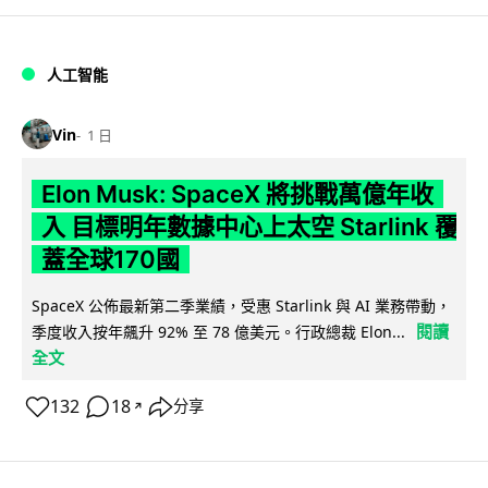
人工智能
Vin
1 日
Elon Musk: SpaceX 將挑戰萬億年收
入 目標明年數據中心上太空 Starlink 覆
蓋全球170國
SpaceX 公佈最新第二季業績，受惠 Starlink 與 AI 業務帶動，
閱讀
季度收入按年飆升 92% 至 78 億美元。行政總裁 Elon...
全文
132
18
分享
↗