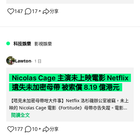
147
17
分享
↗
科技娛樂
影視娛樂
Lawton
1 日
Nicolas Cage 主演未上映電影 Netflix
遺失未加密母帶 被索償 8.19 億港元
【唔見未加密母帶咁大件事】Netflix 洛杉磯辦公室被竊，未上
映的 Nicolas Cage 電影《Fortitude》母帶亦告失蹤。電影...
閱讀全文
177
10
分享
↗