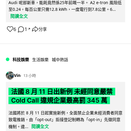
Audi 呢部新車，能耗竟然係25年前嘅一半。 A2 e-tron 風阻低
至0.24，每百公里只需12.8 kWh，一度電行到7.8公里。6...
閱讀全文
6
1
分享
↗
科技娛樂
生活娛樂
城中熱話
Vin
13 小時
法國 8 月 11 日出新例 未經同意嚴禁
Cold Call 違規企業最高罰 345 萬
法國將於 8 月 11 日起實施新例，全面禁止企業未經消費者同意
致電推銷，由「opt-out」拒接登記制轉為「opt-in」先徵同意
閱讀全文
機制。違...