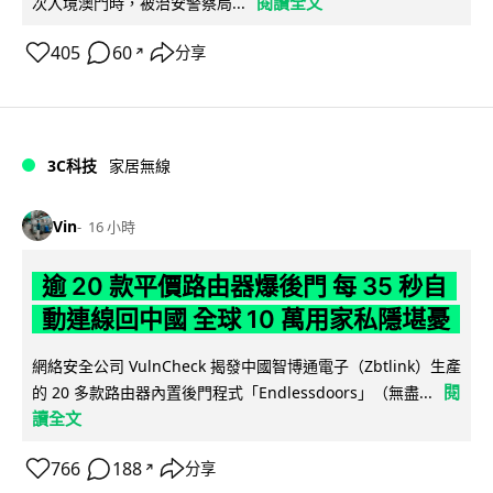
閱讀全文
次入境澳門時，被治安警察局...
405
60
分享
↗
3C科技
家居無線
Vin
16 小時
逾 20 款平價路由器爆後門 每 35 秒自
動連線回中國 全球 10 萬用家私隱堪憂
網絡安全公司 VulnCheck 揭發中國智博通電子（Zbtlink）生產
閱
的 20 多款路由器內置後門程式「Endlessdoors」（無盡...
讀全文
766
188
分享
↗