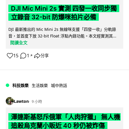
DJI Mic Mini 2s 實測 四發一收同步獨
立錄音 32-bit 防爆咪拍片必備
DJI 最新推出的 Mic Mini 2s 無線咪支援「四發一收」分軌錄
音，並首度下放 32-bit Float 浮點內錄功能。本文經實測其...
閱讀全文
15
1
分享
↗
科技娛樂
生活娛樂
城中熱話
Lawton
9 小時
澤連斯基怒斥俄軍「人肉狩獵」 無人機
追殺烏克蘭小販近 40 秒仍被炸傷