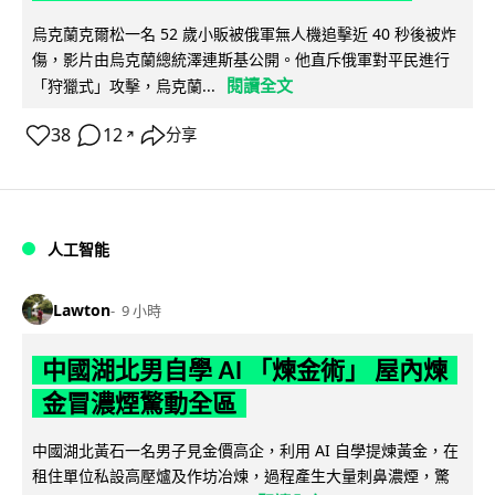
烏克蘭克爾松一名 52 歲小販被俄軍無人機追擊近 40 秒後被炸
傷，影片由烏克蘭總統澤連斯基公開。他直斥俄軍對平民進行
閱讀全文
「狩獵式」攻擊，烏克蘭...
38
12
分享
↗
人工智能
Lawton
9 小時
中國湖北男自學 AI 「煉金術」 屋內煉
金冒濃煙驚動全區
中國湖北黃石一名男子見金價高企，利用 AI 自學提煉黃金，在
租住單位私設高壓爐及作坊冶煉，過程產生大量刺鼻濃煙，驚