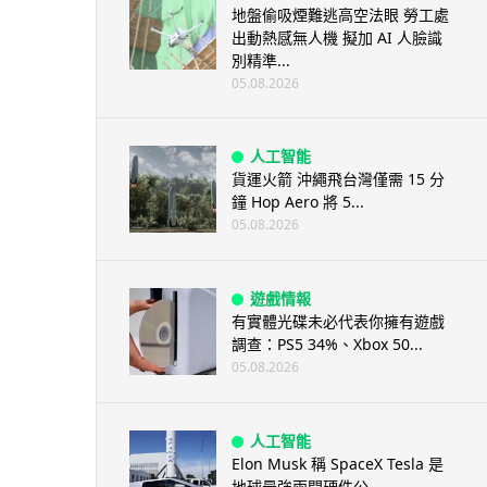
地盤偷吸煙難逃高空法眼 勞工處
出動熱感無人機 擬加 AI 人臉識
別精準...
05.08.2026
人工智能
貨運火箭 沖繩飛台灣僅需 15 分
鐘 Hop Aero 將 5...
05.08.2026
遊戲情報
有實體光碟未必代表你擁有遊戲
調查：PS5 34%、Xbox 50...
05.08.2026
人工智能
Elon Musk 稱 SpaceX Tesla 是
地球最強兩間硬件公...