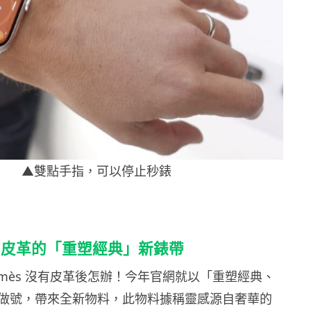
▲雙點手指，可以停止秒錶
 沒有皮革的「重塑經典」新錶帶
rmès 沒有皮革後怎辦！今年官網就以「重塑經典、
做號，帶來全新物料，此物料據稱靈感源自奢華的