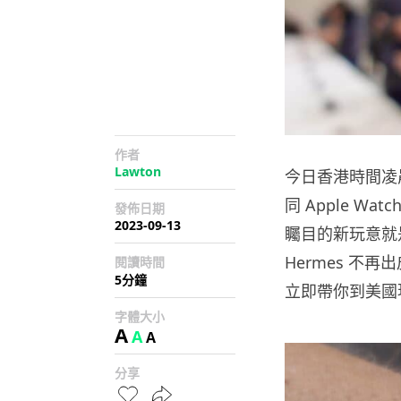
作者
Lawton
今日香港時間凌晨
同 Apple Wa
發佈日期
2023-09-13
矚目的新玩意就是
Hermes 不
閱讀時間
5分鐘
立即帶你到美國
字體大小
A
A
A
分享