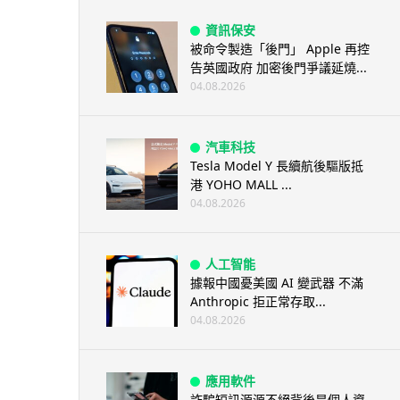
資訊保安
被命令製造「後門」 Apple 再控
告英國政府 加密後門爭議延燒...
04.08.2026
汽車科技
Tesla Model Y 長續航後驅版抵
港 YOHO MALL ...
04.08.2026
人工智能
據報中國憂美國 AI 變武器 不滿
Anthropic 拒正常存取...
04.08.2026
應用軟件
詐騙短訊源源不絕背後是個人資