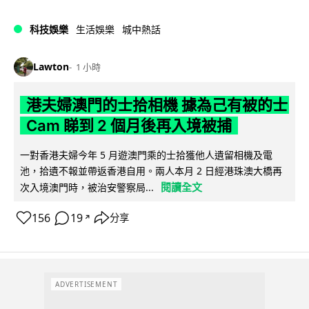
科技娛樂
生活娛樂
城中熱話
Lawton
1 小時
港夫婦澳門的士拾相機 據為己有被的士
Cam 睇到 2 個月後再入境被捕
一對香港夫婦今年 5 月遊澳門乘的士拾獲他人遺留相機及電
池，拾遺不報並帶返香港自用。兩人本月 2 日經港珠澳大橋再
閱讀全文
次入境澳門時，被治安警察局...
156
19
分享
↗
ADVERTISEMENT