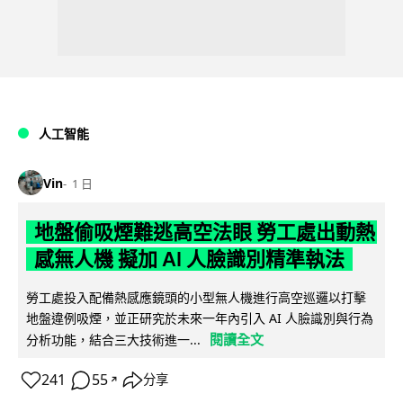
人工智能
Vin
1 日
地盤偷吸煙難逃高空法眼 勞工處出動熱
感無人機 擬加 AI 人臉識別精準執法
勞工處投入配備熱感應鏡頭的小型無人機進行高空巡邏以打擊
地盤違例吸煙，並正研究於未來一年內引入 AI 人臉識別與行為
閱讀全文
分析功能，結合三大技術進一...
241
55
分享
↗