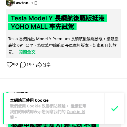
Lawton
1 日
Tesla Model Y 長續航後驅版抵港
YOHO MALL 率先試駕
Tesla 香港推出 Model Y Premium 長續航後輪驅動版，續航最
高達 691 公里，為家族中續航最長單摩打版本。新車即日起於
閱讀全文
元...
92
19
分享
↗
人工智能
本網站正使用 Cookie
我們使用 Cookie 改善網站體驗。 繼續使用
Vin
1 日
我們的網站即表示您同意我們的
Cookie 政
策
。
據報中國憂美國 AI 變武器 不滿