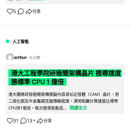
5
分享
人工智能
arthur
6 小時
港大工程學院研極簡架構晶片 搜尋速度
勝標準 CPU 1 億倍
港大團隊研發極簡架構模擬內容尋址記憶體（CAM）晶片，用
二硫化鉬及半金屬銻克服傳輸瓶頸，漢明距離計算速度比標準
閱讀全文
CPU快1億倍，每次搜尋耗能低...
31
13
分享
↗