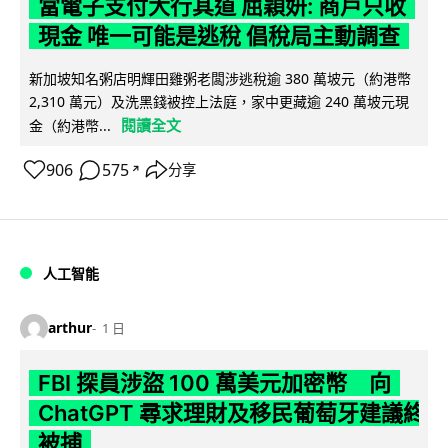
當電子支付大行其道 屈穎妍: 商戶只收
現金 唯一可能是逃稅 倡稅局主動調查
新加坡知名粥店明輝田雞粥老闆涉逃稅逾 380 萬坡元（約港幣
2,310 萬元）及洗黑錢被控上法庭，家中更藏逾 240 萬坡元現
閱讀全文
金（約港幣...
906
575
分享
↗
人工智能
arthur
1 日
FBI 探員涉盜 100 萬美元加密幣 向
ChatGPT 尋求理財及移民葡萄牙建議終
被捕