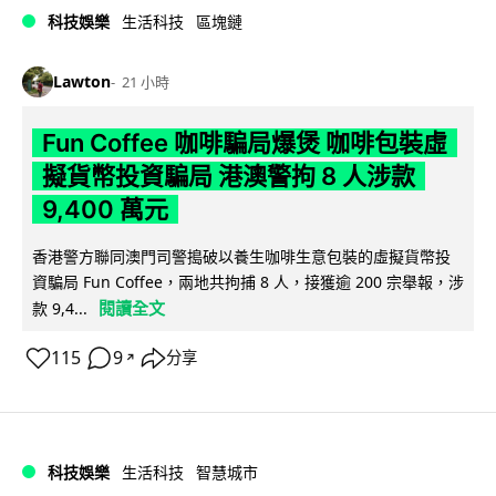
科技娛樂
生活科技
區塊鏈
Lawton
21 小時
Fun Coffee 咖啡騙局爆煲 咖啡包裝虛
擬貨幣投資騙局 港澳警拘 8 人涉款
9,400 萬元
香港警方聯同澳門司警搗破以養生咖啡生意包裝的虛擬貨幣投
資騙局 Fun Coffee，兩地共拘捕 8 人，接獲逾 200 宗舉報，涉
閱讀全文
款 9,4...
115
9
分享
↗
科技娛樂
生活科技
智慧城市