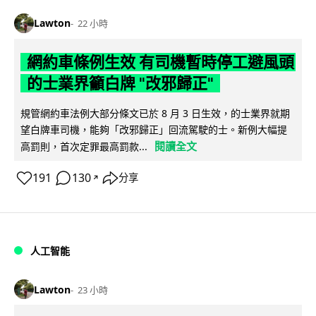
Lawton
22 小時
網約車條例生效 有司機暫時停工避風頭
的士業界籲白牌 "改邪歸正"
規管網約車法例大部分條文已於 8 月 3 日生效，的士業界就期
望白牌車司機，能夠「改邪歸正」回流駕駛的士。新例大幅提
閱讀全文
高罰則，首次定罪最高罰款...
191
130
分享
↗
人工智能
Lawton
23 小時