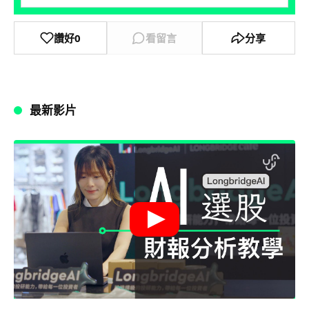
讚好
0
看留言
分享
最新影片