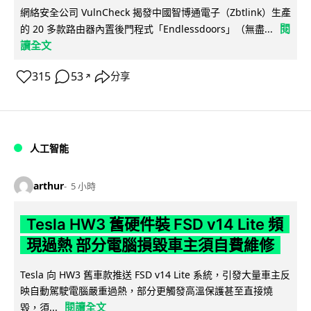
網絡安全公司 VulnCheck 揭發中國智博通電子（Zbtlink）生產
閱
的 20 多款路由器內置後門程式「Endlessdoors」（無盡...
讀全文
315
53
分享
↗
人工智能
arthur
5 小時
Tesla HW3 舊硬件裝 FSD v14 Lite 頻
現過熱 部分電腦損毀車主須自費維修
Tesla 向 HW3 舊車款推送 FSD v14 Lite 系統，引發大量車主反
映自動駕駛電腦嚴重過熱，部分更觸發高溫保護甚至直接燒
閱讀全文
毀，須...