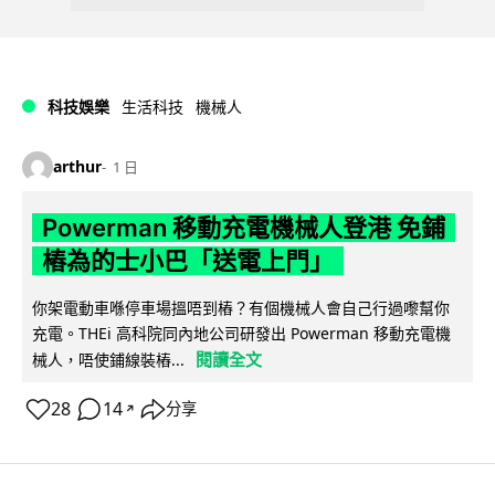
科技娛樂
生活科技
機械人
arthur
1 日
Powerman 移動充電機械人登港 免鋪
樁為的士小巴「送電上門」
你架電動車喺停車場搵唔到樁？有個機械人會自己行過嚟幫你
充電。THEi 高科院同內地公司研發出 Powerman 移動充電機
閱讀全文
械人，唔使鋪線裝樁...
28
14
分享
↗