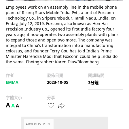
Employees work on an assembly line in the mobile phone
plant of Rising Stars Mobile India Pvt., a unit of Foxconn
Technology Co., in Sriperumbudur, Tamil Nadu, India, on
Friday, July 12, 2019. Foxconn, also known as Hon Hai
Precision Industry Co., opened its first India factory four
years ago, it now operates two assembly plants with plans
to expand those and open two more. The company was
integral to China’s transformation into a manufacturing
colossus, and founder Terry Gou has told India's Prime
Minister Narendra Modi that Foxconn could help India do
the same. Photographer: Karen Dias/Bloomberg
作者
發佈日期
閱讀時間
EMMA
2023-10-05
3分鐘
字體大小
分享
A
A
A
ADVERTISEMENT