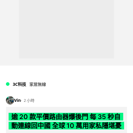
3C科技
家居無線
Vin
2 小時
逾 20 款平價路由器爆後門 每 35 秒自
動連線回中國 全球 10 萬用家私隱堪憂