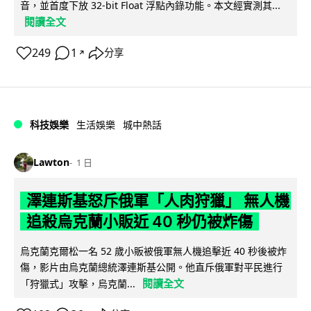
音，並首度下放 32-bit Float 浮點內錄功能。本文經實測其...
閱讀全文
249
1
分享
↗
科技娛樂
生活娛樂
城中熱話
Lawton
1 日
澤連斯基怒斥俄軍「人肉狩獵」 無人機
追殺烏克蘭小販近 40 秒仍被炸傷
烏克蘭克爾松一名 52 歲小販被俄軍無人機追擊近 40 秒後被炸
傷，影片由烏克蘭總統澤連斯基公開。他直斥俄軍對平民進行
閱讀全文
「狩獵式」攻擊，烏克蘭...