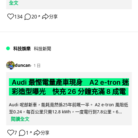
全文
134
20
分享
↗
科技娛樂
科技新聞
duncan
1 日
Audi 最慳電量產車現身 A2 e-tron 迷
彩造型曝光 快充 26 分鐘充滿 8 成電
Audi 呢部新車，能耗竟然係25年前嘅一半。 A2 e-tron 風阻低
至0.24，每百公里只需12.8 kWh，一度電行到7.8公里。6...
閱讀全文
7
1
分享
↗