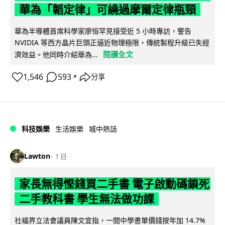
華為「韜定律」可繞過摩爾定律瓶頸
華為半導體首席科學家廖恒罕見接受近 5 小時專訪，警告
NVIDIA 等西方晶片巨頭正逼近物理極限，傳統製程升級已失經
閱讀全文
濟效益。他同時介紹華為...
1,546
593
分享
↗
科技娛樂
生活娛樂
城中熱話
Lawton
1 日
家長無得慳錢買二手書 電子啟動碼鎖死
二手教科書 學生無法做功課
社福界立法會議員陳文宜指，一間中學書單價錢按年加 14.7%