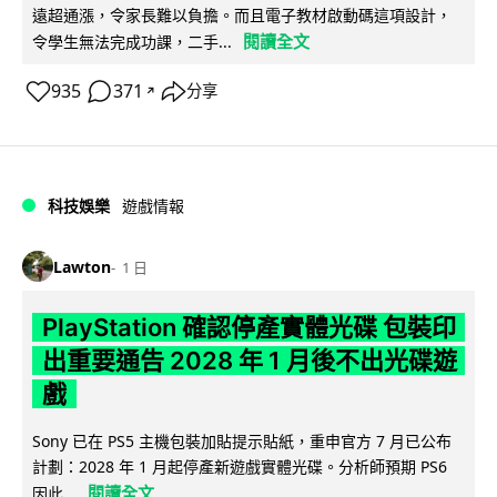
遠超通漲，令家長難以負擔。而且電子教材啟動碼這項設計，
閱讀全文
令學生無法完成功課，二手...
935
371
分享
↗
科技娛樂
遊戲情報
Lawton
1 日
PlayStation 確認停產實體光碟 包裝印
出重要通告 2028 年 1 月後不出光碟遊
戲
Sony 已在 PS5 主機包裝加貼提示貼紙，重申官方 7 月已公布
計劃：2028 年 1 月起停產新遊戲實體光碟。分析師預期 PS6
閱讀全文
因此...