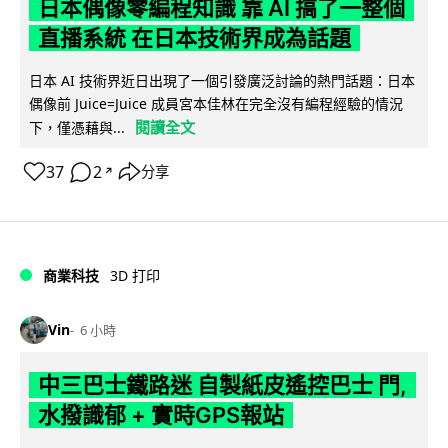
日本偶像零編程知識 靠 AI 搞了一整個
直播系統 在日本技術界成為話題
日本 AI 技術界近日出現了一個引發廣泛討論的熱門話題：日本
偶像前 Juice=Juice 成員宮本佳林在完全沒有編程經驗的情況
閱讀全文
下，僅憑藉與...
37
2
分享
↗
商業科技
3D 打印
Vin
6 小時
中三巴士鐵路迷 自製紙皮遙控巴士 門,
水撥識郁 + 實時GPS報站