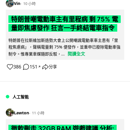
Vin
10 小時
特朗普嘲電動車主有里程病 剩 75% 電
量即焦慮發作 狂言一手終結電車指令
特朗普在拉斯維加斯造勢大會上公開嘲諷電動車車主患有「里
程焦慮病」，聲稱電量剩 75% 便發作，並重申已廢除電動車強
閱讀全文
制令。惟專業車媒隨即反駁，...
386
151
分享
↗
人工智能
Lawton
11 小時
微軟刪走 32GB RAM 遊戲建議 分析: