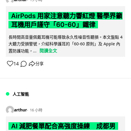
AirPods 用家注意聽力響紅燈 醫學界籲
耳機用戶謹守「60-60」鐵律
長時間高音量佩戴耳機可能導致永久性噪音性聽損。本文盤點 4
大聽力受損警號，介紹科學護耳的「60-60 原則」及 Apple 內
閱讀全文
置防護功能，...
14
分享
人工智能
arthur
16 小時
AI 減肥餐單配合高強度操練 成都男