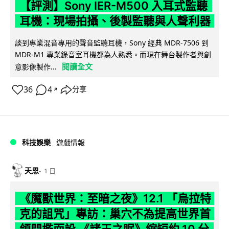
【評測】Sony IER-M500 入耳式監聽
耳機：現場拍攝、後製監聽與人聲利器
談到專業混音專用的聲音監聽耳機，Sony 經典 MDR-7506 到
MDR-M1 專業錄音室耳機都為人熟悉。而現在舞台製作者與創
閱讀全文
意影像製作...
36
4
分享
↗
科技娛樂
遊戲情報
天恩
1 日
《魔獸世界：至暗之夜》12.1 「烏拉特
克的詛咒」專訪：巢穴不為提高世界首