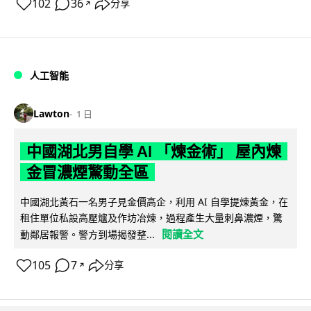
102
36
分享
↗
人工智能
Lawton
1 日
中國湖北男自學 AI 「煉金術」 屋內煉
金冒濃煙驚動全區
中國湖北黃石一名男子見金價高企，利用 AI 自學提煉黃金，在
租住單位私設高壓爐及作坊冶煉，過程產生大量刺鼻濃煙，驚
閱讀全文
動鄰居報警。警方到場揭發整...
105
7
分享
↗