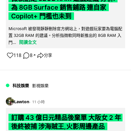
為 8GB Surface 銷售鋪路 連自家
Copilot+ 門檻也未到
Microsoft 被發現靜靜刪除官方網站上，對遊戲玩家要為電腦配
置 32GB RAM 的建議。分析指微軟同時新推出的 8GB RAM 入
閱讀全文
門...
118
8
分享
↗
科技娛樂
影視娛樂
Lawton
11 小時
訂購 43 億日元精品後棄單 大阪女 2 年
後終被捕 涉海賊王,火影周邊產品