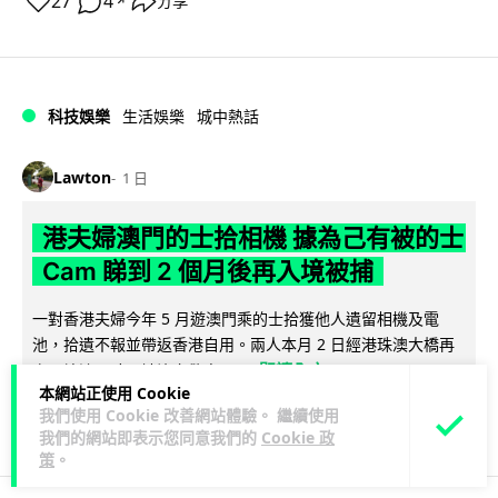
27
4
分享
↗
科技娛樂
生活娛樂
城中熱話
Lawton
1 日
港夫婦澳門的士拾相機 據為己有被的士
Cam 睇到 2 個月後再入境被捕
一對香港夫婦今年 5 月遊澳門乘的士拾獲他人遺留相機及電
池，拾遺不報並帶返香港自用。兩人本月 2 日經港珠澳大橋再
閱讀全文
次入境澳門時，被治安警察局...
本網站正使用 Cookie
我們使用 Cookie 改善網站體驗。 繼續使用
532
75
分享
↗
我們的網站即表示您同意我們的
Cookie 政
策
。