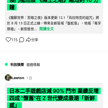
領門檻而設 《諸王之眠》縮短約 10 分
鐘
《魔獸世界：至暗之夜》版本更新 12.1「烏拉特克的詛咒」將
於 8 月 13 日正式上線，帶來全新區域「盤蛇島」、地城「毒牙
閱讀全文
祭壇」、新型態世...
115
分享
科技娛樂
遊戲情報
Lawton
1 日
日本二手遊戲店減 90% 門市 業績反增
四成 "懷舊"在 Z 世代變成最潮「新鮮
感」