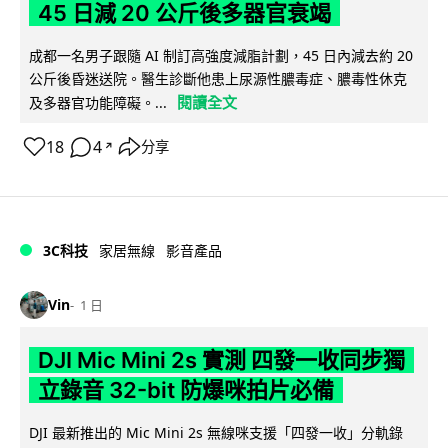
45 日減 20 公斤後多器官衰竭
成都一名男子跟隨 AI 制訂高強度減脂計劃，45 日內減去約 20
公斤後昏迷送院。醫生診斷他患上尿源性膿毒症、膿毒性休克
閱讀全文
及多器官功能障礙。...
18
4
分享
↗
3C科技
家居無線
影音產品
Vin
1 日
DJI Mic Mini 2s 實測 四發一收同步獨
立錄音 32-bit 防爆咪拍片必備
DJI 最新推出的 Mic Mini 2s 無線咪支援「四發一收」分軌錄