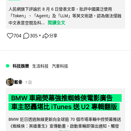
人民網旗下評論於 8 月 6 日發表文章，批評中國廣泛使用
「Token」、「Agent」及「LLM」等英文術語，認為做法侵蝕
閱讀全文
中文表意空間及科...
704
305
分享
↗
科技娛樂
生活科技
汽車科技
藍骨
1 日
BMW 車廂熒幕強推蜘蛛俠電影廣告
車主怒轟堪比 iTunes 送 U2 專輯翻版
BMW 近日透過無線更新向全球逾 70 個市場車輛中控熒幕推送
《蜘蛛俠：英雄重生》宣傳動畫，啟動車輛即彈出通知，觸發