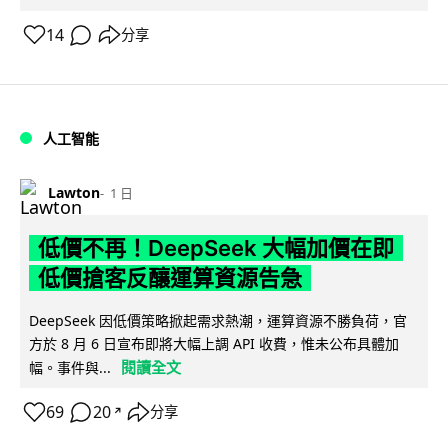
14
分享
人工智能
Lawton
1 日
低價不再！DeepSeek 大幅加價在即
低價搶客反釀運算資源告急
DeepSeek 因低價策略掀起需求熱潮，運算資源不勝負荷，官
方於 8 月 6 日宣布即將大幅上調 API 收費，惟未公布具體加
閱讀全文
幅。事件與...
69
20
分享
↗