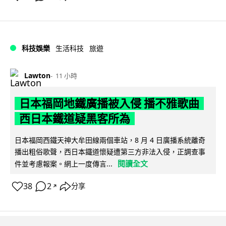
科技娛樂
生活科技
旅遊
Lawton
11 小時
日本福岡地鐵廣播被入侵 播不雅歌曲
西日本鐵道疑黑客所為
日本福岡西鐵天神大牟田線兩個車站，8 月 4 日廣播系統離奇
播出粗俗歌聲，西日本鐵道懷疑遭第三方非法入侵，正調查事
閱讀全文
件並考慮報案。網上一度傳言...
38
2
分享
↗