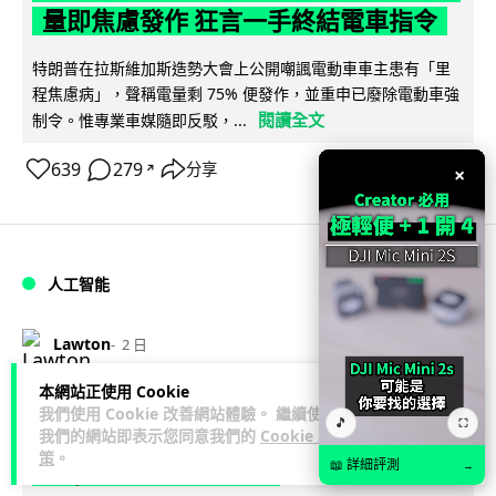
量即焦慮發作 狂言一手終結電車指令
特朗普在拉斯維加斯造勢大會上公開嘲諷電動車車主患有「里
程焦慮病」，聲稱電量剩 75% 便發作，並重申已廢除電動車強
閱讀全文
制令。惟專業車媒隨即反駁，...
639
279
分享
↗
×
人工智能
Lawton
2 日
本網站正使用 Cookie
微軟刪走 32GB RAM 遊戲建議 分析:
我們使用 Cookie 改善網站體驗。 繼續使用
🎵
⛶
為 8GB Surface 銷售鋪路 連自家
我們的網站即表示您同意我們的
Cookie 政
策
。
Copilot+ 門檻也未到
📖 詳細評測
→