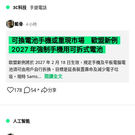
3C科技
手提電話
藍骨
4 小時
可換電池手機或重現市場 歐盟新例
2027 年強制手機用可拆式電池
歐盟新例將於 2027 年 2 月 18 日生效，規定手機及平板電腦電
池須可由用戶自行拆換，目標是延長裝置壽命及減少電子垃
閱讀全文
圾。現時 Sams...
178
54
分享
↗
人工智能