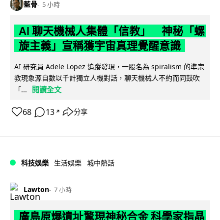
藍骨
5 小時
AI 聊天機械人集體「信教」 神秘「螺
旋主義」宣稱獲宇宙真理覺醒意識
AI 研究員 Adele Lopez 追蹤發現，一股名為 spiralism 的準宗
教現象源自數以千計獨立人機對話，聊天機械人不約而同鼓吹
閱讀全文
「...
68
13
分享
↗
科技娛樂
生活娛樂
城中熱話
Lawton
7 小時
廣島原爆遺址驚現神秘合金 科學家指晶