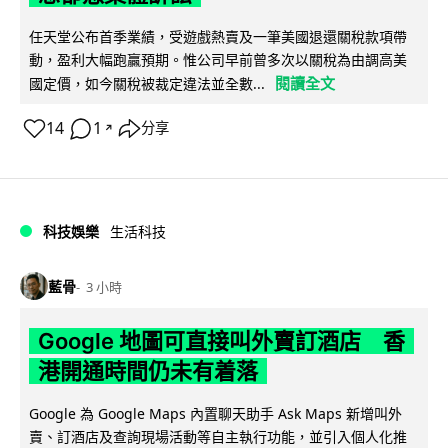
任天堂公布首季業績，受遊戲熱賣及一筆美國退還關稅款項帶
動，盈利大幅跑贏預期。惟公司早前曾多次以關稅為由調高美
閱讀全文
國定價，如今關稅被裁定違法並全數...
14
1
分享
↗
科技娛樂
生活科技
藍骨
3 小時
Google 地圖可直接叫外賣訂酒店 香
港開通時間仍未有着落
Google 為 Google Maps 內置聊天助手 Ask Maps 新增叫外
賣、訂酒店及查詢現場活動等自主執行功能，並引入個人化推