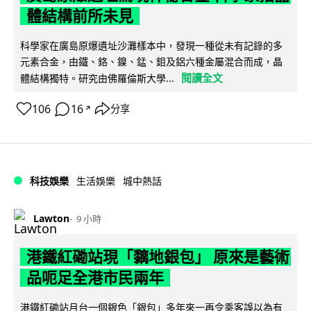
體結構前所未見
科學家在廣島原爆遺址沙灘樣本中，發現一種從未有記錄的多
元素合金，由鐵、鉻、鎳、錳、鉬及鋁六種金屬混合而成，晶
閱讀全文
體結構獨特。研究由佛羅倫斯大學...
106
16
分享
↗
科技娛樂
生活娛樂
城中熱話
Lawton
9 小時
港鐵紅磡站現「黐地銀包」 原來是藝術
品呃足全港市民兩年
港鐵紅磡站月台一個銀色「銀包」多年來一再令乘客誤以為有