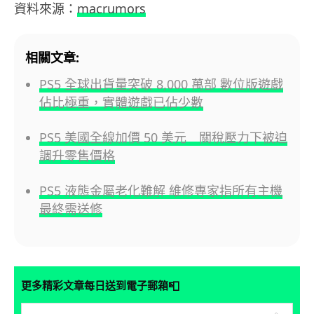
資料來源：
macrumors
相關文章:
PS5 全球出貨量突破 8,000 萬部 數位版遊戲
佔比極重，實體遊戲已佔少數
PS5 美國全線加價 50 美元 關稅壓力下被迫
調升零售價格
PS5 液態金屬老化難解 維修專家指所有主機
最終需送修
📮
更多精彩文章每日送到電子郵箱