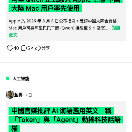
大陸 Mac 用戶率先使用
Apple 於 2026 年 8 月 8 日公布指引，確認中國大陸合資格
閱讀
Mac 用戶可將阿里巴巴千問 (Qwen) 接駁至 Siri 及寫...
全文
40
5
分享
↗
人工智能
藍骨
1 日
中國官媒批評 AI 術語濫用英文 稱
「Token」與「Agent」動搖科技話語
權