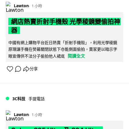
Lawton
1 小時
網店熱賣折射手機殼 光學稜鏡變偷拍神
器
中國有網上購物平台近日熱賣「折射手機殼」，利用光學稜鏡
原理讓手機在熒幕關閉狀態下亦能側面偷拍，賣家更以暗示字
閱讀全文
眼宣傳供不法分子偷拍他人裙底
分享
3C科技
手提電話
Lawton
1 小時