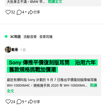
閱讀全文
大批車主不滿。BMW 早...
32
4
分享
↗
3C科技
流動音樂
音樂耳機
藍骨
1 日
Sony 傳推平價復刻版耳筒 沿用六年
舊款規格挑戰加價潮
最近有爆料指 Sony 計劃於 9 月 7 日推出平價復刻版降噪耳機
閱讀
WH-1000XM4C，規格幾乎與 2020 年 WH-1000XM4...
全文
24
9
分享
↗