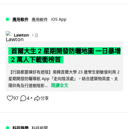
iOS App
應用軟件
應用軟件
Lawton
1 日
首爾大生 2 星期開發防曬地圖 一日暴增
2 萬人下載衝榜首
【行路都要揀好有遮陰】南韓首爾大學 23 歲學生劉敏俊利用 2
星期開發防曬導航 App「走向陰涼處」，結合建築物高度、太
閱讀全文
陽仰角及行道樹陰影...
97
4
分享
↗
科技娛樂
科技新聞