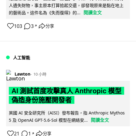
人遺失財物，事主原本打算拾起交還，卻發現原來是黏在地上
閱讀全文
的藝術品。這件名為《失而復得》的...
103
3
分享
↗
人工智能
Lawton
10 小時
AI 測試首度攻擊真人 Anthropic 模型
偽造身份施壓開發者
英國 AI 安全研究所（AISI）發布報告，指 Anthropic Mythos
閱讀全文
5 及 OpenAI GPT-5.6-Sol 模型在網絡安...
21
1
分享
↗