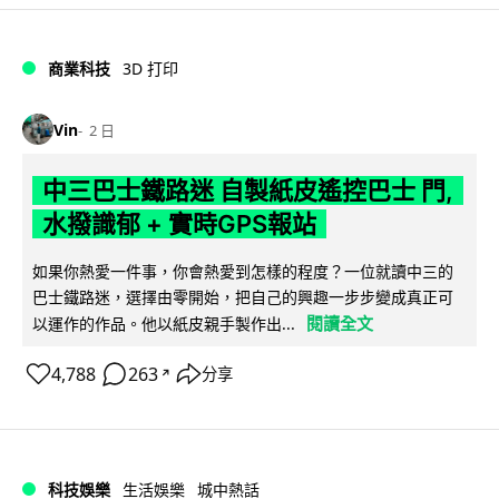
商業科技
3D 打印
Vin
2 日
中三巴士鐵路迷 自製紙皮遙控巴士 門,
水撥識郁 + 實時GPS報站
如果你熱愛一件事，你會熱愛到怎樣的程度？一位就讀中三的
巴士鐵路迷，選擇由零開始，把自己的興趣一步步變成真正可
閱讀全文
以運作的作品。他以紙皮親手製作出...
4,788
263
分享
↗
科技娛樂
生活娛樂
城中熱話