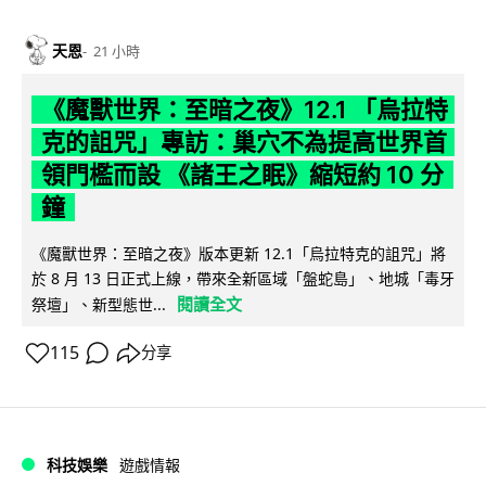
天恩
21 小時
《魔獸世界：至暗之夜》12.1 「烏拉特
克的詛咒」專訪：巢穴不為提高世界首
領門檻而設 《諸王之眠》縮短約 10 分
鐘
《魔獸世界：至暗之夜》版本更新 12.1「烏拉特克的詛咒」將
於 8 月 13 日正式上線，帶來全新區域「盤蛇島」、地城「毒牙
閱讀全文
祭壇」、新型態世...
115
分享
科技娛樂
遊戲情報