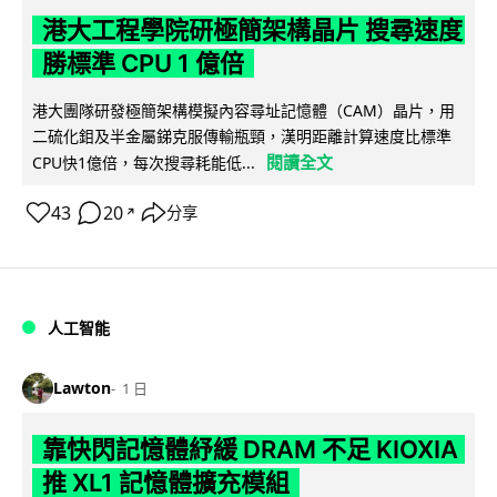
港大工程學院研極簡架構晶片 搜尋速度
勝標準 CPU 1 億倍
港大團隊研發極簡架構模擬內容尋址記憶體（CAM）晶片，用
二硫化鉬及半金屬銻克服傳輸瓶頸，漢明距離計算速度比標準
閱讀全文
CPU快1億倍，每次搜尋耗能低...
43
20
分享
↗
人工智能
Lawton
1 日
靠快閃記憶體紓緩 DRAM 不足 KIOXIA
推 XL1 記憶體擴充模組