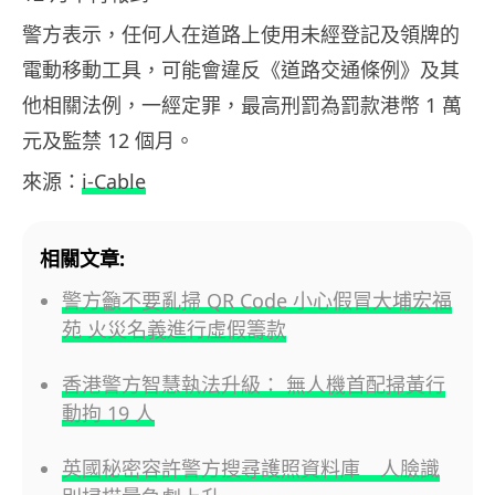
警方表示，任何人在道路上使用未經登記及領牌的
電動移動工具，可能會違反《道路交通條例》及其
他相關法例，一經定罪，最高刑罰為罰款港幣 1 萬
元及監禁 12 個月。
來源：
i-Cable
相關文章:
警方籲不要亂掃 QR Code 小心假冒大埔宏福
苑 火災名義進行虛假籌款
香港警方智慧執法升級： 無人機首配掃黃行
動拘 19 人
英國秘密容許警方搜尋護照資料庫 人臉識