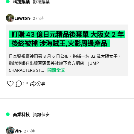
科技娛樂
影視娛樂
Lawton
2 小時
訂購 43 億日元精品後棄單 大阪女 2 年
後終被捕 涉海賊王,火影周邊產品
日本警視廳神田署 8 月 6 日公布，拘捕一名 32 歲大阪女子，
指她涉嫌在出版巨頭集英社旗下官方網店「JUMP
閱讀全文
CHARACTERS ST...
1
分享
↗
商業科技
資訊保安
Vin
2 小時