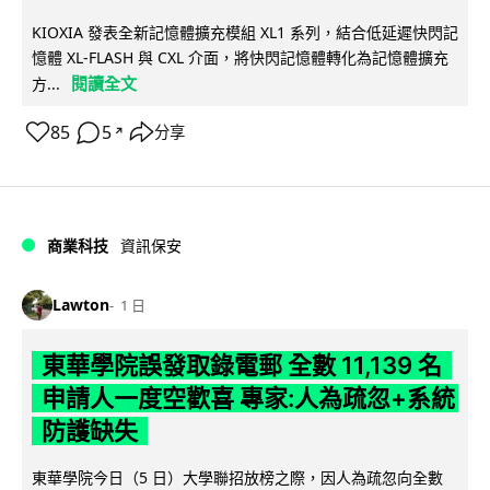
KIOXIA 發表全新記憶體擴充模組 XL1 系列，結合低延遲快閃記
憶體 XL-FLASH 與 CXL 介面，將快閃記憶體轉化為記憶體擴充
閱讀全文
方...
85
5
分享
↗
商業科技
資訊保安
Lawton
1 日
東華學院誤發取錄電郵 全數 11,139 名
申請人一度空歡喜 專家:人為疏忽+系統
防護缺失
東華學院今日（5 日）大學聯招放榜之際，因人為疏忽向全數