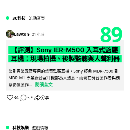
3C科技
流動音樂
89
Lawton
21 小時
【評測】Sony IER-M500 入耳式監聽
耳機：現場拍攝、後製監聽與人聲利器
談到專業混音專用的聲音監聽耳機，Sony 經典 MDR-7506 到
MDR-M1 專業錄音室耳機都為人熟悉。而現在舞台製作者與創
閱讀全文
意影像製作...
34
3
分享
↗
科技娛樂
遊戲情報