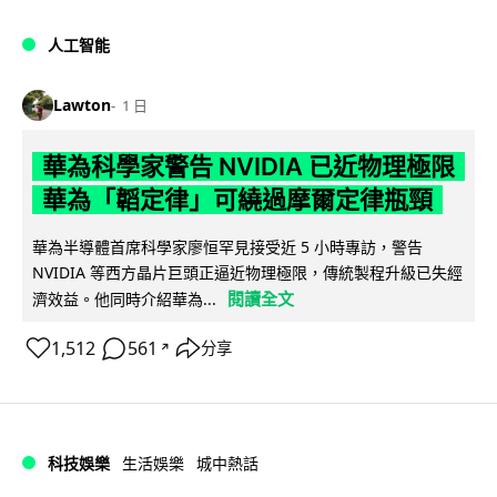
人工智能
Lawton
1 日
華為科學家警告 NVIDIA 已近物理極限
華為「韜定律」可繞過摩爾定律瓶頸
華為半導體首席科學家廖恒罕見接受近 5 小時專訪，警告
NVIDIA 等西方晶片巨頭正逼近物理極限，傳統製程升級已失經
閱讀全文
濟效益。他同時介紹華為...
1,512
561
分享
↗
科技娛樂
生活娛樂
城中熱話