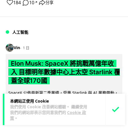
184
10
分享
↗
人工智能
Vin
1 日
Elon Musk: SpaceX 將挑戰萬億年收
入 目標明年數據中心上太空 Starlink 覆
蓋全球170國
SpaceX 公佈最新第二季業績，受惠 Starlink 與 AI 業務帶動，
閱讀
季度收入按年飆升 92% 至 78 億美元。行政總裁 Elon...
本網站正使用 Cookie
全文
我們使用 Cookie 改善網站體驗。 繼續使用
我們的網站即表示您同意我們的
Cookie 政
策
。
142
19
分享
↗