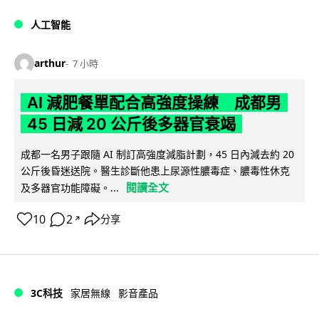
人工智能
arthur
7 小時
AI 減肥餐單配合高強度操練 成都男
45 日減 20 公斤後多器官衰竭
成都一名男子跟隨 AI 制訂高強度減脂計劃，45 日內減去約 20
公斤後昏迷送院。醫生診斷他患上尿源性膿毒症、膿毒性休克
閱讀全文
及多器官功能障礙。...
10
2
分享
↗
3C科技
家居無線
影音產品