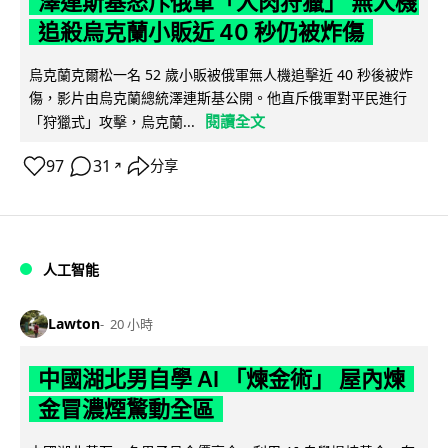
澤連斯基怒斥俄軍「人肉狩獵」 無人機
追殺烏克蘭小販近 40 秒仍被炸傷
烏克蘭克爾松一名 52 歲小販被俄軍無人機追擊近 40 秒後被炸
傷，影片由烏克蘭總統澤連斯基公開。他直斥俄軍對平民進行
閱讀全文
「狩獵式」攻擊，烏克蘭...
97
31
分享
↗
人工智能
Lawton
20 小時
中國湖北男自學 AI 「煉金術」 屋內煉
金冒濃煙驚動全區