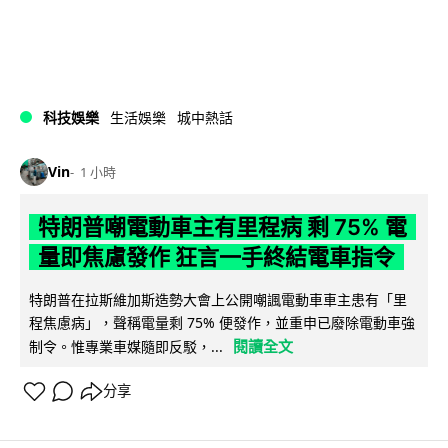
科技娛樂
生活娛樂
城中熱話
Vin
1 小時
特朗普嘲電動車主有里程病 剩 75% 電
量即焦慮發作 狂言一手終結電車指令
特朗普在拉斯維加斯造勢大會上公開嘲諷電動車車主患有「里
程焦慮病」，聲稱電量剩 75% 便發作，並重申已廢除電動車強
閱讀全文
制令。惟專業車媒隨即反駁，...
分享