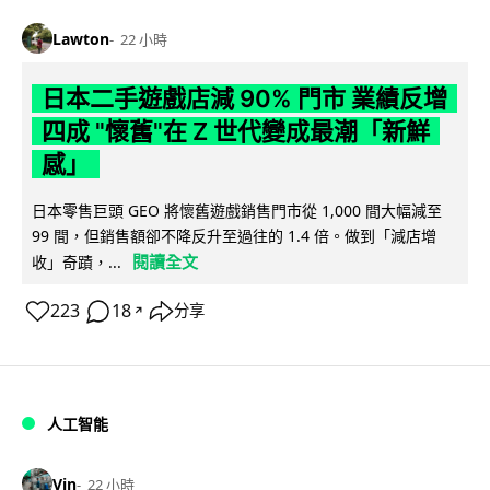
Lawton
22 小時
日本二手遊戲店減 90% 門市 業績反增
四成 "懷舊"在 Z 世代變成最潮「新鮮
感」
日本零售巨頭 GEO 將懷舊遊戲銷售門市從 1,000 間大幅減至
99 間，但銷售額卻不降反升至過往的 1.4 倍。做到「減店增
閱讀全文
收」奇蹟，...
223
18
分享
↗
人工智能
Vin
22 小時