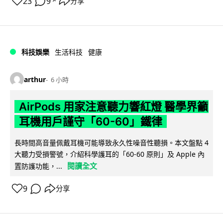
23
9
分享
↗
科技娛樂
生活科技
健康
arthur
6 小時
AirPods 用家注意聽力響紅燈 醫學界籲
耳機用戶謹守「60-60」鐵律
長時間高音量佩戴耳機可能導致永久性噪音性聽損。本文盤點 4
大聽力受損警號，介紹科學護耳的「60-60 原則」及 Apple 內
閱讀全文
置防護功能，...
9
分享