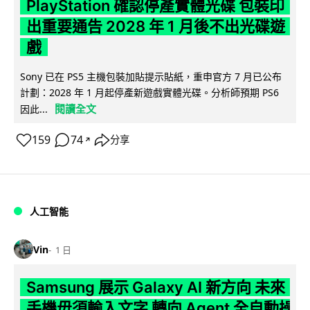
PlayStation 確認停產實體光碟 包裝印
出重要通告 2028 年 1 月後不出光碟遊
戲
Sony 已在 PS5 主機包裝加貼提示貼紙，重申官方 7 月已公布
計劃：2028 年 1 月起停產新遊戲實體光碟。分析師預期 PS6
閱讀全文
因此...
159
74
分享
↗
人工智能
Vin
1 日
Samsung 展示 Galaxy AI 新方向 未來
手機毋須輸入文字 轉向 Agent 全自動操