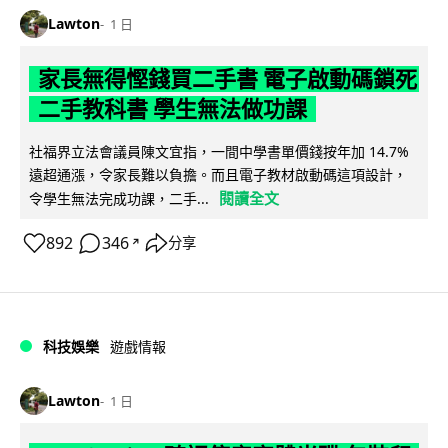
Lawton
1 日
家長無得慳錢買二手書 電子啟動碼鎖死
二手教科書 學生無法做功課
社福界立法會議員陳文宜指，一間中學書單價錢按年加 14.7%
遠超通漲，令家長難以負擔。而且電子教材啟動碼這項設計，
閱讀全文
令學生無法完成功課，二手...
892
346
分享
↗
科技娛樂
遊戲情報
Lawton
1 日