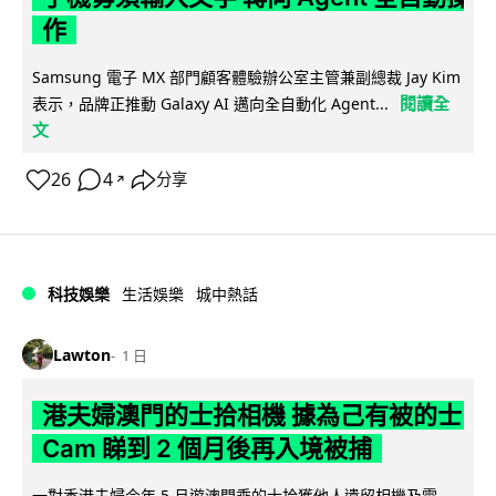
作
Samsung 電子 MX 部門顧客體驗辦公室主管兼副總裁 Jay Kim
閱讀全
表示，品牌正推動 Galaxy AI 邁向全自動化 Agent...
文
26
4
分享
↗
科技娛樂
生活娛樂
城中熱話
Lawton
1 日
港夫婦澳門的士拾相機 據為己有被的士
Cam 睇到 2 個月後再入境被捕
一對香港夫婦今年 5 月遊澳門乘的士拾獲他人遺留相機及電