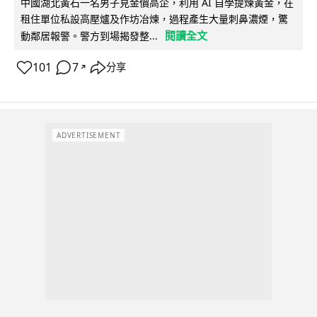
中國湖北黃石一名男子見金價高企，利用 AI 自學提煉黃金，在
租住單位私設高壓爐及作坊冶煉，過程產生大量刺鼻濃煙，驚
閱讀全文
動鄰居報警。警方到場揭發整...
101
7
分享
↗
ADVERTISEMENT