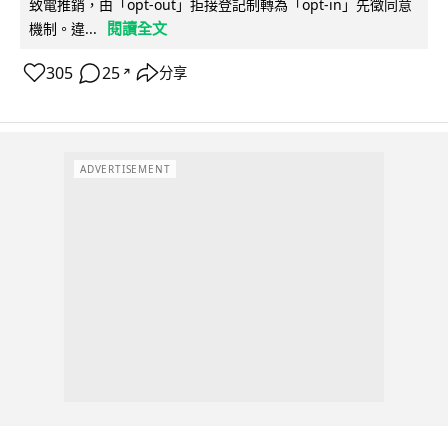
致電推銷，由「opt-out」拒接登記制轉為「opt-in」先徵同意
閱讀全文
機制。違...
305
25
分享
↗
ADVERTISEMENT