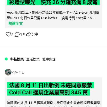
彩造型曝光 快充 26 分鐘充滿 8 成電
Audi 呢部新車，能耗竟然係25年前嘅一半。 A2 e-tron 風阻低
至0.24，每百公里只需12.8 kWh，一度電行到7.8公里。6...
閱讀全文
7
1
分享
↗
科技娛樂
生活娛樂
城中熱話
Vin
1 日
法國 8 月 11 日出新例 未經同意嚴禁
Cold Call 違規企業最高罰 345 萬
法國將於 8 月 11 日起實施新例，全面禁止企業未經消費者同意