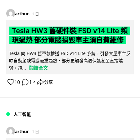
arthur
1 日
Tesla HW3 舊硬件裝 FSD v14 Lite 頻
現過熱 部分電腦損毀車主須自費維修
Tesla 向 HW3 舊車款推送 FSD v14 Lite 系統，引發大量車主反
映自動駕駛電腦嚴重過熱，部分更觸發高溫保護甚至直接燒
閱讀全文
毀，須...
10
1
分享
↗
人工智能
arthur
1 日