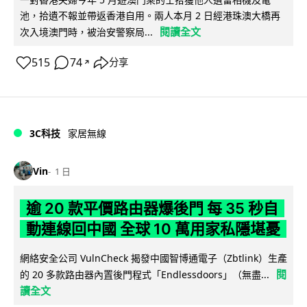
池，拾遺不報並帶返香港自用。兩人本月 2 日經港珠澳大橋再
閱讀全文
次入境澳門時，被治安警察局...
515
74
分享
↗
3C科技
家居無線
Vin
1 日
逾 20 款平價路由器爆後門 每 35 秒自
動連線回中國 全球 10 萬用家私隱堪憂
網絡安全公司 VulnCheck 揭發中國智博通電子（Zbtlink）生產
閱
的 20 多款路由器內置後門程式「Endlessdoors」（無盡...
讀全文