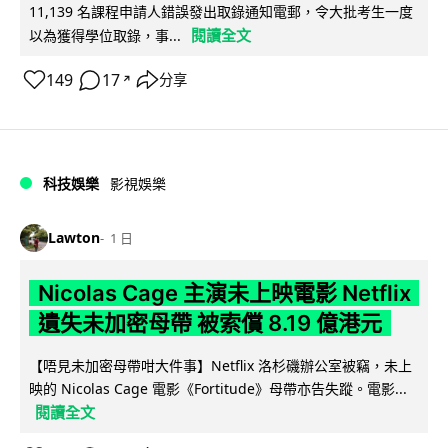
11,139 名課程申請人錯誤發出取錄通知電郵，令大批考生一度
閱讀全文
以為獲得學位取錄，事...
149
17
分享
↗
科技娛樂
影視娛樂
Lawton
1 日
Nicolas Cage 主演未上映電影 Netflix
遺失未加密母帶 被索償 8.19 億港元
【唔見未加密母帶咁大件事】Netflix 洛杉磯辦公室被竊，未上
映的 Nicolas Cage 電影《Fortitude》母帶亦告失蹤。電影...
閱讀全文