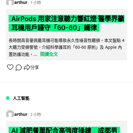
arthur
1 小時
AirPods 用家注意聽力響紅燈 醫學界籲
耳機用戶謹守「60-60」鐵律
長時間高音量佩戴耳機可能導致永久性噪音性聽損。本文盤點 4
大聽力受損警號，介紹科學護耳的「60-60 原則」及 Apple 內
閱讀全文
置防護功能，...
分享
人工智能
arthur
2 小時
AI 減肥餐單配合高強度操練 成都男