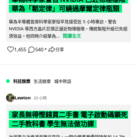
華為「韜定律」可繞過摩爾定律瓶頸
華為半導體首席科學家廖恒罕見接受近 5 小時專訪，警告
NVIDIA 等西方晶片巨頭正逼近物理極限，傳統製程升級已失經
閱讀全文
濟效益。他同時介紹華為...
1,455
540
分享
↗
科技娛樂
生活娛樂
城中熱話
Lawton
20 小時
家長無得慳錢買二手書 電子啟動碼鎖死
二手教科書 學生無法做功課
社福界立法會議員陳文宜指，一間中學書單價錢按年加 14.7%