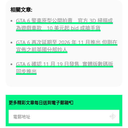
相關文章:
GTA 6 警車原型公開拍賣 官方 3D 掃描成
為遊戲車款 10 美元起 bid 成搶手貨
GTA 6 再次延期至 2026 年 11 月推出 但剛在
宣佈之前英國分部炒人
GTA 6 確認 11 月 19 日發售 實體版數碼版
同步推出
📮
更多精彩文章每日送到電子郵箱