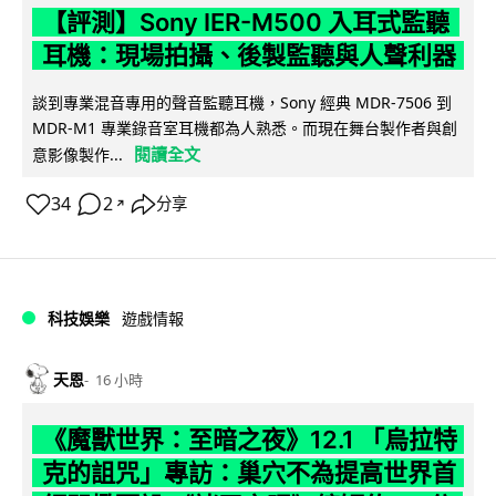
【評測】Sony IER-M500 入耳式監聽
耳機：現場拍攝、後製監聽與人聲利器
談到專業混音專用的聲音監聽耳機，Sony 經典 MDR-7506 到
MDR-M1 專業錄音室耳機都為人熟悉。而現在舞台製作者與創
閱讀全文
意影像製作...
34
2
分享
↗
科技娛樂
遊戲情報
天恩
16 小時
《魔獸世界：至暗之夜》12.1 「烏拉特
克的詛咒」專訪：巢穴不為提高世界首