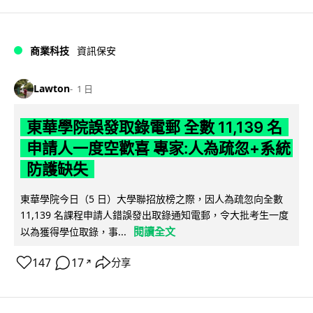
商業科技
資訊保安
Lawton
1 日
東華學院誤發取錄電郵 全數 11,139 名
申請人一度空歡喜 專家:人為疏忽+系統
防護缺失
東華學院今日（5 日）大學聯招放榜之際，因人為疏忽向全數
11,139 名課程申請人錯誤發出取錄通知電郵，令大批考生一度
閱讀全文
以為獲得學位取錄，事...
147
17
分享
↗