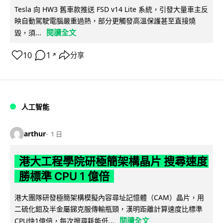
Tesla 向 HW3 舊車款推送 FSD v14 Lite 系統，引發大量車主反
映自動駕駛電腦嚴重過熱，部分更觸發高溫保護甚至直接燒
閱讀全文
毀，須...
10
1
分享
↗
人工智能
arthur
1 日
港大工程學院研極簡架構晶片 搜尋速度
勝標準 CPU 1 億倍
港大團隊研發極簡架構模擬內容尋址記憶體（CAM）晶片，用
二硫化鉬及半金屬銻克服傳輸瓶頸，漢明距離計算速度比標準
閱讀全文
CPU快1億倍，每次搜尋耗能低...