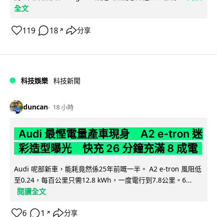
全文
119
18
分享
↗
科技娛樂
科技新聞
duncan
18 小時
Audi 最慳電量產車現身 A2 e-tron 迷
彩造型曝光 快充 26 分鐘充滿 8 成電
Audi 呢部新車，能耗竟然係25年前嘅一半。 A2 e-tron 風阻低
至0.24，每百公里只需12.8 kWh，一度電行到7.8公里。6...
閱讀全文
6
1
分享
↗