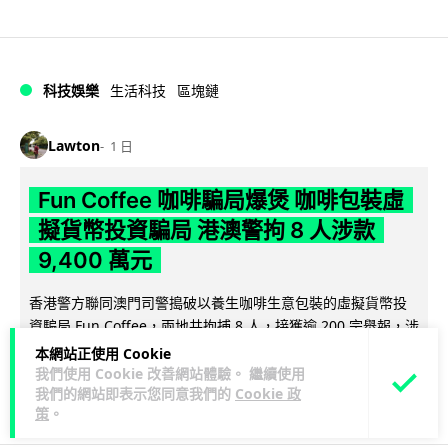
科技娛樂
生活科技
區塊鏈
Lawton
1 日
Fun Coffee 咖啡騙局爆煲 咖啡包裝虛
擬貨幣投資騙局 港澳警拘 8 人涉款
9,400 萬元
香港警方聯同澳門司警搗破以養生咖啡生意包裝的虛擬貨幣投
資騙局 Fun Coffee，兩地共拘捕 8 人，接獲逾 200 宗舉報，涉
閱讀全文
款 9,4...
本網站正使用 Cookie
我們使用 Cookie 改善網站體驗。 繼續使用
119
10
我們的網站即表示您同意我們的
Cookie 政
分享
↗
策
。