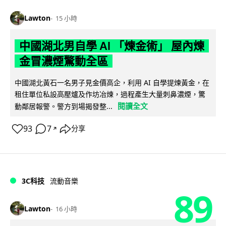
Lawton
15 小時
中國湖北男自學 AI 「煉金術」 屋內煉
金冒濃煙驚動全區
中國湖北黃石一名男子見金價高企，利用 AI 自學提煉黃金，在
租住單位私設高壓爐及作坊冶煉，過程產生大量刺鼻濃煙，驚
閱讀全文
動鄰居報警。警方到場揭發整...
93
7
分享
↗
3C科技
流動音樂
89
Lawton
16 小時