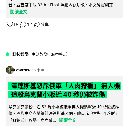
音，並首度下放 32-bit Float 浮點內錄功能。本文經實測其...
閱讀全文
18
1
分享
↗
科技娛樂
生活娛樂
城中熱話
Lawton
15 小時
澤連斯基怒斥俄軍「人肉狩獵」 無人機
追殺烏克蘭小販近 40 秒仍被炸傷
烏克蘭克爾松一名 52 歲小販被俄軍無人機追擊近 40 秒後被炸
傷，影片由烏克蘭總統澤連斯基公開。他直斥俄軍對平民進行
閱讀全文
「狩獵式」攻擊，烏克蘭...