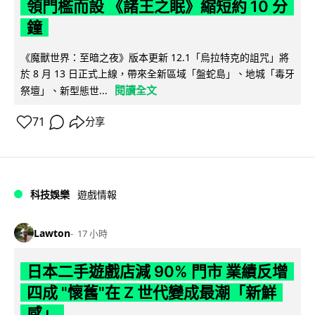
領門檻而設 《諸王之眠》縮短約 10 分
鐘
《魔獸世界：至暗之夜》版本更新 12.1「烏拉特克的詛咒」將
於 8 月 13 日正式上線，帶來全新區域「盤蛇島」、地城「毒牙
閱讀全文
祭壇」、新型態世...
71
分享
科技娛樂
遊戲情報
Lawton
17 小時
日本二手遊戲店減 90% 門市 業績反增
四成 "懷舊"在 Z 世代變成最潮「新鮮
感」