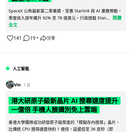
SpaceX 公佈最新第二季業績，受惠 Starlink 與 AI 業務帶動，
閱讀
季度收入按年飆升 92% 至 78 億美元。行政總裁 Elon...
全文
141
19
分享
↗
人工智能
Vin
1 日
港大研原子級新晶片 AI 搜尋速度提升
一億倍 手機人臉識別免上雲端
香港大學團隊成功研發原子級厚度的「模擬存內搜尋」晶片，
比傳統 CPU 搜尋速度快約 1 億倍，延遲低至 36 皮秒（即