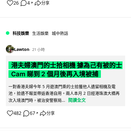
26
4
分享
↗
科技娛樂
生活娛樂
城中熱話
Lawton
21 小時
港夫婦澳門的士拾相機 據為己有被的士
Cam 睇到 2 個月後再入境被捕
一對香港夫婦今年 5 月遊澳門乘的士拾獲他人遺留相機及電
池，拾遺不報並帶返香港自用。兩人本月 2 日經港珠澳大橋再
閱讀全文
次入境澳門時，被治安警察局...
482
67
分享
↗