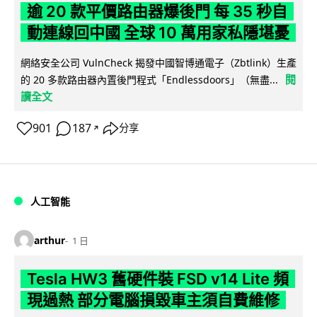
逾 20 款平價路由器爆後門 每 35 秒自
動連線回中國 全球 10 萬用家私隱堪憂
網絡安全公司 VulnCheck 揭發中國智博通電子（Zbtlink）生產
閱
的 20 多款路由器內置後門程式「Endlessdoors」（無盡...
讀全文
901
187
分享
↗
人工智能
arthur
1 日
Tesla HW3 舊硬件裝 FSD v14 Lite 頻
現過熱 部分電腦損毀車主須自費維修