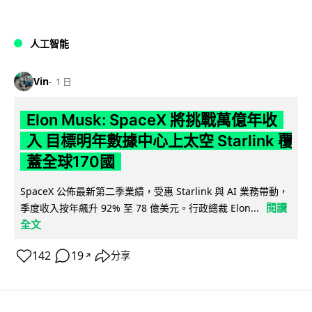
人工智能
Vin
1 日
Elon Musk: SpaceX 將挑戰萬億年收
入 目標明年數據中心上太空 Starlink 覆
蓋全球170國
SpaceX 公佈最新第二季業績，受惠 Starlink 與 AI 業務帶動，
閱讀
季度收入按年飆升 92% 至 78 億美元。行政總裁 Elon...
全文
142
19
分享
↗