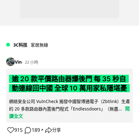
3C科技
家居無線
Vin
22 小時
逾 20 款平價路由器爆後門 每 35 秒自
動連線回中國 全球 10 萬用家私隱堪憂
網絡安全公司 VulnCheck 揭發中國智博通電子（Zbtlink）生產
閱
的 20 多款路由器內置後門程式「Endlessdoors」（無盡...
讀全文
915
189
分享
↗