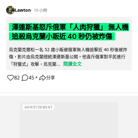
Lawton
15 小時
澤連斯基怒斥俄軍「人肉狩獵」 無人機
追殺烏克蘭小販近 40 秒仍被炸傷
烏克蘭克爾松一名 52 歲小販被俄軍無人機追擊近 40 秒後被炸
傷，影片由烏克蘭總統澤連斯基公開。他直斥俄軍對平民進行
閱讀全文
「狩獵式」攻擊，烏克蘭...
82
45
分享
↗
ADVERTISEMENT