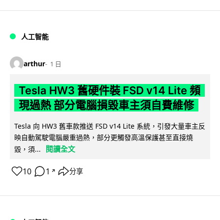
人工智能
arthur
1 日
Tesla HW3 舊硬件裝 FSD v14 Lite 頻
現過熱 部分電腦損毀車主須自費維修
Tesla 向 HW3 舊車款推送 FSD v14 Lite 系統，引發大量車主反
映自動駕駛電腦嚴重過熱，部分更觸發高溫保護甚至直接燒
閱讀全文
毀，須...
10
1
分享
↗