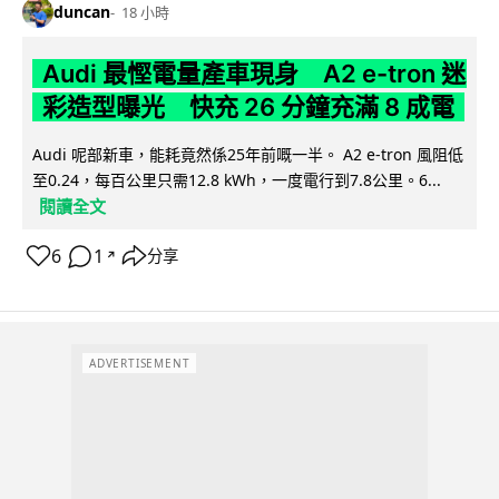
duncan
18 小時
Audi 最慳電量產車現身 A2 e-tron 迷
彩造型曝光 快充 26 分鐘充滿 8 成電
Audi 呢部新車，能耗竟然係25年前嘅一半。 A2 e-tron 風阻低
至0.24，每百公里只需12.8 kWh，一度電行到7.8公里。6...
閱讀全文
6
1
分享
↗
ADVERTISEMENT