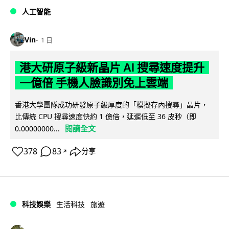
人工智能
Vin
1 日
港大研原子級新晶片 AI 搜尋速度提升
一億倍 手機人臉識別免上雲端
香港大學團隊成功研發原子級厚度的「模擬存內搜尋」晶片，
比傳統 CPU 搜尋速度快約 1 億倍，延遲低至 36 皮秒（即
閱讀全文
0.00000000...
378
83
分享
↗
科技娛樂
生活科技
旅遊