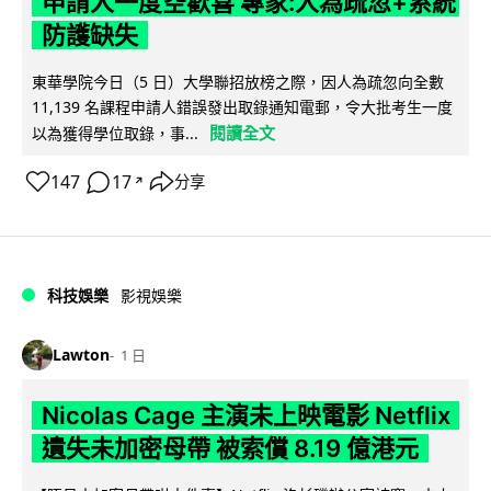
申請人一度空歡喜 專家:人為疏忽+系統
防護缺失
東華學院今日（5 日）大學聯招放榜之際，因人為疏忽向全數
11,139 名課程申請人錯誤發出取錄通知電郵，令大批考生一度
閱讀全文
以為獲得學位取錄，事...
147
17
分享
↗
科技娛樂
影視娛樂
Lawton
1 日
Nicolas Cage 主演未上映電影 Netflix
遺失未加密母帶 被索償 8.19 億港元