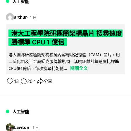
人工智能
arthur
1 日
港大工程學院研極簡架構晶片 搜尋速度
勝標準 CPU 1 億倍
港大團隊研發極簡架構模擬內容尋址記憶體（CAM）晶片，用
二硫化鉬及半金屬銻克服傳輸瓶頸，漢明距離計算速度比標準
閱讀全文
CPU快1億倍，每次搜尋耗能低...
43
20
分享
↗
人工智能
Lawton
1 日