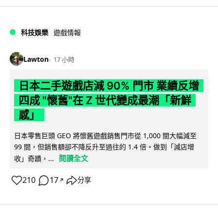
科技娛樂
遊戲情報
Lawton
17 小時
日本二手遊戲店減 90% 門市 業績反增
四成 "懷舊"在 Z 世代變成最潮「新鮮
感」
日本零售巨頭 GEO 將懷舊遊戲銷售門市從 1,000 間大幅減至
99 間，但銷售額卻不降反升至過往的 1.4 倍。做到「減店增
閱讀全文
收」奇蹟，...
210
17
分享
↗