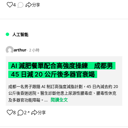
4
分享
人工智能
arthur
2 小時
AI 減肥餐單配合高強度操練 成都男
45 日減 20 公斤後多器官衰竭
成都一名男子跟隨 AI 制訂高強度減脂計劃，45 日內減去約 20
公斤後昏迷送院。醫生診斷他患上尿源性膿毒症、膿毒性休克
閱讀全文
及多器官功能障礙。...
8
2
分享
↗