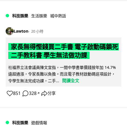
科技娛樂
生活娛樂
城中熱話
Lawton
20 小時
家長無得慳錢買二手書 電子啟動碼鎖死
二手教科書 學生無法做功課
社福界立法會議員陳文宜指，一間中學書單價錢按年加 14.7%
遠超通漲，令家長難以負擔。而且電子教材啟動碼這項設計，
閱讀全文
令學生無法完成功課，二手...
851
328
分享
↗
科技娛樂
遊戲情報