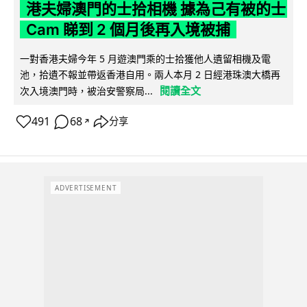
港夫婦澳門的士拾相機 據為己有被的士
Cam 睇到 2 個月後再入境被捕
一對香港夫婦今年 5 月遊澳門乘的士拾獲他人遺留相機及電
池，拾遺不報並帶返香港自用。兩人本月 2 日經港珠澳大橋再
閱讀全文
次入境澳門時，被治安警察局...
491
68
分享
↗
ADVERTISEMENT