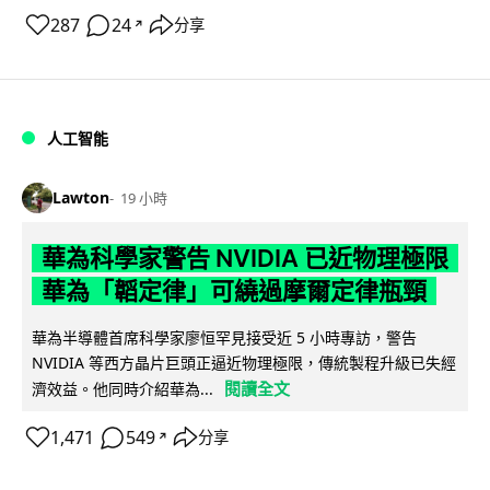
287
24
分享
↗
人工智能
Lawton
19 小時
華為科學家警告 NVIDIA 已近物理極限
華為「韜定律」可繞過摩爾定律瓶頸
華為半導體首席科學家廖恒罕見接受近 5 小時專訪，警告
NVIDIA 等西方晶片巨頭正逼近物理極限，傳統製程升級已失經
閱讀全文
濟效益。他同時介紹華為...
1,471
549
分享
↗