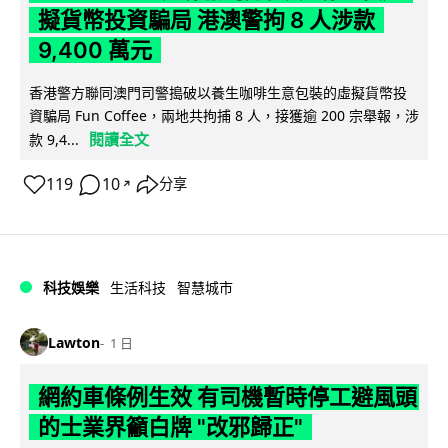
擬貨幣投資騙局 港澳警拘 8 人涉款
9,400 萬元
香港警方聯同澳門司警搗破以養生咖啡生意包裝的虛擬貨幣投
資騙局 Fun Coffee，兩地共拘捕 8 人，接獲逾 200 宗舉報，涉
閱讀全文
款 9,4...
119
10
分享
↗
科技娛樂
生活科技
智慧城市
Lawton
1 日
網約車條例生效 有司機暫時停工避風頭
的士業界籲白牌 "改邪歸正"