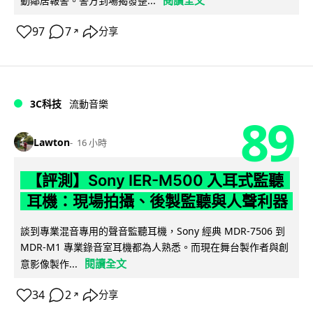
動鄰居報警。警方到場揭發整...
97
7
分享
↗
3C科技
流動音樂
89
Lawton
16 小時
【評測】Sony IER-M500 入耳式監聽
耳機：現場拍攝、後製監聽與人聲利器
談到專業混音專用的聲音監聽耳機，Sony 經典 MDR-7506 到
MDR-M1 專業錄音室耳機都為人熟悉。而現在舞台製作者與創
閱讀全文
意影像製作...
34
2
分享
↗