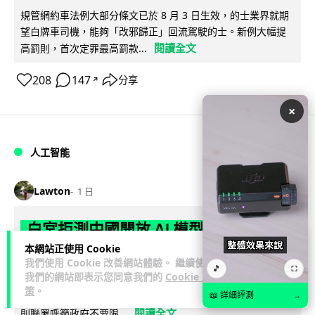
規管網約車法例大部分條文已於 8 月 3 日生效，的士業界就期
望白牌車司機，能夠「改邪歸正」回流駕駛的士。新例大幅提
閱讀全文
高罰則，首次定罪最高罰款...
208
147
分享
↗
×
人工智能
Lawton
1 日
白宮拒測中國開放 AI 模型 業界質疑安
全框架選擇性執行
本網站正使用 Cookie
我們使用 Cookie 改善網站體驗。 繼續使用
🎵
⛶
我們的網站即表示您同意我們的
Cookie 政
彭博社報道，白宮通知美國頂尖 AI 公司，中國開發的開放權重
策
。
模型將不納入特朗普政府新 AI 安全框架的測試範圍。美國業界
📖 詳細評測
→
閱讀全文
則聯署呼籲政府不要限...