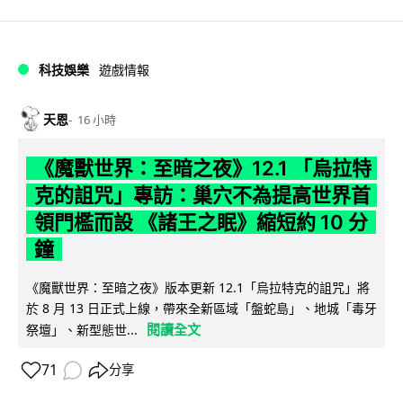
科技娛樂
遊戲情報
天恩
16 小時
《魔獸世界：至暗之夜》12.1 「烏拉特
克的詛咒」專訪：巢穴不為提高世界首
領門檻而設 《諸王之眠》縮短約 10 分
鐘
《魔獸世界：至暗之夜》版本更新 12.1「烏拉特克的詛咒」將
於 8 月 13 日正式上線，帶來全新區域「盤蛇島」、地城「毒牙
閱讀全文
祭壇」、新型態世...
71
分享