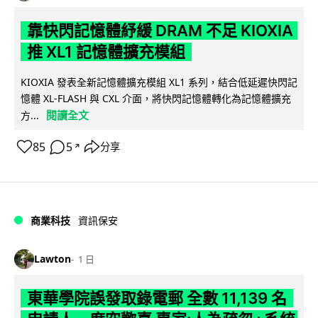
靠快閃記憶體紓緩 DRAM 不足 KIOXIA
推 XL1 記憶體擴充模組
KIOXIA 發表全新記憶體擴充模組 XL1 系列，結合低延遲快閃記
憶體 XL-FLASH 與 CXL 介面，將快閃記憶體轉化為記憶體擴充
閱讀全文
方...
85
5
分享
↗
商業科技
資訊保安
Lawton
1 日
東華學院誤發取錄電郵 全數 11,139 名