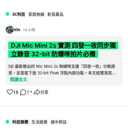
3C科技
家居無線
影音產品
Vin
14 小時
DJI Mic Mini 2s 實測 四發一收同步獨
立錄音 32-bit 防爆咪拍片必備
DJI 最新推出的 Mic Mini 2s 無線咪支援「四發一收」分軌錄
音，並首度下放 32-bit Float 浮點內錄功能。本文經實測其...
閱讀全文
18
1
分享
↗
科技娛樂
生活娛樂
城中熱話