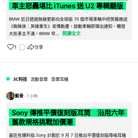
車主怒轟堪比 iTunes 送 U2 專輯翻版
BMW 近日透過無線更新向全球逾 70 個市場車輛中控熒幕推送
《蜘蛛俠：英雄重生》宣傳動畫，啟動車輛即彈出通知，觸發
閱讀全文
大批車主不滿。BMW 早...
1
分享
3C科技
流動音樂
音樂耳機
藍骨
7 小時
Sony 傳推平價復刻版耳筒 沿用六年
舊款規格挑戰加價潮
最近有爆料指 Sony 計劃於 9 月 7 日推出平價復刻版降噪耳機