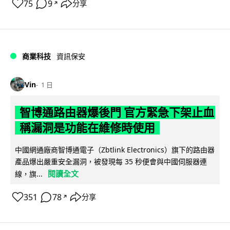
75
9
分享
↗
商業科技
資訊保安
Vin
1 日
智博通路由器爆後門 官方緊急下架止血
稱漏洞是功能在維修時使用
中國網通廠商智博通電子（Zbtlink Electronics）旗下的路由器
產品爆出嚴重安全漏洞，被發現每 35 秒便會與中國伺服器連
閱讀全文
線，旗...
351
78
分享
↗