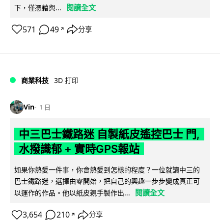
閱讀全文
下，僅憑藉與...
571
49
分享
↗
商業科技
3D 打印
Vin
1 日
中三巴士鐵路迷 自製紙皮遙控巴士 門,
水撥識郁 + 實時GPS報站
如果你熱愛一件事，你會熱愛到怎樣的程度？一位就讀中三的
巴士鐵路迷，選擇由零開始，把自己的興趣一步步變成真正可
閱讀全文
以運作的作品。他以紙皮親手製作出...
3,654
210
分享
↗