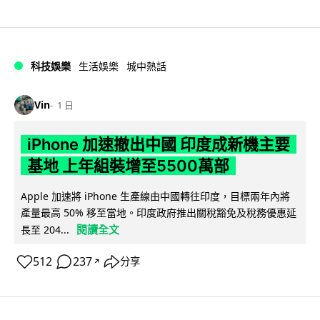
科技娛樂
生活娛樂
城中熱話
Vin
1 日
iPhone 加速撤出中國 印度成新機主要
基地 上年組裝增至5500萬部
Apple 加速將 iPhone 生產線由中國轉往印度，目標兩年內將
產量最高 50% 移至當地。印度政府推出關稅豁免及稅務優惠延
閱讀全文
長至 204...
512
237
分享
↗