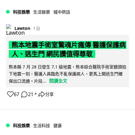
科技娛樂
生活娛樂
城中熱話
Lawton
1 日
熊本地震手術室驚魂片瘋傳 醫護保護病
人、逃生門 網民讚值得尊敬
熊本縣 7 月 28 日發生 7.1 級地震，熊本綜合醫院手術室鏡頭拍
下地震一刻，醫護人員臨危不亂保護病人，更馬上開逃生門確
閱讀全文
保出口流通。片段...
67
21
分享
↗
科技娛樂
生活科技
健康