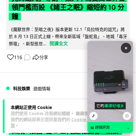
領門檻而設 《諸王之眠》縮短約 10 分
鐘
《魔獸世界：至暗之夜》版本更新 12.1「烏拉特克的詛咒」將
於 8 月 13 日正式上線，帶來全新區域「盤蛇島」、地城「毒牙
閱讀全文
祭壇」、新型態世...
×
116
分享
科技娛樂
遊戲情報
Lawton
2 日
本網站正使用 Cookie
我們使用 Cookie 改善網站體驗。 繼續使用
🎵
⛶
我們的網站即表示您同意我們的
Cookie 政
日本二手遊戲店減 90% 門市 業績反增
策
。
📖 詳細評測
→
四成 "懷舊"在 Z 世代變成最潮「新鮮