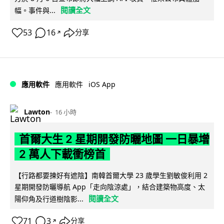
閱讀全文
幅。事件與...
53
16
分享
↗
iOS App
應用軟件
應用軟件
Lawton
16 小時
首爾大生 2 星期開發防曬地圖 一日暴增
2 萬人下載衝榜首
【行路都要揀好有遮陰】南韓首爾大學 23 歲學生劉敏俊利用 2
星期開發防曬導航 App「走向陰涼處」，結合建築物高度、太
閱讀全文
陽仰角及行道樹陰影...
71
3
分享
↗