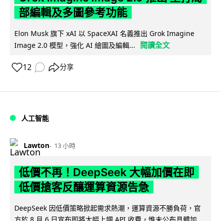
部編輯及多圖參考功能
Elon Musk 旗下 xAI 以 SpaceXAI 名義推出 Grok Imagine
閱讀全文
Image 2.0 模型，強化 AI 繪圖及編輯...
12
分享
人工智能
Lawton
13 小時
低價不再！DeepSeek 大幅加價在即
低價搶客反釀運算資源告急
DeepSeek 因低價策略掀起需求熱潮，運算資源不勝負荷，官
方於 8 月 6 日宣布即將大幅上調 API 收費，惟未公布具體加