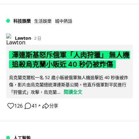
科技娛樂
生活娛樂
城中熱話
Lawton
2 日
澤連斯基怒斥俄軍「人肉狩獵」 無人機
追殺烏克蘭小販近 40 秒仍被炸傷
烏克蘭克爾松一名 52 歲小販被俄軍無人機追擊近 40 秒後被炸
傷，影片由烏克蘭總統澤連斯基公開。他直斥俄軍對平民進行
閱讀全文
「狩獵式」攻擊，烏克蘭...
126
41
分享
↗
人工智能