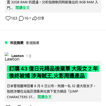
置 32GB RAM 的建議。分析指微軟同時新推出的 8GB RAM 入
閱讀全文
門...
163
16
分享
↗
科技娛樂
影視娛樂
Lawton
1 日
訂購 43 億日元精品後棄單 大阪女 2 年
後終被捕 涉海賊王,火影周邊產品
日本警視廳神田署 8 月 6 日公布，拘捕一名 32 歲大阪女子，
指她涉嫌在出版巨頭集英社旗下官方網店「JUMP
閱讀全文
CHARACTERS ST...