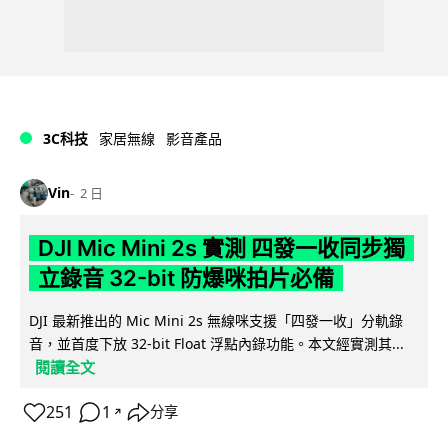
3C科技
家居無線
影音產品
Vin
2 日
DJI Mic Mini 2s 實測 四發一收同步獨
立錄音 32-bit 防爆咪拍片必備
DJI 最新推出的 Mic Mini 2s 無線咪支援「四發一收」分軌錄
音，並首度下放 32-bit Float 浮點內錄功能。本文經實測其...
閱讀全文
251
1
分享
↗