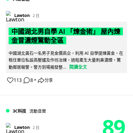
Lawton
2 日
中國湖北男自學 AI 「煉金術」 屋內煉
金冒濃煙驚動全區
中國湖北黃石一名男子見金價高企，利用 AI 自學提煉黃金，在
租住單位私設高壓爐及作坊冶煉，過程產生大量刺鼻濃煙，驚
閱讀全文
動鄰居報警。警方到場揭發整...
113
8
分享
↗
3C科技
流動音樂
89
Lawton
2 日