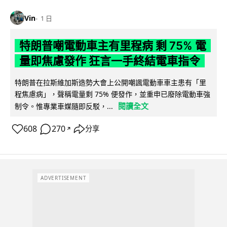
Vin
1 日
特朗普嘲電動車主有里程病 剩 75% 電
量即焦慮發作 狂言一手終結電車指令
特朗普在拉斯維加斯造勢大會上公開嘲諷電動車車主患有「里
程焦慮病」，聲稱電量剩 75% 便發作，並重申已廢除電動車強
閱讀全文
制令。惟專業車媒隨即反駁，...
608
270
分享
↗
ADVERTISEMENT