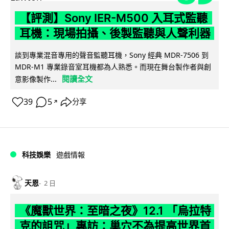
【評測】Sony IER-M500 入耳式監聽
耳機：現場拍攝、後製監聽與人聲利器
談到專業混音專用的聲音監聽耳機，Sony 經典 MDR-7506 到
MDR-M1 專業錄音室耳機都為人熟悉。而現在舞台製作者與創
閱讀全文
意影像製作...
39
5
分享
↗
科技娛樂
遊戲情報
天恩
2 日
《魔獸世界：至暗之夜》12.1 「烏拉特
克的詛咒」專訪：巢穴不為提高世界首