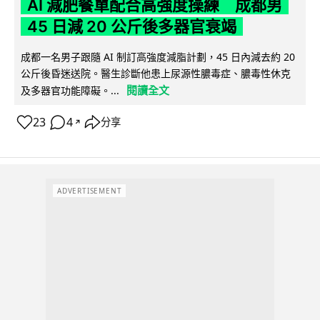
AI 減肥餐單配合高強度操練 成都男
45 日減 20 公斤後多器官衰竭
成都一名男子跟隨 AI 制訂高強度減脂計劃，45 日內減去約 20
公斤後昏迷送院。醫生診斷他患上尿源性膿毒症、膿毒性休克
閱讀全文
及多器官功能障礙。...
23
4
分享
↗
ADVERTISEMENT