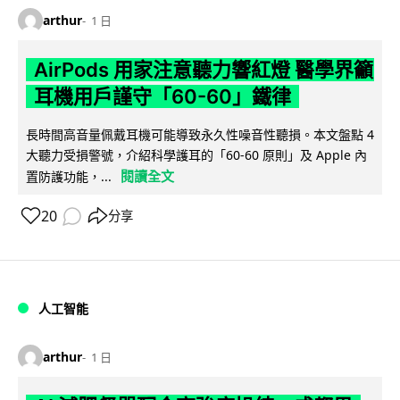
arthur
1 日
AirPods 用家注意聽力響紅燈 醫學界籲
耳機用戶謹守「60-60」鐵律
長時間高音量佩戴耳機可能導致永久性噪音性聽損。本文盤點 4
大聽力受損警號，介紹科學護耳的「60-60 原則」及 Apple 內
閱讀全文
置防護功能，...
20
分享
人工智能
arthur
1 日