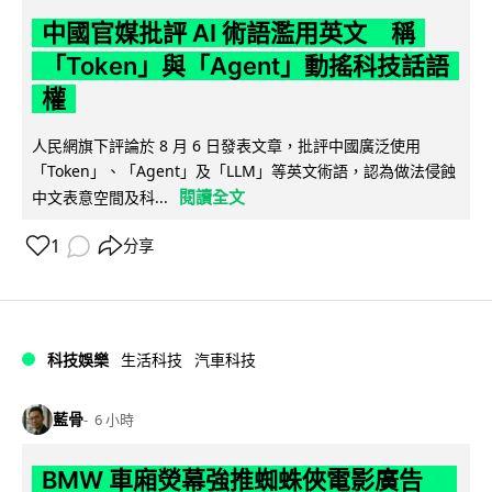
中國官媒批評 AI 術語濫用英文 稱
「Token」與「Agent」動搖科技話語
權
人民網旗下評論於 8 月 6 日發表文章，批評中國廣泛使用
「Token」、「Agent」及「LLM」等英文術語，認為做法侵蝕
閱讀全文
中文表意空間及科...
1
分享
科技娛樂
生活科技
汽車科技
藍骨
6 小時
BMW 車廂熒幕強推蜘蛛俠電影廣告