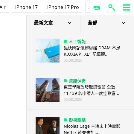
Air
iPhone 17
iPhone 17 Pro
AirPods Pro 3
Ap
最新文章
全部
人工智能
靠快閃記憶體紓緩 DRAM 不足
KIOXIA 推 XL1 記憶體...
05.08.2026
資訊保安
東華學院誤發取錄電郵 全數
11,139 名申請人一度空歡喜 ...
05.08.2026
影視娛樂
Nicolas Cage 主演未上映電影
Netflix 遺失未加...