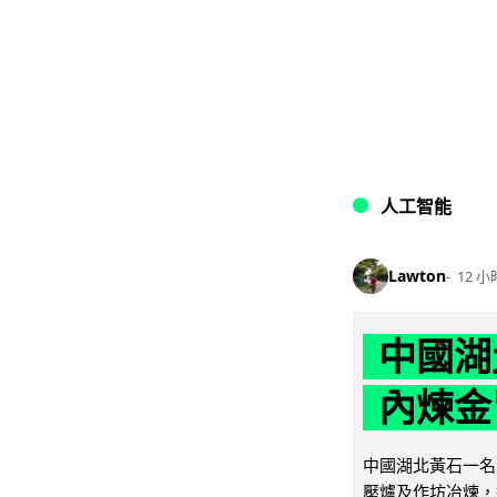
人工智能
Lawton
12 小
中國湖
內煉金
中國湖北黃石一名
壓爐及作坊冶煉，