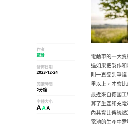
作者
藍骨
電動車的一大賣
過如果把製作和
發佈日期
2023-12-24
則一直受到爭議
里以上，才會比
閱讀時間
2分鐘
最近來自德國工
字體大小
算了生產和充電等
A
A
A
內其實比傳統燃
電池的生產中需