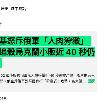
活娛樂
城中熱話
時
基怒斥俄軍「人肉狩獵」
追殺烏克蘭小販近 40 秒仍
52 歲小販被俄軍無人機追擊近 40 秒後被炸傷，影片由烏克
開。他直斥俄軍對平民進行「狩獵式」攻擊，烏克蘭...
閱讀
分享