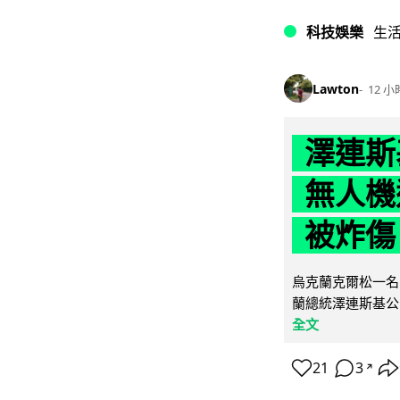
科技娛樂
生
Lawton
12 小
澤連斯
無人機
被炸傷
烏克蘭克爾松一名 
蘭總統澤連斯基公
全文
21
3
↗