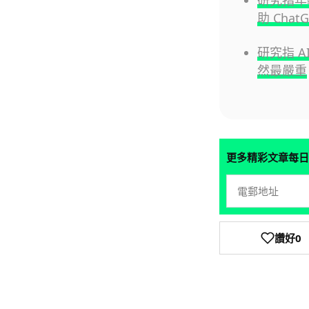
研究指年
助 Ch
研究指 A
然最嚴重
更多精彩文章每日
讚好
0