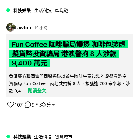
科技娛樂
生活科技
區塊鏈
Lawton
19 小時
Fun Coffee 咖啡騙局爆煲 咖啡包裝虛
擬貨幣投資騙局 港澳警拘 8 人涉款
9,400 萬元
香港警方聯同澳門司警搗破以養生咖啡生意包裝的虛擬貨幣投
資騙局 Fun Coffee，兩地共拘捕 8 人，接獲逾 200 宗舉報，涉
閱讀全文
款 9,4...
107
9
分享
↗
科技娛樂
生活科技
智慧城市