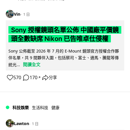
Vin
1 日
Sony 授權鏡頭名單公佈 中國廠平價鏡
頭全數缺席 Nikon 已告唯卓仕侵權
Sony 公佈截至 2026 年 7 月的 E-Mount 鏡頭官方授權合作夥
伴名單，共 9 間夥伴入圍，包括蔡司、富士、適馬、騰龍等傳
閱讀全文
統光...
570
170
分享
↗
科技娛樂
生活科技
健康
Lawton
1 日