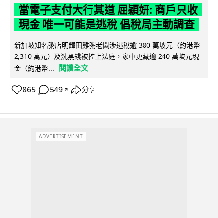
當電子支付大行其道 屈穎妍: 商戶只收
現金 唯一可能是逃稅 倡稅局主動調查
新加坡知名粥店明輝田雞粥老闆涉逃稅逾 380 萬坡元（約港幣
2,310 萬元）及洗黑錢被控上法庭，家中更藏逾 240 萬坡元現
閱讀全文
金（約港幣...
865
549
分享
↗
ADVERTISEMENT