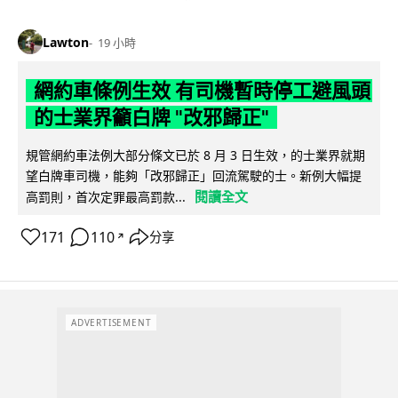
Lawton
19 小時
網約車條例生效 有司機暫時停工避風頭
的士業界籲白牌 "改邪歸正"
規管網約車法例大部分條文已於 8 月 3 日生效，的士業界就期
望白牌車司機，能夠「改邪歸正」回流駕駛的士。新例大幅提
閱讀全文
高罰則，首次定罪最高罰款...
171
110
分享
↗
ADVERTISEMENT