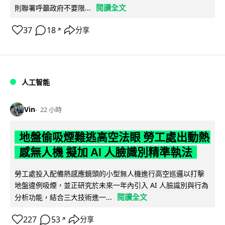
閱讀全文
則聯署呼籲政府不要限...
37
18
分享
↗
人工智能
Vin
22 小時
地盤偷吸煙難逃高空法眼 勞工處出動熱
感無人機 擬加 AI 人臉識別精準執法
勞工處投入配備熱感應鏡頭的小型無人機進行高空巡邏以打擊
地盤違例吸煙，並正研究於未來一年內引入 AI 人臉識別與行為
閱讀全文
分析功能，結合三大技術進一...
227
53
分享
↗