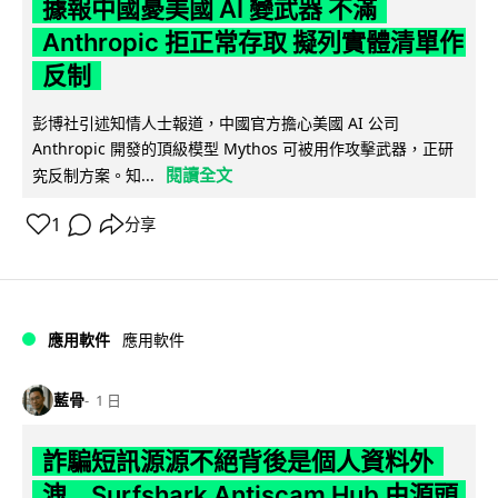
據報中國憂美國 AI 變武器 不滿
Anthropic 拒正常存取 擬列實體清單作
反制
彭博社引述知情人士報道，中國官方擔心美國 AI 公司
Anthropic 開發的頂級模型 Mythos 可被用作攻擊武器，正研
閱讀全文
究反制方案。知...
1
分享
應用軟件
應用軟件
藍骨
1 日
詐騙短訊源源不絕背後是個人資料外
洩 Surfshark Antiscam Hub 由源頭