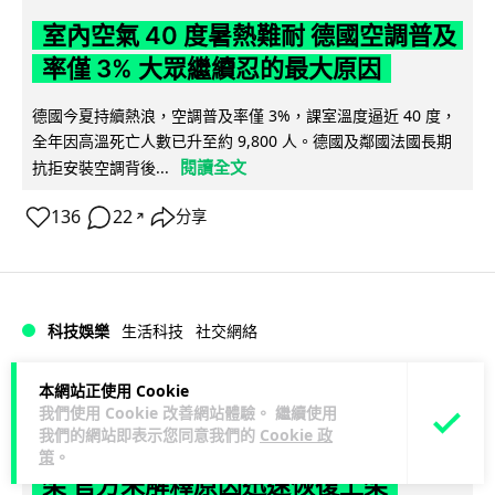
室內空氣 40 度暑熱難耐 德國空調普及
率僅 3% 大眾繼續忍的最大原因
德國今夏持續熱浪，空調普及率僅 3%，課室溫度逼近 40 度，
全年因高溫死亡人數已升至約 9,800 人。德國及鄰國法國長期
閱讀全文
抗拒安裝空調背後...
136
22
分享
↗
科技娛樂
生活科技
社交網絡
本網站正使用 Cookie
Lawton
1 日
我們使用 Cookie 改善網站體驗。 繼續使用
我們的網站即表示您同意我們的
Cookie 政
Telegram 一度從 Apple App Store 下
策
。
架 官方未解釋原因迅速恢復上架