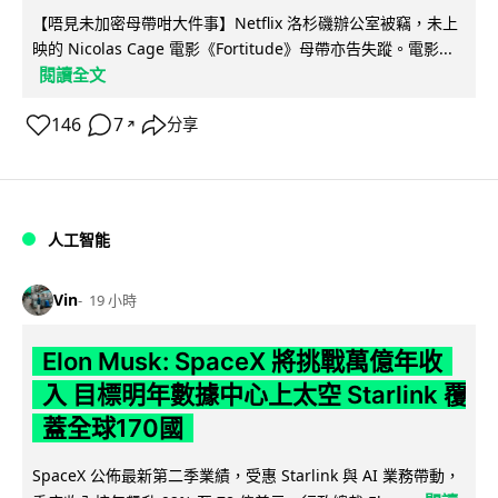
【唔見未加密母帶咁大件事】Netflix 洛杉磯辦公室被竊，未上
映的 Nicolas Cage 電影《Fortitude》母帶亦告失蹤。電影...
閱讀全文
146
7
分享
↗
人工智能
Vin
19 小時
Elon Musk: SpaceX 將挑戰萬億年收
入 目標明年數據中心上太空 Starlink 覆
蓋全球170國
SpaceX 公佈最新第二季業績，受惠 Starlink 與 AI 業務帶動，