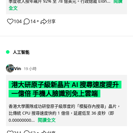
閱讀
季度收入按年飆升 92% 至 78 億美元。行政總裁 Elon...
全文
104
14
分享
↗
人工智能
Vin
19 小時
港大研原子級新晶片 AI 搜尋速度提升
一億倍 手機人臉識別免上雲端
香港大學團隊成功研發原子級厚度的「模擬存內搜尋」晶片，
比傳統 CPU 搜尋速度快約 1 億倍，延遲低至 36 皮秒（即
閱讀全文
0.00000000...