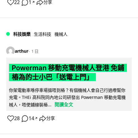
22
1
分享
↗
科技娛樂
生活科技
機械人
arthur
1 日
Powerman 移動充電機械人登港 免鋪
樁為的士小巴「送電上門」
你架電動車喺停車場搵唔到樁？有個機械人會自己行過嚟幫你
充電。THEi 高科院同內地公司研發出 Powerman 移動充電機
閱讀全文
械人，唔使鋪線裝樁...
28
14
分享
↗