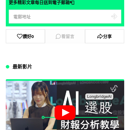
📮
更多精彩文章每日送到電子郵箱
讚好
0
看留言
分享
最新影片