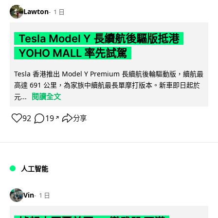
Lawton
1 日
Tesla Model Y 長續航後驅版抵港
YOHO MALL 率先試駕
Tesla 香港推出 Model Y Premium 長續航後輪驅動版，續航最
高達 691 公里，為家族中續航最長單摩打版本。新車即日起於
閱讀全文
元...
92
19
分享
↗
人工智能
Vin
1 日