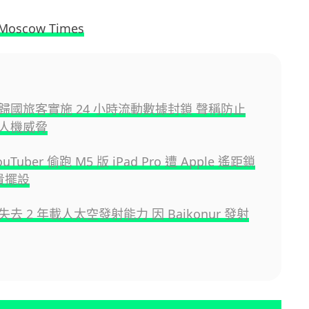
 Moscow Times
歸國旅客實施 24 小時流動數據封鎖 聲稱防止
人機威脅
uTuber 偷跑 M5 版 iPad Pro 遭 Apple 遙距鎖
貴擺設
去 2 年載人太空發射能力 因 Baikonur 發射