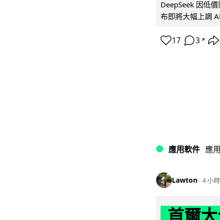
DeepSeek 
布即將大幅上調 A
17
3
↗
應用軟件
應
Lawton
4 小時
首爾大