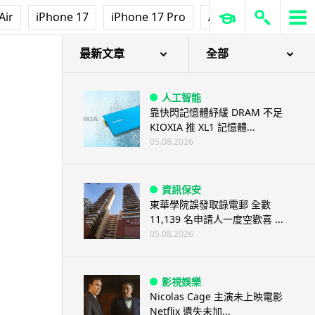
Air
iPhone 17
iPhone 17 Pro
AirPods Pro 3
Ap
最新文章
全部
人工智能
靠快閃記憶體紓緩 DRAM 不足
KIOXIA 推 XL1 記憶體...
05.08.2026
資訊保安
東華學院誤發取錄電郵 全數
11,139 名申請人一度空歡喜 ...
05.08.2026
影視娛樂
Nicolas Cage 主演未上映電影
Netflix 遺失未加...