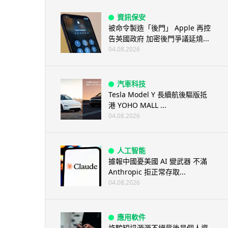
資訊保安
被命令製造「後門」 Apple 再控
告英國政府 加密後門爭議延燒...
04.08.2026
汽車科技
Tesla Model Y 長續航後驅版抵
港 YOHO MALL ...
04.08.2026
人工智能
據報中國憂美國 AI 變武器 不滿
Anthropic 拒正常存取...
04.08.2026
應用軟件
詐騙短訊源源不絕背後是個人資