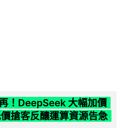
！DeepSeek 大幅加價
低價搶客反釀運算資源告急