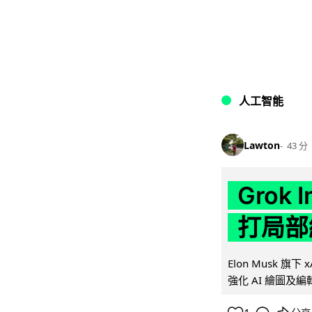
人工智能
Lawton
43 分
Grok 
打局部
Elon Musk 旗下 x
強化 AI 繪圖及編輯.