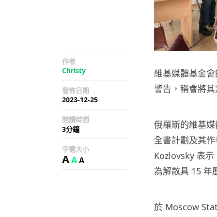
作者
Christy
維基媒體基金會
警告，稱會將其
發佈日期
2023-12-25
閱讀時間
俄羅斯的維基媒
3分鐘
全書計劃及其作者
字體大小
Kozlovsky 
A
A
A
為解散具 15 
於 Moscow Sta