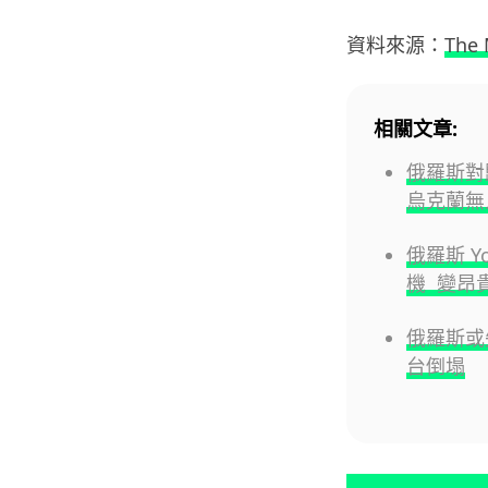
資料來源：
The
相關文章:
俄羅斯對
烏克蘭無
俄羅斯 Yo
機 變昂
俄羅斯或失
台倒塌