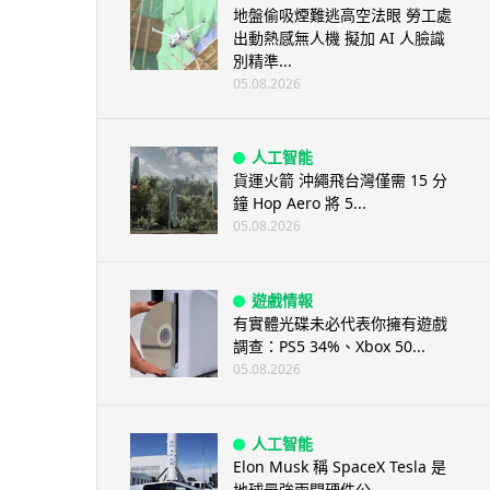
地盤偷吸煙難逃高空法眼 勞工處
出動熱感無人機 擬加 AI 人臉識
別精準...
05.08.2026
人工智能
貨運火箭 沖繩飛台灣僅需 15 分
鐘 Hop Aero 將 5...
05.08.2026
遊戲情報
有實體光碟未必代表你擁有遊戲
調查：PS5 34%、Xbox 50...
05.08.2026
人工智能
Elon Musk 稱 SpaceX Tesla 是
地球最強兩間硬件公...