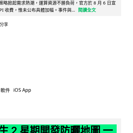
因低價策略掀起需求熱潮，運算資源不勝負荷，官方於 8 月 6 日宣
PI 收費，惟未公布具體加幅。事件與...
閱讀全文
分享
iOS App
用軟件
生 2 星期開發防曬地圖 一