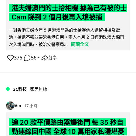
港夫婦澳門的士拾相機 據為己有被的士
Cam 睇到 2 個月後再入境被捕
一對香港夫婦今年 5 月遊澳門乘的士拾獲他人遺留相機及電
池，拾遺不報並帶返香港自用。兩人本月 2 日經港珠澳大橋再
閱讀全文
次入境澳門時，被治安警察局...
376
56
分享
↗
3C科技
家居無線
Vin
17 小時
逾 20 款平價路由器爆後門 每 35 秒自
動連線回中國 全球 10 萬用家私隱堪憂