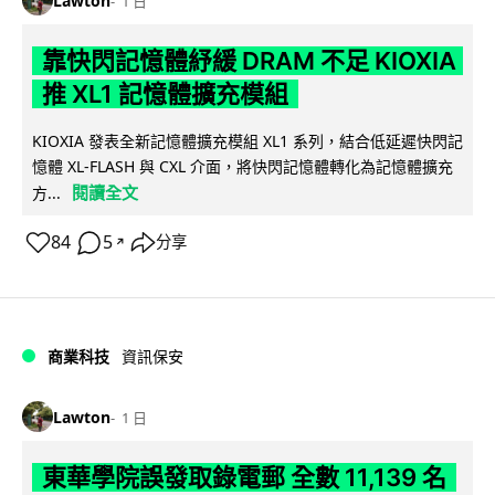
Lawton
1 日
靠快閃記憶體紓緩 DRAM 不足 KIOXIA
推 XL1 記憶體擴充模組
KIOXIA 發表全新記憶體擴充模組 XL1 系列，結合低延遲快閃記
憶體 XL-FLASH 與 CXL 介面，將快閃記憶體轉化為記憶體擴充
閱讀全文
方...
84
5
分享
↗
商業科技
資訊保安
Lawton
1 日
東華學院誤發取錄電郵 全數 11,139 名