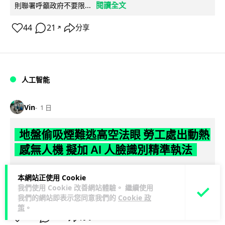
閱讀全文
則聯署呼籲政府不要限...
44
21
分享
↗
人工智能
Vin
1 日
地盤偷吸煙難逃高空法眼 勞工處出動熱
感無人機 擬加 AI 人臉識別精準執法
勞工處投入配備熱感應鏡頭的小型無人機進行高空巡邏以打擊
本網站正使用 Cookie
地盤違例吸煙，並正研究於未來一年內引入 AI 人臉識別與行為
我們使用 Cookie 改善網站體驗。 繼續使用
閱讀全文
分析功能，結合三大技術進一...
我們的網站即表示您同意我們的
Cookie 政
策
。
246
55
分享
↗