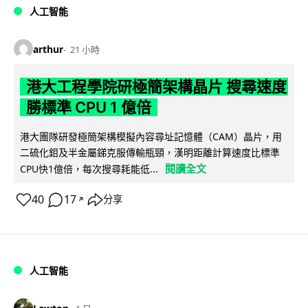
人工智能
arthur
21 小時
港大工程學院研極簡架構晶片 搜尋速度
勝標準 CPU 1 億倍
港大團隊研發極簡架構模擬內容尋址記憶體（CAM）晶片，用
二硫化鉬及半金屬銻克服傳輸瓶頸，漢明距離計算速度比標準
閱讀全文
CPU快1億倍，每次搜尋耗能低...
40
17
分享
↗
人工智能