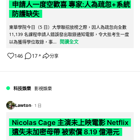
申請人一度空歡喜 專家:人為疏忽+系統
防護缺失
東華學院今日（5 日）大學聯招放榜之際，因人為疏忽向全數
11,139 名課程申請人錯誤發出取錄通知電郵，令大批考生一度
閱讀全文
以為獲得學位取錄，事...
146
17
分享
↗
科技娛樂
影視娛樂
Lawton
1 日
Nicolas Cage 主演未上映電影 Netflix
遺失未加密母帶 被索償 8.19 億港元