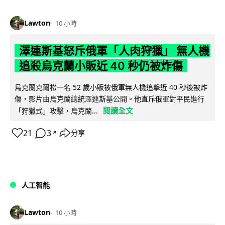
Lawton
10 小時
澤連斯基怒斥俄軍「人肉狩獵」 無人機
追殺烏克蘭小販近 40 秒仍被炸傷
烏克蘭克爾松一名 52 歲小販被俄軍無人機追擊近 40 秒後被炸
傷，影片由烏克蘭總統澤連斯基公開。他直斥俄軍對平民進行
閱讀全文
「狩獵式」攻擊，烏克蘭...
21
3
分享
↗
人工智能
Lawton
10 小時