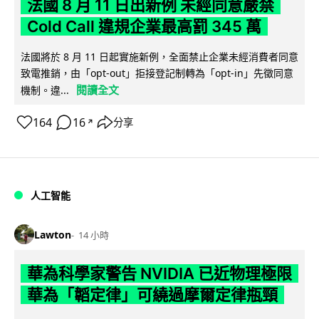
法國 8 月 11 日出新例 未經同意嚴禁
Cold Call 違規企業最高罰 345 萬
法國將於 8 月 11 日起實施新例，全面禁止企業未經消費者同意
致電推銷，由「opt-out」拒接登記制轉為「opt-in」先徵同意
閱讀全文
機制。違...
164
16
分享
↗
人工智能
Lawton
14 小時
華為科學家警告 NVIDIA 已近物理極限
華為「韜定律」可繞過摩爾定律瓶頸