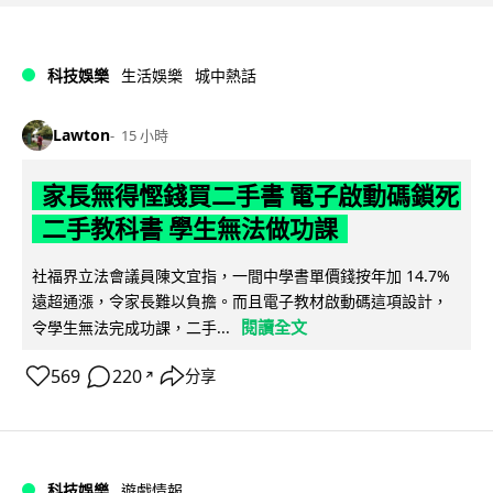
科技娛樂
生活娛樂
城中熱話
Lawton
15 小時
家長無得慳錢買二手書 電子啟動碼鎖死
二手教科書 學生無法做功課
社福界立法會議員陳文宜指，一間中學書單價錢按年加 14.7%
遠超通漲，令家長難以負擔。而且電子教材啟動碼這項設計，
閱讀全文
令學生無法完成功課，二手...
569
220
分享
↗
科技娛樂
遊戲情報