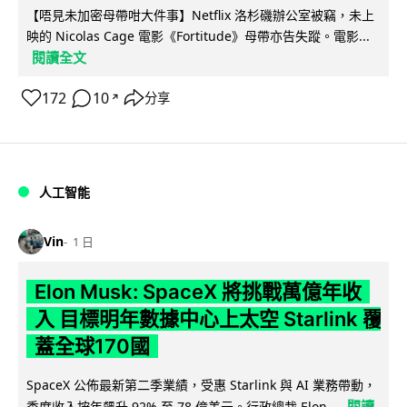
【唔見未加密母帶咁大件事】Netflix 洛杉磯辦公室被竊，未上
映的 Nicolas Cage 電影《Fortitude》母帶亦告失蹤。電影...
閱讀全文
172
10
分享
↗
人工智能
Vin
1 日
Elon Musk: SpaceX 將挑戰萬億年收
入 目標明年數據中心上太空 Starlink 覆
蓋全球170國
SpaceX 公佈最新第二季業績，受惠 Starlink 與 AI 業務帶動，
閱讀
季度收入按年飆升 92% 至 78 億美元。行政總裁 Elon...