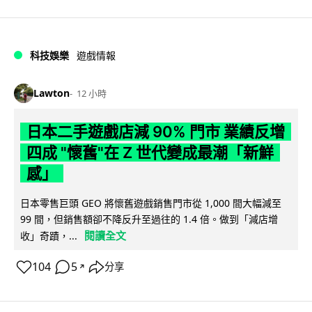
科技娛樂
遊戲情報
Lawton
12 小時
日本二手遊戲店減 90% 門市 業績反增
四成 "懷舊"在 Z 世代變成最潮「新鮮
感」
日本零售巨頭 GEO 將懷舊遊戲銷售門市從 1,000 間大幅減至
99 間，但銷售額卻不降反升至過往的 1.4 倍。做到「減店增
閱讀全文
收」奇蹟，...
104
5
分享
↗