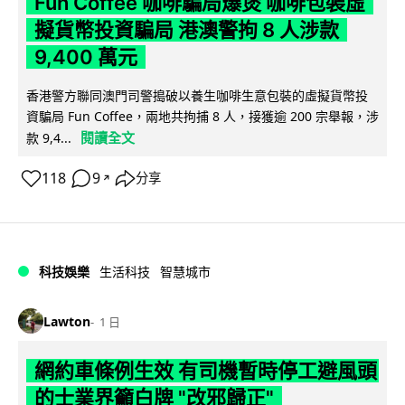
Fun Coffee 咖啡騙局爆煲 咖啡包裝虛
擬貨幣投資騙局 港澳警拘 8 人涉款
9,400 萬元
香港警方聯同澳門司警搗破以養生咖啡生意包裝的虛擬貨幣投
資騙局 Fun Coffee，兩地共拘捕 8 人，接獲逾 200 宗舉報，涉
閱讀全文
款 9,4...
118
9
分享
↗
科技娛樂
生活科技
智慧城市
Lawton
1 日
網約車條例生效 有司機暫時停工避風頭
的士業界籲白牌 "改邪歸正"