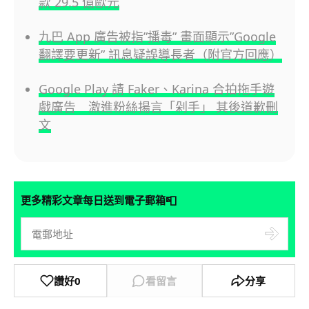
款 29.5 億歐元
九巴 App 廣告被指”播毒” 畫面顯示”Google
翻譯要更新” 訊息疑誤導長者（附官方回應）
Google Play 請 Faker、Karina 合拍拖手遊
戲廣告 激進粉絲揚言「剁手」 其後道歉刪
文
📮
更多精彩文章每日送到電子郵箱
讚好
0
看留言
分享