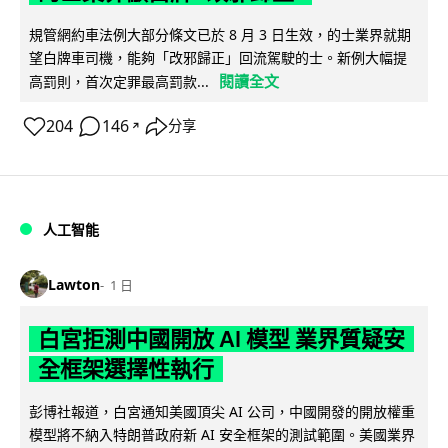
規管網約車法例大部分條文已於 8 月 3 日生效，的士業界就期
望白牌車司機，能夠「改邪歸正」回流駕駛的士。新例大幅提
閱讀全文
高罰則，首次定罪最高罰款...
204
146
分享
↗
人工智能
Lawton
1 日
白宮拒測中國開放 AI 模型 業界質疑安
全框架選擇性執行
彭博社報道，白宮通知美國頂尖 AI 公司，中國開發的開放權重
模型將不納入特朗普政府新 AI 安全框架的測試範圍。美國業界