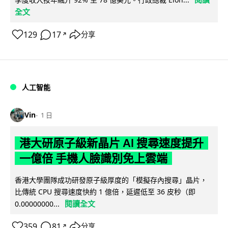
全文
129
17
分享
↗
人工智能
Vin
1 日
港大研原子級新晶片 AI 搜尋速度提升
一億倍 手機人臉識別免上雲端
香港大學團隊成功研發原子級厚度的「模擬存內搜尋」晶片，
比傳統 CPU 搜尋速度快約 1 億倍，延遲低至 36 皮秒（即
閱讀全文
0.00000000...
359
81
分享
↗