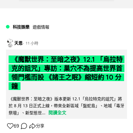
科技娛樂
遊戲情報
天恩
11 小時
《魔獸世界：至暗之夜》12.1 「烏拉特
克的詛咒」專訪：巢穴不為提高世界首
領門檻而設 《諸王之眠》縮短約 10 分
鐘
《魔獸世界：至暗之夜》版本更新 12.1「烏拉特克的詛咒」將
於 8 月 13 日正式上線，帶來全新區域「盤蛇島」、地城「毒牙
閱讀全文
祭壇」、新型態世...
69
分享