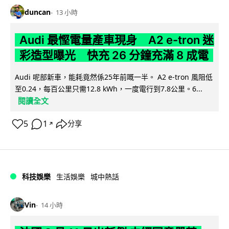
duncan
13 小時
Audi 最慳電量產車現身 A2 e-tron 迷
彩造型曝光 快充 26 分鐘充滿 8 成電
Audi 呢部新車，能耗竟然係25年前嘅一半。 A2 e-tron 風阻低
至0.24，每百公里只需12.8 kWh，一度電行到7.8公里。6...
閱讀全文
5
1
分享
↗
科技娛樂
生活娛樂
城中熱話
Vin
14 小時