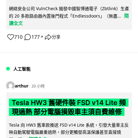
網絡安全公司 VulnCheck 揭發中國智博通電子（Zbtlink）生產
閱
的 20 多款路由器內置後門程式「Endlessdoors」（無盡...
讀全文
710
177
分享
↗
人工智能
arthur
20 小時
Tesla HW3 舊硬件裝 FSD v14 Lite 頻
現過熱 部分電腦損毀車主須自費維修
Tesla 向 HW3 舊車款推送 FSD v14 Lite 系統，引發大量車主反
映自動駕駛電腦嚴重過熱，部分更觸發高溫保護甚至直接燒