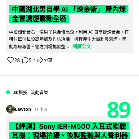
中國湖北男自學 AI 「煉金術」 屋內煉
金冒濃煙驚動全區
中國湖北黃石一名男子見金價高企，利用 AI 自學提煉黃金，在
租住單位私設高壓爐及作坊冶煉，過程產生大量刺鼻濃煙，驚
閱讀全文
動鄰居報警。警方到場揭發整...
28
5
分享
↗
3C科技
流動音樂
89
Lawton
11 小時
【評測】Sony IER-M500 入耳式監聽
耳機：現場拍攝、後製監聽與人聲利器