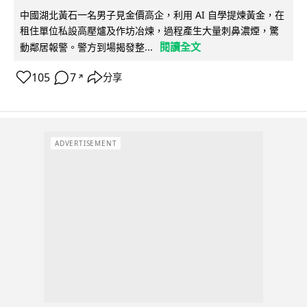
中國湖北黃石一名男子見金價高企，利用 AI 自學提煉黃金，在
租住單位私設高壓爐及作坊冶煉，過程產生大量刺鼻濃煙，驚
閱讀全文
動鄰居報警。警方到場揭發整...
105
7
分享
↗
ADVERTISEMENT