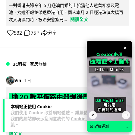
一對香港夫婦今年 5 月遊澳門乘的士拾獲他人遺留相機及電
池，拾遺不報並帶返香港自用。兩人本月 2 日經港珠澳大橋再
閱讀全文
次入境澳門時，被治安警察局...
532
75
分享
↗
×
3C科技
家居無線
Vin
1 日
逾 20 款平價路由器爆後門 每 35 秒自
動連線回中國 全球 10 萬用家私隱堪憂
本網站正使用 Cookie
我們使用 Cookie 改善網站體驗。 繼續使用
🎵
⛶
我們的網站即表示您同意我們的
Cookie 政
網絡安全公司 VulnCheck 揭發中國智博通電子（Zbtlink）生產
策
。
閱
的 20 多款路由器內置後門程式「Endlessdoors」（無盡...
📖 詳細評測
→
讀全文