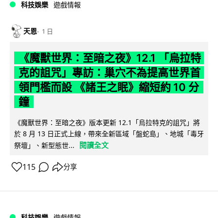
科技娛樂
遊戲情報
天恩
1 日
《魔獸世界：至暗之夜》12.1 「烏拉特
克的詛咒」專訪：巢穴不為提高世界首
領門檻而設 《諸王之眠》縮短約 10 分
鐘
《魔獸世界：至暗之夜》版本更新 12.1「烏拉特克的詛咒」將
於 8 月 13 日正式上線，帶來全新區域「盤蛇島」、地城「毒牙
閱讀全文
祭壇」、新型態世...
115
分享
科技娛樂
遊戲情報