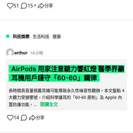
51
15
分享
↗
科技娛樂
生活科技
健康
arthur
14 小時
AirPods 用家注意聽力響紅燈 醫學界籲
耳機用戶謹守「60-60」鐵律
長時間高音量佩戴耳機可能導致永久性噪音性聽損。本文盤點 4
大聽力受損警號，介紹科學護耳的「60-60 原則」及 Apple 內
閱讀全文
置防護功能，...
14
分享