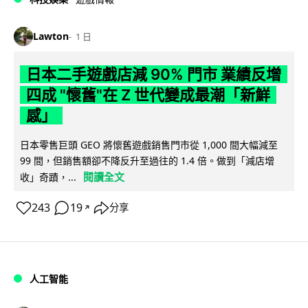
Lawton
1 日
日本二手遊戲店減 90% 門市 業績反增
四成 "懷舊"在 Z 世代變成最潮「新鮮
感」
日本零售巨頭 GEO 將懷舊遊戲銷售門市從 1,000 間大幅減至
99 間，但銷售額卻不降反升至過往的 1.4 倍。做到「減店增
閱讀全文
收」奇蹟，...
243
19
分享
↗
人工智能