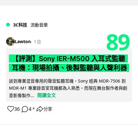
3C科技
流動音樂
89
Lawton
1 日
【評測】Sony IER-M500 入耳式監聽
耳機：現場拍攝、後製監聽與人聲利器
談到專業混音專用的聲音監聽耳機，Sony 經典 MDR-7506 到
MDR-M1 專業錄音室耳機都為人熟悉。而現在舞台製作者與創
閱讀全文
意影像製作...
36
4
分享
↗