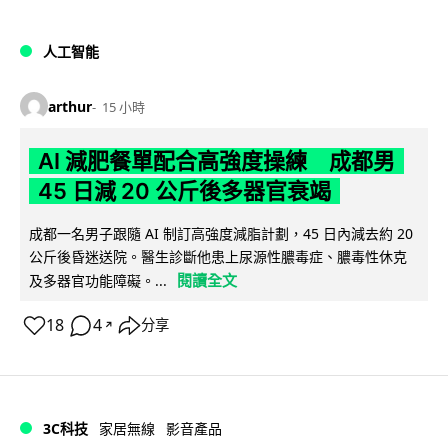
人工智能
arthur
15 小時
AI 減肥餐單配合高強度操練 成都男
45 日減 20 公斤後多器官衰竭
成都一名男子跟隨 AI 制訂高強度減脂計劃，45 日內減去約 20
公斤後昏迷送院。醫生診斷他患上尿源性膿毒症、膿毒性休克
閱讀全文
及多器官功能障礙。...
18
4
分享
↗
3C科技
家居無線
影音產品