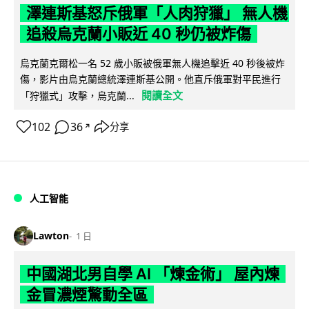
澤連斯基怒斥俄軍「人肉狩獵」 無人機
追殺烏克蘭小販近 40 秒仍被炸傷
烏克蘭克爾松一名 52 歲小販被俄軍無人機追擊近 40 秒後被炸
傷，影片由烏克蘭總統澤連斯基公開。他直斥俄軍對平民進行
閱讀全文
「狩獵式」攻擊，烏克蘭...
102
36
分享
↗
人工智能
Lawton
1 日
中國湖北男自學 AI 「煉金術」 屋內煉
金冒濃煙驚動全區