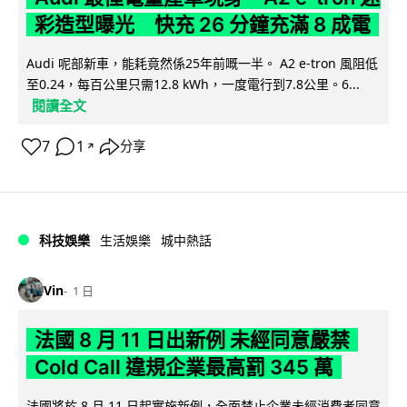
彩造型曝光 快充 26 分鐘充滿 8 成電
Audi 呢部新車，能耗竟然係25年前嘅一半。 A2 e-tron 風阻低
至0.24，每百公里只需12.8 kWh，一度電行到7.8公里。6...
閱讀全文
7
1
分享
↗
科技娛樂
生活娛樂
城中熱話
Vin
1 日
法國 8 月 11 日出新例 未經同意嚴禁
Cold Call 違規企業最高罰 345 萬
法國將於 8 月 11 日起實施新例，全面禁止企業未經消費者同意