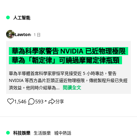
人工智能
Lawton
1 日
華為科學家警告 NVIDIA 已近物理極限
華為「韜定律」可繞過摩爾定律瓶頸
華為半導體首席科學家廖恒罕見接受近 5 小時專訪，警告
NVIDIA 等西方晶片巨頭正逼近物理極限，傳統製程升級已失經
閱讀全文
濟效益。他同時介紹華為...
1,546
593
分享
↗
科技娛樂
生活娛樂
城中熱話