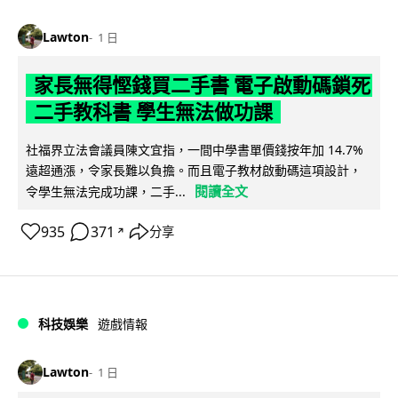
Lawton
1 日
家長無得慳錢買二手書 電子啟動碼鎖死
二手教科書 學生無法做功課
社福界立法會議員陳文宜指，一間中學書單價錢按年加 14.7%
遠超通漲，令家長難以負擔。而且電子教材啟動碼這項設計，
閱讀全文
令學生無法完成功課，二手...
935
371
分享
↗
科技娛樂
遊戲情報
Lawton
1 日