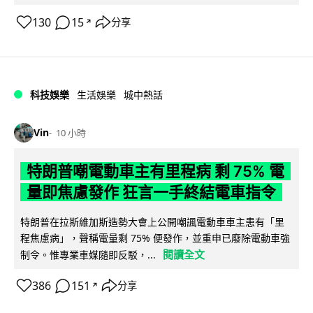
130
15
分享
↗
科技娛樂
生活娛樂
城中熱話
Vin
10 小時
特朗普嘲電動車主有里程病 剩 75% 電
量即焦慮發作 狂言一手終結電車指令
特朗普在拉斯維加斯造勢大會上公開嘲諷電動車車主患有「里
程焦慮病」，聲稱電量剩 75% 便發作，並重申已廢除電動車強
閱讀全文
制令。惟專業車媒隨即反駁，...
386
151
分享
↗