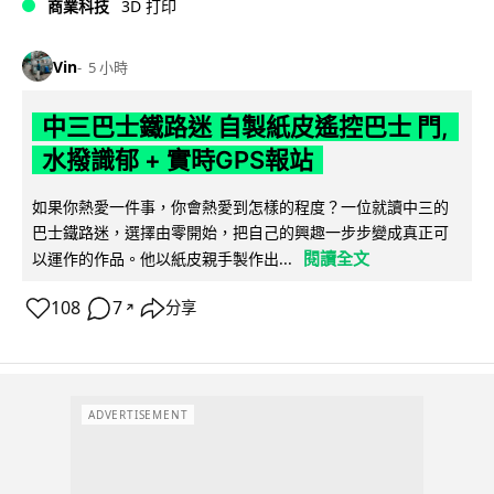
商業科技
3D 打印
Vin
5 小時
中三巴士鐵路迷 自製紙皮遙控巴士 門,
水撥識郁 + 實時GPS報站
如果你熱愛一件事，你會熱愛到怎樣的程度？一位就讀中三的
巴士鐵路迷，選擇由零開始，把自己的興趣一步步變成真正可
閱讀全文
以運作的作品。他以紙皮親手製作出...
108
7
分享
↗
ADVERTISEMENT