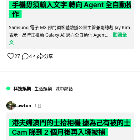
手機毋須輸入文字 轉向 Agent 全自動操
作
Samsung 電子 MX 部門顧客體驗辦公室主管兼副總裁 Jay Kim
閱讀全
表示，品牌正推動 Galaxy AI 邁向全自動化 Agent...
文
27
4
分享
↗
科技娛樂
生活娛樂
城中熱話
Lawton
1 日
港夫婦澳門的士拾相機 據為己有被的士
Cam 睇到 2 個月後再入境被捕