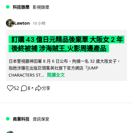
科技娛樂
影視娛樂
Lawton
10 小時
訂購 43 億日元精品後棄單 大阪女 2 年
後終被捕 涉海賊王,火影周邊產品
日本警視廳神田署 8 月 6 日公布，拘捕一名 32 歲大阪女子，
指她涉嫌在出版巨頭集英社旗下官方網店「JUMP
閱讀全文
CHARACTERS ST...
52
8
分享
↗
商業科技
資訊保安