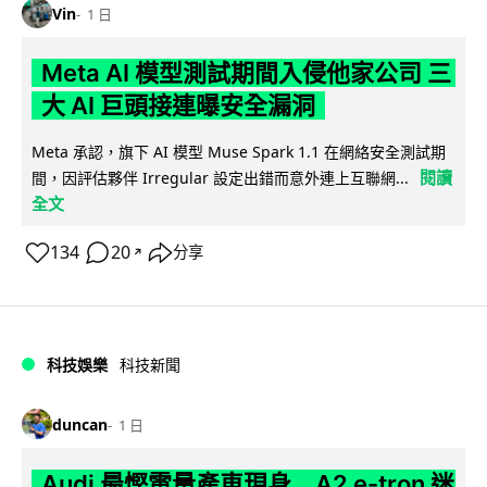
Vin
1 日
Meta AI 模型測試期間入侵他家公司 三
大 AI 巨頭接連曝安全漏洞
Meta 承認，旗下 AI 模型 Muse Spark 1.1 在網絡安全測試期
閱讀
間，因評估夥伴 Irregular 設定出錯而意外連上互聯網...
全文
134
20
分享
↗
科技娛樂
科技新聞
duncan
1 日
Audi 最慳電量產車現身 A2 e-tron 迷