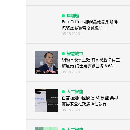
區塊鏈
Fun Coffee 咖啡騙局爆煲 咖啡
包裝虛擬貨幣投資騙局 ...
05.08.2026
智慧城市
網約車條例生效 有司機暫時停工
避風頭 的士業界籲白牌 &#8...
05.08.2026
人工智能
白宮拒測中國開放 AI 模型 業界
質疑安全框架選擇性執行
05.08.2026
人工智能