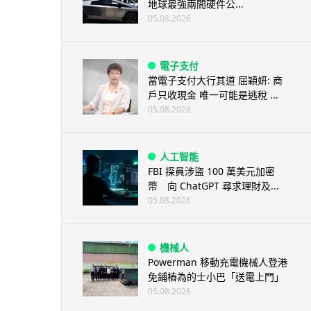
地球最強兩間硬件公...
05.08.2026
電子支付
當電子支付大行其道 屈穎妍: 商
戶只收現金 唯一可能是逃稅 ...
05.08.2026
人工智能
FBI 探員涉盜 100 萬美元加密
幣 向 ChatGPT 尋求理財及...
05.08.2026
機械人
Powerman 移動充電機械人登港
免鋪樁為的士小巴「送電上門」
05.08.2026