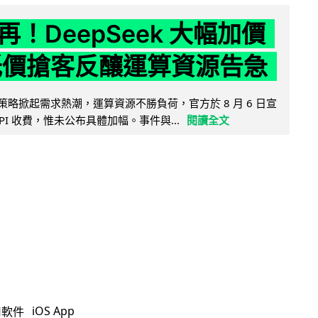
！DeepSeek 大幅加價
低價搶客反釀運算資源告急
因低價策略掀起需求熱潮，運算資源不勝負荷，官方於 8 月 6 日宣
PI 收費，惟未公布具體加幅。事件與...
閱讀全文
iOS App
用軟件