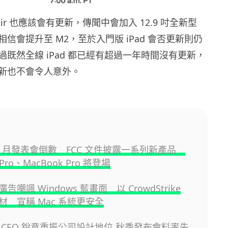
 Air 也應該會有更新，傳聞中會加入 12.9 吋全新型
信會提升至 M2，至於入門版 iPad 會否更新則仍
既然全線 iPad 都已經有超過一年時間沒有更新，
新也不會令人意外。
 10 月發表會倒數 FCC 文件披露一系列新產品
d Pro、MacBook Pro 將登場
新廣告嘲諷 Windows 藍畫面 以 CrowdStrike
材 宣稱 Mac 系統更安全
 新 CEO 銳意重振公司設計地位 秋季發布會料率先