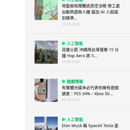
地盤偷吸煙難逃高空法眼 勞工處
出動熱感無人機 擬加 AI 人臉識
別精準...
05.08.2026
人工智能
貨運火箭 沖繩飛台灣僅需 15 分
鐘 Hop Aero 將 5...
05.08.2026
遊戲情報
有實體光碟未必代表你擁有遊戲
調查：PS5 34%、Xbox 50...
05.08.2026
人工智能
Elon Musk 稱 SpaceX Tesla 是