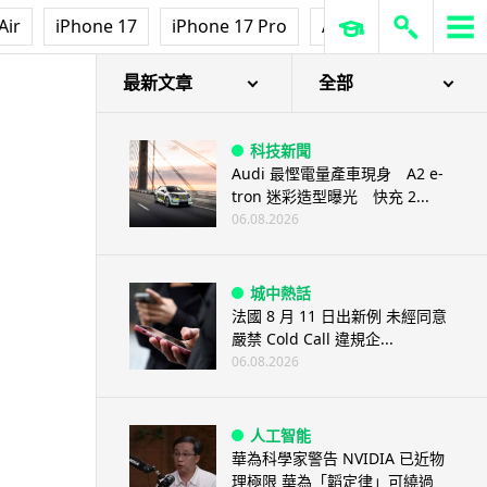
Air
iPhone 17
iPhone 17 Pro
AirPods Pro 3
Ap
最新文章
全部
科技新聞
Audi 最慳電量產車現身 A2 e-
tron 迷彩造型曝光 快充 2...
06.08.2026
城中熱話
法國 8 月 11 日出新例 未經同意
嚴禁 Cold Call 違規企...
06.08.2026
人工智能
華為科學家警告 NVIDIA 已近物
理極限 華為「韜定律」可繞過