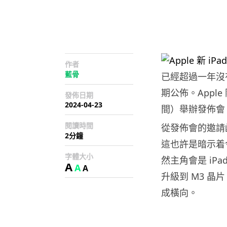
作者
藍骨
已經超過一年沒有
期公佈。Apple
發佈日期
2024-04-23
間）舉辦發佈會
閱讀時間
從發佈會的邀請函
2分鐘
這也許是暗示着今
字體大小
然主角會是 iPa
A
A
A
升級到 M3 晶
成橫向。