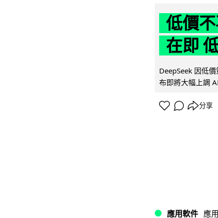
低價不再
在即 
DeepSeek 
布即將大幅上調 A
分享
應用軟件
應