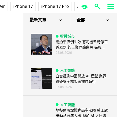
Air
iPhone 17
iPhone 17 Pro
AirPods Pro 3
Ap
最新文章
全部
智慧城市
網約車條例生效 有司機暫時停工
避風頭 的士業界籲白牌 &#8...
05.08.2026
人工智能
白宮拒測中國開放 AI 模型 業界
質疑安全框架選擇性執行
05.08.2026
人工智能
地盤偷吸煙難逃高空法眼 勞工處
出動熱感無人機 擬加 AI 人臉識