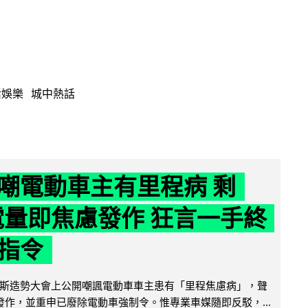
活娛樂
城中熱話
嘲電動車主有里程病 剩
 電量即焦慮發作 狂言一手終
指令
斯造勢大會上公開嘲諷電動車車主患有「里程焦慮病」，聲
便發作，並重申已廢除電動車強制令。惟專業車媒隨即反駁，...