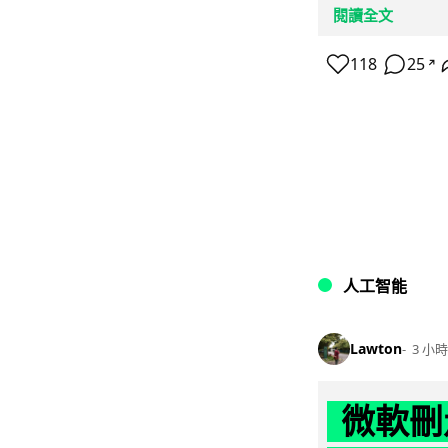
閱讀全文
118
25
↗
人工智能
Lawton
3 小時
微軟刪走