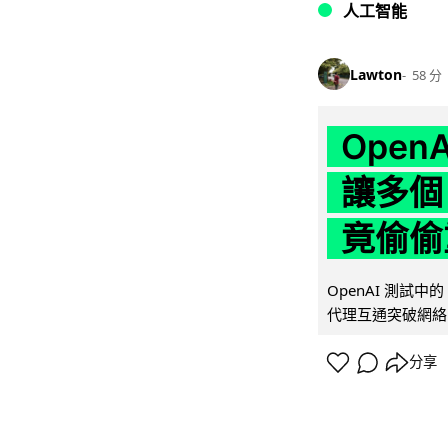
人工智能
Lawton
58 分
Ope
讓多個
竟偷偷
OpenAI 測試中
代理互通突破網絡限制
分享