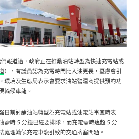
）我們報道過，政府正在推動油站轉型為快速充電站或
道
），有議員認為充電時間比入油更長，憂慮會引
。環境及生態局表示會要求油站營運商提供預約功
現輪候車龍。
强日前討論油站轉型為充電站或油電站事宜時表
需時 5 分鐘已經要排隊，而充電需時遠超 5 分
法處理輪候充電車龍引致的交通擠塞問題。