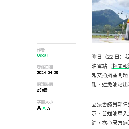
作者
Oscar
昨日（22 日
油電站（
相關報
發佈日期
2024-04-23
起交通擠塞問題
能，避免油站出
閱讀時間
2分鐘
字體大小
立法會議員郭偉
A
A
A
示，普通油車入油
鐘，擔心局方無