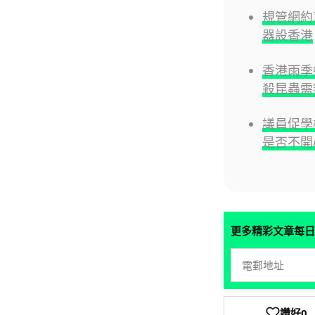
規管網約
器設香港
香港雨季
殺昆蟲需
議員促學
是否不開
更多精彩文章每日
讚好
0