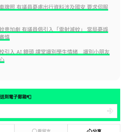
車牌照 有議員憂慮出行資料涉及國安 要求伺服
蚊患加劇 有議員倡引入「雷射滅蚊」 當局憂誤
審慎
校引入 AI 鏡頭 課堂識別學生情緒 識別小朋友
心
📮
送到電子郵箱
看留言
分享