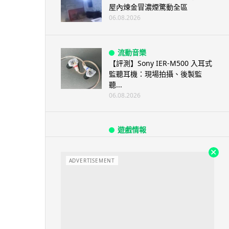
屋內煉金冒濃煙驚動全區
06.08.2026
流動音樂
【評測】Sony IER-M500 入耳式
監聽耳機：現場拍攝、後製監
聽...
06.08.2026
遊戲情報
《魔獸世界：至暗之夜》12.1
「烏拉特克的詛咒」專訪：巢穴
不為提高世...
ADVERTISEMENT
06.08.2026
遊戲情報
日本二手遊戲店減 90% 門市 業
績反增四成 “懷...