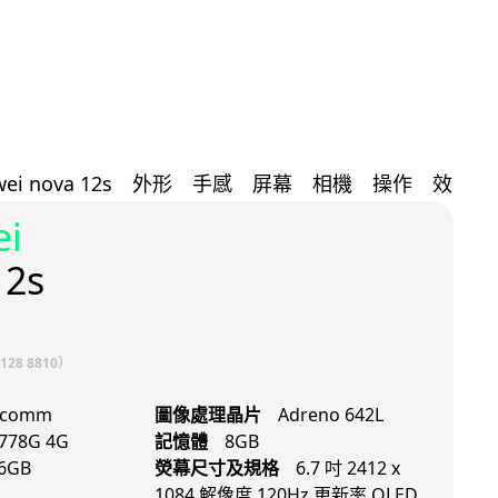
i
12s
28 8810）
lcomm
圖像處理晶片
Adreno 642L
778G 4G
記憶體
8GB
6GB
熒幕尺寸及規格
6.7 吋 2412 x
1084 解像度 120Hz 更新率 OLED