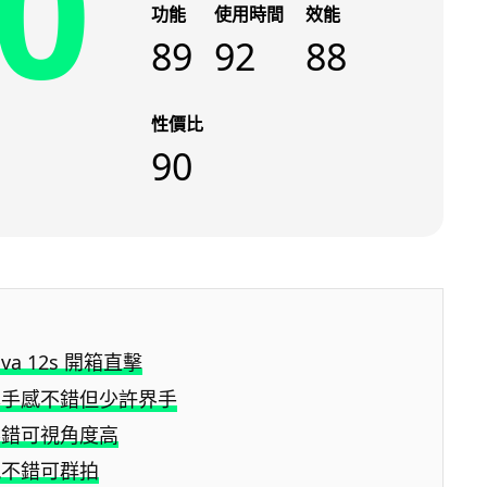
0
功能
使用時間
效能
89
92
88
性價比
90
ova 12s 開箱直擊
薄手感不錯但少許界手
不錯可視角度高
現不錯可群拍