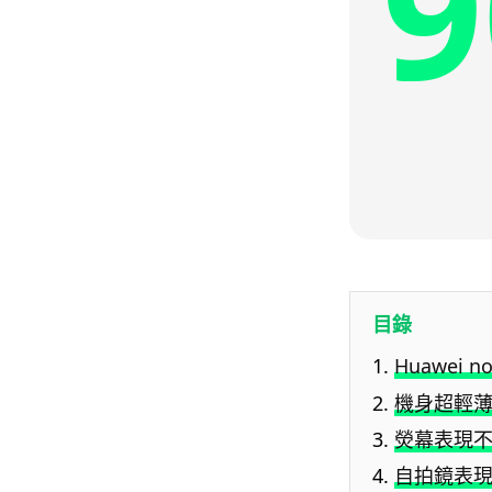
9
目錄
Huawei n
機身超輕
熒幕表現
自拍鏡表