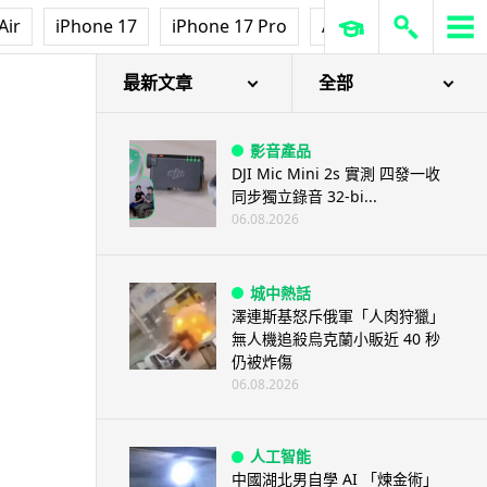
Air
iPhone 17
iPhone 17 Pro
AirPods Pro 3
Ap
最新文章
全部
影音產品
DJI Mic Mini 2s 實測 四發一收
同步獨立錄音 32-bi...
06.08.2026
城中熱話
澤連斯基怒斥俄軍「人肉狩獵」
無人機追殺烏克蘭小販近 40 秒
仍被炸傷
06.08.2026
人工智能
中國湖北男自學 AI 「煉金術」