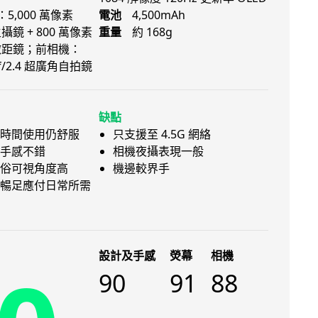
5,000 萬像素
電池
4,500mAh
主攝鏡 + 800 萬像素
重量
約 168g
廣角微距鏡；前相機：
 f/2.4 超廣角自拍鏡
缺點
時間使用仍舒服
只支援至 4.5G 網絡
手感不錯
相機夜攝表現一般
俗可視角度高
機邊較界手
暢足應付日常所需
設計及手感
熒幕
相機
90
91
88