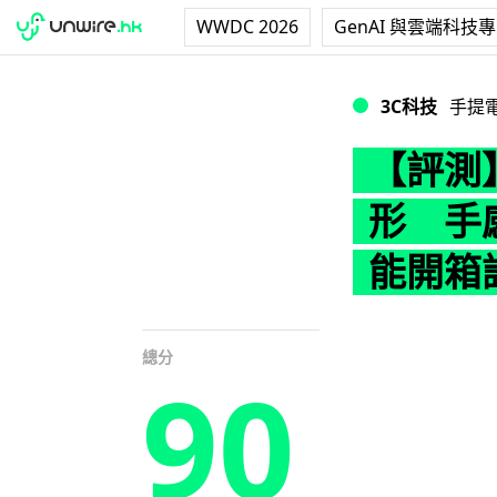
WWDC 2026
GenAI 與雲端科技
【評測】Huawe
3C科技
手提
【評測】H
形 手
能開箱
總分
90