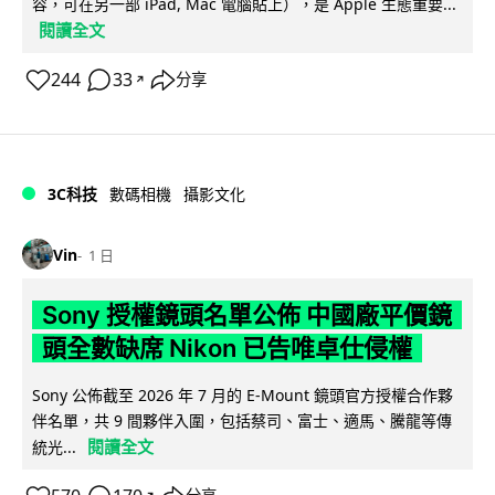
容，可在另一部 iPad, Mac 電腦貼上），是 Apple 生態重要...
閱讀全文
244
33
分享
↗
3C科技
數碼相機
攝影文化
Vin
1 日
Sony 授權鏡頭名單公佈 中國廠平價鏡
頭全數缺席 Nikon 已告唯卓仕侵權
Sony 公佈截至 2026 年 7 月的 E-Mount 鏡頭官方授權合作夥
伴名單，共 9 間夥伴入圍，包括蔡司、富士、適馬、騰龍等傳
閱讀全文
統光...