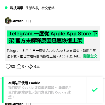
科技娛樂
生活科技
社交網絡
Lawton
1 日
Telegram 一度從 Apple App Store 下
架 官方未解釋原因迅速恢復上架
Telegram 8 月 4 日一度從 Apple App Store 消失，新用戶無
閱讀全文
法下載，惟已於短時間內恢復上架。Apple 及 Tel...
80
3
分享
↗
本網站正使用 Cookie
我們使用 Cookie 改善網站體驗。 繼續使用
科技娛樂
生活娛樂
城中熱話
我們的網站即表示您同意我們的
Cookie 政
策
。
Lawton
1 日