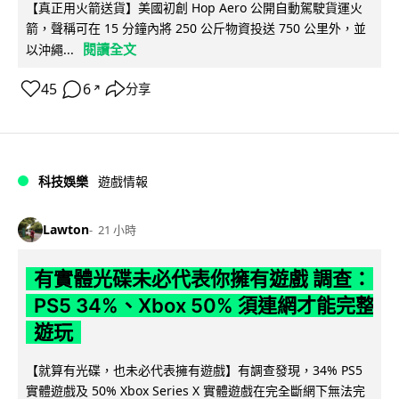
【真正用火箭送貨】美國初創 Hop Aero 公開自動駕駛貨運火
箭，聲稱可在 15 分鐘內將 250 公斤物資投送 750 公里外，並
閱讀全文
以沖繩...
45
6
分享
↗
科技娛樂
遊戲情報
Lawton
21 小時
有實體光碟未必代表你擁有遊戲 調查：
PS5 34%、Xbox 50% 須連網才能完整
遊玩
【就算有光碟，也未必代表擁有遊戲】有調查發現，34% PS5
實體遊戲及 50% Xbox Series X 實體遊戲在完全斷網下無法完