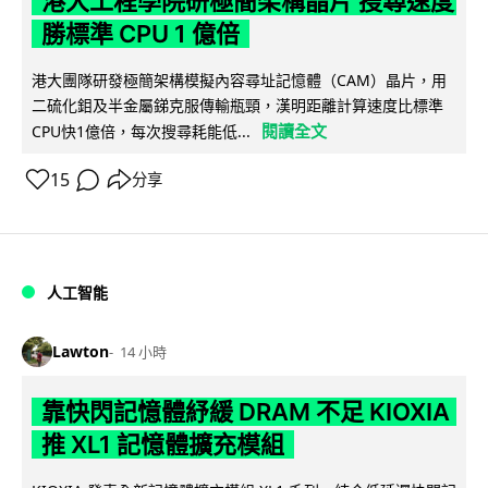
港大工程學院研極簡架構晶片 搜尋速度
勝標準 CPU 1 億倍
港大團隊研發極簡架構模擬內容尋址記憶體（CAM）晶片，用
二硫化鉬及半金屬銻克服傳輸瓶頸，漢明距離計算速度比標準
閱讀全文
CPU快1億倍，每次搜尋耗能低...
15
分享
人工智能
Lawton
14 小時
靠快閃記憶體紓緩 DRAM 不足 KIOXIA
推 XL1 記憶體擴充模組