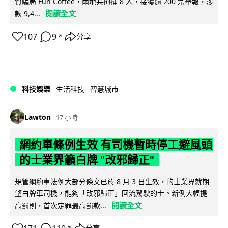
資騙局 Fun Coffee，兩地共拘捕 8 人，接獲逾 200 宗舉報，涉
閱讀全文
款 9,4...
107
9
分享
↗
科技娛樂
生活科技
智慧城市
Lawton
17 小時
網約車條例生效 有司機暫時停工避風頭
的士業界籲白牌 "改邪歸正"
規管網約車法例大部分條文已於 8 月 3 日生效，的士業界就期
望白牌車司機，能夠「改邪歸正」回流駕駛的士。新例大幅提
閱讀全文
高罰則，首次定罪最高罰款...