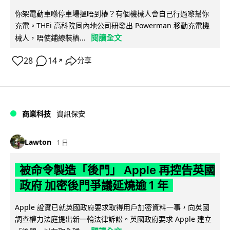
你架電動車喺停車場搵唔到樁？有個機械人會自己行過嚟幫你
充電。THEi 高科院同內地公司研發出 Powerman 移動充電機
閱讀全文
械人，唔使鋪線裝樁...
28
14
分享
↗
商業科技
資訊保安
Lawton
1 日
被命令製造「後門」 Apple 再控告英國
政府 加密後門爭議延燒逾 1 年
Apple 證實已就英國政府要求取得用戶加密資料一事，向英國
調查權力法庭提出新一輪法律訴訟。英國政府要求 Apple 建立