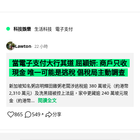
科技娛樂
生活科技
電子支付
Lawton
22 小時
當電子支付大行其道 屈穎妍: 商戶只收
現金 唯一可能是逃稅 倡稅局主動調查
新加坡知名粥店明輝田雞粥老闆涉逃稅逾 380 萬坡元（約港幣
2,310 萬元）及洗黑錢被控上法庭，家中更藏逾 240 萬坡元現
閱讀全文
金（約港幣...
865
549
分享
↗