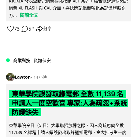
KIOXIA 發表全新記憶體擴充模組 XL1 系列，結合低延遲快閃記
憶體 XL-FLASH 與 CXL 介面，將快閃記憶體轉化為記憶體擴充
閱讀全文
方...
73
5
分享
↗
商業科技
資訊保安
Lawton
14 小時
東華學院誤發取錄電郵 全數 11,139 名
申請人一度空歡喜 專家:人為疏忽+系統
防護缺失
東華學院今日（5 日）大學聯招放榜之際，因人為疏忽向全數
11,139 名課程申請人錯誤發出取錄通知電郵，令大批考生一度