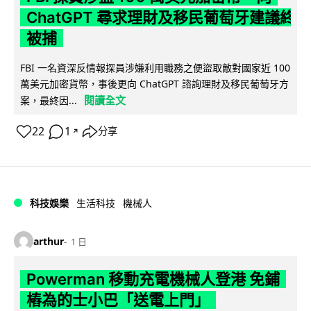
ChatGPT 尋求理財及移民葡萄牙建議終
被捕
FBI 一名資深反情報探員涉嫌利用職務之便盜取敵對國家近 100
萬美元加密貨幣，事後更向 ChatGPT 諮詢理財及移民葡萄牙方
閱讀全文
案，最終因...
22
1
分享
↗
科技娛樂
生活科技
機械人
arthur
1 日
Powerman 移動充電機械人登港 免鋪
樁為的士小巴「送電上門」