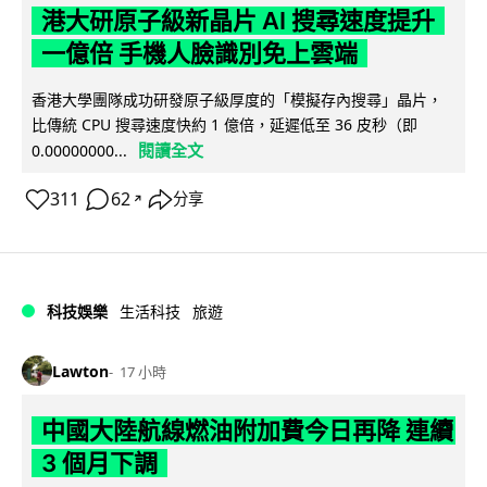
港大研原子級新晶片 AI 搜尋速度提升
一億倍 手機人臉識別免上雲端
香港大學團隊成功研發原子級厚度的「模擬存內搜尋」晶片，
比傳統 CPU 搜尋速度快約 1 億倍，延遲低至 36 皮秒（即
閱讀全文
0.00000000...
311
62
分享
↗
科技娛樂
生活科技
旅遊
Lawton
17 小時
中國大陸航線燃油附加費今日再降 連續
3 個月下調