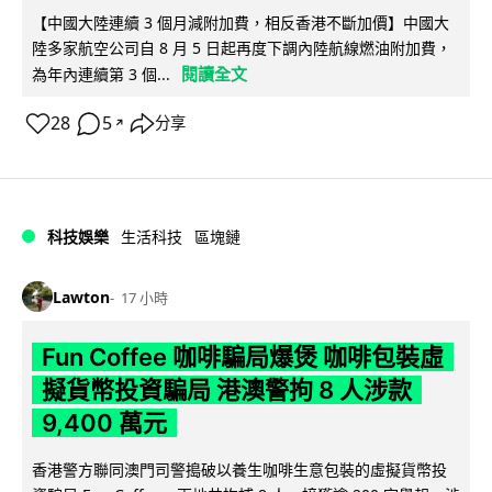
【中國大陸連續 3 個月減附加費，相反香港不斷加價】中國大
陸多家航空公司自 8 月 5 日起再度下調內陸航線燃油附加費，
閱讀全文
為年內連續第 3 個...
28
5
分享
↗
科技娛樂
生活科技
區塊鏈
Lawton
17 小時
Fun Coffee 咖啡騙局爆煲 咖啡包裝虛
擬貨幣投資騙局 港澳警拘 8 人涉款
9,400 萬元
香港警方聯同澳門司警搗破以養生咖啡生意包裝的虛擬貨幣投