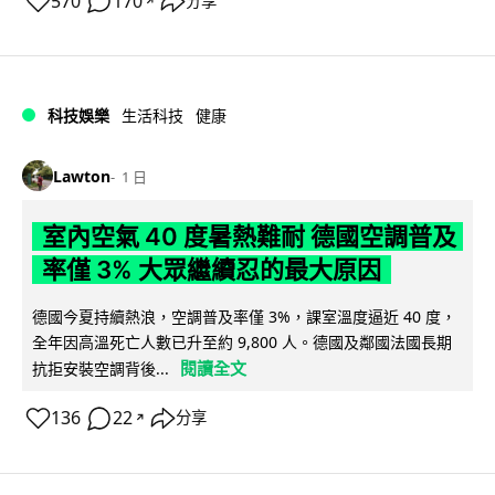
570
170
分享
↗
科技娛樂
生活科技
健康
Lawton
1 日
室內空氣 40 度暑熱難耐 德國空調普及
率僅 3% 大眾繼續忍的最大原因
德國今夏持續熱浪，空調普及率僅 3%，課室溫度逼近 40 度，
全年因高溫死亡人數已升至約 9,800 人。德國及鄰國法國長期
閱讀全文
抗拒安裝空調背後...
136
22
分享
↗