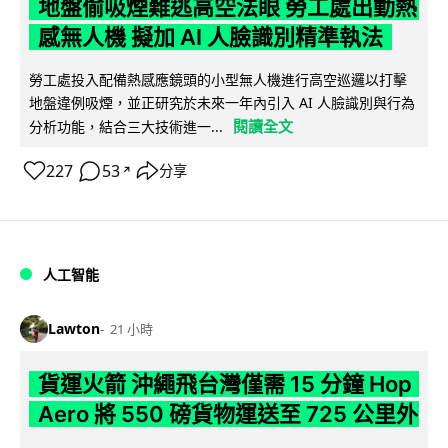
地盤偷吸煙難逃高空法眼 勞工處出動熱
感無人機 擬加 AI 人臉識別精準執法
勞工處投入配備熱感應鏡頭的小型無人機進行高空巡邏以打擊
地盤違例吸煙，並正研究於未來一年內引入 AI 人臉識別與行為
閱讀全文
分析功能，結合三大技術進一...
227
53
分享
↗
人工智能
Lawton
21 小時
貨運火箭 沖繩飛台灣僅需 15 分鐘 Hop
Aero 將 550 磅貨物運送至 725 公里外