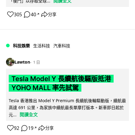
閱讀全文
「後門」以存取全球...
305
40
分享
↗
科技娛樂
生活科技
汽車科技
Lawton
1 日
Tesla Model Y 長續航後驅版抵港
YOHO MALL 率先試駕
Tesla 香港推出 Model Y Premium 長續航後輪驅動版，續航最
高達 691 公里，為家族中續航最長單摩打版本。新車即日起於
閱讀全文
元...
92
19
分享
↗