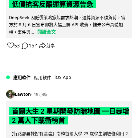
低價搶客反釀運算資源告急
DeepSeek 因低價策略掀起需求熱潮，運算資源不勝負荷，官
方於 8 月 6 日宣布即將大幅上調 API 收費，惟未公布具體加
閱讀全文
幅。事件與...
53
16
分享
↗
iOS App
應用軟件
應用軟件
Lawton
19 小時
首爾大生 2 星期開發防曬地圖 一日暴增
2 萬人下載衝榜首
【行路都要揀好有遮陰】南韓首爾大學 23 歲學生劉敏俊利用 2