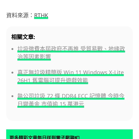
資料來源：
RTHK
相關文章:
垃圾徵費本屆政府不再推 受貿易戰、地緣政
治等因素影響
真正無垃圾精簡版 Win 11 Windows X-Lite
26H1 舊電腦可提升遊戲效能
執公司垃圾 72 條 DDR4 ECC 記憶體 今時今
日變黃金 市值逾 15 萬港元
📮
更多精彩文章每日送到電子郵箱