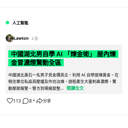
人工智能
Lawton
2 日
中國湖北男自學 AI 「煉金術」 屋內煉
金冒濃煙驚動全區
中國湖北黃石一名男子見金價高企，利用 AI 自學提煉黃金，在
租住單位私設高壓爐及作坊冶煉，過程產生大量刺鼻濃煙，驚
閱讀全文
動鄰居報警。警方到場揭發整...
113
8
分享
↗