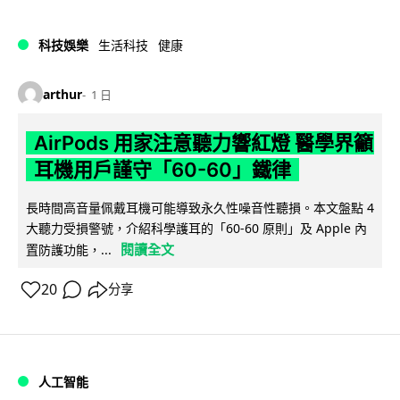
科技娛樂
生活科技
健康
arthur
1 日
AirPods 用家注意聽力響紅燈 醫學界籲
耳機用戶謹守「60-60」鐵律
長時間高音量佩戴耳機可能導致永久性噪音性聽損。本文盤點 4
大聽力受損警號，介紹科學護耳的「60-60 原則」及 Apple 內
閱讀全文
置防護功能，...
20
分享
人工智能