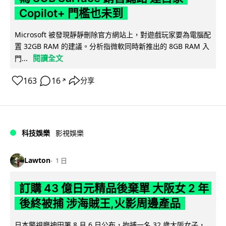
Copilot+ 門檻也未到
Microsoft 被發現靜靜刪除官方網站上，對遊戲玩家要為電腦配
置 32GB RAM 的建議。分析指微軟同時新推出的 8GB RAM 入
閱讀全文
門...
163
16
分享
↗
科技娛樂
影視娛樂
Lawton
1 日
訂購 43 億日元精品後棄單 大阪女 2 年
後終被捕 涉海賊王,火影周邊產品
日本警視廳神田署 8 月 6 日公布，拘捕一名 32 歲大阪女子，