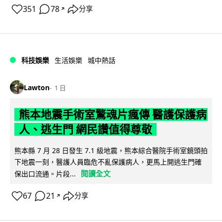
351
78
分享
↗
科技娛樂
生活娛樂
城中熱話
Lawton
1 日
熊本地震手術室驚魂片瘋傳 醫護保護病
人、逃生門 網民讚值得尊敬
熊本縣 7 月 28 日發生 7.1 級地震，熊本綜合醫院手術室鏡頭拍
下地震一刻，醫護人員臨危不亂保護病人，更馬上開逃生門確
閱讀全文
保出口流通。片段...
67
21
分享
↗