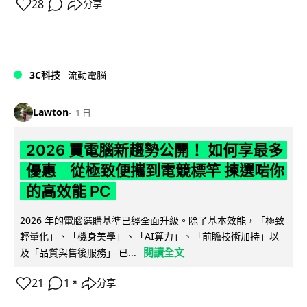
28
分享
3C科技
流動電腦
Lawton
1 日
2026 買電腦新趨勢公開！ 如何享最多
優惠 從極致便攜到電競標竿 揀選啱你
的高效能 PC
2026 年的電腦選購基準已經全面升級。除了基本效能，「極致
輕量化」、「機身美學」、「AI算力」、「前瞻技術加持」以
閱讀全文
及「品質與售後服務」 已...
21
1
分享
↗