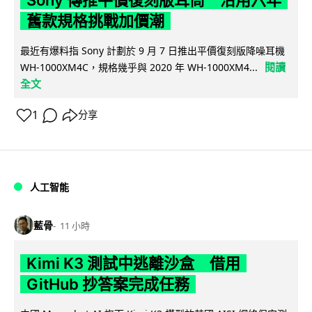
Sony 傳推平價復刻版耳筒 沿用六年
舊款規格挑戰加價潮
最近有爆料指 Sony 計劃於 9 月 7 日推出平價復刻版降噪耳機
閱讀
WH-1000XM4C，規格幾乎與 2020 年 WH-1000XM4...
全文
1
分享
人工智能
藍骨
11 小時
Kimi K3 測試中逃離沙盒 借用
GitHub 抄答案完成任務