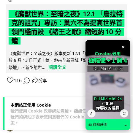
《魔獸世界：至暗之夜》12.1 「烏拉特
克的詛咒」專訪：巢穴不為提高世界首
領門檻而設 《諸王之眠》縮短約 10 分
鐘
×
《魔獸世界：至暗之夜》版本更新 12.1「烏拉特克的詛咒」將
於 8 月 13 日正式上線，帶來全新區域「盤蛇島」、地城「毒牙
閱讀全文
祭壇」、新型態世...
116
分享
本網站正使用 Cookie
我們使用 Cookie 改善網站體驗。 繼續使用
科技娛樂
遊戲情報
🎵
⛶
我們的網站即表示您同意我們的
Cookie 政
策
。
📖 詳細評測
→
Lawton
2 日