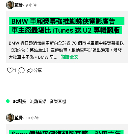
藍骨
9 小時
BMW 車廂熒幕強推蜘蛛俠電影廣告
車主怒轟堪比 iTunes 送 U2 專輯翻版
BMW 近日透過無線更新向全球逾 70 個市場車輛中控熒幕推送
《蜘蛛俠：英雄重生》宣傳動畫，啟動車輛即彈出通知，觸發
閱讀全文
大批車主不滿。BMW 早...
1
分享
3C科技
流動音樂
音樂耳機
藍骨
10 小時