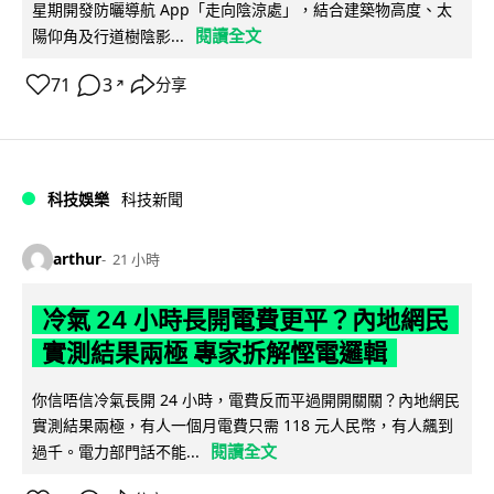
星期開發防曬導航 App「走向陰涼處」，結合建築物高度、太
閱讀全文
陽仰角及行道樹陰影...
71
3
分享
↗
科技娛樂
科技新聞
arthur
21 小時
冷氣 24 小時長開電費更平？內地網民
實測結果兩極 專家拆解慳電邏輯
你信唔信冷氣長開 24 小時，電費反而平過開開關關？內地網民
實測結果兩極，有人一個月電費只需 118 元人民幣，有人飆到
閱讀全文
過千。電力部門話不能...