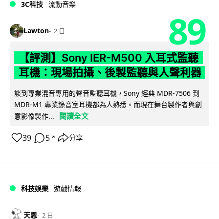
3C科技
流動音樂
89
Lawton
2 日
【評測】Sony IER-M500 入耳式監聽
耳機：現場拍攝、後製監聽與人聲利器
談到專業混音專用的聲音監聽耳機，Sony 經典 MDR-7506 到
MDR-M1 專業錄音室耳機都為人熟悉。而現在舞台製作者與創
閱讀全文
意影像製作...
39
5
分享
↗
科技娛樂
遊戲情報
天恩
2 日