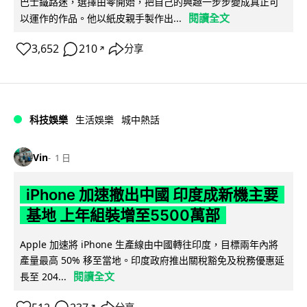
巴士鐵路迷，選擇由零開始，把自己的興趣一步步變成真正可
閱讀全文
以運作的作品。他以紙皮親手製作出...
3,652
210
分享
↗
科技娛樂
生活娛樂
城中熱話
Vin
1 日
iPhone 加速撤出中國 印度成新機主要
基地 上年組裝增至5500萬部
Apple 加速將 iPhone 生產線由中國轉往印度，目標兩年內將
產量最高 50% 移至當地。印度政府推出關稅豁免及稅務優惠延
閱讀全文
長至 204...