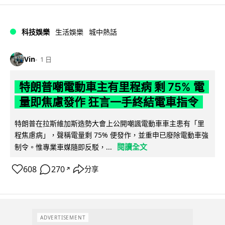
科技娛樂
生活娛樂
城中熱話
Vin
1 日
特朗普嘲電動車主有里程病 剩 75% 電
量即焦慮發作 狂言一手終結電車指令
特朗普在拉斯維加斯造勢大會上公開嘲諷電動車車主患有「里
程焦慮病」，聲稱電量剩 75% 便發作，並重申已廢除電動車強
閱讀全文
制令。惟專業車媒隨即反駁，...
608
270
分享
↗
ADVERTISEMENT