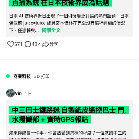
直播系統 在日本技術界成為話題
日本 AI 技術界近日出現了一個引發廣泛討論的熱門話題：日本
偶像前 Juice=Juice 成員宮本佳林在完全沒有編程經驗的情況
閱讀全文
下，僅憑藉與...
571
49
分享
↗
商業科技
3D 打印
Vin
1 日
中三巴士鐵路迷 自製紙皮遙控巴士 門,
水撥識郁 + 實時GPS報站
如果你熱愛一件事，你會熱愛到怎樣的程度？一位就讀中三的