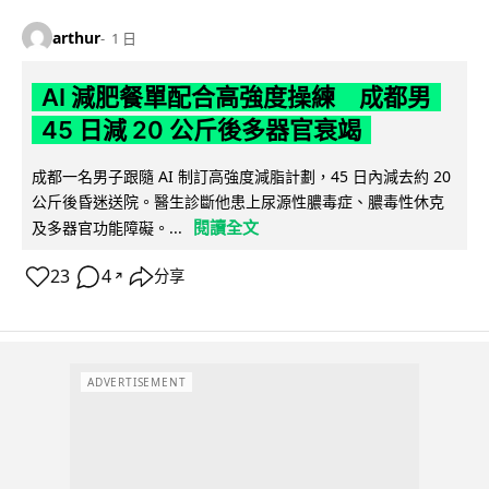
arthur
1 日
AI 減肥餐單配合高強度操練 成都男
45 日減 20 公斤後多器官衰竭
成都一名男子跟隨 AI 制訂高強度減脂計劃，45 日內減去約 20
公斤後昏迷送院。醫生診斷他患上尿源性膿毒症、膿毒性休克
閱讀全文
及多器官功能障礙。...
23
4
分享
↗
ADVERTISEMENT