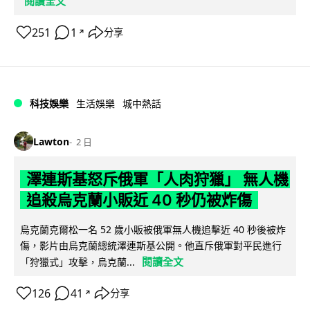
閱讀全文
251
1
分享
↗
科技娛樂
生活娛樂
城中熱話
Lawton
2 日
澤連斯基怒斥俄軍「人肉狩獵」 無人機
追殺烏克蘭小販近 40 秒仍被炸傷
烏克蘭克爾松一名 52 歲小販被俄軍無人機追擊近 40 秒後被炸
傷，影片由烏克蘭總統澤連斯基公開。他直斥俄軍對平民進行
閱讀全文
「狩獵式」攻擊，烏克蘭...
126
41
分享
↗