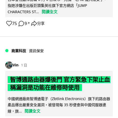
指她涉嫌在出版巨頭集英社旗下官方網店「JUMP
閱讀全文
CHARACTERS ST...
75
9
分享
↗
商業科技
資訊保安
Vin
1 日
智博通路由器爆後門 官方緊急下架止血
稱漏洞是功能在維修時使用
中國網通廠商智博通電子（Zbtlink Electronics）旗下的路由器
產品爆出嚴重安全漏洞，被發現每 35 秒便會與中國伺服器連
閱讀全文
線，旗...