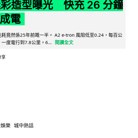
 迷彩造型曝光 快充 26 分鐘
 成電
能耗竟然係25年前嘅一半。 A2 e-tron 風阻低至0.24，每百公
，一度電行到7.8公里。6...
閱讀全文
分享
活娛樂
城中熱話