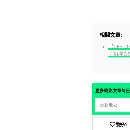
相關文章:
【CES 20
子紙筆記
更多精彩文章每日
讚好
0