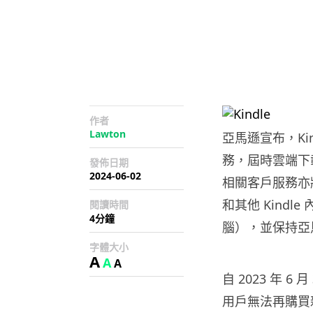
作者
Lawton
亞馬遜宣布，Kind
務，屆時雲端下
發佈日期
2024-06-02
相關客戶服務亦
和其他 Kindle
閱讀時間
4分鐘
腦），並保持亞
字體大小
A
A
A
自 2023 年 
用戶無法再購買