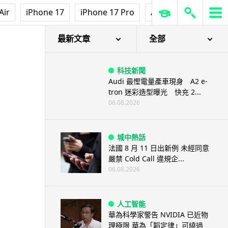
Air
iPhone 17
iPhone 17 Pro
AirPods Pro 3
Ap
最新文章
全部
科技新聞
Audi 最慳電量產車現身 A2 e-
tron 迷彩造型曝光 快充 2...
06.08.2026
城中熱話
法國 8 月 11 日出新例 未經同意
嚴禁 Cold Call 違規企...
06.08.2026
人工智能
華為科學家警告 NVIDIA 已近物
理極限 華為「韜定律」可繞過