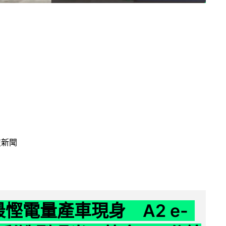
技新聞
 最慳電量產車現身 A2 e-