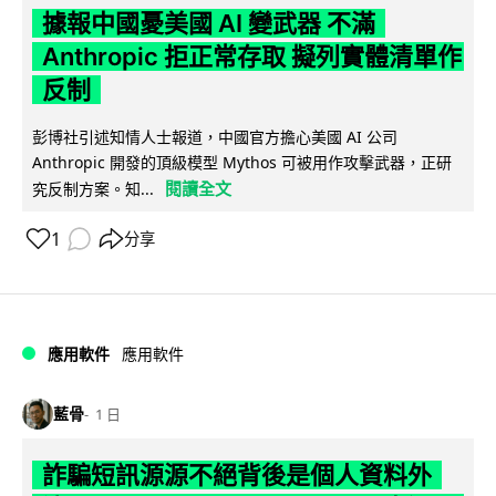
據報中國憂美國 AI 變武器 不滿
Anthropic 拒正常存取 擬列實體清單作
反制
彭博社引述知情人士報道，中國官方擔心美國 AI 公司
Anthropic 開發的頂級模型 Mythos 可被用作攻擊武器，正研
閱讀全文
究反制方案。知...
1
分享
應用軟件
應用軟件
藍骨
1 日
詐騙短訊源源不絕背後是個人資料外