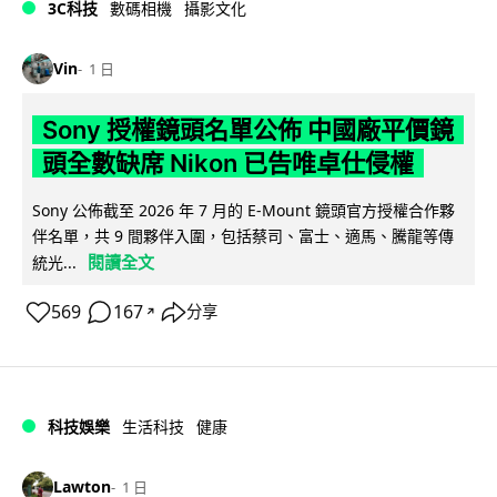
3C科技
數碼相機
攝影文化
Vin
1 日
Sony 授權鏡頭名單公佈 中國廠平價鏡
頭全數缺席 Nikon 已告唯卓仕侵權
Sony 公佈截至 2026 年 7 月的 E-Mount 鏡頭官方授權合作夥
伴名單，共 9 間夥伴入圍，包括蔡司、富士、適馬、騰龍等傳
閱讀全文
統光...
569
167
分享
↗
科技娛樂
生活科技
健康
Lawton
1 日