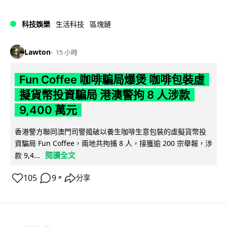
科技娛樂
生活科技
區塊鏈
Lawton
15 小時
Fun Coffee 咖啡騙局爆煲 咖啡包裝虛
擬貨幣投資騙局 港澳警拘 8 人涉款
9,400 萬元
香港警方聯同澳門司警搗破以養生咖啡生意包裝的虛擬貨幣投
資騙局 Fun Coffee，兩地共拘捕 8 人，接獲逾 200 宗舉報，涉
閱讀全文
款 9,4...
105
9
分享
↗