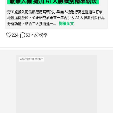
感無人機 擬加 AI 人臉識別精準執法
勞工處投入配備熱感應鏡頭的小型無人機進行高空巡邏以打擊
地盤違例吸煙，並正研究於未來一年內引入 AI 人臉識別與行為
閱讀全文
分析功能，結合三大技術進一...
224
53
分享
↗
ADVERTISEMENT