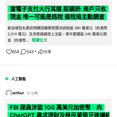
當電子支付大行其道 屈穎妍: 商戶只收
現金 唯一可能是逃稅 倡稅局主動調查
新加坡知名粥店明輝田雞粥老闆涉逃稅逾 380 萬坡元（約港幣
2,310 萬元）及洗黑錢被控上法庭，家中更藏逾 240 萬坡元現
閱讀全文
金（約港幣...
854
543
分享
↗
人工智能
arthur
22 小時
FBI 探員涉盜 100 萬美元加密幣 向
ChatGPT 尋求理財及移民葡萄牙建議終