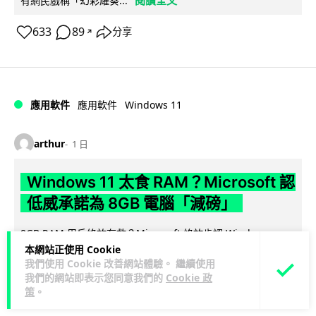
閱讀全文
有網民戲稱「幻彩耀葵...
633
89
分享
↗
Windows 11
應用軟件
應用軟件
arthur
1 日
Windows 11 太食 RAM？Microsoft 認
低威承諾為 8GB 電腦「減磅」
8GB RAM 用戶終於有救？Microsoft 終於肯認 Windows
本網站正使用 Cookie
11「太食 RAM」！💥 有測試顯示，8GB 電腦一開機閒置已
我們使用 Cookie 改善網站體驗。 繼續使用
閱讀全文
經...
我們的網站即表示您同意我們的
Cookie 政
策
。
317
44
分享
↗