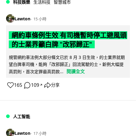
科技娛樂
生活科技
智慧城市
Lawton
15 小時
網約車條例生效 有司機暫時停工避風頭
的士業界籲白牌 "改邪歸正"
規管網約車法例大部分條文已於 8 月 3 日生效，的士業界就期
望白牌車司機，能夠「改邪歸正」回流駕駛的士。新例大幅提
閱讀全文
高罰則，首次定罪最高罰款...
165
109
分享
↗
人工智能
Lawton
17 小時