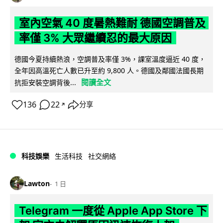
室內空氣 40 度暑熱難耐 德國空調普及
率僅 3% 大眾繼續忍的最大原因
德國今夏持續熱浪，空調普及率僅 3%，課室溫度逼近 40 度，
全年因高溫死亡人數已升至約 9,800 人。德國及鄰國法國長期
閱讀全文
抗拒安裝空調背後...
136
22
分享
↗
科技娛樂
生活科技
社交網絡
Lawton
1 日
Telegram 一度從 Apple App Store 下