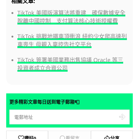
相關文章:
TikTok 美國版演算法將重建 確保數據安全
脫離中國控制 支付算法核心技術授權費
TikTok 挑戰地鐵車頂衝浪 紐約少女爬高速列
車喪生 母親入稟控告社交平台
TikTok 簽署美國業務出售協議 Oracle 等三
投資者成立合資公司
📮
更多精彩文章每日送到電子郵箱
讚好
0
看留言
分享