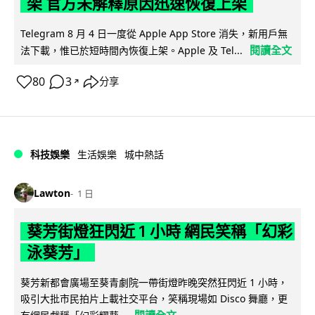
架 官方未解釋原因迅速恢復上架
Telegram 8 月 4 日一度從 Apple App Store 消失，新用戶無
閱讀全文
法下載，惟已於短時間內恢復上架。Apple 及 Tel...
80
3
分享
↗
科技娛樂
生活娛樂
城中熱話
Lawton
1 日
葵芳街燈狂閃近 1 小時 網民笑稱「幻彩
泳葵芳」
葵芳新都會廣場至葵青劇院一帶街燈昨晚突然狂閃近 1 小時，
吸引大批市民拍片上載社交平台，笑稱現場如 Disco 舞廳，更