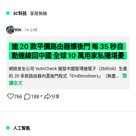
3C科技
家居無線
Vin
14 小時
逾 20 款平價路由器爆後門 每 35 秒自
動連線回中國 全球 10 萬用家私隱堪憂
網絡安全公司 VulnCheck 揭發中國智博通電子（Zbtlink）生產
閱
的 20 多款路由器內置後門程式「Endlessdoors」（無盡...
讀全文
766
188
分享
↗
人工智能