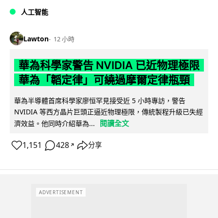
人工智能
Lawton
12 小時
華為科學家警告 NVIDIA 已近物理極限
華為「韜定律」可繞過摩爾定律瓶頸
華為半導體首席科學家廖恒罕見接受近 5 小時專訪，警告
NVIDIA 等西方晶片巨頭正逼近物理極限，傳統製程升級已失經
閱讀全文
濟效益。他同時介紹華為...
1,151
428
分享
↗
ADVERTISEMENT