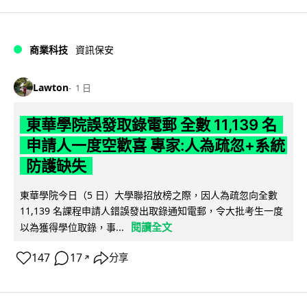
商業科技
資訊保安
Lawton
1 日
東華學院誤發取錄電郵 全數 11,139 名
申請人一度空歡喜 專家:人為疏忽+系統
防護缺失
東華學院今日（5 日）大學聯招放榜之際，因人為疏忽向全數
11,139 名課程申請人錯誤發出取錄通知電郵，令大批考生一度
閱讀全文
以為獲得學位取錄，事...
147
17
分享
↗