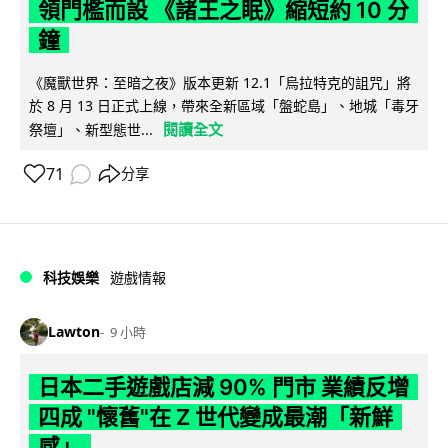
領門檻而設 《諸王之眠》縮短約 10 分
鐘
《魔獸世界：至暗之夜》版本更新 12.1「烏拉特克的詛咒」將
於 8 月 13 日正式上線，帶來全新區域「盤蛇島」、地城「毒牙
閱讀全文
祭壇」、新型態世...
71
分享
科技娛樂
遊戲情報
Lawton
9 小時
日本二手遊戲店減 90% 門市 業績反增
四成 "懷舊"在 Z 世代變成最潮「新鮮
感」