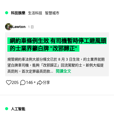
科技娛樂
生活科技
智慧城市
Lawton
1 日
網約車條例生效 有司機暫時停工避風頭
的士業界籲白牌 "改邪歸正"
規管網約車法例大部分條文已於 8 月 3 日生效，的士業界就期
望白牌車司機，能夠「改邪歸正」回流駕駛的士。新例大幅提
閱讀全文
高罰則，首次定罪最高罰款...
205
146
分享
↗
人工智能