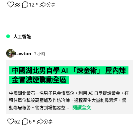
38
12
分享
↗
人工智能
Lawton
7 小時
中國湖北男自學 AI 「煉金術」 屋內煉
金冒濃煙驚動全區
中國湖北黃石一名男子見金價高企，利用 AI 自學提煉黃金，在
租住單位私設高壓爐及作坊冶煉，過程產生大量刺鼻濃煙，驚
閱讀全文
動鄰居報警。警方到場揭發整...
62
6
分享
↗