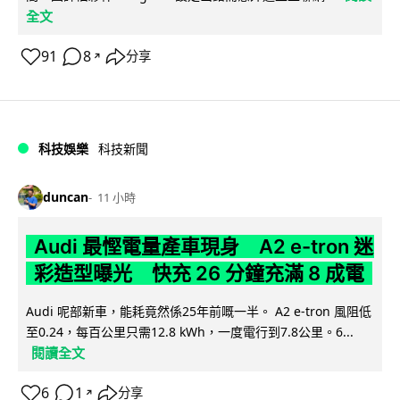
全文
91
8
分享
↗
科技娛樂
科技新聞
duncan
11 小時
Audi 最慳電量產車現身 A2 e-tron 迷
彩造型曝光 快充 26 分鐘充滿 8 成電
Audi 呢部新車，能耗竟然係25年前嘅一半。 A2 e-tron 風阻低
至0.24，每百公里只需12.8 kWh，一度電行到7.8公里。6...
閱讀全文
6
1
分享
↗