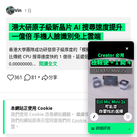
Vin
1 日
港大研原子級新晶片 AI 搜尋速度提升
一億倍 手機人臉識別免上雲端
×
香港大學團隊成功研發原子級厚度的「模擬存內搜尋」晶片，
比傳統 CPU 搜尋速度快約 1 億倍，延遲低至 36 皮秒（即
閱讀全文
0.00000000...
361
81
分享
↗
本網站正使用 Cookie
人工智能
我們使用 Cookie 改善網站體驗。 繼續使用
🎵
⛶
我們的網站即表示您同意我們的
Cookie 政
Lawton
1 日
策
。
📖 詳細評測
→