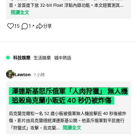
音，並首度下放 32-bit Float 浮點內錄功能。本文經實測其...
閱讀全文
15
1
分享
↗
科技娛樂
生活娛樂
城中熱話
Lawton
7 小時
澤連斯基怒斥俄軍「人肉狩獵」 無人機
追殺烏克蘭小販近 40 秒仍被炸傷
烏克蘭克爾松一名 52 歲小販被俄軍無人機追擊近 40 秒後被炸
傷，影片由烏克蘭總統澤連斯基公開。他直斥俄軍對平民進行
閱讀全文
「狩獵式」攻擊，烏克蘭...