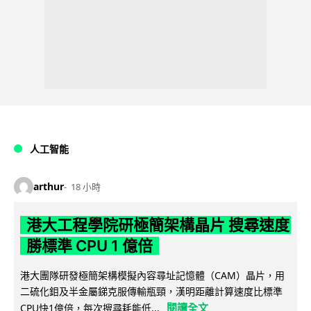
人工智能
arthur
18 小時
港大工程學院研極簡架構晶片 搜尋速度
勝標準 CPU 1 億倍
港大團隊研發極簡架構模擬內容尋址記憶體（CAM）晶片，用
二硫化鉬及半金屬銻克服傳輸瓶頸，漢明距離計算速度比標準
閱讀全文
CPU快1億倍，每次搜尋耗能低...