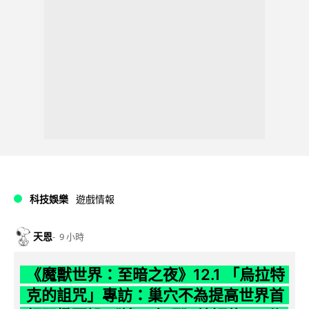
科技娛樂
遊戲情報
天恩
9 小時
《魔獸世界：至暗之夜》12.1 「烏拉特
克的詛咒」專訪：巢穴不為提高世界首