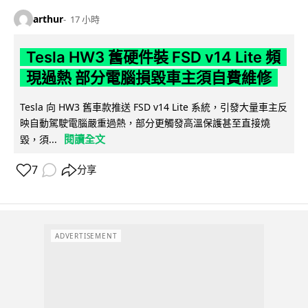
arthur
17 小時
Tesla HW3 舊硬件裝 FSD v14 Lite 頻
現過熱 部分電腦損毀車主須自費維修
Tesla 向 HW3 舊車款推送 FSD v14 Lite 系統，引發大量車主反
映自動駕駛電腦嚴重過熱，部分更觸發高溫保護甚至直接燒
閱讀全文
毀，須...
7
分享
ADVERTISEMENT