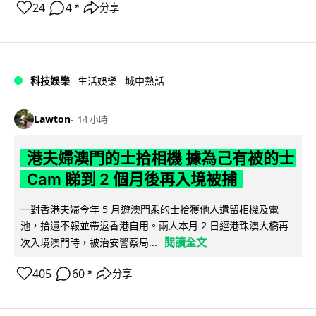
24
4
分享
↗
科技娛樂
生活娛樂
城中熱話
Lawton
14 小時
港夫婦澳門的士拾相機 據為己有被的士
Cam 睇到 2 個月後再入境被捕
一對香港夫婦今年 5 月遊澳門乘的士拾獲他人遺留相機及電
池，拾遺不報並帶返香港自用。兩人本月 2 日經港珠澳大橋再
閱讀全文
次入境澳門時，被治安警察局...
405
60
分享
↗