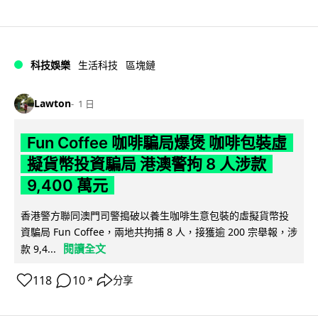
科技娛樂
生活科技
區塊鏈
Lawton
1 日
Fun Coffee 咖啡騙局爆煲 咖啡包裝虛
擬貨幣投資騙局 港澳警拘 8 人涉款
9,400 萬元
香港警方聯同澳門司警搗破以養生咖啡生意包裝的虛擬貨幣投
資騙局 Fun Coffee，兩地共拘捕 8 人，接獲逾 200 宗舉報，涉
閱讀全文
款 9,4...
118
10
分享
↗