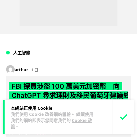
人工智能
arthur
1 日
FBI 探員涉盜 100 萬美元加密幣 向
ChatGPT 尋求理財及移民葡萄牙建議終
被捕
本網站正使用 Cookie
我們使用 Cookie 改善網站體驗。 繼續使用
FBI 一名資深反情報探員涉嫌利用職務之便盜取敵對國家近 100
我們的網站即表示您同意我們的
Cookie 政
萬美元加密貨幣，事後更向 ChatGPT 諮詢理財及移民葡萄牙方
策
。
閱讀全文
案，最終因...