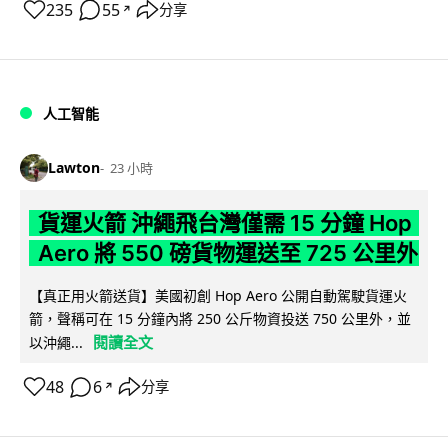
235
55
分享
↗
人工智能
Lawton
23 小時
貨運火箭 沖繩飛台灣僅需 15 分鐘 Hop
Aero 將 550 磅貨物運送至 725 公里外
【真正用火箭送貨】美國初創 Hop Aero 公開自動駕駛貨運火
箭，聲稱可在 15 分鐘內將 250 公斤物資投送 750 公里外，並
閱讀全文
以沖繩...
48
6
分享
↗