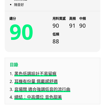
隔音好
總分
用料質感
高頻
中頻
90
90
91
90
低頻
88
目錄
黑色低調設計不易留痕
耳機有份量 佩戴感舒適
音場闊 適合強調低音的流行曲
總結：中高價位 音色甜美