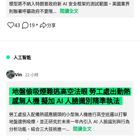
模型將不納入特朗普政府新 AI 安全框架的測試範圍。美國業界
閱讀全文
則聯署呼籲政府不要限...
43
19
分享
↗
人工智能
Vin
22 小時
地盤偷吸煙難逃高空法眼 勞工處出動熱
感無人機 擬加 AI 人臉識別精準執法
勞工處投入配備熱感應鏡頭的小型無人機進行高空巡邏以打擊
地盤違例吸煙，並正研究於未來一年內引入 AI 人臉識別與行為
閱讀全文
分析功能，結合三大技術進一...