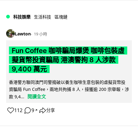
科技娛樂
生活科技
區塊鏈
Lawton
19 小時
Fun Coffee 咖啡騙局爆煲 咖啡包裝虛
擬貨幣投資騙局 港澳警拘 8 人涉款
9,400 萬元
香港警方聯同澳門司警搗破以養生咖啡生意包裝的虛擬貨幣投
資騙局 Fun Coffee，兩地共拘捕 8 人，接獲逾 200 宗舉報，涉
閱讀全文
款 9,4...
112
9
分享
↗