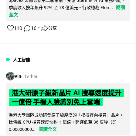
SpaceX 公佈最新第二季業績，受惠 Starlink 與 AI 業務帶動，
閱讀
季度收入按年飆升 92% 至 78 億美元。行政總裁 Elon...
全文
110
16
分享
↗
人工智能
Vin
19 小時
港大研原子級新晶片 AI 搜尋速度提升
一億倍 手機人臉識別免上雲端
香港大學團隊成功研發原子級厚度的「模擬存內搜尋」晶片，
比傳統 CPU 搜尋速度快約 1 億倍，延遲低至 36 皮秒（即
閱讀全文
0.00000000...