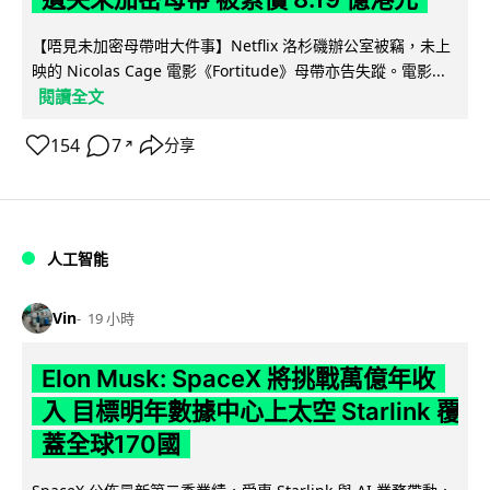
【唔見未加密母帶咁大件事】Netflix 洛杉磯辦公室被竊，未上
映的 Nicolas Cage 電影《Fortitude》母帶亦告失蹤。電影...
閱讀全文
154
7
分享
↗
人工智能
Vin
19 小時
Elon Musk: SpaceX 將挑戰萬億年收
入 目標明年數據中心上太空 Starlink 覆
蓋全球170國