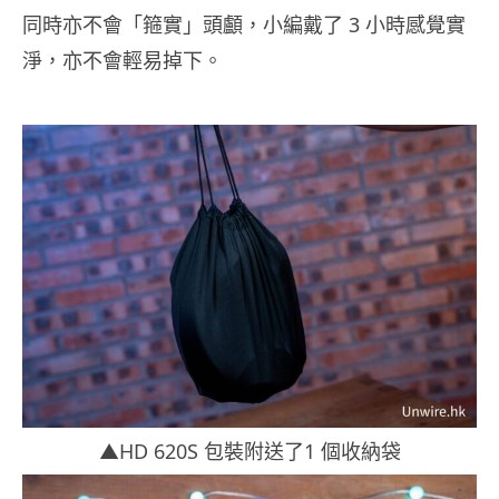
同時亦不會「箍實」頭顱，小編戴了 3 小時感覺實
淨，亦不會輕易掉下。
▲HD 620S 包裝附送了1 個收納袋