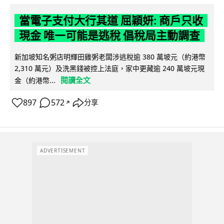
當電子支付大行其道 屈穎妍: 商戶只收
現金 唯一可能是逃稅 倡稅局主動調查
新加坡知名粥店明輝田雞粥老闆涉逃稅逾 380 萬坡元（約港幣
2,310 萬元）及洗黑錢被控上法庭，家中更藏逾 240 萬坡元現
閱讀全文
金（約港幣...
897
572
分享
↗
ADVERTISEMENT