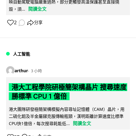
映自動駕駛電腦嚴重過熱，部分更觸發高溫保護甚至直接燒
閱讀全文
毀，須...
2
分享
人工智能
arthur
3 小時
港大工程學院研極簡架構晶片 搜尋速度
勝標準 CPU 1 億倍
港大團隊研發極簡架構模擬內容尋址記憶體（CAM）晶片，用
二硫化鉬及半金屬銻克服傳輸瓶頸，漢明距離計算速度比標準
閱讀全文
CPU快1億倍，每次搜尋耗能低...