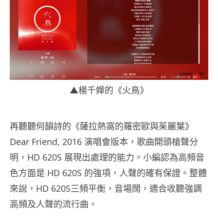
▲楊千嬅的《火鳥》
再聽聽何韻詩的《薩拉熱窩的羅密歐與茱麗葉》
Dear Friend, 2016 演唱會版本，歌曲開頭槍聲分
明，HD 620S 展現出處理的能力。小編認為高頻音
色方面是 HD 620S 的強項，人聲的確有保證。整體
來說，HD 620S三頻平衡，音場闊，適合收聽強調
高頻及人聲的流行曲。