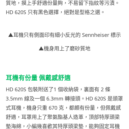
質地，摸上手舒適份量夠，不易留下指紋等污漬。
HD 620S 只有黑色選擇，絕對是型格之選。
▲耳機只有側面印有細小反光的 Sennheiser 標示
▲機身用上了磨砂質地
耳
機有份量
佩戴感舒適
HD 620S 包裝附送了1 個收納袋，裏面有 2 條
3.5mm 線及一個 6.3mm 轉接頭。HD 620S 是頭罩
式耳機，機身只重 670 克，都頗有份量，但佩戴感
舒適，耳罩用上了聚氨酯基人造革，頂部特厚頭梁
墊海綿，小編幾喜歡其特厚頭梁墊，能夠固定耳機