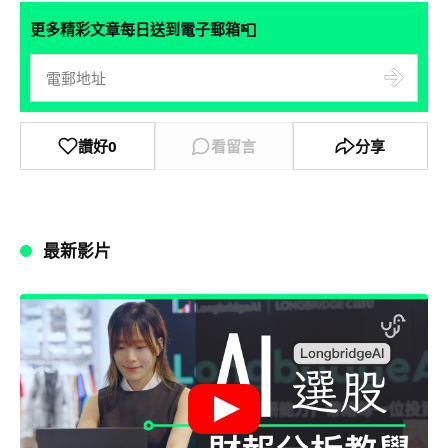
📮
更多精彩文章每日送到電子郵箱
讚好
0
看留言
分享
最新影片