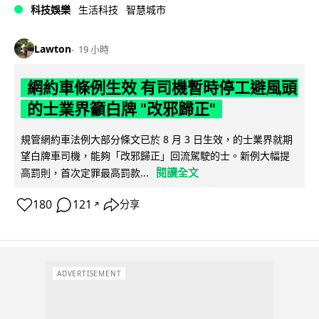
科技娛樂
生活科技
智慧城市
Lawton
19 小時
網約車條例生效 有司機暫時停工避風頭
的士業界籲白牌 "改邪歸正"
規管網約車法例大部分條文已於 8 月 3 日生效，的士業界就期
望白牌車司機，能夠「改邪歸正」回流駕駛的士。新例大幅提
閱讀全文
高罰則，首次定罪最高罰款...
180
121
分享
↗
ADVERTISEMENT