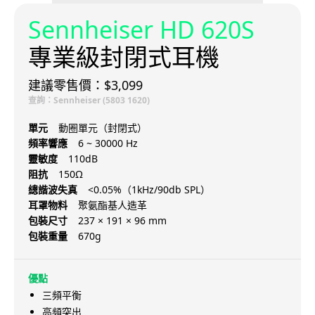
Sennheiser HD 620S
專業級封閉式耳機
建議零售價：$3,099
查詢：Sennheiser (5803 1620)
單元
動圈單元（封閉式）
頻率響應
6 ~ 30000 Hz
靈敏度
110dB
阻抗
150Ω
總諧波失真
<0.05%（1kHz/90db SPL）
耳罩物料
聚氨酯基人造革
包裝尺寸
237 × 191 × 96 mm
包裝重量
670g
優點
三頻平衡
高頻突出