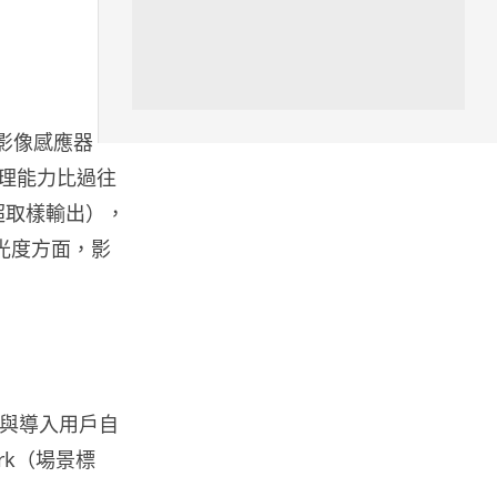
旅遊
中國大陸航線燃油附加費今日再
降 連續 3 個月下調
05.08.2026
OS 影像感應器
，處理能力比過往
區塊鏈
6K 超取樣輸出），
Fun Coffee 咖啡騙局爆煲 咖啡
包裝虛擬貨幣投資騙局 ...
。感光度方面，影
05.08.2026
智慧城市
網約車條例生效 有司機暫時停工
避風頭 的士業界籲白牌 &#8...
05.08.2026
e 與導入用戶自
rk（場景標
人工智能