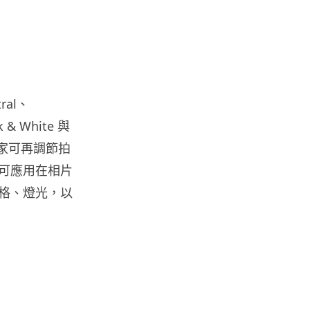
白宮拒測中國開放 AI 模型 業界
質疑安全框架選擇性執行
05.08.2026
人工智能
地盤偷吸煙難逃高空法眼 勞工處
ral、
出動熱感無人機 擬加 AI 人臉識
k & White 與
別精準...
05.08.2026
，用家可再調節拍
 也可應用在相片
人工智能
、風格、燈光，以
貨運火箭 沖繩飛台灣僅需 15 分
鐘 Hop Aero 將 5...
05.08.2026
遊戲情報
有實體光碟未必代表你擁有遊戲
調查：PS5 34%、Xbox 50...