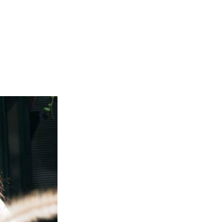
Anthropic 拒正常存取...
04.08.2026
應用軟件
詐騙短訊源源不絕背後是個人資
料外洩 Surfshark Antisca...
04.08.2026
汽車科技
Tesla 無預警推出兒童車 無電池
電機一樣秒殺 炒至約港幣39萬
04.08.2026
iPhone app
歐盟再發功 Apple 終答應
iPhone 跨機剪貼簿將可貼 ...
04.08.2026