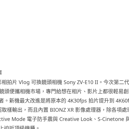
影相拍片 Vlog 可換鏡頭相機 Sony ZV-E10 II。今次
幅可換鏡頭便攜相機市場，專門給想在相片、影片上都很輕易
機最大改進是將原本的 4K30fps 拍片提升到 4K60fps 4:
K 超取樣輸出，而且內置 BIONZ XR 影像處理器，除各項
ve Mode 電子防手震與 Creative Look、S-Cinetone
上迫近頂級機種。