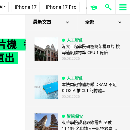
Air
iPhone 17
iPhone 17 Pro
AirPods Pro 3
Ap
 直出 JPEG 有驚喜
最新文章
全部
人工智能
拍片機 香
港大工程學院研極簡架構晶片 搜
尋速度勝標準 CPU 1 億倍
 直出
06.08.2026
人工智能
靠快閃記憶體紓緩 DRAM 不足
KIOXIA 推 XL1 記憶體...
05.08.2026
資訊保安
東華學院誤發取錄電郵 全數
11,139 名申請人一度空歡喜 ...