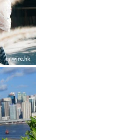
攝影文化
Sony 授權鏡頭名單公佈 中國廠
平價鏡頭全數缺席 Nikon 已...
04.08.2026
健康
室內空氣 40 度暑熱難耐 德國空
調普及率僅 3% 大眾繼...
04.08.2026
社交網絡
Telegram 一度從 Apple App
Store 下架 官...
04.08.2026
城中熱話