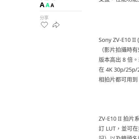
A
A
A
分享
Sony ZV-E10
（影片拍攝時有效
版本高出 8 倍。新
在 4K 30p/
相拍片都可用到 IS
ZV-E10 II
訂 LUT，並可
記）以及鏡頭名