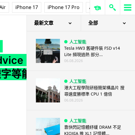
Air
iPhone 17
iPhone 17 Pro
AirPods Pro 3
Ap
【實試】AI 中文校對能力大比拼 測試 ChatGPT、Copilot、Gemini、Wordvice AI、和 Claude 3.5 辨別錯別字、簡體字等能力
最新文章
全部
人工智能
Tesla HW3 舊硬件裝 FSD v14
Lite 頻現過熱 部分...
vice
06.08.2026
簡體字等能
人工智能
港大工程學院研極簡架構晶片 搜
尋速度勝標準 CPU 1 億倍
06.08.2026
人工智能
靠快閃記憶體紓緩 DRAM 不足
KIOXIA 推 XL1 記憶體...