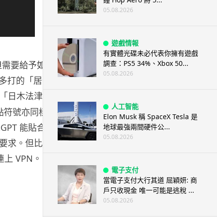
05.08.2026
遊戲情報
有實體光碟未必代表你擁有遊戲
調查：PS5 34%、Xbox 50...
但需要給予如
05.08.2026
章中多打的「居住
「日木法津」
人工智能
標點符號亦同樣被
Elon Musk 稱 SpaceX Tesla 是
PT 能貼合原
地球最強兩間硬件公...
05.08.2026
要求。但比較
上 VPN。
電子支付
當電子支付大行其道 屈穎妍: 商
戶只收現金 唯一可能是逃稅 ...
05.08.2026