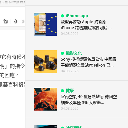
iPhone app
歐盟再發功 Apple 終答應
iPhone 跨機剪貼簿將可貼 ...
04.08.2026
攝影文化
，但它有時候不能
Sony 授權鏡頭名單公佈 中國廠
平價鏡頭全數缺席 Nikon 已...
明」的指令，
04.08.2026
的回應。
從維基百科複製貼
健康
室內空氣 40 度暑熱難耐 德國空
調普及率僅 3% 大眾繼...
04.08.2026
社交網絡