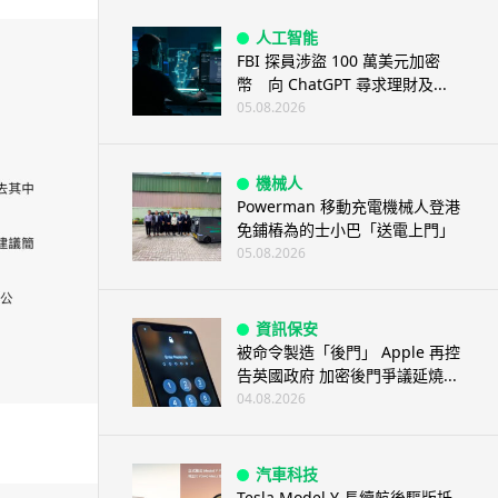
人工智能
FBI 探員涉盜 100 萬美元加密
幣 向 ChatGPT 尋求理財及...
05.08.2026
機械人
Powerman 移動充電機械人登港
免鋪樁為的士小巴「送電上門」
05.08.2026
資訊保安
被命令製造「後門」 Apple 再控
告英國政府 加密後門爭議延燒...
04.08.2026
汽車科技
Tesla Model Y 長續航後驅版抵