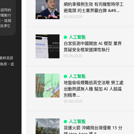
網約車條例生效 有司機暫時停工
避風頭 的士業界籲白牌 &#8...
05.08.2026
人工智能
白宮拒測中國開放 AI 模型 業界
質疑安全框架選擇性執行
05.08.2026
人工智能
地盤偷吸煙難逃高空法眼 勞工處
出動熱感無人機 擬加 AI 人臉識
別精準...
05.08.2026
人工智能
貨運火箭 沖繩飛台灣僅需 15 分
鐘 Hop Aero 將 5...