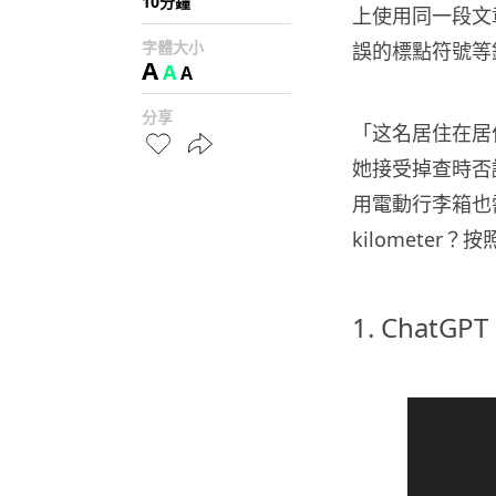
10分鐘
上使用同一段文
字體大小
誤的標點符號等
A
A
A
分享
「这名居住在居
她接受掉查時否
用電動行李箱也
k
ilometer
？按
1. ChatGPT