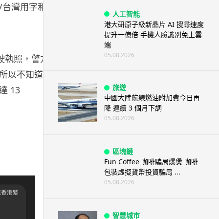
/台灣用字和錯
人工智能
港大研原子級新晶片 AI 搜尋速度
提升一億倍 手機人臉識別免上雲
端
05.08.2026
駛執照，警方指
所以不知道使
旅遊
達
13
中國大陸航線燃油附加費今日再
降 連續 3 個月下調
05.08.2026
區塊鏈
Fun Coffee 咖啡騙局爆煲 咖啡
包裝虛擬貨幣投資騙局 ...
05.08.2026
智慧城市