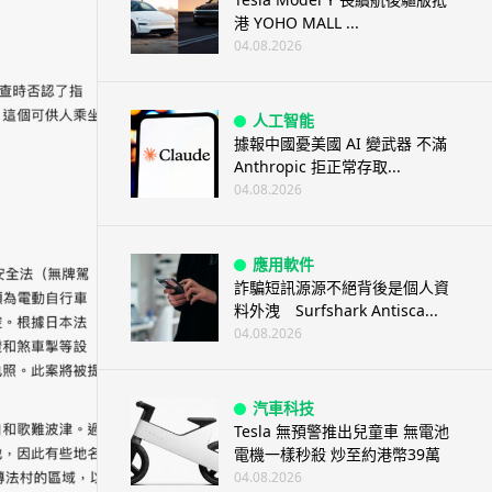
港 YOHO MALL ...
04.08.2026
人工智能
據報中國憂美國 AI 變武器 不滿
Anthropic 拒正常存取...
04.08.2026
應用軟件
詐騙短訊源源不絕背後是個人資
料外洩 Surfshark Antisca...
04.08.2026
汽車科技
Tesla 無預警推出兒童車 無電池
電機一樣秒殺 炒至約港幣39萬
04.08.2026