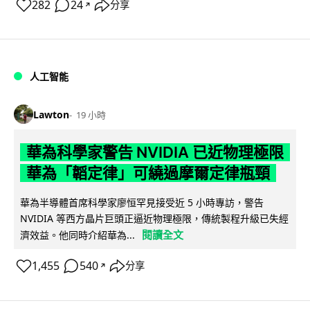
282
24
分享
↗
人工智能
Lawton
19 小時
華為科學家警告 NVIDIA 已近物理極限
華為「韜定律」可繞過摩爾定律瓶頸
華為半導體首席科學家廖恒罕見接受近 5 小時專訪，警告
NVIDIA 等西方晶片巨頭正逼近物理極限，傳統製程升級已失經
閱讀全文
濟效益。他同時介紹華為...
1,455
540
分享
↗