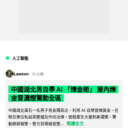
人工智能
Lawton
15 小時
中國湖北男自學 AI 「煉金術」 屋內煉
金冒濃煙驚動全區
中國湖北黃石一名男子見金價高企，利用 AI 自學提煉黃金，在
租住單位私設高壓爐及作坊冶煉，過程產生大量刺鼻濃煙，驚
閱讀全文
動鄰居報警。警方到場揭發整...