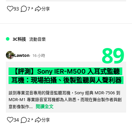
93
7
分享
↗
3C科技
流動音樂
89
Lawton
16 小時
【評測】Sony IER-M500 入耳式監聽
耳機：現場拍攝、後製監聽與人聲利器
談到專業混音專用的聲音監聽耳機，Sony 經典 MDR-7506 到
MDR-M1 專業錄音室耳機都為人熟悉。而現在舞台製作者與創
閱讀全文
意影像製作...
34
2
分享
↗