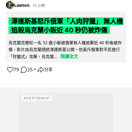
Lawton
15 小時
澤連斯基怒斥俄軍「人肉狩獵」 無人機
追殺烏克蘭小販近 40 秒仍被炸傷
烏克蘭克爾松一名 52 歲小販被俄軍無人機追擊近 40 秒後被炸
傷，影片由烏克蘭總統澤連斯基公開。他直斥俄軍對平民進行
閱讀全文
「狩獵式」攻擊，烏克蘭...
79
25
分享
↗
ADVERTISEMENT