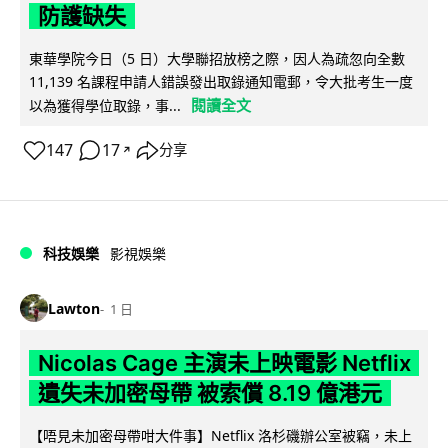
防護缺失
東華學院今日（5 日）大學聯招放榜之際，因人為疏忽向全數
11,139 名課程申請人錯誤發出取錄通知電郵，令大批考生一度
閱讀全文
以為獲得學位取錄，事...
147
17
分享
↗
科技娛樂
影視娛樂
Lawton
1 日
Nicolas Cage 主演未上映電影 Netflix
遺失未加密母帶 被索償 8.19 億港元
【唔見未加密母帶咁大件事】Netflix 洛杉磯辦公室被竊，未上