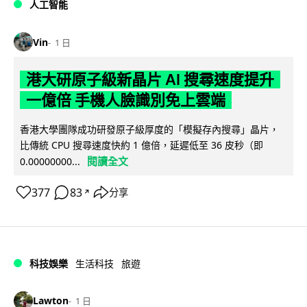
人工智能
Vin
1 日
港大研原子級新晶片 AI 搜尋速度提升
一億倍 手機人臉識別免上雲端
香港大學團隊成功研發原子級厚度的「模擬存內搜尋」晶片，
比傳統 CPU 搜尋速度快約 1 億倍，延遲低至 36 皮秒（即
閱讀全文
0.00000000...
377
83
分享
↗
科技娛樂
生活科技
旅遊
Lawton
1 日