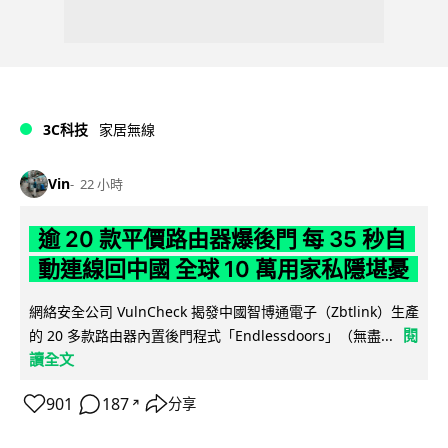
3C科技
家居無線
Vin
22 小時
逾 20 款平價路由器爆後門 每 35 秒自
動連線回中國 全球 10 萬用家私隱堪憂
網絡安全公司 VulnCheck 揭發中國智博通電子（Zbtlink）生產
閱
的 20 多款路由器內置後門程式「Endlessdoors」（無盡...
讀全文
901
187
分享
↗