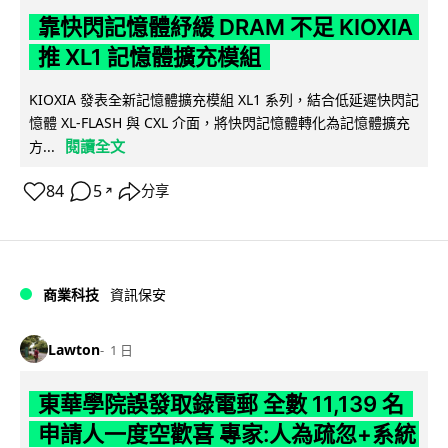
靠快閃記憶體紓緩 DRAM 不足 KIOXIA
推 XL1 記憶體擴充模組
KIOXIA 發表全新記憶體擴充模組 XL1 系列，結合低延遲快閃記
憶體 XL-FLASH 與 CXL 介面，將快閃記憶體轉化為記憶體擴充
閱讀全文
方...
84
5
分享
↗
商業科技
資訊保安
Lawton
1 日
東華學院誤發取錄電郵 全數 11,139 名
申請人一度空歡喜 專家:人為疏忽+系統