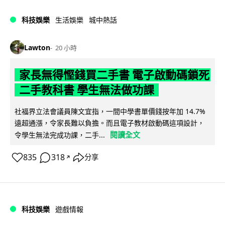
科技娛樂
生活娛樂
城中熱話
Lawton
20 小時
家長無得慳錢買二手書 電子啟動碼鎖死
二手教科書 學生無法做功課
社福界立法會議員陳文宜指，一間中學書單價錢按年加 14.7%
遠超通漲，令家長難以負擔。而且電子教材啟動碼這項設計，
閱讀全文
令學生無法完成功課，二手...
835
318
分享
↗
科技娛樂
遊戲情報