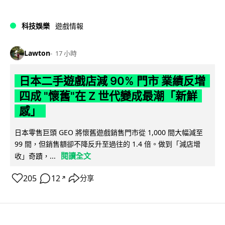
科技娛樂
遊戲情報
Lawton
17 小時
日本二手遊戲店減 90% 門市 業績反增
四成 "懷舊"在 Z 世代變成最潮「新鮮
感」
日本零售巨頭 GEO 將懷舊遊戲銷售門市從 1,000 間大幅減至
99 間，但銷售額卻不降反升至過往的 1.4 倍。做到「減店增
閱讀全文
收」奇蹟，...
205
12
分享
↗