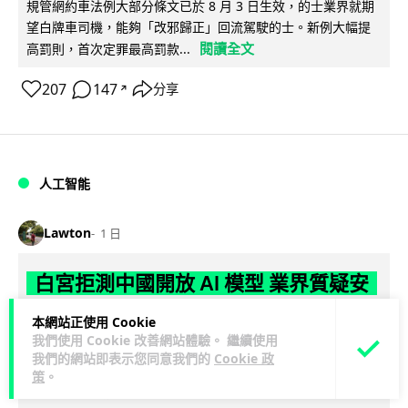
規管網約車法例大部分條文已於 8 月 3 日生效，的士業界就期
望白牌車司機，能夠「改邪歸正」回流駕駛的士。新例大幅提
閱讀全文
高罰則，首次定罪最高罰款...
207
147
分享
↗
人工智能
Lawton
1 日
白宮拒測中國開放 AI 模型 業界質疑安
全框架選擇性執行
本網站正使用 Cookie
我們使用 Cookie 改善網站體驗。 繼續使用
彭博社報道，白宮通知美國頂尖 AI 公司，中國開發的開放權重
我們的網站即表示您同意我們的
Cookie 政
模型將不納入特朗普政府新 AI 安全框架的測試範圍。美國業界
策
。
閱讀全文
則聯署呼籲政府不要限...