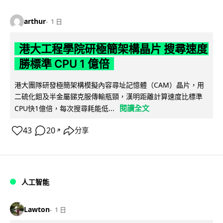
arthur
1 日
港大工程學院研極簡架構晶片 搜尋速度
勝標準 CPU 1 億倍
港大團隊研發極簡架構模擬內容尋址記憶體（CAM）晶片，用
二硫化鉬及半金屬銻克服傳輸瓶頸，漢明距離計算速度比標準
閱讀全文
CPU快1億倍，每次搜尋耗能低...
43
20
分享
↗
人工智能
Lawton
1 日