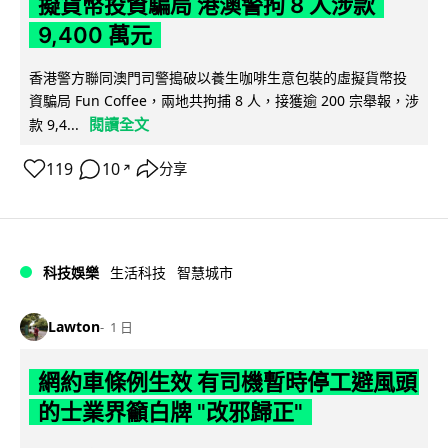
擬貨幣投資騙局 港澳警拘 8 人涉款
9,400 萬元
香港警方聯同澳門司警搗破以養生咖啡生意包裝的虛擬貨幣投
資騙局 Fun Coffee，兩地共拘捕 8 人，接獲逾 200 宗舉報，涉
閱讀全文
款 9,4...
119
10
分享
↗
科技娛樂
生活科技
智慧城市
Lawton
1 日
網約車條例生效 有司機暫時停工避風頭
的士業界籲白牌 "改邪歸正"