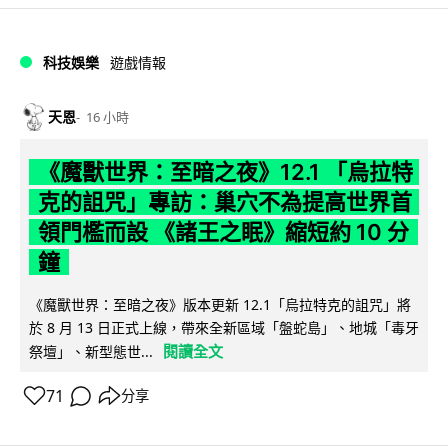
科技娛樂
遊戲情報
天恩
16 小時
《魔獸世界：至暗之夜》12.1 「烏拉特
克的詛咒」專訪：巢穴不為提高世界首
領門檻而設 《諸王之眠》縮短約 10 分
鐘
《魔獸世界：至暗之夜》版本更新 12.1「烏拉特克的詛咒」將
於 8 月 13 日正式上線，帶來全新區域「盤蛇島」、地城「毒牙
閱讀全文
祭壇」、新型態世...
71
分享