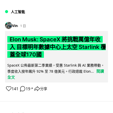
人工智能
Vin
1 日
Elon Musk: SpaceX 將挑戰萬億年收
入 目標明年數據中心上太空 Starlink 覆
蓋全球170國
SpaceX 公佈最新第二季業績，受惠 Starlink 與 AI 業務帶動，
閱讀
季度收入按年飆升 92% 至 78 億美元。行政總裁 Elon...
全文
141
19
分享
↗