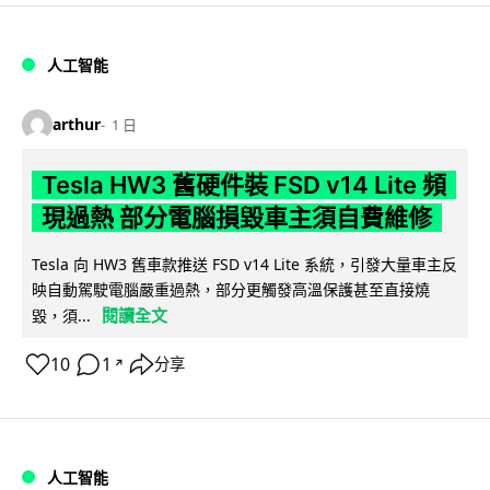
人工智能
arthur
1 日
Tesla HW3 舊硬件裝 FSD v14 Lite 頻
現過熱 部分電腦損毀車主須自費維修
Tesla 向 HW3 舊車款推送 FSD v14 Lite 系統，引發大量車主反
映自動駕駛電腦嚴重過熱，部分更觸發高溫保護甚至直接燒
閱讀全文
毀，須...
10
1
分享
↗
人工智能