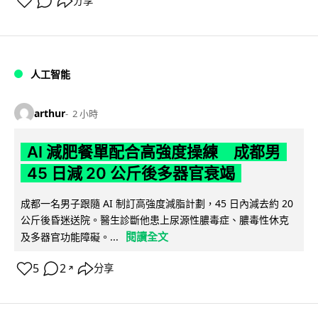
分享
人工智能
arthur
2 小時
AI 減肥餐單配合高強度操練 成都男
45 日減 20 公斤後多器官衰竭
成都一名男子跟隨 AI 制訂高強度減脂計劃，45 日內減去約 20
公斤後昏迷送院。醫生診斷他患上尿源性膿毒症、膿毒性休克
閱讀全文
及多器官功能障礙。...
5
2
分享
↗