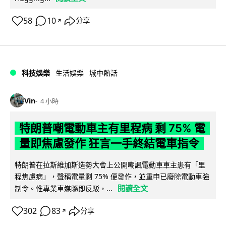
58
10
分享
↗
科技娛樂
生活娛樂
城中熱話
Vin
4 小時
特朗普嘲電動車主有里程病 剩 75% 電
量即焦慮發作 狂言一手終結電車指令
特朗普在拉斯維加斯造勢大會上公開嘲諷電動車車主患有「里
程焦慮病」，聲稱電量剩 75% 便發作，並重申已廢除電動車強
閱讀全文
制令。惟專業車媒隨即反駁，...
302
83
分享
↗