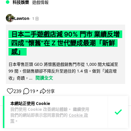
科技娛樂
遊戲情報
Lawton
1 日
日本二手遊戲店減 90% 門市 業績反增
四成 "懷舊"在 Z 世代變成最潮「新鮮
感」
日本零售巨頭 GEO 將懷舊遊戲銷售門市從 1,000 間大幅減至
99 間，但銷售額卻不降反升至過往的 1.4 倍。做到「減店增
閱讀全文
收」奇蹟，...
239
19
分享
↗
本網站正使用 Cookie
我們使用 Cookie 改善網站體驗。 繼續使用
我們的網站即表示您同意我們的
Cookie 政
策
。
人工智能