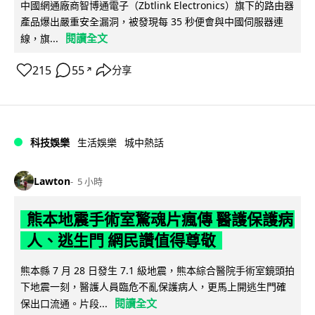
中國網通廠商智博通電子（Zbtlink Electronics）旗下的路由器
產品爆出嚴重安全漏洞，被發現每 35 秒便會與中國伺服器連
閱讀全文
線，旗...
215
55
分享
↗
科技娛樂
生活娛樂
城中熱話
Lawton
5 小時
熊本地震手術室驚魂片瘋傳 醫護保護病
人、逃生門 網民讚值得尊敬
熊本縣 7 月 28 日發生 7.1 級地震，熊本綜合醫院手術室鏡頭拍
下地震一刻，醫護人員臨危不亂保護病人，更馬上開逃生門確
閱讀全文
保出口流通。片段...