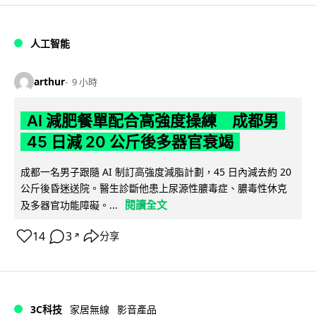
人工智能
arthur
9 小時
AI 減肥餐單配合高強度操練 成都男
45 日減 20 公斤後多器官衰竭
成都一名男子跟隨 AI 制訂高強度減脂計劃，45 日內減去約 20
公斤後昏迷送院。醫生診斷他患上尿源性膿毒症、膿毒性休克
閱讀全文
及多器官功能障礙。...
14
3
分享
↗
3C科技
家居無線
影音產品