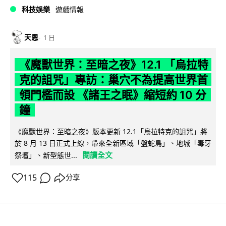
科技娛樂
遊戲情報
天恩
1 日
《魔獸世界：至暗之夜》12.1 「烏拉特
克的詛咒」專訪：巢穴不為提高世界首
領門檻而設 《諸王之眠》縮短約 10 分
鐘
《魔獸世界：至暗之夜》版本更新 12.1「烏拉特克的詛咒」將
於 8 月 13 日正式上線，帶來全新區域「盤蛇島」、地城「毒牙
閱讀全文
祭壇」、新型態世...
115
分享