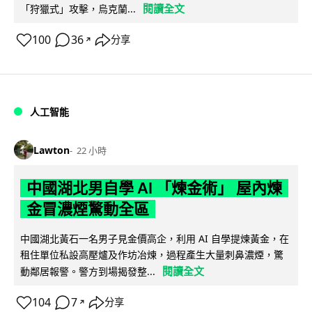
閱讀全文
「狩獵式」攻擊，烏克蘭...
100
36
分享
↗
人工智能
Lawton
22 小時
中國湖北男自學 AI 「煉金術」 屋內煉
金冒濃煙驚動全區
中國湖北黃石一名男子見金價高企，利用 AI 自學提煉黃金，在
租住單位私設高壓爐及作坊冶煉，過程產生大量刺鼻濃煙，驚
閱讀全文
動鄰居報警。警方到場揭發整...
104
7
分享
↗