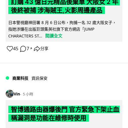
訂購 43 億日元精品後棄單 大阪女 2 年
後終被捕 涉海賊王,火影周邊產品
日本警視廳神田署 8 月 6 日公布，拘捕一名 32 歲大阪女子，
指她涉嫌在出版巨頭集英社旗下官方網店「JUMP
閱讀全文
CHARACTERS ST...
45
7
分享
↗
商業科技
資訊保安
Vin
5 小時
智博通路由器爆後門 官方緊急下架止血
稱漏洞是功能在維修時使用