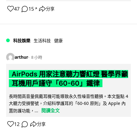
47
15
分享
↗
科技娛樂
生活科技
健康
arthur
8 小時
AirPods 用家注意聽力響紅燈 醫學界籲
耳機用戶謹守「60-60」鐵律
長時間高音量佩戴耳機可能導致永久性噪音性聽損。本文盤點 4
大聽力受損警號，介紹科學護耳的「60-60 原則」及 Apple 內
閱讀全文
置防護功能，...
12
分享