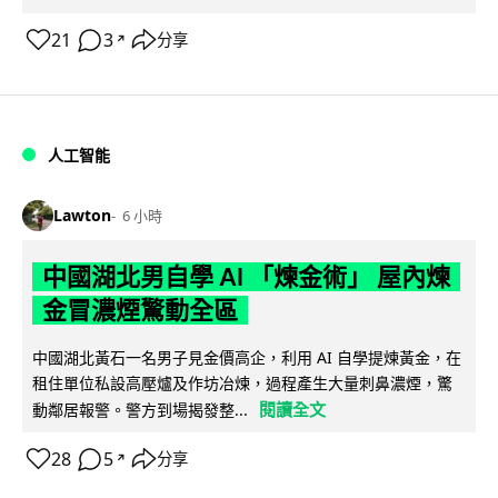
21
3
分享
↗
人工智能
Lawton
6 小時
中國湖北男自學 AI 「煉金術」 屋內煉
金冒濃煙驚動全區
中國湖北黃石一名男子見金價高企，利用 AI 自學提煉黃金，在
租住單位私設高壓爐及作坊冶煉，過程產生大量刺鼻濃煙，驚
閱讀全文
動鄰居報警。警方到場揭發整...
28
5
分享
↗