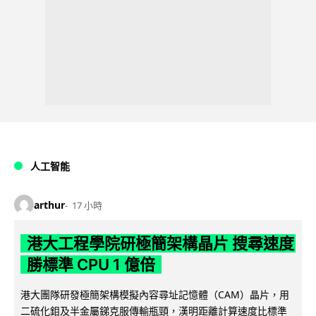
人工智能
arthur
17 小時
港大工程學院研極簡架構晶片 搜尋速度
勝標準 CPU 1 億倍
港大團隊研發極簡架構模擬內容尋址記憶體（CAM）晶片，用
二硫化鉬及半金屬銻克服傳輸瓶頸，漢明距離計算速度比標準