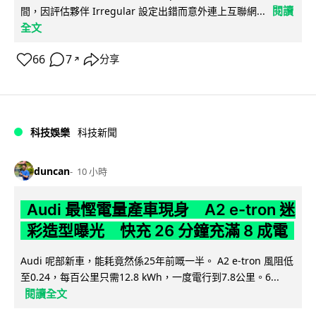
閱讀
間，因評估夥伴 Irregular 設定出錯而意外連上互聯網...
全文
66
7
分享
↗
科技娛樂
科技新聞
duncan
10 小時
Audi 最慳電量產車現身 A2 e-tron 迷
彩造型曝光 快充 26 分鐘充滿 8 成電
Audi 呢部新車，能耗竟然係25年前嘅一半。 A2 e-tron 風阻低
至0.24，每百公里只需12.8 kWh，一度電行到7.8公里。6...
閱讀全文