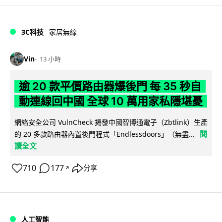
3C科技
家居無線
Vin
13 小時
逾 20 款平價路由器爆後門 每 35 秒自
動連線回中國 全球 10 萬用家私隱堪憂
網絡安全公司 VulnCheck 揭發中國智博通電子（Zbtlink）生產
閱
的 20 多款路由器內置後門程式「Endlessdoors」（無盡...
讀全文
710
177
分享
↗
人工智能