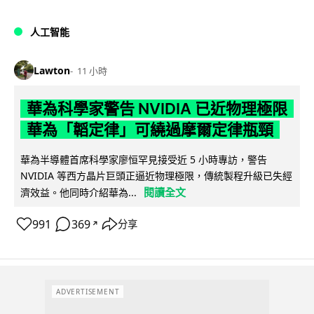
人工智能
Lawton
11 小時
華為科學家警告 NVIDIA 已近物理極限
華為「韜定律」可繞過摩爾定律瓶頸
華為半導體首席科學家廖恒罕見接受近 5 小時專訪，警告
NVIDIA 等西方晶片巨頭正逼近物理極限，傳統製程升級已失經
閱讀全文
濟效益。他同時介紹華為...
991
369
分享
↗
ADVERTISEMENT