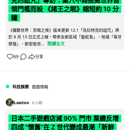
克的詛咒」專訪：巢穴不為提高世界首
領門檻而設 《諸王之眠》縮短約 10 分
鐘
《魔獸世界：至暗之夜》版本更新 12.1「烏拉特克的詛咒」將
於 8 月 13 日正式上線，帶來全新區域「盤蛇島」、地城「毒牙
閱讀全文
祭壇」、新型態世...
69
分享
科技娛樂
遊戲情報
Lawton
8 小時
日本二手遊戲店減 90% 門市 業績反增
四成 "懷舊"在 Z 世代變成最潮「新鮮