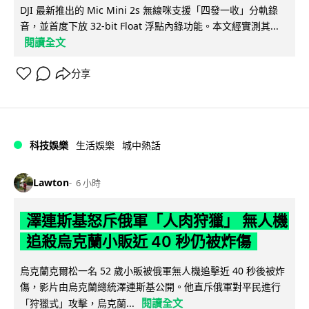
DJI 最新推出的 Mic Mini 2s 無線咪支援「四發一收」分軌錄
音，並首度下放 32-bit Float 浮點內錄功能。本文經實測其...
閱讀全文
分享
科技娛樂
生活娛樂
城中熱話
Lawton
6 小時
澤連斯基怒斥俄軍「人肉狩獵」 無人機
追殺烏克蘭小販近 40 秒仍被炸傷
烏克蘭克爾松一名 52 歲小販被俄軍無人機追擊近 40 秒後被炸
傷，影片由烏克蘭總統澤連斯基公開。他直斥俄軍對平民進行
閱讀全文
「狩獵式」攻擊，烏克蘭...