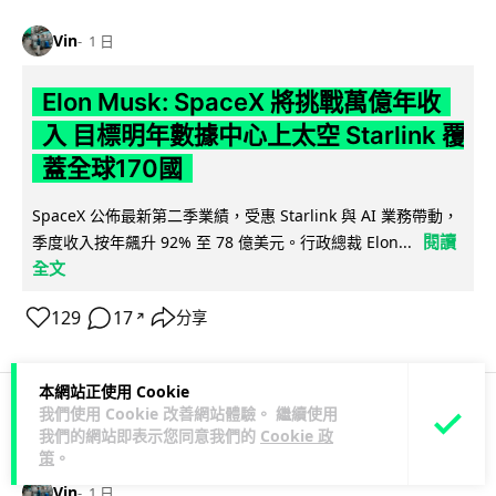
Vin
1 日
Elon Musk: SpaceX 將挑戰萬億年收
入 目標明年數據中心上太空 Starlink 覆
蓋全球170國
SpaceX 公佈最新第二季業績，受惠 Starlink 與 AI 業務帶動，
閱讀
季度收入按年飆升 92% 至 78 億美元。行政總裁 Elon...
全文
129
17
分享
↗
本網站正使用 Cookie
我們使用 Cookie 改善網站體驗。 繼續使用
人工智能
我們的網站即表示您同意我們的
Cookie 政
策
。
Vin
1 日