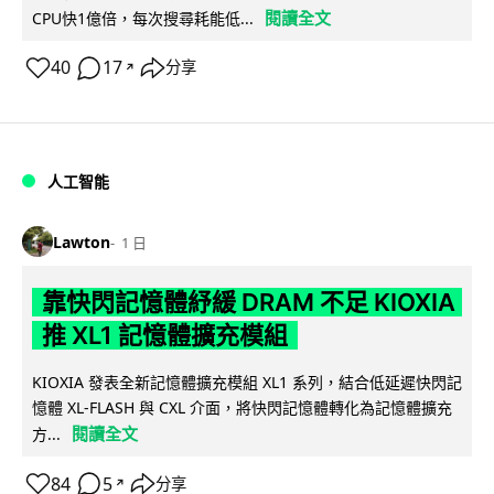
閱讀全文
CPU快1億倍，每次搜尋耗能低...
40
17
分享
↗
人工智能
Lawton
1 日
靠快閃記憶體紓緩 DRAM 不足 KIOXIA
推 XL1 記憶體擴充模組
KIOXIA 發表全新記憶體擴充模組 XL1 系列，結合低延遲快閃記
憶體 XL-FLASH 與 CXL 介面，將快閃記憶體轉化為記憶體擴充
閱讀全文
方...
84
5
分享
↗