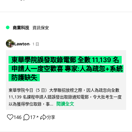
商業科技
資訊保安
Lawton
1 日
東華學院誤發取錄電郵 全數 11,139 名
申請人一度空歡喜 專家:人為疏忽+系統
防護缺失
東華學院今日（5 日）大學聯招放榜之際，因人為疏忽向全數
11,139 名課程申請人錯誤發出取錄通知電郵，令大批考生一度
閱讀全文
以為獲得學位取錄，事...
146
17
分享
↗