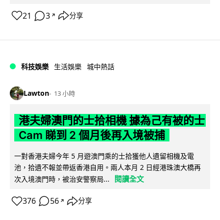
21
3
分享
↗
科技娛樂
生活娛樂
城中熱話
Lawton
13 小時
港夫婦澳門的士拾相機 據為己有被的士
Cam 睇到 2 個月後再入境被捕
一對香港夫婦今年 5 月遊澳門乘的士拾獲他人遺留相機及電
池，拾遺不報並帶返香港自用。兩人本月 2 日經港珠澳大橋再
閱讀全文
次入境澳門時，被治安警察局...
376
56
分享
↗