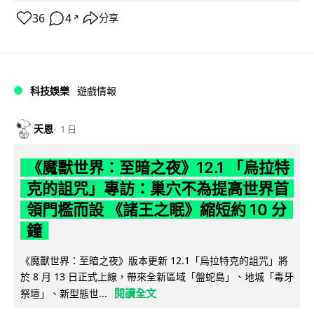
36
4
分享
↗
科技娛樂
遊戲情報
天恩
1 日
《魔獸世界：至暗之夜》12.1 「烏拉特
克的詛咒」專訪：巢穴不為提高世界首
領門檻而設 《諸王之眠》縮短約 10 分
鐘
《魔獸世界：至暗之夜》版本更新 12.1「烏拉特克的詛咒」將
於 8 月 13 日正式上線，帶來全新區域「盤蛇島」、地城「毒牙
閱讀全文
祭壇」、新型態世...