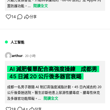
閱讀全文
置防護功能，...
14
分享
人工智能
arthur
20 小時
AI 減肥餐單配合高強度操練 成都男
45 日減 20 公斤後多器官衰竭
成都一名男子跟隨 AI 制訂高強度減脂計劃，45 日內減去約 20
公斤後昏迷送院。醫生診斷他患上尿源性膿毒症、膿毒性休克
閱讀全文
及多器官功能障礙。...
18
4
分享
↗