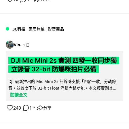
3C科技
家居無線
影音產品
Vin
1 日
DJI Mic Mini 2s 實測 四發一收同步獨
立錄音 32-bit 防爆咪拍片必備
DJI 最新推出的 Mic Mini 2s 無線咪支援「四發一收」分軌錄
音，並首度下放 32-bit Float 浮點內錄功能。本文經實測其...
閱讀全文
249
1
分享
↗