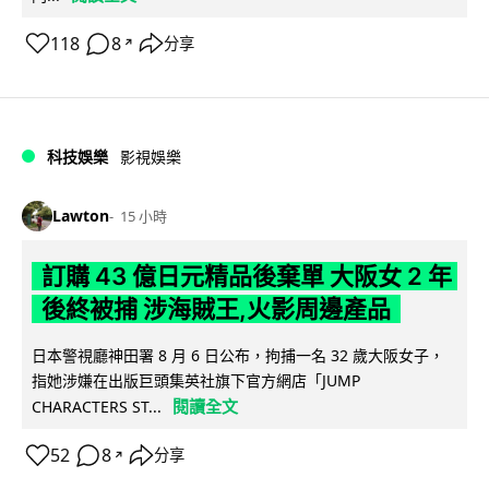
118
8
分享
↗
科技娛樂
影視娛樂
Lawton
15 小時
訂購 43 億日元精品後棄單 大阪女 2 年
後終被捕 涉海賊王,火影周邊產品
日本警視廳神田署 8 月 6 日公布，拘捕一名 32 歲大阪女子，
指她涉嫌在出版巨頭集英社旗下官方網店「JUMP
閱讀全文
CHARACTERS ST...
52
8
分享
↗