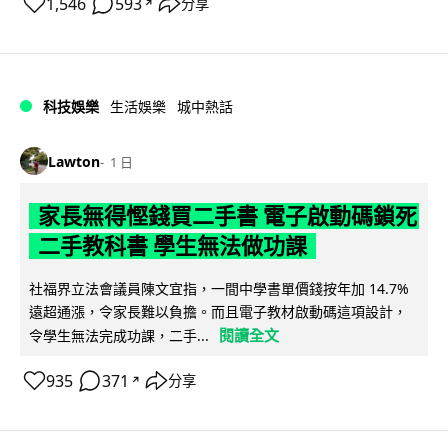
1,546
593
分享
↗
科技娛樂
生活娛樂
城中熱話
Lawton
1 日
家長無得慳錢買二手書 電子啟動碼鎖死
二手教科書 學生無法做功課
社福界立法會議員陳文宜指，一間中學書單價錢按年加 14.7%
遠超通漲，令家長難以負擔。而且電子教材啟動碼這項設計，
閱讀全文
令學生無法完成功課，二手...
935
371
分享
↗