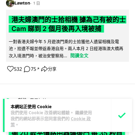
Lawton
1 日
港夫婦澳門的士拾相機 據為己有被的士
Cam 睇到 2 個月後再入境被捕
一對香港夫婦今年 5 月遊澳門乘的士拾獲他人遺留相機及電
池，拾遺不報並帶返香港自用。兩人本月 2 日經港珠澳大橋再
閱讀全文
次入境澳門時，被治安警察局...
532
75
分享
↗
3C科技
家居無線
本網站正使用 Cookie
我們使用 Cookie 改善網站體驗。 繼續使用
Vin
1 日
我們的網站即表示您同意我們的
Cookie 政
策
。
逾 20 款平價路由器爆後門 每 35 秒自