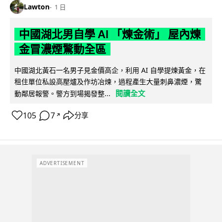
Lawton
1 日
中國湖北男自學 AI 「煉金術」 屋內煉
金冒濃煙驚動全區
中國湖北黃石一名男子見金價高企，利用 AI 自學提煉黃金，在
租住單位私設高壓爐及作坊冶煉，過程產生大量刺鼻濃煙，驚
閱讀全文
動鄰居報警。警方到場揭發整...
105
7
分享
↗
ADVERTISEMENT