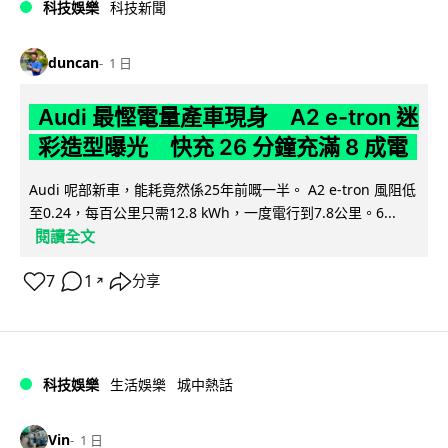
科技娛樂
科技新聞
duncan
1 日
Audi 最慳電量產車現身 A2 e-tron 迷
彩造型曝光 快充 26 分鐘充滿 8 成電
Audi 呢部新車，能耗竟然係25年前嘅一半。 A2 e-tron 風阻低
至0.24，每百公里只需12.8 kWh，一度電行到7.8公里。6...
閱讀全文
7
1
分享
↗
科技娛樂
生活娛樂
城中熱話
Vin
1 日