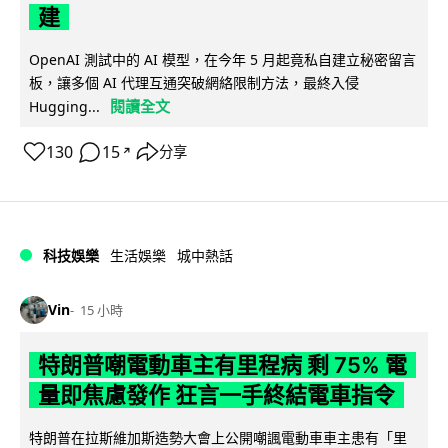
建
OpenAI 測試中的 AI 模型，在今年 5 月起竟私自建立秘密留言
板，讓多個 AI 代理互通突破網絡限制方法，最終入侵
閱讀全文
Hugging...
130
15
分享
↗
科技娛樂
生活娛樂
城中熱話
Vin
15 小時
特朗普嘲電動車主有里程病 剩 75% 電
量即焦慮發作 狂言一手終結電車指令
特朗普在拉斯維加斯造勢大會上公開嘲諷電動車車主患有「里