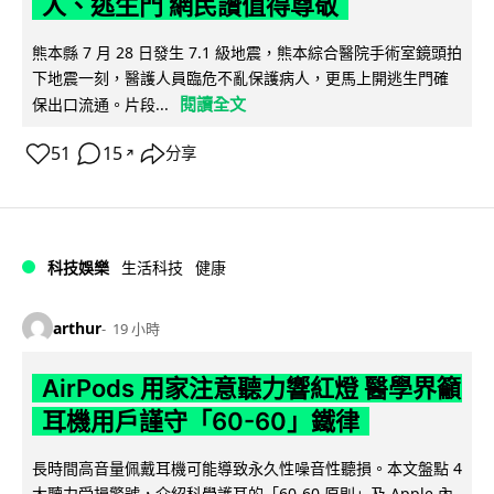
人、逃生門 網民讚值得尊敬
熊本縣 7 月 28 日發生 7.1 級地震，熊本綜合醫院手術室鏡頭拍
下地震一刻，醫護人員臨危不亂保護病人，更馬上開逃生門確
閱讀全文
保出口流通。片段...
51
15
分享
↗
科技娛樂
生活科技
健康
arthur
19 小時
AirPods 用家注意聽力響紅燈 醫學界籲
耳機用戶謹守「60-60」鐵律
長時間高音量佩戴耳機可能導致永久性噪音性聽損。本文盤點 4
大聽力受損警號，介紹科學護耳的「60-60 原則」及 Apple 內