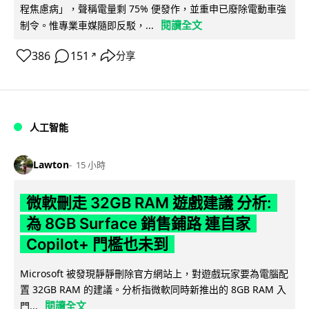
程焦慮病」，聲稱電量剩 75% 便發作，並重申已廢除電動車強
閱讀全文
制令。惟專業車媒隨即反駁，...
386
151
分享
↗
人工智能
Lawton
15 小時
微軟刪走 32GB RAM 遊戲建議 分析:
為 8GB Surface 銷售鋪路 連自家
Copilot+ 門檻也未到
Microsoft 被發現靜靜刪除官方網站上，對遊戲玩家要為電腦配
置 32GB RAM 的建議。分析指微軟同時新推出的 8GB RAM 入
閱讀全文
門...