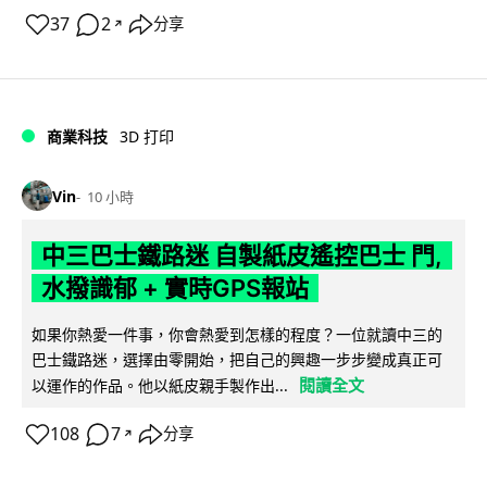
37
2
分享
↗
商業科技
3D 打印
Vin
10 小時
中三巴士鐵路迷 自製紙皮遙控巴士 門,
水撥識郁 + 實時GPS報站
如果你熱愛一件事，你會熱愛到怎樣的程度？一位就讀中三的
巴士鐵路迷，選擇由零開始，把自己的興趣一步步變成真正可
閱讀全文
以運作的作品。他以紙皮親手製作出...
108
7
分享
↗