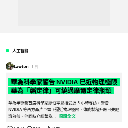
人工智能
Lawton
1 日
華為科學家警告 NVIDIA 已近物理極限
華為「韜定律」可繞過摩爾定律瓶頸
華為半導體首席科學家廖恒罕見接受近 5 小時專訪，警告
NVIDIA 等西方晶片巨頭正逼近物理極限，傳統製程升級已失經
閱讀全文
濟效益。他同時介紹華為...