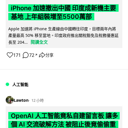
iPhone 加速撤出中國 印度成新機主要
基地 上年組裝增至5500萬部
Apple 加速將 iPhone 生產線由中國轉往印度，目標兩年內將
產量最高 50% 移至當地。印度政府推出關稅豁免及稅務優惠延
閱讀全文
長至 204...
171
72
分享
↗
人工智能
Lawton
12 小時
OpenAI 人工智能竟私自建留言板 讓多
個 AI 交流破解方法 被阻止後竟偷偷重