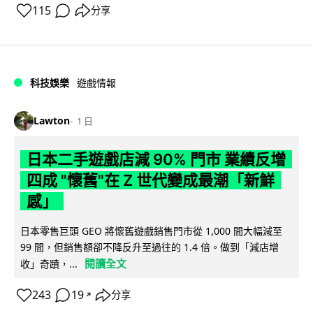
115
分享
科技娛樂
遊戲情報
Lawton
1 日
日本二手遊戲店減 90% 門市 業績反增
四成 "懷舊"在 Z 世代變成最潮「新鮮
感」
日本零售巨頭 GEO 將懷舊遊戲銷售門市從 1,000 間大幅減至
99 間，但銷售額卻不降反升至過往的 1.4 倍。做到「減店增
閱讀全文
收」奇蹟，...
243
19
分享
↗