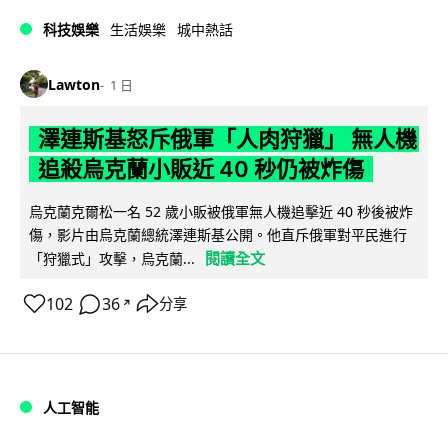
科技娛樂
生活娛樂
城中熱話
Lawton
1 日
澤連斯基怒斥俄軍「人肉狩獵」 無人機
追殺烏克蘭小販近 40 秒仍被炸傷
烏克蘭克爾松一名 52 歲小販被俄軍無人機追擊近 40 秒後被炸
傷，影片由烏克蘭總統澤連斯基公開。他直斥俄軍對平民進行
閱讀全文
「狩獵式」攻擊，烏克蘭...
102
36
分享
↗
人工智能